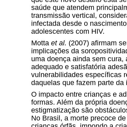
saúde que atendem principalm
transmissão vertical, consid
infectada desde o nascimento
adolescentes com HIV.
Motta
et al.
(2007) afirmam ser
implicações da soropositivida
uma doença ainda sem cura, a
adequado e satisfatória ade
vulnerabilidades específicas
daquelas que fazem parte da i
O impacto entre crianças e ad
formas. Além da própria doenç
estigmatização são obstáculo
No Brasil, a morte precoce d
crianças órfãs, impondo a cri