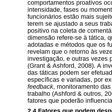
comportamentos proativos oco
intensidade, fases ou momen
funcionários estão mais sujei
terem se ajustado a seus tr
positivo na coleta de comentár
dimensão refere-se à tática, q
adotadas e métodos que os fu
revelam que o retorno às vez
investigação, e outras vezes
(Grant & Ashford, 2008). A in
das táticas podem ser efetuad
específicas e variadas, por e
feedback
, monitoramento das
trabalho (Ashford & outros, 2
fatores que poderão influenci
2.4 Fatores que podem desp