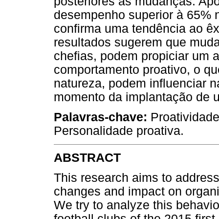
posteriores às mudanças. Apó
desempenho superior à 65% na
confirma uma tendência ao ê
resultados sugerem que muda
chefias, podem propiciar um 
comportamento proativo, o qu
natureza, podem influenciar 
momento da implantação de u
Palavras-chave:
Proatividade
Personalidade proativa.
ABSTRACT
This research aims to address 
changes and impact on organiz
We try to analyze this behavio
football clubs of the 2015 firs