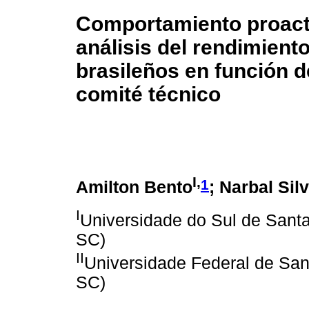
Comportamiento proacti
análisis del rendimiento
brasileños en función 
comité técnico
I,
1
Amilton Bento
; Narbal Sil
I
Universidade do Sul de Santa
SC)
II
Universidade Federal de Sant
SC)