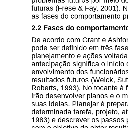
problemas futuros por meio d
futuras (Frese & Fay, 2001).
as fases do comportamento pr
2.2 Fases do comportamento
De acordo com Grant e Ashfor
pode ser definido em três fase
planejamento e ações voltadas
antecipação significa o iníci
envolvimento dos funcionários
resultados futuros (Weick, Sut
Roberts, 1993). No tocante à 
irão desenvolver planos e o 
suas ideias. Planejar é prep
determinada tarefa, projeto, a
1983) e descrever os passos 
com o objetivo de obter resul