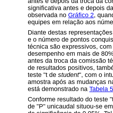
antes e depois da troca da co
significativa antes e depois
observada no
Gráfico 2
, qua
equipes em relação aos núme
Diante destas representações
e o número de pontos conquis
técnica são expressivos, com
desempenho em mais de 80% e
antes da troca da comissão té
de resultados positivos, tamb
teste "t de
student
", com o int
amostra após as mudanças na 
está demonstrado na
Tabela 
Conforme resultado do teste "
de "P" unicaudal situou-se em