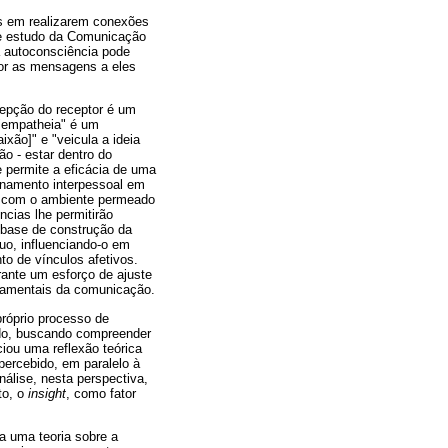
os em realizarem conexões
de estudo da Comunicação
a autoconsciência pode
or as mensagens a eles
cepção do receptor é um
 "empatheia" é um
aixão]" e "veicula a ideia
ão - estar dentro do
e permite a eficácia de uma
ionamento interpessoal em
io com o ambiente permeado
cias lhe permitirão
 base de construção da
uo, influenciando-o em
to de vínculos afetivos.
rante um esforço de ajuste
ndamentais da comunicação.
próprio processo de
ado, buscando compreender
iou uma reflexão teórica
ercebido, em paralelo à
nálise, nesta perspectiva,
to, o
insight
, como fator
a uma teoria sobre a