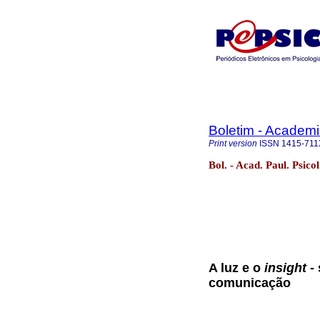
Boletim - Academi
Print version
ISSN
1415-711
Bol. - Acad. Paul. Psico
A luz e o
insight
- 
comunicação