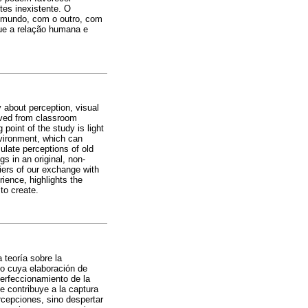
tes inexistente. O
o mundo, com o outro, com
ue a relação humana e
y about perception, visual
ived from classroom
point of the study is light
environment, which can
ulate perceptions of old
s in an original, non-
iers of our exchange with
rience, highlights the
to create.
 teoría sobre la
o cuya elaboración de
perfeccionamiento de la
e contribuye a la captura
rcepciones, sino despertar