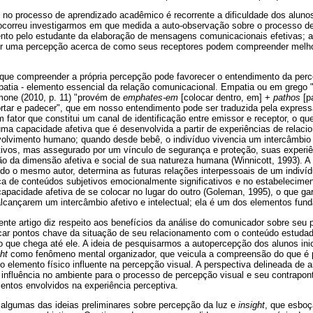
no processo de aprendizado acadêmico é recorrente a dificuldade dos alun
os ocorreu investigarmos em que medida a auto-observação sobre o processo 
nto pelo estudante da elaboração de mensagens comunicacionais efetivas; 
 ter uma percepção acerca de como seus receptores podem compreender melh
 que compreender a própria percepção pode favorecer o entendimento da per
patia - elemento essencial da relação comunicacional. Empatia ou em grego
mone (2010, p. 11) "provém de
emphates-em
[colocar dentro, em] +
pathos
[p
uportar e padecer", que em nosso entendimento pode ser traduzida pela express
 fator que constitui um canal de identificação entre emissor e receptor, o qu
ma capacidade afetiva que é desenvolvida a partir de experiências de relac
nvolvimento humano; quando desde bebê, o indivíduo vivencia um intercâmb
tivos, mas assegurado por um vínculo de segurança e proteção, suas experiên
o da dimensão afetiva e social de sua natureza humana (Winnicott, 1993). A
do o mesmo autor, determina as futuras relações interpessoais de um indivíd
ca de conteúdos subjetivos emocionalmente significativos e no estabelecimen
apacidade afetiva de se colocar no lugar do outro (Goleman, 1995), o que ga
 alcançarem um intercâmbio afetivo e intelectual; ela é um dos elementos fu
nte artigo diz respeito aos benefícios da análise do comunicador sobre seu 
icar pontos chave da situação de seu relacionamento com o conteúdo estud
que chega até ele. A ideia de pesquisarmos a autopercepção dos alunos inic
ght
como fenômeno mental organizador, que veicula a compreensão do que é p
o elemento físico influente na percepção visual. A perspectiva delineada de a
 influência no ambiente para o processo de percepção visual e seu contrapon
mentos envolvidos na experiência perceptiva.
 algumas das ideias preliminares sobre percepção da luz e
insight
, que esboç