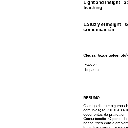
Light and insight - 
teaching
La luz y el insight -
comunicación
I,
Cleusa Kazue Sakamoto
I
Fapcom
II
Impacta
RESUMO
O artigo discute algumas i
comunicação visual e seus
decorrentes da prática em 
Comunicação. O ponto de pa
nossa troca com o ambient
luz influenciam o cérebro