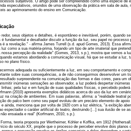
rocessos subjetivos. O artigo pode ser compreendido como uma espécie de 
inda especulativos, oriundos de uma observação da prática em sala de aula, 
 úteis ao aprimoramento do ensino em Comunicação.
icação
redor, seus objetos e detalhes, é espontâneo e inevitável, porém, quando se
é fundamental e desafiador discutir a função da luz, seu papel no processo p
la é a revelação." - afirma James Turrell (s.d. apud Gomes, 2013). Essa afir
luz como a sua matéria-prima, forjando um tipo de arte imaterial que preten
a nossa percepção da realidade" (Gomes, 2013, s.p.), mostra que vemos a l
, quando estamos abordando a comunicação visual, há que se estudar a luz, 
o no plano físico.
ecermos adequada ou suficientemente a luz, em seu comportamento e comp
ante sobre suas consequências, a de não conseguirmos desenvolver um trab
esultado surpreendente na comunicação das formas e das cores, para um o
nsmitir inúmeras sensações ao observador, a luz poderá despertar inúmeras d
linhas; pela luz e em função de suas qualidades físicas, o percebido poder
rfmann (2010) apresenta exemplos didáticos acerca do uso da luz em cenários
uz na criação de ambientes. Em suas palavras, afirma: a "realidade teatral por
ção do palco bem como seu papel evoluiu de um precário elemento de apoio
 e ainda, menciona que por volta de 1920 com a luz elétrica, "a exibição aber
 ao espectador o caráter artificial do teatro, destruindo [...] sua ilusão de se 
ão ensaiada e real" (Korfmann, 2010, s.p.).
 Forma, teoria proposta por Wertheimer, Köhler e Koffka, em 1912 (Hothersall
nício do século XX, propõe que o processo de perceber envolve dois planos d
ico, porque a percepção envolve os órgãos sensoriais e deles dependem a cap