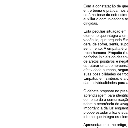
Com a constatação de que 
entre teoria e prática, n
está na base do entendime
auxiliar o comunicador a
dirigidas.
Esta peculiar situação em
elemento que integra a em
vocábulo, que segundo Si
geral de sofrer, sentir, s
sentimento. A empatia é um
troca humana. Empatia é u
períodos iniciais do dese
de afetos positivos e nega
estruturar uma compreensã
afetividade humana, segun
suas possibilidades de tro
Empatia, em síntese, é a c
das individualidades para
O debate proposto no prese
aprendizagem para identif
como se dá a comunicação 
sobre a ocorrência do
insi
importância da luz enquant
propõe estudar a luz e sua
interno que integra os ele
Apresentaremos no artigo,