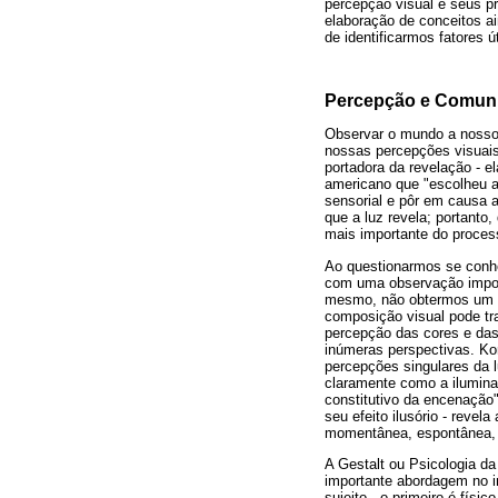
percepção visual e seus p
elaboração de conceitos a
de identificarmos fatores
Percepção e Comun
Observar o mundo a nosso 
nossas percepções visuais 
portadora da revelação - e
americano que "escolheu a 
sensorial e pôr em causa 
que a luz revela; portanto
mais importante do process
Ao questionarmos se conh
com uma observação import
mesmo, não obtermos um r
composição visual pode tra
percepção das cores e das 
inúmeras perspectivas. Ko
percepções singulares da l
claramente como a ilumina
constitutivo da encenação"
seu efeito ilusório - revela
momentânea, espontânea, n
A Gestalt ou Psicologia da
importante abordagem no i
sujeito - o primeiro é fís