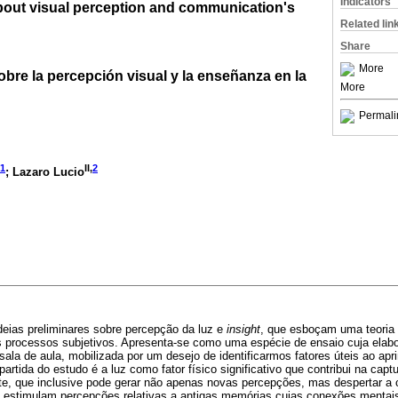
Indicators
about visual perception and communication's
Related lin
Share
More
 sobre la percepción visual y la enseñanza en la
More
Permali
1
II,
2
; Lazaro Lucio
deias preliminares sobre percepção da luz e
insight
, que esboçam uma teoria 
 processos subjetivos. Apresenta-se como uma espécie de ensaio cuja elab
sala de aula, mobilizada por um desejo de identificarmos fatores úteis ao a
rtida do estudo é a luz como fator físico significativo que contribui na cap
e, que inclusive pode gerar não apenas novas percepções, mas despertar a cr
 e estimulam percepções relativas a antigas memórias cujas conexões menta