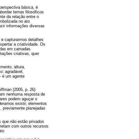
perspectiva básica, é
abordar temas filosóficos
te da relação entre o
mbolizada no ato
zir informações diversas
 e capturarmos detalhes
ertar a criatividade. Os
rdadas em camadas
ações criativas, quer
imento, altura,
o: agradável,
 - é um agente
ffman (2005, p. 26)
ocam nenhuma resposta de
nares podem aguçar o
eramos existir, elementos
, previamente planejadas
es que não estão privados
pretam com outros recursos
to.