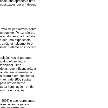
ensaio que apresenta uma
mobilizados por um desejo
 trata de pensarmos sobre
erceptivo. "A luz não é a
mação do renomado artista
de ser uma experiência
uz e não simplesmente o
talvez o elemento concreto
osição, nos deparamos
alho eficiente, ou
bservador. Uma
elas, que influenciarão a
á ainda, ser nomeado de
 teatrais em que ilustra
 volta de 1800 ilustra
 para um elemento
ta da iluminação - e não
assistir a uma ação
, 2006) e que representou
e experiência para o
tação de estímulos