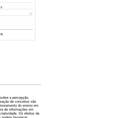
ks
nk
sobre a percepção,
oração de conceitos são
primoramento do ensino em
tura de informações em
iatividade. Os efeitos da
is podem favorecer