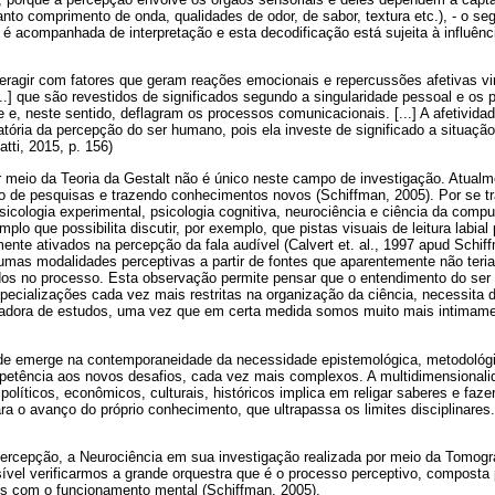
anto comprimento de onda, qualidades de odor, de sabor, textura etc.), - o se
 é acompanhada de interpretação e esta decodificação está sujeita à influênci
teragir com fatores que geram reações emocionais e repercussões afetivas v
...] que são revestidos de significados segundo a singularidade pessoal e os 
 e, neste sentido, deflagram os processos comunicacionais. [...] A afetivida
atória da percepção do ser humano, pois ela investe de significado a situação
tti, 2015, p. 156)
 meio da Teoria da Gestalt não é único neste campo de investigação. Atualm
 de pesquisas e trazendo conhecimentos novos (Schiffman, 2005). Por se t
 psicologia experimental, psicologia cognitiva, neurociência e ciência da com
lo que possibilita discutir, por exemplo, que pistas visuais de leitura labia
ente ativados na percepção da fala audível (Calvert et. al., 1997 apud Schiff
as modalidades perceptivas a partir de fontes que aparentemente não teri
idos no processo. Esta observação permite pensar que o entendimento do ser 
pecializações cada vez mais restritas na organização da ciência, necessita
tegradora de estudos, uma vez que em certa medida somos muito mais intimame
dade emerge na contemporaneidade da necessidade epistemológica, metodológi
etência aos novos desafios, cada vez mais complexos. A multidimensionali
olíticos, econômicos, culturais, históricos implica em religar saberes e fazer
a o avanço do próprio conhecimento, que ultrapassa os limites disciplinares. 
rcepção, a Neurociência em sua investigação realizada por meio da Tomogr
ível verificarmos a grande orquestra que é o processo perceptivo, composta 
s com o funcionamento mental (Schiffman, 2005).