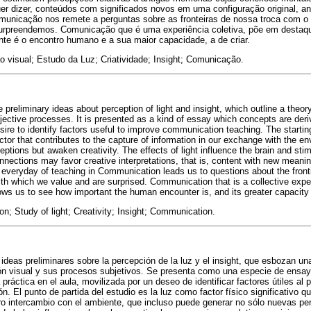
quer dizer, conteúdos com significados novos em uma configuração original, an
municação nos remete a perguntas sobre as fronteiras de nossa troca com 
surpreendemos. Comunicação que é uma experiência coletiva, põe em destaq
nte é o encontro humano e a sua maior capacidade, a de criar.
 visual; Estudo da Luz; Criatividade; Insight; Comunicação.
preliminary ideas about perception of light and insight, which outline a theor
ective processes. It is presented as a kind of essay which concepts are der
sire to identify factors useful to improve communication teaching. The starting 
actor that contributes to the capture of information in our exchange with the 
ptions but awaken creativity. The effects of light influence the brain and stim
ections may favor creative interpretations, that is, content with new meaning
e everyday of teaching in Communication leads us to questions about the front
with which we value and are surprised. Communication that is a collective expe
ows us to see how important the human encounter is, and its greater capacity 
on; Study of light; Creativity; Insight; Communication.
 ideas preliminares sobre la percepción de la luz y el insight, que esbozan una
ón visual y sus procesos subjetivos. Se presenta como una especie de ensay
práctica en el aula, movilizada por un deseo de identificar factores útiles al 
 El punto de partida del estudio es la luz como factor físico significativo qu
o intercambio con el ambiente, que incluso puede generar no sólo nuevas pe