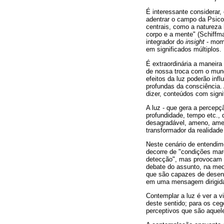
É interessante considerar,
adentrar o campo da Psicofí
centrais, como a natureza 
corpo e a mente" (Schiffm
integrador do
insight
- mom
em significados múltiplos.
É extraordinária a maneir
de nossa troca com o mund
efeitos da luz poderão inf
profundas da consciência.
dizer, conteúdos com signi
A luz - que gera a percepçã
profundidade, tempo etc., 
desagradável, ameno, ameaç
transformador da realidade
Neste cenário de entendim
decorre de "condições mar
detecção", mas provocam "
debate do assunto, na med
que são capazes de desen
em uma mensagem dirigida
Contemplar a luz é ver a v
deste sentido; para os ce
perceptivos que são aqueles