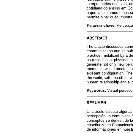
interpretações criativas, 
cotidiano do ensino em Co
o que valorizamos e nos 
permite olhar quão importa
Palavras-chave:
Percepção
ABSTRACT
The article discusses some 
communication and its subj
practice, mobilized by a de
as a significant physical f
generate not only new perce
memories which mental conn
existent configuration. Th
the world, with the other, 
human relationship and all
Keywords:
Visual percepti
RESUMEN
El artículo discute algunas
percepción, la comunicaci
conceptos se derivan de la 
enseñanza en Comunicación.
de informaciones en nuestr