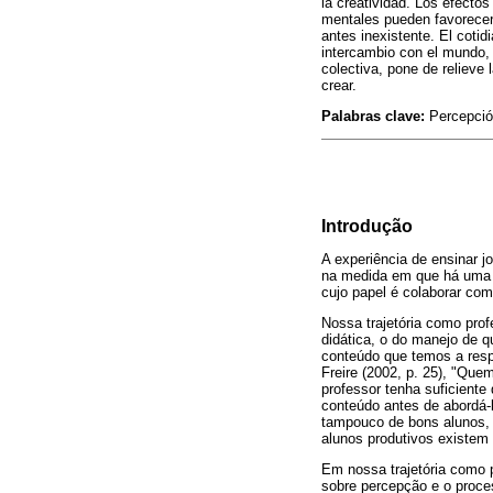
la creatividad. Los efecto
mentales pueden favorecer 
antes inexistente. El coti
intercambio con el mundo,
colectiva, pone de relieve
crear.
Palabras clave:
Percepción
Introdução
A experiência de ensinar j
na medida em que há uma u
cujo papel é colaborar co
Nossa trajetória como pro
didática, o do manejo de 
conteúdo que temos a resp
Freire (2002, p. 25), "Que
professor tenha suficiente
conteúdo antes de abordá-l
tampouco de bons alunos, 
alunos produtivos existem
Em nossa trajetória como 
sobre percepção e o proce