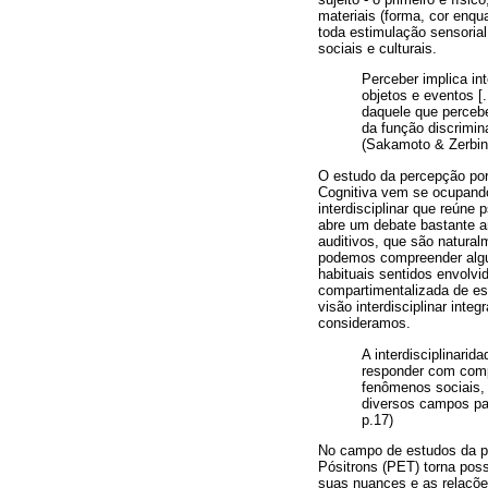
materiais (forma, cor enqu
toda estimulação sensorial
sociais e culturais.
Perceber implica in
objetos e eventos [
daquele que percebe
da função discrimin
(Sakamoto & Zerbina
O estudo da percepção por
Cognitiva vem se ocupando
interdisciplinar que reúne
abre um debate bastante amp
auditivos, que são naturalm
podemos compreender algum
habituais sentidos envolv
compartimentalizada de es
visão interdisciplinar in
consideramos.
A interdisciplinari
responder com comp
fenômenos sociais, p
diversos campos par
p.17)
No campo de estudos da pe
Pósitrons (PET) torna poss
suas nuances e as relaçõe