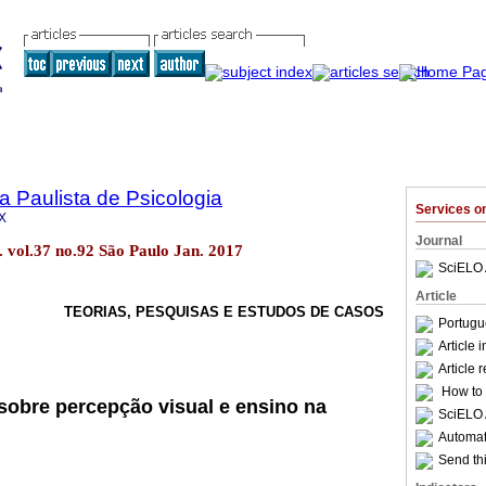
a Paulista de Psicologia
Services 
X
Journal
l. vol.37 no.92 São Paulo Jan. 2017
SciELO 
Article
TEORIAS, PESQUISAS E ESTUDOS DE CASOS
Portugu
Article 
Article 
How to c
sobre percepção visual e ensino na
SciELO 
Automati
Send thi