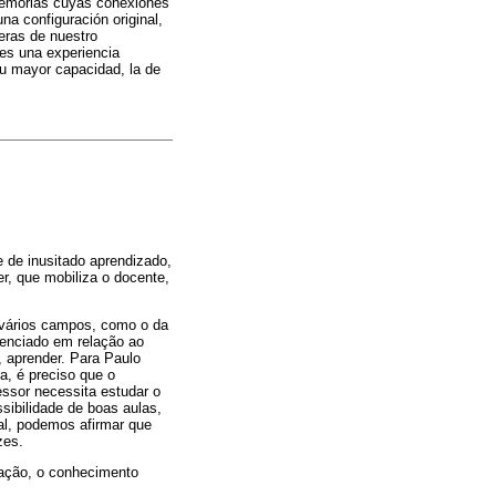
s memorias cuyas conexiones
na configuración original,
eras de nuestro
es una experiencia
su mayor capacidad, la de
 de inusitado aprendizado,
r, que mobiliza o docente,
m vários campos, como o da
renciado em relação ao
, aprender. Para Paulo
a, é preciso que o
essor necessita estudar o
sibilidade de boas aulas,
al, podemos afirmar que
zes.
cação, o conhecimento