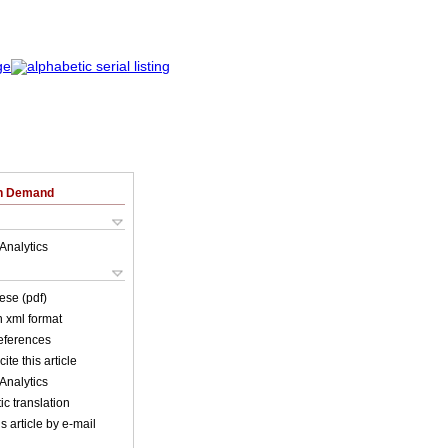
on Demand
Analytics
ese (pdf)
in xml format
references
ite this article
Analytics
c translation
s article by e-mail