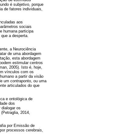
gundo é subjetivo, porque
a de fatores individuais,
inculadas aos
parâmetros sociais
de humana participa
 que a desperta.
ente, a Neurociência
ratar de uma abordagem
putação, esta abordagem
l podem estimular centros
man, 2005). Isto é, hoje,
am vínculos com os
humano a partir da visão
 de um contraponto, ou uma
nte articulados do que
ca e ontológica de
dade dos
 dialogar os
(Petraglia, 2014,
afia por Emissão de
por processos cerebrais,