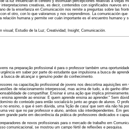
s de la luz influencian el cerebro y estimulan percepciones relativas a vieja
interpretaciones creativas, es decir, contenidos con significados nuevos en u
diano de la enseñanza en Comunicación nos remite a preguntas sobre las front
 con el otro, con lo que valoramos y nos sorprendimos. La comunicación que 
 la relación humana y permite ver cuán importante es el encuentro humano y 
 visual; Estudio de la Luz; Creatividad; Insight; Comunicación.
ovens na preparação profissional é para o professor também uma oportunidade
rgência em saber por parte do estudante que impulsiona a busca de aprende
m a busca de alcançar o genuíno poder do conhecimento.
fessores na capacitação profissional de jovens nos descortina aquisições e
questões de relacionamento interpessoal, mas acima de tudo, a do ganho dife
onsabilidade de compartilhar. Ensinar é uma ação que implica primeiramente
m ensina aprende ao ensinar. E quem aprende ensina ao aprender." Sem dúvid
 domínio do conteúdo para então socializá-lo junto ao grupo de alunos. O prof
o no ensino, o que é sem dúvida, uma 'lição de casa' que sem ela não há pos
uma vez que no par professor e aluno, ambos são interdependentes. Em ger
 em grande parte em decorrência da prática de professores dedicados e capa
preparadores de novos profissionais para o mercado de trabalho em Comuni
sso comunicacional, se mostrou um campo fértil de reflexões e pesquisa.