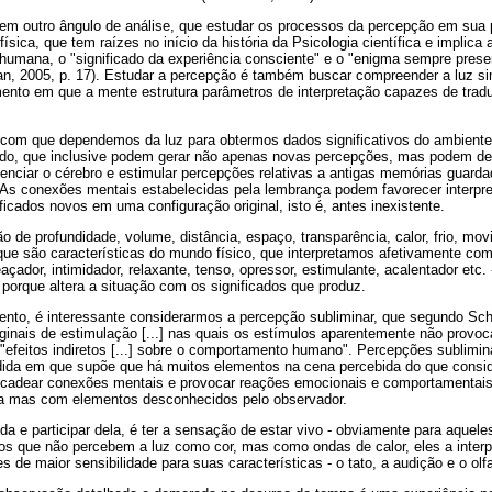
 em outro ângulo de análise, que estudar os processos da percepção em sua 
sica, que tem raízes no início da história da Psicologia científica e implica 
humana, o "significado da experiência consciente" e o "enigma sempre presen
an, 2005, p. 17). Estudar a percepção é também buscar compreender a luz si
ento em que a mente estrutura parâmetros de interpretação capazes de tradu
a com que dependemos da luz para obtermos dados significativos do ambiente
o, que inclusive podem gerar não apenas novas percepções, mas podem desp
luenciar o cérebro e estimular percepções relativas a antigas memórias gua
 As conexões mentais estabelecidas pela lembrança podem favorecer interpret
ficados novos em uma configuração original, isto é, antes inexistente.
o de profundidade, volume, distância, espaço, transparência, calor, frio, mov
que são características do mundo físico, que interpretamos afetivamente com
ador, intimidador, relaxante, tenso, opressor, estimulante, acalentador etc.
 porque altera a situação com os significados que produz.
ento, é interessante considerarmos a percepção subliminar, que segundo Schi
ginais de estimulação [...] nas quais os estímulos aparentemente não prov
efeitos indiretos [...] sobre o comportamento humano". Percepções sublimi
ida em que supõe que há muitos elementos na cena percebida do que consid
cadear conexões mentais e provocar reações emocionais e comportamentais
 mas com elementos desconhecidos pelo observador.
ida e participar dela, é ter a sensação de estar vivo - obviamente para aquel
gos que não percebem a luz como cor, mas como ondas de calor, eles a inter
 de maior sensibilidade para suas características - o tato, a audição e o olfa