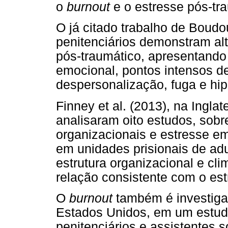
o
burnout
e o estresse pós-tr
O já citado trabalho de Boudo
penitenciários demonstram alt
pós-traumático, apresentando
emocional, pontos intensos d
despersonalização, fuga e hip
Finney et al. (2013), na Ingla
analisaram oito estudos, sobr
organizacionais e estresse e
em unidades prisionais de adu
estrutura organizacional e cli
relação consistente com o est
O
burnout
também é investiga
Estados Unidos, em um estud
penitenciários e assistentes 