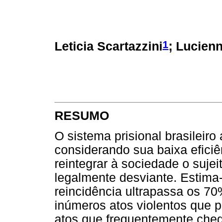
1
Leticia Scartazzini
; Lucien
RESUMO
O sistema prisional brasileiro
considerando sua baixa eficiê
reintegrar à sociedade o suj
legalmente desviante. Estima-
reincidência ultrapassa os 70
inúmeros atos violentos que p
atos que frequentemente che