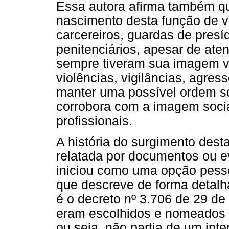
Essa autora afirma também q
nascimento desta função de vig
carcereiros, guardas de presí
penitenciários, apesar de at
sempre tiveram sua imagem vi
violências, vigilâncias, agre
manter uma possível ordem so
corrobora com a imagem socia
profissionais.
A história do surgimento dest
relatada por documentos ou e
iniciou como uma opção pesso
que descreve de forma detalh
é o decreto nº 3.706 de 29 de
eram escolhidos e nomeados pel
ou seja, não partia de um inte