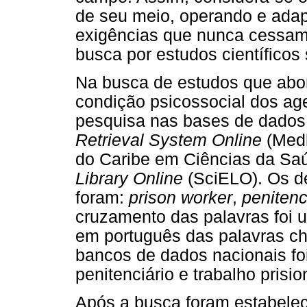
de seu meio, operando e ada
exigências que nunca cessam.
busca por estudos científicos
Na busca de estudos que abor
condição psicossocial dos agen
pesquisa nas bases de dados
Retrieval System Online
(Medl
do Caribe em Ciências da Saú
Library Online
(SciELO). Os des
foram:
prison worker
,
penitenc
cruzamento das palavras foi u
em português das palavras ch
bancos de dados nacionais foi
penitenciário e trabalho prisio
Após a busca foram estabeleci