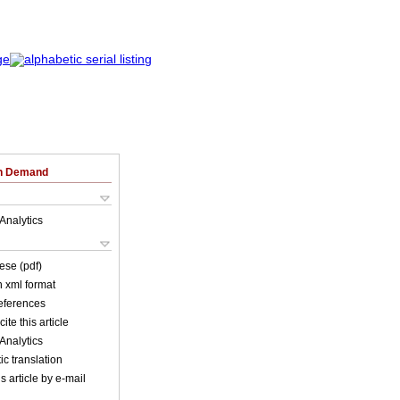
on Demand
Analytics
ese (pdf)
in xml format
references
ite this article
Analytics
c translation
s article by e-mail