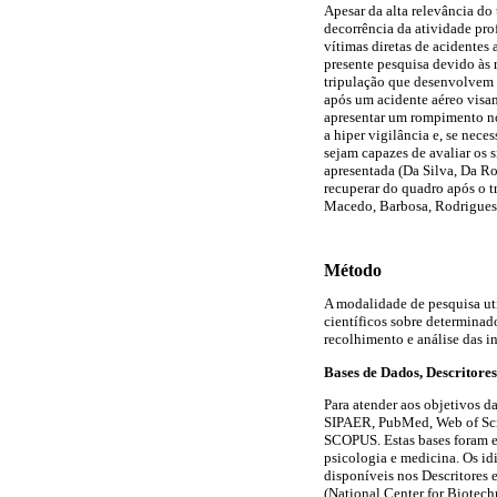
Apesar da alta relevância do
decorrência da atividade pro
vítimas diretas de acidentes 
presente pesquisa devido às r
tripulação que desenvolvem 
após um acidente aéreo visam
apresentar um rompimento no 
a hiper vigilância e, se nece
sejam capazes de avaliar os
apresentada (Da Silva, Da R
recuperar do quadro após o 
Macedo, Barbosa, Rodrigues,
Método
A modalidade de pesquisa uti
científicos sobre determinad
recolhimento e análise das i
Bases de Dados, Descritores
Para atender aos objetivos da
SIPAER, PubMed, Web of Sci
SCOPUS. Estas bases foram es
psicologia e medicina. Os idi
disponíveis nos Descritores
(National Center for Biotechn