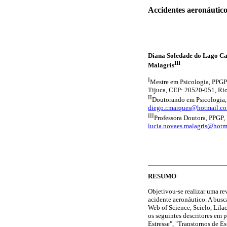
Accidentes aeronáutic
Diana Soledade do Lago C
III
Malagris
I
Mestre em Psicologia, PPGP
Tijuca, CEP: 20520-051, Rio 
II
Doutorando em Psicologia, P
diego.r.marques@hotmail.c
III
Professora Doutora, PPGP, 
lucia.novaes.malagris@hotm
RESUMO
Objetivou-se realizar uma re
acidente aeronáutico. A busc
Web of Science, Scielo, Lil
os seguintes descritores em 
Estresse", "Transtornos de E