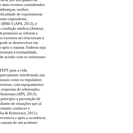
u mais eventos considerados
embranças, sonhos,
dificuldade de experimentar
mento imprudente,
no DSM-5 (APA, 2013), é
tra condição médica (Armour,
s primeiros se referem a
os externos ser relacionam à
T pode se desenvolver em
ses após o trauma. Embora seja
etornam à normalidade,
de acordo com os estressores
 TEPT para a vida
ativamente interferindo nas
ionais como os tripulantes
s pessoas, com equipamentos
respostas de sobressalto,
fissionais (APA, 2013).
 princípio a prevenção de
diante de situações que já
ortante conhecer o
ha & Kristensen, 2011).
reventiva e após a ocorrência
 causais de um acidente