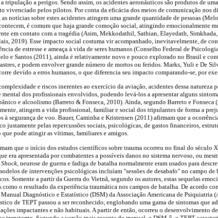
 tripulação a perigos. Sendo assim, os acidentes aeronáuticos são produtos de uma 
o vivenciado pelos pilotos. Por conta da eficácia dos meios de comunicação nos dia
, as notícias sobre estes acidentes atingem uma grande quantidade de pessoas (Melo
acontecem, é comum que haja grande comoção social, atingindo emocionalmente mu
mente em contato com a tragédia (Asim, Mekkodathil, Sathian, Elayedath, Simkhada,
lais, 2019). Esse impacto social costuma vir acompanhado, inevitavelmente, de con
ência de estresse e ameaça à vida de seres humanos (Conselho Federal de Psicologia
elo e Santos (2011), ainda é relativamente novo e pouco explorado no Brasil e c
esastres, e podem envolver grande número de mortos ou feridos. Marks, Yuli e De S
corre devido a erros humanos, o que diferencia seu impacto comparando-se, por exem
mplexidade e riscos inerentes ao exercício da aviação, acidentes dessa natureza p
a e mental dos profissionais envolvidos, podendo levá-los a apresentar alguns sinto
 pânico e alcoolismo (Barreto & Fonseca, 2010). Ainda, segundo Barreto e Fonseca
mente, atingem a vida profissional, familiar e social dos tripulantes de forma a preju
s à segurança de voo. Bauer, Caminha e Kristensen (2011) afirmam que a ocorrênci
ico justamente pelas repercussões sociais, psicológicas, de gastos financeiros, estrut
que pode atingir as vítimas, familiares e amigos.
rmam que o início dos estudos científicos sobre trauma ocorreu no final do século 
ue era apresentada por combatentes a possíveis danos no sistema nervoso, ou mesm
l Shock
, neurose de guerra e fadiga de batalha normalmente eram usados para descr
modelos de intervenções psicológicas incluíam "sessões de desabafo" no campo de 
cos. Somente a partir da Guerra do Vietnã, segundo os autores, estas sequelas emoci
s como o resultado da experiência traumática nos campos de batalha. De acordo co
 Manual Diagnóstico e Estatístico (DSM) da Associação Americana de Psiquiatria (
óstico de TEPT passou a ser reconhecido, englobando uma gama de sintomas que a
ações impactantes e não habituais. A partir de então, ocorreu o desenvolvimento d
 esse transtorno. Segundo a versão mais recente do manual, o DSM-5, o TEPT caracte