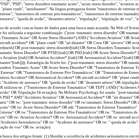
PTSD", "PSD", "stress disorders traumatic acute", "acute stress disorder", "aviation a
", "plane crash", "antidisaster". Na língua portuguesa foram "transtornos de estresse 
stresse", "transtornos de estresse pós-traumáticos", "transtornos de estresse traumát
eronave", "queda de avião", "desastres aéreos", "tripulação", "tripulação de voo", "a
dos de acordo com as bases de dados para uma busca mais acurada. Na Web of Scie
 foi utilizada a seguinte combinação: ("post- traumatic stress disorder" OR traum
 Traumatic Acute" OR Acute Stress Disorder*) AND ("Accidents Aviation" OR Avi
ircraft accident* OR "plane crash" OR "air disaster" OR Crew OR "aircrew" OR avi
rder[mesh] OR post-traumatic stress disorder[tiab] OR Stress Disorders Traumatic Acu
aumatic Stress Disorder* OR PTSD [tiab] OR PSD [tiab] OR Acute Stress Disorder* [
 Aviation [tiab] OR Aviation Accident* [tiab] OR Aeronautical Accident*[tiab] OR 
isaster"[tiab]))); Estratégia da Scielo foi: ("post-traumatic stress disorder" OR trau
orders Traumatic Acute" OR Acute Stress Disorder* OR "Transtornos de Estresse
 Estresse" OR "Transtornos de Estresse Pós-Traumáticos" OR "Transtornos de Estr
iation Accident* OR Aeronautical Accident* OR aircraft accident* OR "plane crash
 "Acidente de aeronave" OR "queda de avião" OR "desastres aéreos" OR tripulaçã
 utilizou-se: ("Transtornos de Estresse Traumático" OR TEPT ) AND ("Acidentes 
vião" OR Tripulação Or aviação); Na Military Psychology foi usada: "post-traumat
OR PSD * AND "Accidents Aviation" OR Aeronautical Accident* OR "air disaster" 
matic" OR tw: "post-traumatic stress disorder" OR tw:traumatic Stress Disorder* O
 Acute" OR tw: Acute Stress Disorder* OR mh:"Transtornos de Estresse Traumático
Estresse" OR tw:"Transtornos de Estresse Pós-Traumáticos" OR tw: "Transtornos de
ion" OR tw: Aviation Accident* OR tw: Aeronautical Accident* OR tw: aircraft acc
: "Acidentes Aeronáuticos" OR tw: "Acidente de aeronave" OR tw: " queda de avião"
lação de voo" OR tw: aviação).
 a busca dos artigos foram: (1) Abordar a ocorrência de acidentes aeronáuticos em tr