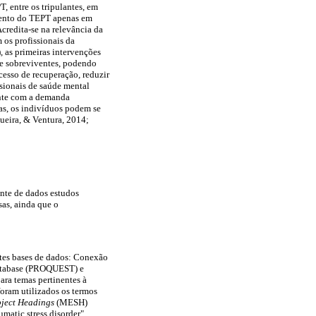
, entre os tripulantes, em
imento do TEPT apenas em
Acredita-se na relevância da
 os profissionais da
 as primeiras intervenções
de sobreviventes, podendo
cesso de recuperação, reduzir
ssionais de saúde mental
ente com a demanda
as, os indivíduos podem se
ueira, & Ventura, 2014;
onte de dados estudos
as, ainda que o
intes bases de dados: Conexão
Database (PROQUEST) e
ara temas pertinentes à
foram utilizados os termos
ject Headings
(MESH)
matic stress disorder",