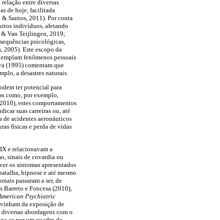
relação entre diversas
s de hoje, facilitada
 & Santos, 2011). Por conta
itos indivíduos, afetando
 & Van Teijlingen, 2019;
sequências psicológicas,
, 2005). Este escopo da
ontemplam fenômenos pessoais
ilva (1995) comentam que
plo, a desastres naturais.
odem ter potencial para
mas como, por exemplo,
 (2010), estes comportamentos
dicar suas carreiras ou, até
a de acidentes aeronáuticos
uras físicas e perda de vidas
XIX e relacionavam a
o, sinais de covardia ou
ever os sintomas apresentados
batalha, hipnose e até mesmo
onais passaram a ser, de
m Barreto e Foncesa (2010),
American Psychiatric
dvinham da exposição de
e diversas abordagens com o
riza-se por um quadro de