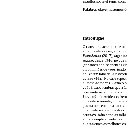
estudios sobre el tema, como
Palabras clave:
trastornos d
Introdução
O transporte aéreo tem se mo
envolvendo aviões, em compa
Foundation
(2017), organiza
seguro, desde 1946, no que se
(considerando-se apenas aviõ
7,36 milhões de voos, tendo
houve um total de 206 ocorrê
de 556 vidas. No caso especí
número de mortes. Como o ca
2019). Cabe lembrar que a O
aeronáuticos, a qual se enc
Prevenção de Acidentes Aeron
de modo resumido, como send
pessoa nela embarca, com a 
qual, pelo menos uma das sit
aeronave sofra dano ou falha
evitar completamente os aci
que possuam as melhores crede