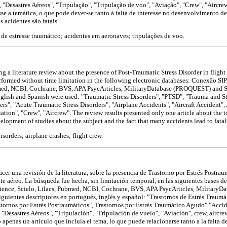
 "Desastres Aéreos", "Tripulação", "Tripulação de voo", "Aviação", "Crew", "Aircrew
se a temática, o que pode dever-se tanto à falta de interesse no desenvolvimento d
 acidentes são fatais.
 de estresse traumático; acidentes em aeronaves; tripulações de voo.
 a literature review about the presence of Post-Traumatic Stress Disorder in flight
erformed without time limitation in the following electronic databases: Conexão 
ubmed, NCBI, Cochrane, BVS, APA PsycArticles, MilitaryDatabase (PROQUEST) and
nglish and Spanish were used: "Traumatic Stress Disorders", "PTSD", "Trauma and Str
ers", "Acute Traumatic Stress Disorders", "Airplane Accidents", "Aircraft Accident", 
iation", "Crew", "Aircrew". The review results presented only one article about the
velopment of studies about the subject and the fact that many accidents lead to fatali
isorders; airplane crashes; flight crew.
acer una revisión de la literatura, sobre la presencia de Trastorno por Estrés Postra
te aéreo. La búsqueda fue hecha, sin limitación temporal, en las siguientes bases d
ence, Scielo, Lilacs, Pubmed, NCBI, Cochrane, BVS, APA PsycArticles, Military
uientes descriptores en portugués, inglés y español: "Trastornos de Estrés Traumá
stornos por Estrés Postraumáticos", Trastornos por Estrés Traumático Agudo" "Acci
"Desastres Aéreos", "Tripulación", "Tripulación de vuelo", "Aviación", crew, aircrew
apenas un artículo que incluía el tema, lo que puede relacionarse tanto a la falta de 