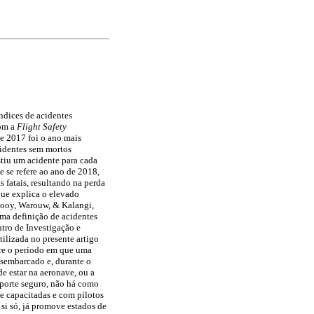
ndices de acidentes
om a
Flight Safety
e 2017 foi o ano mais
acidentes sem mortos
stiu um acidente para cada
e se refere ao ano de 2018,
 fatais, resultando na perda
que explica o elevado
Mooy, Warouw, & Kalangi,
ma definição de acidentes
tro de Investigação e
ilizada no presente artigo
re o período em que uma
esembarcado e, durante o
e estar na aeronave, ou a
nsporte seguro, não há como
 capacitadas e com pilotos
 si só, já promove estados de