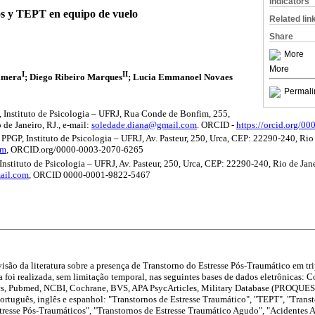
Indicators
os y TEPT en equipo de vuelo
Related lin
Share
More
More
I
II
amera
; Diego Ribeiro Marques
; Lucia Emmanoel Novaes
Permali
, Instituto de Psicologia – UFRJ, Rua Conde de Bonfim, 255,
de Janeiro, RJ., e-mail:
soledade.diana@gmail.com
. ORCID -
https://orcid.org/0
PGP, Instituto de Psicologia – UFRJ, Av. Pasteur, 250, Urca, CEP: 22290-240, Rio d
om
, ORCID.org/0000-0003-2070-6265
Instituto de Psicologia – UFRJ, Av. Pasteur, 250, Urca, CEP: 22290-240, Rio de Janei
ail.com
, ORCID 0000-0001-9822-5467
visão da literatura sobre a presença de Transtorno do Estresse Pós-Traumático em tr
a foi realizada, sem limitação temporal, nas seguintes bases de dados eletrônicas
acs, Pubmed, NCBI, Cochrane, BVS, APA PsycArticles, Military Database (PROQUE
português, inglês e espanhol: "Transtornos de Estresse Traumático", "TEPT", "Trans
stresse Pós-Traumáticos", "Transtornos de Estresse Traumático Agudo", "Acidentes 