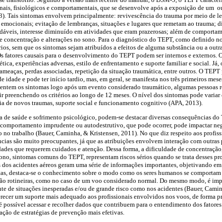
nais, fisiológicos e comportamentais, que se desenvolve após a exposição de um o
). Tais sintomas envolvem principalmente: revivescência do trauma por meio de l
 e emocionais; evitação de lembranças, situações e lugares que remetam ao trauma; 
áveis, interesse diminuído em atividades que eram prazerosas; além de comporta
de concentração e alterações no sono. Para o diagnóstico do TEPT, como definido 
érios, sem que os sintomas sejam atribuídos a efeitos de alguma substância ou a ou
s fatores causais para o desenvolvimento do TEPT podem ser internos e externos. O
a, experiências adversas, estilo de enfrentamento e suporte familiar e social. Já, 
ameaças, perdas associadas, repetição da situação traumática, entre outros. O TEP
de idade e pode ter início tardio, mas, em geral, se manifesta nos três primeiros me
ntem os sintomas logo após um evento considerado traumático, algumas pessoas r
 preenchendo os critérios ao longo de 12 meses. O nível dos sintomas pode variar 
cia de novos traumas, suporte social e funcionamento cognitivo (APA, 2013).
a de saúde e sofrimento psicológico, podem-se destacar diversas consequências do
O comportamento imprudente ou autodestrutivo, que pode ocorrer, pode impactar neg
no trabalho (Bauer, Caminha, & Kristensen, 2011). No que diz respeito aos profiss
ncias são muito preocupantes, já que as atribuições envolvem interação com outra
ades que requerem cuidados e atenção. Dessa forma, a dificuldade de concentração, 
ono, sintomas comuns do TEPT, representam riscos sérios quando se trata desses pro
 dos acidentes aéreos geram uma série de informações importantes, objetivando em
stas, destaca-se o conhecimento sobre o modo como os seres humanos se comportam 
ão rotineiras, como no caso de um voo considerado normal. Do mesmo modo, é imp
 de situações inesperadas e/ou de grande risco como nos acidentes (Bauer, Camin
erecer um suporte mais adequado aos profissionais envolvidos nos voos, de forma p
 possível acessar e recolher dados que contribuem para o entendimento dos fatores
ação de estratégias de prevenção mais efetivas.