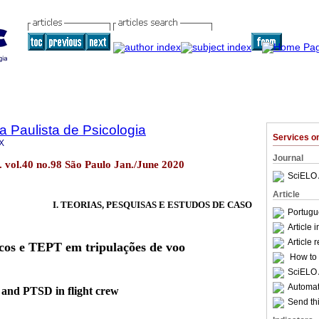
a Paulista de Psicologia
Services 
X
Journal
l. vol.40 no.98 São Paulo Jan./June 2020
SciELO 
Article
I. TEORIAS, PESQUISAS E ESTUDOS DE CASO
Portugu
Article 
Article 
cos e TEPT em tripulações de voo
How to c
SciELO 
Automati
 and PTSD in flight crew
Send thi