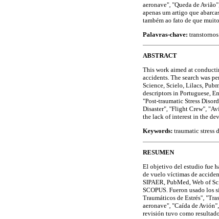
aeronave", "Queda de Avião",
apenas um artigo que abarcas
também ao fato de que muitos
Palavras-chave:
transtornos
ABSTRACT
This work aimed at conducting
accidents. The search was p
Science, Scielo, Lilacs, P
descriptors in Portuguese, E
"Post-traumatic Stress Disord
Disaster", "Flight Crew", "Av
the lack of interest in the de
Keywords:
traumatic stress d
RESUMEN
El objetivo del estudio fue h
de vuelo víctimas de acciden
SIPAER, PubMed, Web of Sci
SCOPUS. Fueron usado los sig
Traumáticos de Estrés", "Tra
aeronave", "Caída de Avión", 
revisión tuvo como resultado 