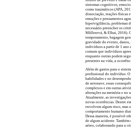
sintomas cognitivos, emocio
como traumáticos (APA, 2013
dissociação, reações físicas
emoções e pensamentos agrad
hipervigilância, problemas 
necessário preencher os crit
Mûllerová, & Elhai, 2016). O
temperamento, bagagem genétic
gravidade do evento, danos, 
indivíduos a partir de 1 ano 
comum que indivíduos aprese
enquanto outras podem seguir
presentes na vida, a ocorrên
Além de gastos para o sistem
profissional do indivíduo. 
habilidades e no desempenho 
de aeronave, essas consequê
complexos e em outras ativid
alterações na memória e no s
Atualmente, as investigações
novas ocorrências. Dentre e
envolvem algum risco, mas s
comportamento humano diante
Dessa maneira, é possível of
de algum acidente. Também é
aéreo, colaborando para a cri