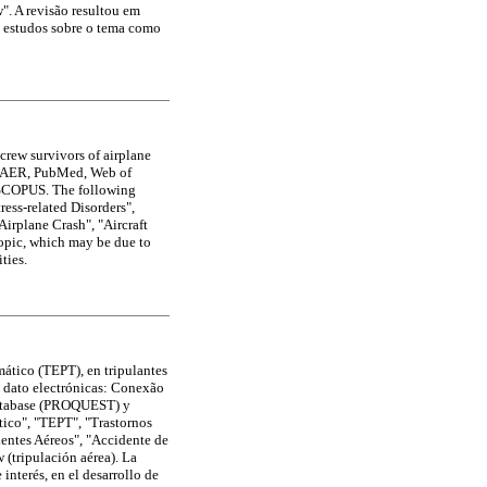
". A revisão resultou em
e estudos sobre o tema como
 crew survivors of airplane
SIPAER, PubMed, Web of
 SCOPUS. The following
ess-related Disorders",
Airplane Crash", "Aircraft
 topic, which may be due to
ties.
umático (TEPT), en tripulantes
e dato electrónicas: Conexão
Database (PROQUEST) y
tico", "TEPT", "Trastornos
dentes Aéreos", "Accidente de
 (tripulación aérea). La
interés, en el desarrollo de