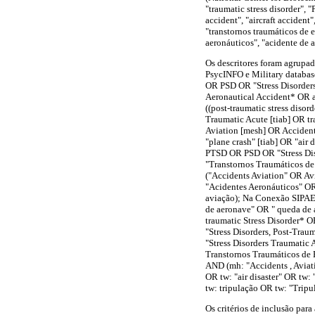
"traumatic stress disorder", "
accident", "aircraft accident
"transtornos traumáticos de e
aeronáuticos", "acidente de a
Os descritores foram agrupa
PsycINFO e Military database
OR PSD OR "Stress Disorders
Aeronautical Accident* OR a
((post-traumatic stress diso
Traumatic Acute [tiab] OR tr
Aviation [mesh] OR Accidents
"plane crash" [tiab] OR "air d
PTSD OR PSD OR "Stress Dis
"Transtornos Traumáticos de
("Accidents Aviation" OR Av
"Acidentes Aeronáuticos" OR
aviação); Na Conexão SIPAER
de aeronave" OR " queda de a
traumatic Stress Disorder* 
"Stress Disorders, Post-Trau
"Stress Disorders Traumatic
Transtornos Traumáticos de 
AND (mh: "Accidents , Aviat
OR tw: "air disaster" OR tw
tw: tripulação OR tw: "Tripu
Os critérios de inclusão para