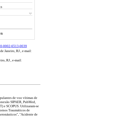
ks
nk
000-0002-6513-0039
e Janeiro, RJ., e-mail:
ro, RJ., e-mail:
ipulantes de voo vítimas de
: Conexão SIPAER, PubMed,
ST) e SCOPUS. Utilizaram-se
tornos Traumáticos de
Aeronáuticos", "Acidente de