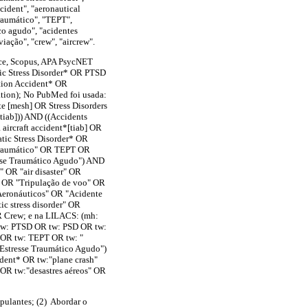
ccident", "aeronautical
traumático", "TEPT",
ico agudo", "acidentes
viação", "crew", "aircrew".
nce, Scopus, APA PsycNET
atic Stress Disorder* OR PTSD
ation Accident* OR
ation); No PubMed foi usada:
te [mesh] OR Stress Disorders
tiab])) AND ((Accidents
aircraft accident*[tiab] OR
matic Stress Disorder* OR
 Traumático" OR TEPT OR
esse Traumático Agudo") AND
" OR "air disaster" OR
o OR "Tripulação de voo" OR
Aeronáuticos" OR "Acidente
ic stress disorder" OR
OR Crew; e na LILACS: (mh:
R tw: PTSD OR tw: PSD OR tw:
" OR tw: TEPT OR tw: "
 Estresse Traumático Agudo")
ident* OR tw:"plane crash"
 OR tw:"desastres aéreos" OR
ipulantes; (2) Abordar o