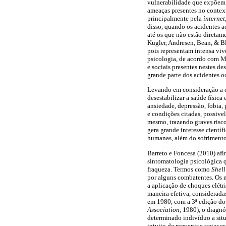
vulnerabilidade que expõem a
ameaças presentes no context
principalmente pela
internet
disso, quando os acidentes 
até os que não estão direta
Kugler, Andresen, Bean, & B
pois representam intensa viv
psicologia, de acordo com M
e sociais presentes nestes d
grande parte dos acidentes o
Levando em consideração a co
desestabilizar a saúde físic
ansiedade, depressão, fobia,
e condições citadas, possivel
mesmo, trazendo graves risco
gera grande interesse científ
humanas, além do sofrimento 
Barreto e Foncesa (2010) afi
sintomatologia psicológica q
fraqueza. Termos como
Shel
por alguns combatentes. Os 
a aplicação de choques elétri
maneira efetiva, considerada
em 1980, com a 3ª edição do
Association
, 1980), o diagn
determinado indivíduo a situ
intuito de prevenir e tratar