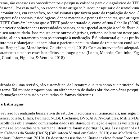
 tema, são escassos os procedimentos e pesquisa voltados para o diagnóstico de TEPT
fissional. Por essa razão, no escopo deste artigo se buscou pesquisar o desenvolv
aeronáuticos, em específico, os profissionais que fazem parte da tripulação de voo. 
epercussões sociais, psicológicas, danos materiais e perdas financeiras, que atingem
TEPT. Convém lembrar que o TEPT pode ser tratado e, como afirma Caballo (2006),
 prover e solucionar as necessidades básicas, com especial atenção à saúde física 
seu autocuidado. Isso requer, entre outros objetivos, evitar o isolamento neste pro
ssário, aliar o tratamento com psicoterapia à medicação. É fundamental que os profi
 sintomas e planejar ou encaminhar o paciente para um plano de tratamento condiz
osa, Berger, Luz, Mendlowicz, Coutinho, et al, 2018). Com as intervenções adequad
tratamento e manter esses benefícios em longo prazo (Lopes, Macedo, Coutinho, Fig
 Coutinho, Figueira, & Ventura, 2018).
lizada foi uma revisão, não sistemática, da literatura que tem como sua principal f
o tema. Tal revisão proporciona um alinhamento de dados obtidos em várias pesquis
nformações tenham sido executados de formas diferentes.
 e Estratégias
 revisão foi realizada busca ativa de estudos, nacionais e internacionais, nas segu
ence, Scielo, Lilacs, Pubmed, NCBI, Cochrane, BVS, APA PsycArticles, Military
colhidas objetivando comtemplar dados militares, de aviação e aquelas voltadas p
omas selecionados para rastrear a literatura foram o português, inglês e espanhol e 
 em Ciências da Saúde (DeCS) (Biblioteca Virtual em Saúde, 2019) e no
Medical Sub
ology Information, 2019). Os descritores usados na língua inglesa foram: "post-trau