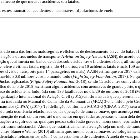
 al hecho de que muchos accidentes son fatales.
e estrés traumático; accidentes en aeronaves; tripulaciones de vuelo.
strado uma das formas mais seguras e eficientes de deslocamento, havendo baixos í
ração a outros meios de transporte. A
Aviation Safety Network
(ASN), de acordo c
ção que alimenta um banco de dados sobre acidentes e incidentes aéreos, afirma qu
 refere a vítimas fatais, registrando 44 mortos, em 10 acidentes fatais e mais 159 
es civis de transporte para 14 passageiros ou mais). A ASN estima que em 2017 exi
 havido 36,8 milhões voos no mundo todo (
Flight Safety Foundation
, 2017). No qu
ncias registradas (
Flight Safety Foundation
, 2018), sendo 15 acidentes com vítimas
fico do ano de 2018, existiram alguns acidentes com aeronaves de grande porte, o 
so do acidente na Indonésia com 189 fatalidades no dia 29 de outubro de 2018 (
rganização Internacional de Aviação Civil (2015) emitiu manuais que apresentam u
ontra traduzida no Manual do Comando da Aeronáutica (MCA) 3-6, emitido pelo Cen
áuticos (CIPAA) (2017). Tal definição, conforme a MCA 3-6 (CIPAA, 2017), será ut
o toda ocorrência relacionada com a operação de uma aeronave, que aconteça ent
intenção de realizar um voo, até o momento em que todas as pessoas tenham dela d
uações a seguir ocorra: qualquer pessoa sofra lesão grave ou morra como resultado d
 estrutural substancial. Ainda que, estatisticamente, a aviação seja um meio de tra
dentes. Bauer e Weiner (2010) afirmam que, mesmo com aeronaves tecnologicamente
nciais e treinamentos, não há como estar isento de acidentes. A tarefa de voar, por