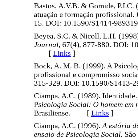
Bastos, A.V.B. & Gomide, P.I.C. (
atuação e formação profissional.
15. DOI: 10.1590/S1414-989
Beyea, S.C. & Nicoll, L.H. (1998)
Journal,
67(4), 877-880. DOI: 
[
Links
]
Bock, A. M. B. (1999). A Psicolo
profissional e compromisso socia
315-329. DOI: 10.1590/S141
Ciampa, A.C. (1989). Identidade.
P
sicologia Social: O homem em 
Brasiliense. [
Links
]
Ciampa, A.C. (1996).
A estória d
ensaio de Psicologia Social.
São