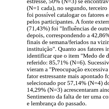
estresse, 50% (N=3) se encontra
(N=1 cada), no segundo, terceiro 
foi possível catalogar os fatores 
pelos participantes. A fonte exter
(71,43%) foi "Influências de out
depois, correspondendo a 42,86%,
finais de semana/feriados na viz
instituição". Quanto aos fatores i
identificar que o item "Medo de d
referido: 85,71% (N=6). Sucessi
vieram a "Preocupação excessiva 
fator estressante mais apontado 
selecionado por 57,14% (N=4) dos
14,29% (N=3) acrescentaram ainda
Sentimento da falta de ter uma c
e lembrança do passado.