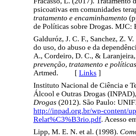
Fracasso, L. (2017). Tratamento 
psicoativas em comunidades tera
tratamento e encaminhamento
(p
de Políticas sobre Drogas. MJC
Galduróz, J. C. F., Sanchez, Z. V
do uso, do abuso e da dependência
A., Cordeiro, D. C., & Laranjeira,
prevenção, tratamento e política
Artmed. [
Links
]
Instituto Nacional de Ciência e T
Álcool e Outras Drogas (INPAD)
Drogas
(2012). São Paulo: UNIF
http://inpad.org.br/wp-content/u
Relat%C3%B3rio.pdf
. Acesso 
Lipp, M. E. N. et al. (1998).
Como