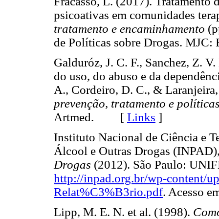
Fracasso, L. (2017). Tratamento 
psicoativas em comunidades tera
tratamento e encaminhamento
(p
de Políticas sobre Drogas. MJC
Galduróz, J. C. F., Sanchez, Z. V
do uso, do abuso e da dependência
A., Cordeiro, D. C., & Laranjeira,
prevenção, tratamento e política
Artmed. [
Links
]
Instituto Nacional de Ciência e T
Álcool e Outras Drogas (INPAD)
Drogas
(2012). São Paulo: UNIF
http://inpad.org.br/wp-content/u
Relat%C3%B3rio.pdf
. Acesso 
Lipp, M. E. N. et al. (1998).
Como