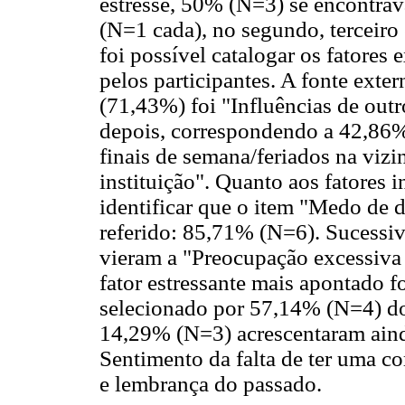
estresse, 50% (N=3) se encontra
(N=1 cada), no segundo, terceiro 
foi possível catalogar os fatores 
pelos participantes. A fonte exter
(71,43%) foi "Influências de out
depois, correspondendo a 42,86%,
finais de semana/feriados na viz
instituição". Quanto aos fatores i
identificar que o item "Medo de d
referido: 85,71% (N=6). Sucessi
vieram a "Preocupação excessiva 
fator estressante mais apontado 
selecionado por 57,14% (N=4) dos
14,29% (N=3) acrescentaram ainda
Sentimento da falta de ter uma c
e lembrança do passado.