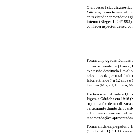
O processo Psicodiagnóstico 
follow-up,
com três atendime
entrevistador apreender e ag
interno (Bleger, 1964/1993).
conhecer aspectos de seu cont
Foram empregadas técnicas pr
teoria psicanalítica (Trinca
expressão destinado à avalia
relevantes da personalidade 
faixa etária de 7 a 12 anos e
história (Miguel, Tardivo, 
Foi também utilizado o Quest
Pigem e Córdoba em 1946 (Nij
sujeito, além de mobilizar a
participante diante da possib
referem aos reinos animal, v
recomendações apresentadas 
Foram ainda empregados o Inv
(Cunha, 2001). O CDI visa o 