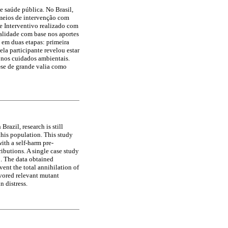
 saúde pública. No Brasil,
 meios de intervenção com
e Interventivo realizado com
alidade com base nos aportes
 em duas etapas: primeira
la participante revelou estar
 nos cuidados ambientais.
-se de grande valia como
razil, research is still
this population. This study
th a self-harm pre-
ibutions. A single case study
p. The data obtained
vent the total annihilation of
avored relevant mutant
n distress.