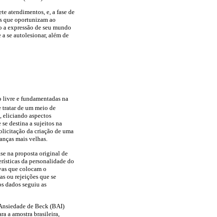
e atendimentos, e, a fase de
as que oportunizam ao
ado a expressão de seu mundo
 a se autolesionar, além de
o livre e fundamentadas na
 tratar de um meio de
, eliciando aspectos
se destina a sujeitos na
solicitação da criação de uma
anças mais velhas.
se na proposta original de
rísticas da personalidade do
ivas que colocam o
as ou rejeições que se
os dados seguiu as
e Ansiedade de Beck (BAI)
a a amostra brasileira,