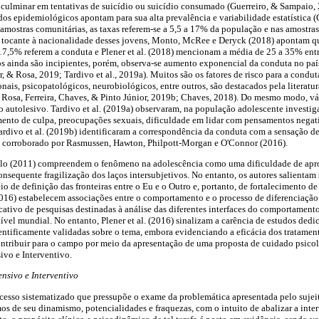
 culminar em tentativas de suicídio ou suicídio consumado (Guerreiro, & Sampaio, 
dos epidemiológicos apontam para sua alta prevalência e variabilidade estatística (
amostras comunitárias, as taxas referem-se a 5,5 a 17% da população e nas amostras 
No tocante à nacionalidade desses jovens, Monto, McRee e Deryck (2018) apontam 
17,5% referem a conduta e Plener et al. (2018) mencionam a média de 25 a 35% entr
dos ainda são incipientes, porém, observa-se aumento exponencial da conduta no país
, & Rosa, 2019; Tardivo et al., 2019a). Muitos são os fatores de risco para a condut
onais, psicopatológicos, neurobiológicos, entre outros, são destacados pela literatur
, Rosa, Ferreira, Chaves, & Pinto Júnior, 2019b; Chaves, 2018). Do mesmo modo, vár
autolesivo. Tardivo et al. (2019a) observaram, na população adolescente investiga
ento de culpa, preocupações sexuais, dificuldade em lidar com pensamentos negati
rdivo et al. (2019b) identificaram a correspondência da conduta com a sensação de
 corroborado por Rasmussen, Hawton, Philpott-Morgan e O'Connor (2016).
llo (2011) compreendem o fenômeno na adolescência como uma dificuldade de apro
onsequente fragilização dos laços intersubjetivos. No entanto, os autores salienta
de definição das fronteiras entre o Eu e o Outro e, portanto, de fortalecimento de 
2016) estabelecem associações entre o comportamento e o processo de diferenciação
icativo de pesquisas destinadas à análise das diferentes interfaces do comportament
ível mundial. No entanto, Plener et al. (2016) sinalizam a carência de estudos dedi
ientificamente validadas sobre o tema, embora evidenciando a eficácia dos tratamen
contribuir para o campo por meio da apresentação de uma proposta de cuidado psic
vo e Interventivo.
nsivo e Interventivo
cesso sistematizado que pressupõe o exame da problemática apresentada pelo sujei
os de seu dinamismo, potencialidades e fraquezas, com o intuito de abalizar a int