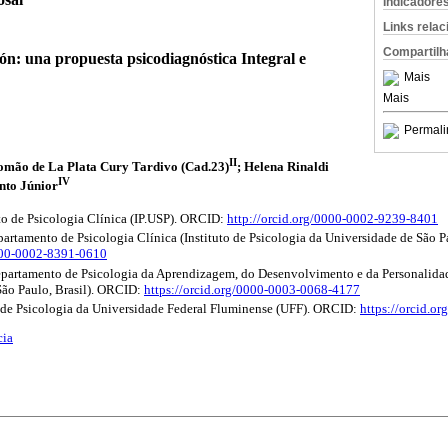
Indicadore
Links rela
Compartilh
ión: una propuesta psicodiagnóstica Integral e
Mais
Mais
Permali
II
lomão de La Plata Cury Tardivo (Cad.23)
; Helena Rinaldi
IV
nto Júnior
 de Psicologia Clínica (IP.USP). ORCID:
http://orcid.org/0000-0002-9239-8401
artamento de Psicologia Clínica (Instituto de Psicologia da Universidade de São Pau
0000-0002-8391-0610
epartamento de Psicologia da Aprendizagem, do Desenvolvimento e da Personalidade
São Paulo, Brasil). ORCID:
https://orcid.org/0000-0003-0068-4177
de Psicologia da Universidade Federal Fluminense (UFF). ORCID:
https://orcid.o
cia