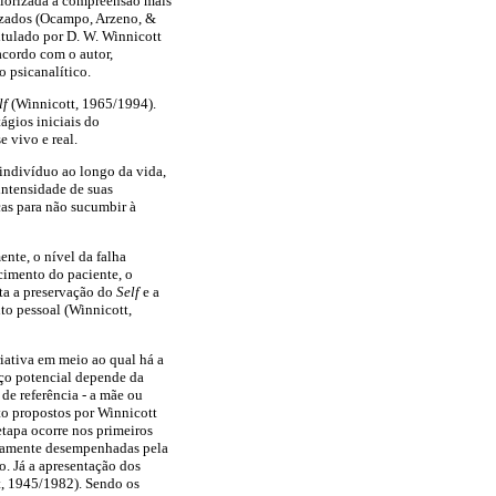
valorizada a compreensão mais
nizados (Ocampo, Arzeno, &
itulado por D. W. Winnicott
acordo com o autor,
 psicanalítico.
lf
(Winnicott, 1965/1994).
ágios iniciais do
 vivo e real.
 indivíduo ao longo da vida,
intensidade de suas
ças para não sucumbir à
ente, o nível da falha
cimento do paciente, o
sta a preservação do
Self
e a
to pessoal (Winnicott,
iativa em meio ao qual há a
aço potencial depende da
 de referência - a mãe ou
to propostos por Winnicott
tapa ocorre nos primeiros
neamente desempenhadas pela
o. Já a apresentação dos
t, 1945/1982). Sendo os