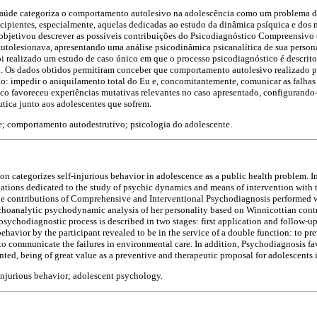
úde categoriza o comportamento autolesivo na adolescência como um problema de
ncipientes, especialmente, aquelas dedicadas ao estudo da dinâmica psíquica e dos
 objetivou descrever as possíveis contribuições do Psicodiagnóstico Compreensivo 
autolesionava, apresentando uma análise psicodinâmica psicanalítica de sua person
foi realizado um estudo de caso único em que o processo psicodiagnóstico é descrito
p. Os dados obtidos permitiram conceber que comportamento autolesivo realizado pe
o: impedir o aniquilamento total do Eu e, concomitantemente, comunicar as falhas
co favoreceu experiências mutativas relevantes no caso apresentado, configurando
utica junto aos adolescentes que sofrem.
e; comportamento autodestrutivo; psicologia do adolescente.
 categorizes self-injurious behavior in adolescence as a public health problem. In B
igations dedicated to the study of psychic dynamics and means of intervention with 
le contributions of Comprehensive and Interventional Psychodiagnosis performed wi
choanalytic psychodynamic analysis of her personality based on Winnicottian contr
psychodiagnostic process is described in two stages: first application and follow-u
behavior by the participant revealed to be in the service of a double function: to pre
 to communicate the failures in environmental care. In addition, Psychodiagnosis f
nted, being of great value as a preventive and therapeutic proposal for adolescents i
injurious behavior; adolescent psychology.