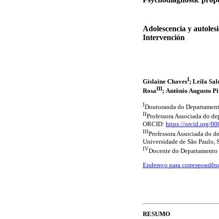
Adolescencia y autoles
Intervención
I
Gislaine Chaves
; Leila Sa
III
Rosa
; Antônio Augusto Pi
I
Doutoranda do Departamento
II
Professora Associada do dep
ORCID:
https://orcid.org/
III
Professora Associada do d
Universidade de São Paulo, 
IV
Docente do Departamento 
Endereço para correspondên
RESUMO