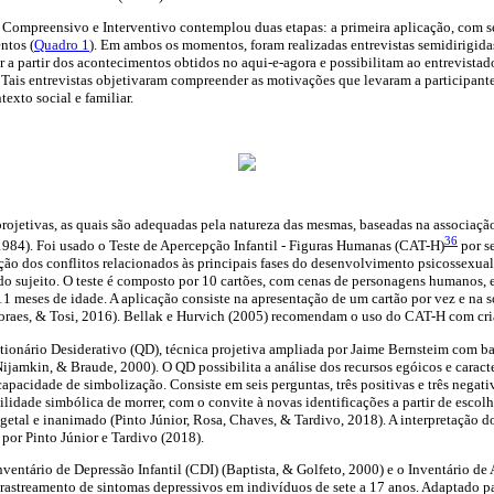
Compreensivo e Interventivo contemplou duas etapas: a primeira aplicação, com set
ntos (
Quadro 1
). Em ambos os momentos, foram realizadas entrevistas semidirigid
ir a partir dos acontecimentos obtidos no aqui-e-agora e possibilitam ao entrevist
 Tais entrevistas objetivaram compreender as motivações que levaram a participante
exto social e familiar.
ojetivas, as quais são adequadas pela natureza das mesmas, baseadas na associaçã
36
, 1984). Foi usado o Teste de Apercepção Infantil - Figuras Humanas (CAT-H)
por se
ção dos conflitos relacionados às principais fases do desenvolvimento psicossexual
do sujeito. O teste é composto por 10 cartões, com cenas de personagens humanos, e 
 11 meses de idade. A aplicação consiste na apresentação de um cartão por vez e na 
Moraes, & Tosi, 2016). Bellak e Hurvich (2005) recomendam o uso do CAT-H com cri
ionário Desiderativo (QD), técnica projetiva ampliada por Jaime Bernsteim com ba
amkin, & Braude, 2000). O QD possibilita a análise dos recursos egóicos e caracte
 capacidade de simbolização. Consiste em seis perguntas, três positivas e três negat
ilidade simbólica de morrer, com o convite à novas identificações a partir de escolh
egetal e inanimado (Pinto Júnior, Rosa, Chaves, & Tardivo, 2018). A interpretação d
por Pinto Júnior e Tardivo (2018).
entário de Depressão Infantil (CDI) (Baptista, & Golfeto, 2000) e o Inventário d
rastreamento de sintomas depressivos em indivíduos de sete a 17 anos. Adaptado par