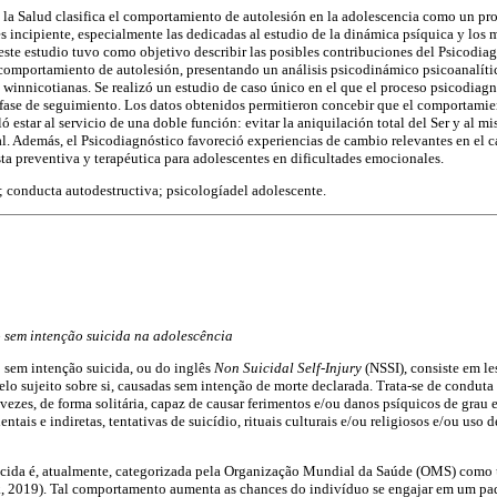
la Salud clasifica el comportamiento de autolesión en la adolescencia como un pr
es incipiente, especialmente las dedicadas al estudio de la dinámica psíquica y los
 este estudio tuvo como objetivo describir las posibles contribuciones del Psicodiag
comportamiento de autolesión, presentando un análisis psicodinámico psicoanalític
 winnicotianas. Se realizó un estudio de caso único en el que el proceso psicodiagn
 fase de seguimiento. Los datos obtenidos permitieron concebir que el comportamie
ló estar al servicio de una doble función: evitar la aniquilación total del Ser y al 
al. Además, el Psicodiagnóstico favoreció experiencias de cambio relevantes en el c
a preventiva y terapéutica para adolescentes en dificultades emocionales.
; conducta autodestructiva; psicologíadel adolescente.
 sem intenção suicida na adolescência
sem intenção suicida, ou do inglês
Non Suicidal Self-Injury
(NSSI), consiste em le
elo sujeito sobre si, causadas sem intenção de morte declarada. Trata-se de conduta
 vezes, de forma solitária, capaz de causar ferimentos e/ou danos psíquicos de grau 
ntais e indiretas, tentativas de suicídio, rituais culturais e/ou religiosos e/ou uso 
icida é, atualmente, categorizada pela Organização Mundial da Saúde (OMS) como
k, 2019). Tal comportamento aumenta as chances do indivíduo se engajar em um p