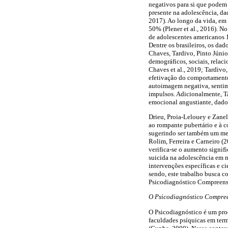
negativos para si que podem
presente na adolescência, da
2017). Ao longo da vida, em 
50% (Plener et al., 2016). 
de adolescentes americanos 
Dentre os brasileiros, os da
Chaves, Tardivo, Pinto Júnior
demográficos, sociais, relaci
Chaves et al., 2019; Tardivo
efetivação do comportamento 
autoimagem negativa, sentim
impulsos. Adicionalmente, Ta
emocional angustiante, dado
Drieu, Proia-Lelouey e Zane
ao rompante pubertário e à c
sugerindo ser também um meio 
Rolim, Ferreira e Carneiro (
verifica-se o aumento signif
suicida na adolescência em n
intervenções específicas e c
sendo, este trabalho busca 
Psicodiagnóstico Compreensi
O Psicodiagnóstico Compree
O Psicodiagnóstico é um pro
faculdades psíquicas em term