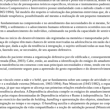
o, o propósito clínico e psicodinâmico de tal tarefa é posto em evidência, sendo 
iculada à luz de pressupostos teóricos específicos, técnicas e instrumentos padro
óstico Compreensivo e Interventivo possui similaridade com o método criado e int
965/1994). Tal modelo diz respeito à valorização das primeiras entrevistas que, de 
idade terapêutica, possibilitando até mesmo a realização de um pequeno tratamento
se fundamentam na compreensão e no atendimento das necessidades do si mesmo,
Se
90), o sofrimento e o adoecimento humano referem-se a entraves ocorridos nos est
 o amadurecimento do indivíduo, culminando na perda da capacidade de sentir-se
lhas no início do desenvolvimento são registradas na memória e transportadas pelo
aça de colapso têm mais chances de serem reavivadas na adolescência em razão da 
da que, dada a ação da tendência à integração, o sujeito utilizará todas as suas for
, fazendo uso, se necessário, de seu aparato defensivo.
nduta do paciente retrata a organização defensiva por ele edificada e, consequentem
ntada (Dias, 2003). Cabe, então, ao analista a identificação do estágio do amadure
a transferência em consenso com suas principais necessidades e ritmo, tendo em vi
cial, continente seguro para a apreensão do gesto espontâneo e do desenvolvimen
 ao vínculo entre a mãe e o bebê, que se fundamenta sobre um campo de atividade cr
e e a realidade externa (Winnicott, 1965/1994). Para Winnicott (1945/1982), o esp
nça, já que sua origem se alicerça nas primeiras relações estabelecidas com a figura
Dependência absoluta. A Dependência absoluta compõe os estágios do amadurecimen
a pelas etapas denominadas de Dependência relativa e Rumo à independência. Tal e
ao exercício das tarefas de
holding, handling
e apresentação dos objetos, simulta
ntegração no tempo e no espaço. O
handling
auxilia o alojamento da psique no corp
latina organização da vida compartilhada e a noção de satisfação pessoal (Winnicot