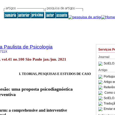
a Paulista de Psicologia
Serviços P
-711X
Journal
l. vol.41 no.100 São Paulo jan./jun. 2021
SciELO 
Artigo
I. TEORIAS, PESQUISAS E ESTUDOS DE CASO
Portugu
Artigo 
Referên
lesão: uma proposta psicodiagnóstica
Como ci
rventiva
SciELO 
Traduçã
Enviar e
arm: a comprehensive and interventive
osal