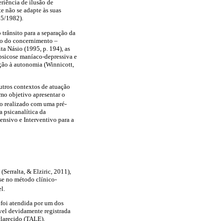
riência de ilusão de
e não se adapte às suas
45/1982).
 trânsito para a separação da
io do concernimento –
a Násio (1995, p. 194), as
a psicose maníaco-depressiva e
eção à autonomia (Winnicott,
utros contextos de atuação
omo objetivo apresentar o
co realizado com uma pré-
a psicanalítica da
ensivo e Interventivo para a
(Serralta, & Elziric, 2011),
se no método clínico-
l.
 foi atendida por um dos
ável devidamente registrada
larecido (TALE).