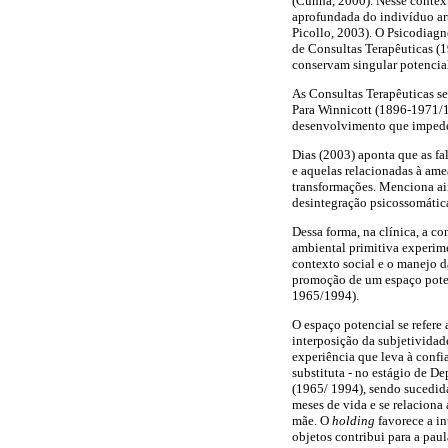
(Cunha, 2000). Nesse context
aprofundada do indivíduo art
Picollo, 2003). O Psicodiagn
de Consultas Terapêuticas (1
conservam singular potencial
As Consultas Terapêuticas 
Para Winnicott (1896-1971/19
desenvolvimento que impedem
Dias (2003) aponta que as fa
e aquelas relacionadas à ame
transformações. Menciona ain
desintegração psicossomática
Dessa forma, na clínica, a co
ambiental primitiva experime
contexto social e o manejo d
promoção de um espaço poten
1965/1994).
O espaço potencial se refere
interposição da subjetividad
experiência que leva à confia
substituta - no estágio de 
(1965/ 1994), sendo sucedid
meses de vida e se relaciona 
mãe. O
holding
favorece a i
objetos contribui para a pau