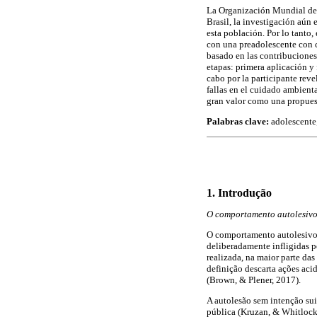
La Organización Mundial de 
Brasil, la investigación aún 
esta población. Por lo tanto,
con una preadolescente con 
basado en las contribuciones
etapas: primera aplicación y
cabo por la participante reve
fallas en el cuidado ambient
gran valor como una propuest
Palabras clave:
adolescente
1. Introdução
O comportamento autolesivo
O comportamento autolesivo 
deliberadamente infligidas p
realizada, na maior parte das
definição descarta ações acide
(Brown, & Plener, 2017).
A autolesão sem intenção su
pública (Kruzan, & Whitloc