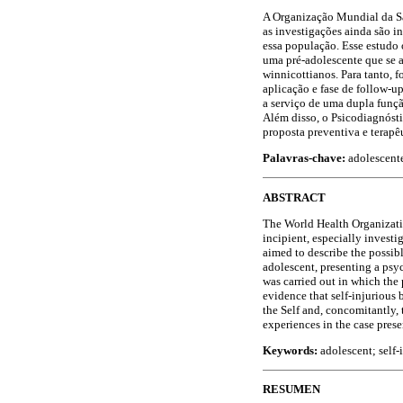
A Organização Mundial da Sa
as investigações ainda são i
essa população. Esse estudo
uma pré-adolescente que se 
winnicottianos. Para tanto, 
aplicação e fase de follow-u
a serviço de uma dupla funçã
Além disso, o Psicodiagnósti
proposta preventiva e terapê
Palavras-chave:
adolescent
ABSTRACT
The World Health Organization
incipient, especially invest
aimed to describe the possib
adolescent, presenting a psy
was carried out in which the 
evidence that self-injurious 
the Self and, concomitantly,
experiences in the case prese
Keywords:
adolescent; self-
RESUMEN