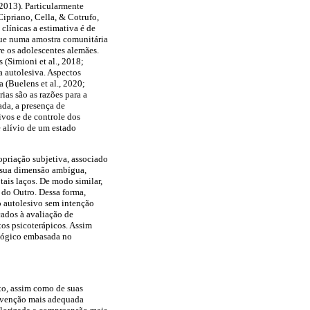
2013). Particularmente
Cipriano, Cella, & Cotrufo,
clínicas a estimativa é de
que numa amostra comunitária
e os adolescentes alemães.
 (Simioni et al., 2018;
a autolesiva. Aspectos
a (Buelens et al., 2020;
ias são as razões para a
da, a presença de
vos e de controle dos
 alívio de um estado
priação subjetiva, associado
m sua dimensão ambígua,
tais laços. De modo similar,
 do Outro. Dessa forma,
o autolesivo sem intenção
cados à avaliação de
tos psicoterápicos. Assim
ológico embasada no
to, assim como de suas
ervenção mais adequada