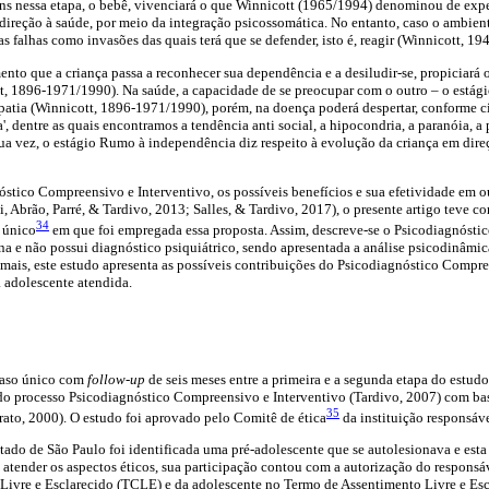
ns nessa etapa, o bebê, vivenciará o que Winnicott (1965/1994) denominou de expe
ireção à saúde, por meio da integração psicossomática. No entanto, caso o ambient
as falhas como invasões das quais terá que se defender, isto é, reagir (Winnicott, 19
nto que a criança passa a reconhecer sua dependência e a desiludir-se, propiciará o
, 1896-1971/1990). Na saúde, a capacidade de se preocupar com o outro – o estág
patia (Winnicott, 1896-1971/1990), porém, na doença poderá despertar, conforme cit
', dentre as quais encontramos a tendência anti social, a hipocondria, a paranóia, 
sua vez, o estágio Rumo à independência diz respeito à evolução da criança em dir
stico Compreensivo e Interventivo, os possíveis benefícios e sua efetividade em o
, Abrão, Parré, & Tardivo, 2013; Salles, & Tardivo, 2017), o presente artigo teve c
34
 único
em que foi empregada essa proposta. Assim, descreve-se o Psicodiagnósti
na e não possui diagnóstico psiquiátrico, sendo apresentada a análise psicodinâmic
ais, este estudo apresenta as possíveis contribuições do Psicodiagnóstico Compre
 adolescente atendida.
caso único com
follow-up
de seis meses entre a primeira e a segunda etapa do estudo 
r do processo Psicodiagnóstico Compreensivo e Interventivo (Tardivo, 2007) com ba
35
urato, 2000). O estudo foi aprovado pelo Comitê de ética
da instituição responsáve
ado de São Paulo foi identificada uma pré-adolescente que se autolesionava e esta
de atender os aspectos éticos, sua participação contou com a autorização do respons
ivre e Esclarecido (TCLE) e da adolescente no Termo de Assentimento Livre e Esc