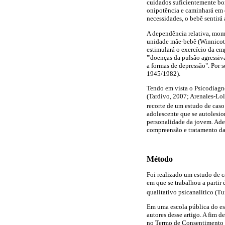
cuidados suficientemente bo
onipotência e caminhará em d
necessidades, o bebê sentirá 
A dependência relativa, mome
unidade mãe-bebê (Winnicott
estimulará o exercício da em
"'doenças da pulsão agressiva
a formas de depressão". Por 
1945/1982).
Tendo em vista o Psicodiagnó
(Tardivo, 2007; Arenales-Loli
recorte de um estudo de caso
adolescente que se autolesio
personalidade da jovem. Adem
compreensão e tratamento da
Método
Foi realizado um estudo de 
em que se trabalhou a parti
qualitativo psicanalítico (T
Em uma escola pública do est
autores desse artigo. A fim 
no Termo de Consentimento L