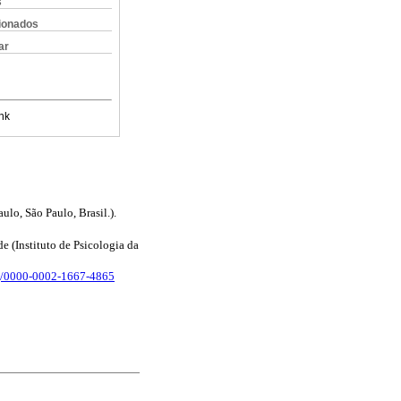
s
cionados
ar
nk
lo, São Paulo, Brasil.).
 (Instituto de Psicologia da
rg/0000-0002-1667-4865