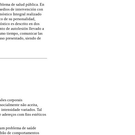
oblema de salud pública. En
 medios de intervención con
nóstico Integral realizado
o de su personalidad,
óstico es descrito en dos
nto de autolesión llevado a
mismo tiempo, comunicar las
aso presentado, siendo de
sões corporais
 socialmente não aceita,
e intensidade variados. Tal
de adereços com fins estéticos
 um problema de saúde
adrão de comportamentos