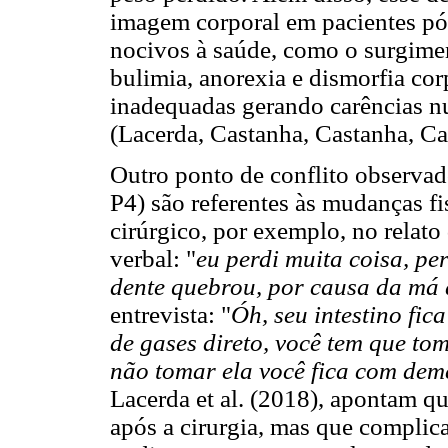
imagem corporal em pacientes pó
nocivos à saúde, como o surgimen
bulimia, anorexia e dismorfia cor
inadequadas gerando carências nu
(Lacerda, Castanha, Castanha, Ca
Outro ponto de conflito observado
P4) são referentes às mudanças f
cirúrgico, por exemplo, no relat
verbal: "
eu perdi muita coisa, pe
dente quebrou, por causa da má
entrevista: "
Óh, seu intestino fic
de gases direto, você tem que t
não tomar ela você fica com dem
Lacerda et al. (2018), apontam q
após a cirurgia, mas que complic