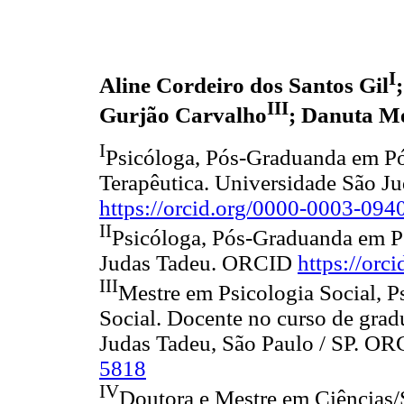
I
Aline Cordeiro dos Santos Gil
III
Gurjão Carvalho
; Danuta M
I
Psicóloga, Pós-Graduanda em Pó
Terapêutica. Universidade São 
https://orcid.org/0000-0003-094
II
Psicóloga, Pós-Graduanda em Ps
Judas Tadeu. ORCID
https://or
III
Mestre em Psicologia Social, P
Social. Docente no curso de gra
Judas Tadeu, São Paulo / SP. O
5818
IV
Doutora e Mestre em Ciências/S