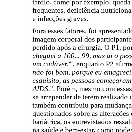
tardio, como por exemplo, queda 
frequentes, deficiência nutriciona
e infecções graves.
Fora esses fatores, foi apresenta
imagem corporal dos participante
perdido após a cirurgia. O P1, po
cheguei a 100... 99, mas aí o pes
um cadáver.'
", enquanto P2 afirm
não foi bom, porque eu emagreci
esquisito, as pessoas começaram
AIDS.
". Porém, mesmo com essas 
se arrepender de terem realizado 
também contribuiu para mudanças
questionados sobre as alterações 
bariátrica, os entrevistados ress
na saúde e bem-estar, como podem