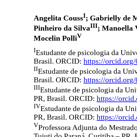
I
Angelita Couss
; Gabrielly de
III
Pinheiro da Silva
; Manoella 
V
Mocelin Polli
I
Estudante de psicologia da Unive
Brasil. ORCID:
https://orcid.or
II
Estudante de psicologia da Univ
Brasil. ORCID:
https://orcid.o
III
Estudante de psicologia da Uni
PR, Brasil. ORCID:
https://orci
IV
Estudante de psicologia da Uni
PR, Brasil. ORCID:
https://orci
V
Professora Adjunta do Mestrado
Tuiuti do Paraná. Curitiba – PR,