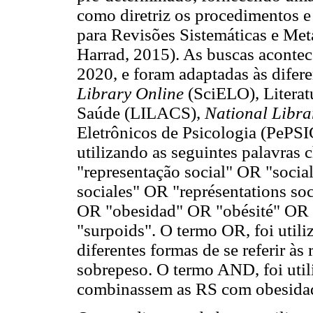
como diretriz os procedimentos e
para Revisões Sistemáticas e Me
Harrad, 2015). As buscas acontec
2020, e foram adaptadas às difer
Library Online
(SciELO), Litera
Saúde (LILACS),
National Libra
Eletrônicos de Psicologia (PeP
utilizando as seguintes palavras 
"representação social" OR "socia
sociales" OR "représentations s
OR "obesidad" OR "obésité" OR
"surpoids". O termo OR, foi util
diferentes formas de se referir às
sobrepeso. O termo AND, foi util
combinassem as RS com obesidad