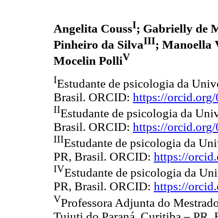
I
Angelita Couss
; Gabrielly de
III
Pinheiro da Silva
; Manoella 
V
Mocelin Polli
I
Estudante de psicologia da Unive
Brasil. ORCID:
https://orcid.or
II
Estudante de psicologia da Univ
Brasil. ORCID:
https://orcid.o
III
Estudante de psicologia da Uni
PR, Brasil. ORCID:
https://orci
IV
Estudante de psicologia da Uni
PR, Brasil. ORCID:
https://orci
V
Professora Adjunta do Mestrado
Tuiuti do Paraná. Curitiba – PR,