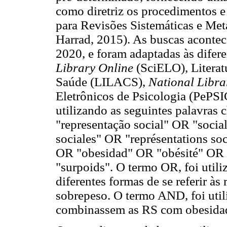
como diretriz os procedimentos e
para Revisões Sistemáticas e Me
Harrad, 2015). As buscas acontec
2020, e foram adaptadas às difer
Library Online
(SciELO), Litera
Saúde (LILACS),
National Libra
Eletrônicos de Psicologia (PeP
utilizando as seguintes palavras 
"representação social" OR "socia
sociales" OR "représentations s
OR "obesidad" OR "obésité" OR
"surpoids". O termo OR, foi util
diferentes formas de se referir às
sobrepeso. O termo AND, foi util
combinassem as RS com obesidad