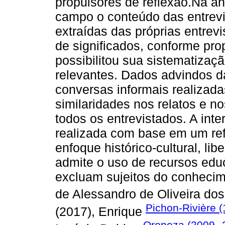
propulsores de reflexão.Na an
campo o conteúdo das entrevis
extraídas das próprias entrev
de significados, conforme pro
possibilitou sua sistematizaç
relevantes. Dados advindos d
conversas informais realizada
similaridades nos relatos e n
todos os entrevistados. A int
realizada com base em um refe
enfoque histórico-cultural, lib
admite o uso de recursos edu
excluam sujeitos do conhecim
de Alessandro de Oliveira dos
Pichon-Rivière 
(2017), Enrique
Oropeza (2009