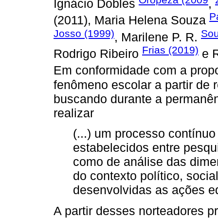
Ignácio Dobles
,
P
(2011), Maria Helena Souza
Josso (1999)
Sou
, Marilene P. R.
Frias (2019)
Rodrigo Ribeiro
e R
Em conformidade com a prop
fenômeno escolar a partir de re
buscando durante a permanê
realizar
(...) um processo contínuo
estabelecidos entre pesqui
como de análise das dimen
do contexto político, socia
desenvolvidas as ações ed
A partir desses norteadores p