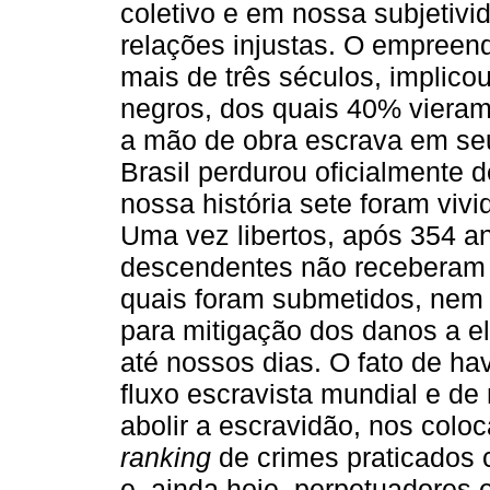
coletivo e em nossa subjetivi
relações injustas. O empreen
mais de três séculos, implico
negros, dos quais 40% vieram 
a mão de obra escrava em se
Brasil perdurou oficialmente 
nossa história sete foram viv
Uma vez libertos, após 354 a
descendentes não receberam 
quais foram submetidos, nem f
para mitigação dos danos a el
até nossos dias. O fato de h
fluxo escravista mundial e de
abolir a escravidão, nos colo
ranking
de crimes praticados c
e, ainda hoje, perpetuadores 