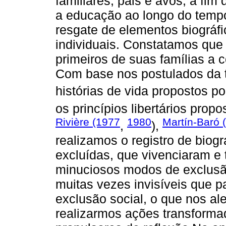
familiares, pais e avôs, a fim
a educação ao longo do tempo
resgate de elementos biográf
individuais. Constatamos que
primeiros de suas famílias a 
Com base nos postulados da t
histórias de vida propostos p
os princípios libertários prop
Rivière (1977
1980
Martín-Baró 
,
),
realizamos o registro de biog
excluídas, que vivenciaram e
minuciosos modos de exclusã
muitas vezes invisíveis que 
exclusão social, o que nos al
realizarmos ações transforma