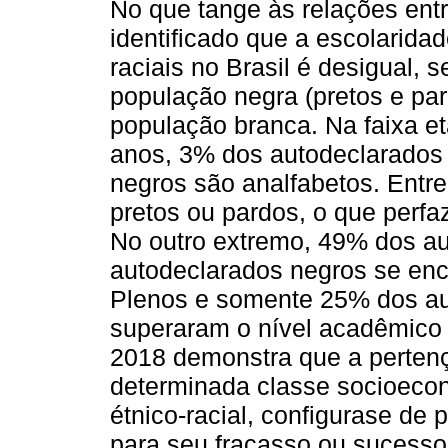
No que tange às relações entr
identificado que a escolarida
raciais no Brasil é desigual, 
população negra (pretos e pa
população branca. Na faixa e
anos, 3% dos autodeclarados
negros são analfabetos. Entr
pretos ou pardos, o que perfa
No outro extremo, 49% dos a
autodeclarados negros se enc
Plenos e somente 25% dos au
superaram o nível acadêmico
2018 demonstra que a perten
determinada classe socioeco
étnico-racial, configurase de
para seu fracasso ou sucesso 