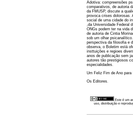
Adotiva: compreensões psi
comparativos, de autoria 
da FMUSP, discute a quali
provoca crises dolorosas. 
social de uma cidade do i
,da Universidade Federal d
ONGs podem ter na vida de 
de autoria de Cintia Morin
sob um olhar psicanalítico
perspectiva da filosofia e
observa, o Boletim está 
insttuições e regioes div
anos de publicação sem j
autores tão prestigiosos 
especialidades.
Um Feliz Fim de Ano para 
Os Editores.
Este é um ar
uso, distribuição e reprod