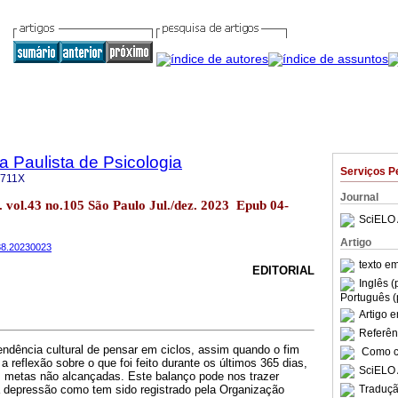
a Paulista de Psicologia
Serviços P
-711X
Journal
l. vol.43 no.105 São Paulo Jul./dez. 2023 Epub 04-
SciELO 
Artigo
038.20230023
texto e
EDITORIAL
Inglês (
Português (
Artigo 
Referên
ndência cultural de pensar em ciclos, assim quando o fim
Como ci
 reflexão sobre o que foi feito durante os últimos 365 dias,
SciELO 
 metas não alcançadas. Este balanço pode nos trazer
a depressão como tem sido registrado pela Organização
Traduçã