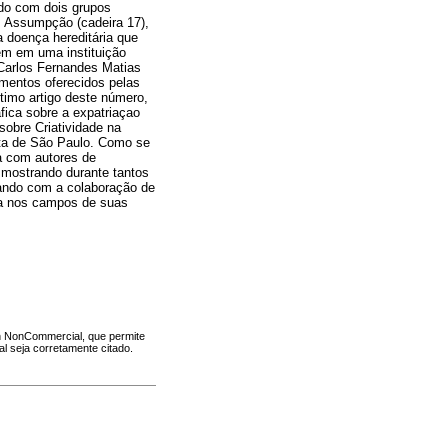
udo com dois grupos
. Assumpção (cadeira 17),
 doença hereditária que
gem em uma instituição
 Carlos Fernandes Matias
imentos oferecidos pelas
timo artigo deste número,
fica sobre a expatriaçao
sobre Criatividade na
ista de São Paulo. Como se
a com autores de
 mostrando durante tantos
ando com a colaboração de
ia nos campos de suas
n NonCommercial, que permite
l seja corretamente citado.