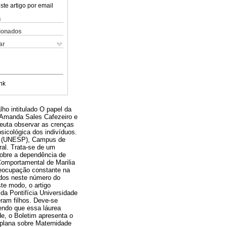
ste artigo por email
s
cionados
ar
nk
lho intitulado O papel da
de Amanda Sales Cafezeiro e
peuta observar as crenças
psicológica dos indivíduos.
sta (UNESP), Campus de
ral. Trata-se de um
sobre a dependência de
 Comportamental de Marilia
reocupação constante na
ados neste número do
te modo, o artigo
da Pontifícia Universidade
eram filhos. Deve-se
ndo que essa láurea
de, o Boletim apresenta o
xplana sobre Maternidade