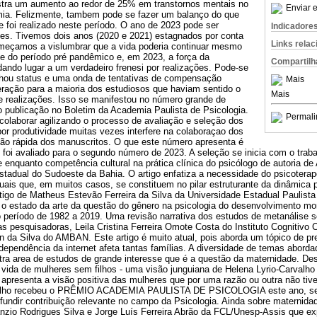
tra um aumento ao redor de 25% em transtornos mentais no
Enviar e
mia. Felizmente, tambem pode se fazer um balanço do que
e foi realizado neste período. O ano de 2023 pode ser
Indicadore
ções. Tivemos dois anos (2020 e 2021) estagnados por conta
Links rela
eçamos a vislumbrar que a vida poderia continuar mesmo
e do período pré pandêmico e, em 2023, a força da
Compartilh
dando lugar a um verdadeiro frenesi por realizações. Pode-se
nhou status e uma onda de tentativas de compensação
Mais
eração para a maioria dos estudiosos que haviam sentido o
Mais
e realizações. Isso se manifestou no número grande de
o publicação no Boletim da Academia Paulista de Psicologia.
Permali
colaborar agilizando o processo de avaliação e seleção dos
or produtividade muitas vezes interfere na colaboraçao dos
ção rápida dos manuscritos. O que este número apresenta é
e foi avaliado para o segundo número de 2023. A seleção se inicia com o traba
ade enquanto competência cultural na prática clínica do psicólogo de autoria 
stadual do Sudoeste da Bahia. O artigo enfatiza a necessidade do psicotera
ituais que, em muitos casos, se constituem no pilar estruturante da dinâmica 
artigo de Matheus Estevão Ferreira da Silva da Universidade Estadual Pauli
e o estado da arte da questão do gênero na psicologia do desenvolvimento mo
 o período de 1982 a 2019. Uma revisão narrativa dos estudos de metanálise 
uas pesquisadoras, Leila Cristina Ferreira Omote Costa do Instituto Cognitivo
an da Silva do AMBAN. Este artigo é muito atual, pois aborda um tópico de p
dependência da internet afeta tantas famílias. A diversidade de temas abord
tra area de estudos de grande interesse que é a questão da maternidade. Des
vida de mulheres sem filhos - uma visão junguiana de Helena Lyrio-Carvalho 
apresenta a visão positiva das mulheres que por uma razão ou outra não tiv
abalho recebeu o PRÊMIO ACADEMIA PAULISTA DE PSICOLOGIA este ano, se
difundir contribuição relevante no campo da Psicologia. Ainda sobre maternida
tanzio Rodrigues Silva e Jorge Luís Ferreira Abrão da FCL/Unesp-Assis que e