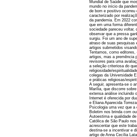
Mundial de Saúde que mos
mundo no início da pande
de bom e positivo ocorreu 
caracterizado por realiza
da pandemia. Em 2022 com
que em uma forma diferent
sociedade pareceu voltar, 
observar que a pressa ga
surgiu. Foi um ano de sup
atraso de suas pesquisas 
artigos submetidos visand
Tentamos, como editores, 
artigos, mas a premência p
revisores para uma avalia
a seleção criteriosa do qu
religiosidade/espiritualid
colegas da Universidade E
e práticas religiosas/espir
A seguir, apresenta-se o 
Marília, que discorre sobr
extensa análise incluindo
Internet é oferecida por d
e Eliana Aparecida Torrez
Psicologia uma vez que a 
Boletim nos brinda com ou
Autoestima e qualidade de 
Católica de São Paulo nos 
acrescentar que este tr
destina-se a incentivar e 
artigo de Anna Cecília La