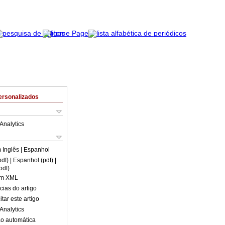
ersonalizados
Analytics
m
Inglês
| Espanhol
pdf)
| Espanhol (pdf)
|
pdf)
em XML
cias do artigo
tar este artigo
Analytics
o automática