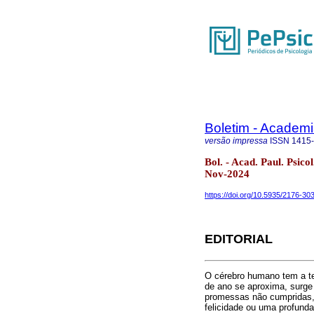
Boletim - Academi
versão impressa
ISSN
1415
Bol. - Acad. Paul. Psico
Nov-2024
https://doi.org/10.5935/2176-3
EDITORIAL
O cérebro humano tem a te
de ano se aproxima, surge a
promessas não cumpridas,
felicidade ou uma profund