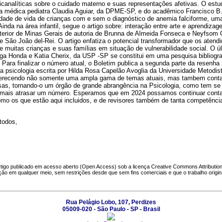
canalíticas sobre o cuidado materno e suas representações afetivas. O est
da médica pediatra Claudia Aguiar, da DPME-SP, e do acadêmico Francisco B
dade de vida de crianças com e sem o diagnóstico de anemia falciforme, uma
Ainda na área infantil, segue o artigo sobre: interação entre arte e aprendiza
nterior de Minas Gerais de autoria de Brunna de Almeida Fonseca e Neyfsom
e São João del-Rei. O artigo enfatiza o potencial transformador que os atend
muitas crianças e suas famílias em situação de vulnerabilidade social. O úl
aga Honda e Katia Cherix, da USP -SP se constitui em uma pesquisa bibliogra
. Para finalizar o número atual, o Boletim publica a segunda parte da resenha 
 da psicologia escrita por Hilda Rosa Capelão Avoglia da Universidade Metod
oferecendo não somente uma ampla gama de temas atuais, mas tambem cont
ersas, tornando-o um órgão de grande abrangência na Psicologia, como tem se
amais atrasar um número. Esperamos que em 2024 possamos continuar cont
como os que estão aqui incluidos, e de revisores também de tanta competênc
todos,
tigo publicado em acesso aberto (Open Access) sob a licença Creative Commons Attributio
ução em qualquer meio, sem restrições desde que sem fins comerciais e que o trabalho origina
Rua Pelágio Lobo, 107, Perdizes
05009-020 - São Paulo - SP - Brasil