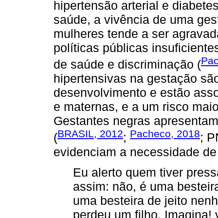
hipertensão arterial e diabet
saúde, a vivência de uma gest
mulheres tende a ser agravada
políticas públicas insuficient
Pac
de saúde e discriminação (
hipertensivas na gestação sã
desenvolvimento e estão asso
e maternas, e a um risco maior
Gestantes negras apresentam
BRASIL, 2012
Pacheco, 2018
(
;
; P
evidenciam a necessidade de 
Eu alerto quem tiver pres
assim: não, é uma besteir
uma besteira de jeito nen
perdeu um filho. Imagina! 