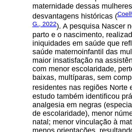
maternidade dessas mulheres
Coel
desvantagens históricas (
G., 2022
). A pesquisa Nascer no
parto e o nascimento, realiza
iniquidades em saúde que ref
saúde maternoinfantil das mu
maior insatisfação na assistê
com menor escolaridade, per
baixas, multíparas, sem comp
residentes nas regiões Norte 
estudo também identificou pr
analgesia em negras (especi
de escolaridade), menor núme
natal; menor vinculação à mat
menos orientações, resultan