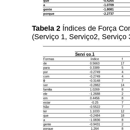
que
-0.4265
a
-1.0709
gente
-1.8081
porque
-2.2737
Tabela 2
Índices de Força Com
(Serviço 1, Serviço2, Serviço 
Servi
ço 1
Formas
índice
f
de
0.5663
17
para
0.3389
5
por
-0.2749
4
com
-0.2749
4
0
-0.3148
7
ser
-0.2882
14
familia
1.0269
8
ele
-1.2688
2
em
0.4456
8
estar
-0.25
7
Não
-0.5522
7
ter
1.1033
12
que
-0.2484
18
a
-1.0836
8
gente
-0.9431
2
porque
1.264
8