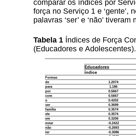
comparar os índices por Serviç
força no Serviço 1 e ‘gente’, 
palavras ‘ser’ e ‘não’ tiveram 
Tabela 1
Índices de Força Com
(Educadores e Adolescentes)
Educadores
índice
Formas
de
1.2074
para
1.186
por
0.5667
com
0.5667
o
0.4202
ser
0.3699
família
0.3574
ele
0.3574
em
0.3206
estar
-0.2422
não
-0.2693
ter
-0.3086