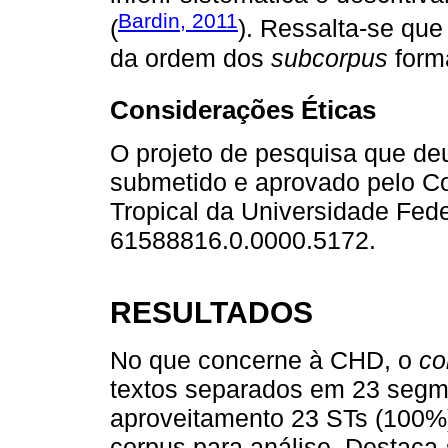
Bardin, 2011
(
). Ressalta-se que
da ordem dos
subcorpus
forma
Considerações Éticas
O projeto de pesquisa que deu
submetido e aprovado pelo Co
Tropical da Universidade Fed
61588816.0.0000.5172.
RESULTADOS
No que concerne à CHD, o
co
textos separados em 23 segme
aproveitamento 23 STs (100%)
corpus para análise. Destaca