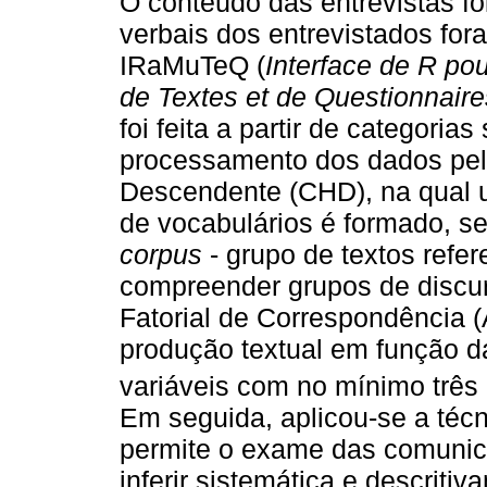
O conteúdo das entrevistas foi
verbais dos entrevistados fo
IRaMuTeQ (
Interface de R po
de Textes et de Questionnaire
foi feita a partir de categori
processamento dos dados pela
Descendente (CHD), na qual 
de vocabulários é formado, se
corpus
- grupo de textos refe
compreender grupos de discur
Fatorial de Correspondência (
produção textual em função da
variáveis com no mínimo três
Em seguida, aplicou-se a técn
permite o exame das comunica
inferir sistemática e descrit