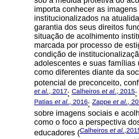
sob a medida protetiva do aco
importa conhecer as imagens 
institucionalizados na atuali
garantia dos seus direitos fu
situação de acolhimento insti
marcada por processo de esti
condição de institucionalizaçã
adolescentes e suas famílias 
como diferentes diante da so
potencial de preconceito, conf
et al.
, 2017
Calheiros
et al.
, 2015
;
Patias
et al.
, 2016
Zappe
et al.
, 2
;
sobre imagens sociais e acolh
como o foco a perspectiva dos 
Calheiros
et al.
,201
educadores (