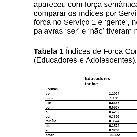
apareceu com força semântica
comparar os índices por Serviç
força no Serviço 1 e ‘gente’, 
palavras ‘ser’ e ‘não’ tiveram 
Tabela 1
Índices de Força Com
(Educadores e Adolescentes)
Educadores
índice
Formas
de
1.2074
para
1.186
por
0.5667
com
0.5667
o
0.4202
ser
0.3699
família
0.3574
ele
0.3574
em
0.3206
estar
-0.2422