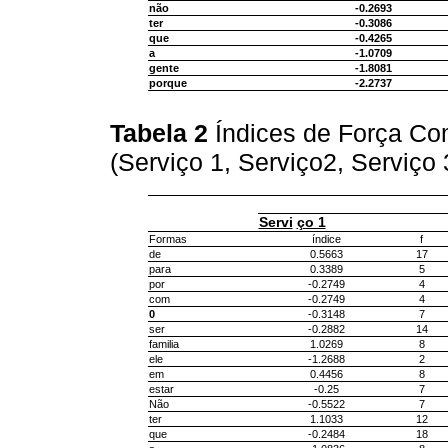
não
-0.2693
ter
-0.3086
que
-0.4265
a
-1.0709
gente
-1.8081
porque
-2.2737
Tabela 2
Índices de Força Com
(Serviço 1, Serviço2, Serviço 
Servi
ço 1
Formas
índice
f
de
0.5663
17
para
0.3389
5
por
-0.2749
4
com
-0.2749
4
0
-0.3148
7
ser
-0.2882
14
familia
1.0269
8
ele
-1.2688
2
em
0.4456
8
estar
-0.25
7
Não
-0.5522
7
ter
1.1033
12
que
-0.2484
18