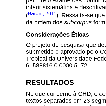
permite o exame das comunica
inferir sistemática e descrit
Bardin, 2011
(
). Ressalta-se que
da ordem dos
subcorpus
forma
Considerações Éticas
O projeto de pesquisa que deu
submetido e aprovado pelo Co
Tropical da Universidade Fed
61588816.0.0000.5172.
RESULTADOS
No que concerne à CHD, o
co
textos separados em 23 segme