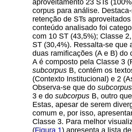
aproveitamento 23 STs (100%)
corpus para análise. Destaca
retenção de STs aproveitados
conteúdo analisado foi catego
com 10 ST (43,5%); Classe 2,
ST (30,4%). Ressalta-se que a
duas ramificações (A e B) do 
A é composto pela Classe 3 (
subcorpus
B, contém os texto
(Contexto Institucional) e 2 (
Observa-se que do
subcorpus
3 e do
subcorpus
B, outro que
Estas, apesar de serem diver
comum e, por isso, apresent
Classe 3. Para melhor visual
(
Figura 1
) apresenta a lista 