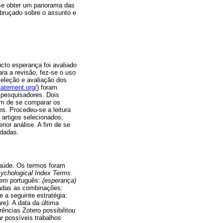
-se obter um panorama das
bruçado sobre o assunto e
ucto esperança foi avaliado
a a revisão, fez-se o uso
seleção e avaliação dos
tatement.org/
) foram
 pesquisadores. Dois
fim de se comparar os
s. Procedeu-se a leitura
 artigos selecionados,
rior análise. A fim de se
rdadas.
aúde. Os termos foram
ychological Index Terms
.
 em português:
(esperança)
das as combinações:
 a seguinte estratégia:
re).
A data da última
ências Zotero possibilitou
r possíveis trabalhos