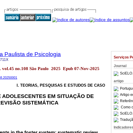
a Paulista de Psicologia
Serviços P
-711X
Journal
col. vol.45 no.108 São Paulo 2025 Epub 07-Nov-2025
SciELO 
038.20250001
artigo
I. TEORIAS, PESQUISAS E ESTUDOS DE CASO
Portugu
Artigo 
E ADOLESCENTES EM SITUAÇÃO DE
Referên
EVISÃO SISTEMÁTICA
Como ci
SciELO 
Traduçã
Indicadore
nts in the foster system: systematic review