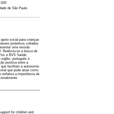
5-020
idade de São Paulo
 apoio social para crianças
atores protetivos voltados
resentar uma revisão
l. Realizou-se a busca de
Psic e BVS Saúde,
 inglês, português e
ão positiva entre a
 que facilitam a autonomia
torial que pode atuar como
o enfatiza a importância de
cionalmente.
upport for children and