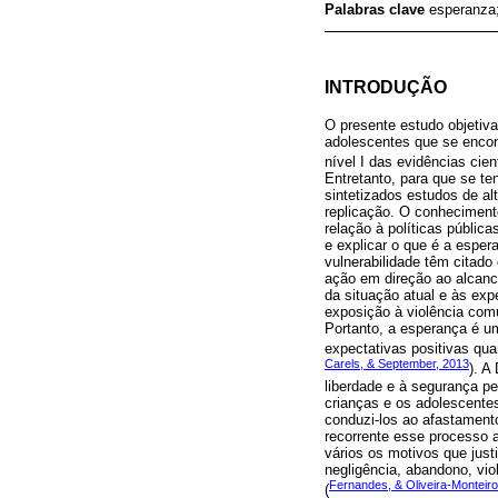
Palabras clave
esperanza;
INTRODUÇÃO
O presente estudo objetiva
adolescentes que se encont
nível I das evidências cie
Entretanto, para que se t
sintetizados estudos de al
replicação. O conheciment
relação à políticas públic
e explicar o que é a espe
vulnerabilidade têm citado
ação em direção ao alcanc
da situação atual e às exp
exposição à violência comu
Portanto, a esperança é u
expectativas positivas quan
Carels, & September, 2013
). A
liberdade e à segurança pe
crianças e os adolescente
conduzi-los ao afastamento
recorrente esse processo a
vários os motivos que just
negligência, abandono, vio
Fernandes, & Oliveira-Monteiro
(