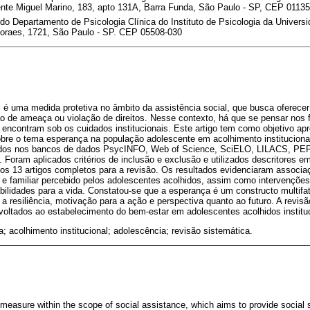
te Miguel Marino, 183, apto 131A, Barra Funda, São Paulo - SP, CEP 0113
do Departamento de Psicologia Clínica do Instituto de Psicologia da Univers
Moraes, 1721, São Paulo - SP. CEP 05508-030
l é uma medida protetiva no âmbito da assistência social, que busca oferecer
 de ameaça ou violação de direitos. Nesse contexto, há que se pensar nos f
 encontram sob os cuidados institucionais. Este artigo tem como objetivo ap
sobre o tema esperança na população adolescente em acolhimento instituciona
xados nos bancos de dados PsycINFO, Web of Science, SciELO, LILACS, PE
 Foram aplicados critérios de inclusão e exclusão e utilizados descritores em
s 13 artigos completos para a revisão. Os resultados evidenciaram associaç
 e familiar percebido pelos adolescentes acolhidos, assim como intervenções
ilidades para a vida. Constatou-se que a esperança é um constructo multifa
 a resiliência, motivação para a ação e perspectiva quanto ao futuro. A revisã
voltados ao estabelecimento do bem-estar em adolescentes acolhidos institu
; acolhimento institucional; adolescência; revisão sistemática.
 measure within the scope of social assistance, which aims to provide social s