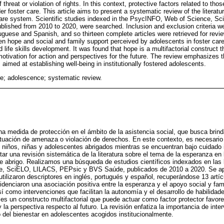
 threat or violation of rights. In this context, protective factors related to tho
r foster care. This article aims to present a systematic review of the literatur
 care system. Scientific studies indexed in the PsycINFO, Web of Science, 
ished from 2010 to 2020, were searched. Inclusion and exclusion criteria we
uguese and Spanish, and so thirteen complete articles were retrieved for revi
en hope and social and family support perceived by adolescents in foster care,
d life skills development. It was found that hope is a multifactorial construct t
 motivation for action and perspectives for the future. The review emphasizes 
aimed at establishing well-being in institutionally fostered adolescents.
re; adolescence; systematic review.
una medida de protección en el ámbito de la asistencia social, que busca brind
tuación de amenaza o violación de derechos. En este contexto, es necesario 
s niños, niñas y adolescentes abrigados mientras se encuentran bajo cuidado in
ar una revisión sistemática de la literatura sobre el tema de la esperanza en l
de abrigo. Realizamos una búsqueda de estudios científicos indexados en las
, SciELO, LILACS, PEPsic y BVS Saúde, publicados de 2010 a 2020. Se apli
 utilizaron descriptores en inglés, portugués y español, recuperándose 13 artí
idenciaron una asociación positiva entre la esperanza y el apoyo social y fami
í como intervenciones que facilitan la autonomía y el desarrollo de habilidade
s un constructo multifactorial que puede actuar como factor protector favoreci
 la perspectiva respecto al futuro. La revisión enfatiza la importancia de in
to del bienestar en adolescentes acogidos institucionalmente.