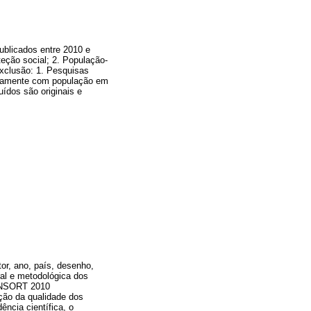
ublicados entre 2010 e
teção social; 2. População-
exclusão: 1. Pesquisas
sivamente com população em
uídos são originais e
tor, ano, país, desenho,
ral e metodológica dos
SORT 2010
ação da qualidade dos
ncia científica, o