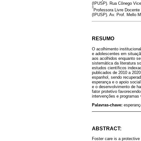
(IPUSP). Rua Cônego Vicen
3
Professora Livre Docente 
(IPUSP). Av. Prof. Mello 
RESUMO
O acolhimento instituciona
e adolescentes em situação
aos acolhidos enquanto se
sistemática da literatura 
estudos científicos inde
publicados de 2010 a 2020.
espanhol, sendo recuperado
esperança e o apoio social
e o desenvolvimento de hab
fator protetivo favorecendo
intervenções e programas 
Palavras-chave:
esperança
ABSTRACT:
Foster care is a protective