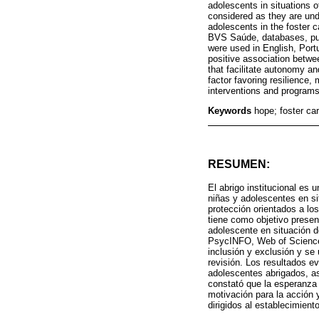
adolescents in situations of
considered as they are unde
adolescents in the foster
BVS Saúde, databases, publ
were used in English, Port
positive association betwe
that facilitate autonomy an
factor favoring resilience,
interventions and programs 
Keywords
hope; foster ca
RESUMEN:
El abrigo institucional es 
niñas y adolescentes en si
protección orientados a lo
tiene como objetivo present
adolescente en situación 
PsycINFO, Web of Science
inclusión y exclusión y se
revisión. Los resultados ev
adolescentes abrigados, as
constató que la esperanza e
motivación para la acción y
dirigidos al establecimien