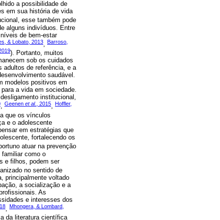
lhido a possibilidade de
es em sua história de vida
itucional, esse também pode
e alguns indivíduos. Entre
 níveis de bem-estar
es, & Lobato, 2013
Barroso,
,
 2019
). Portanto, muitos
rmanecem sob os cuidados
 adultos de referência, e a
 desenvolvimento saudável.
em modelos positivos em
s para a vida em sociedade.
esligamento institucional,
0
Geenen
et al.
, 2015
Hoffler,
,
,
ma que os vínculos
ça e o adolescente
pensar em estratégias que
olescente, fortalecendo os
portuno atuar na prevenção
 familiar como o
s e filhos, podem ser
ganizado no sentido de
a, principalmente voltado
ação, a socialização e a
rofissionais. As
ssidades e interesses dos
018
Mhongera, & Lombard,
,
da literatura científica