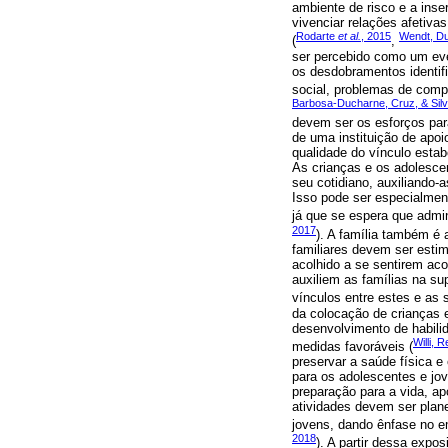
ambiente de risco e a inse
vivenciar relações afetiva
Rodarte
et al.
, 2015
Wendt, Dul
(
,
ser percebido como um eve
os desdobramentos identifi
social, problemas de compo
Barbosa-Ducharne, Cruz, & Silv
devem ser os esforços par
de uma instituição de apoi
qualidade do vínculo estab
As crianças e os adolesce
seu cotidiano, auxiliando-
Isso pode ser especialmen
já que se espera que admi
2017
). A família também é 
familiares devem ser esti
acolhido a se sentirem ac
auxiliem as famílias na s
vínculos entre estes e as 
da colocação de crianças e
desenvolvimento de habilid
Willi,
medidas favoráveis (
preservar a saúde física e
para os adolescentes e jo
preparação para a vida, ap
atividades devem ser plan
jovens, dando ênfase no 
2018
). A partir dessa expo