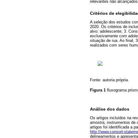
relevantes não alcançado
Critérios de elegibilid
A seleção dos estudos con
2020. Os critérios de incl
alvo: adolescente; 3. Cons
exclusivamente com adoles
situação de rua. Ao final, 
realizados com seres hum
Fonte: autoria própria.
Figura 1
fluxograma prism
Análise dos dados
Os artigos incluídos na rev
amostra, instrumentos de c
artigos foi identificada a pa
http://www.consort-stateme
delineamentos e apresentaç