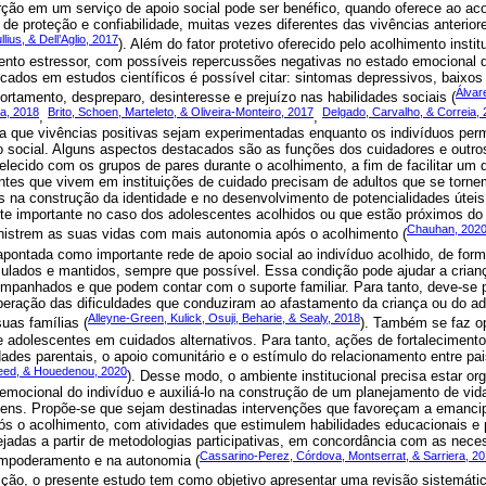
rção em um serviço de apoio social pode ser benéfico, quando oferece ao aco
s de proteção e confiabilidade, muitas vezes diferentes das vivências anterior
lius, & Dell’Aglio, 2017
). Além do fator protetivo oferecido pelo acolhimento inst
nto estressor, com possíveis repercussões negativas no estado emocional d
cados em estudos científicos é possível citar: sintomas depressivos, baixos
Álvar
rtamento, despreparo, desinteresse e prejuízo nas habilidades sociais (
a, 2018
Brito, Schoen, Marteleto, & Oliveira-Monteiro, 2017
Delgado, Carvalho, & Correia,
,
,
a que vivências positivas sejam experimentadas enquanto os indivíduos pe
o social. Alguns aspectos destacados são as funções dos cuidadores e outros
elecido com os grupos de pares durante o acolhimento, a fim de facilitar um
ntes que vivem em instituições de cuidado precisam de adultos que se torn
as na construção da identidade e no desenvolvimento de potencialidades útei
te importante no caso dos adolescentes acolhidos ou que estão próximos do d
Chauhan, 202
nistrem as suas vidas com mais autonomia após o acolhimento (
apontada como importante rede de apoio social ao indivíduo acolhido, de for
mulados e mantidos, sempre que possível. Essa condição pode ajudar a crian
ompanhados e que podem contar com o suporte familiar. Para tanto, deve-se 
uperação das dificuldades que conduziram ao afastamento da criança ou do ad
Alleyne-Green, Kulick, Osuji, Beharie, & Sealy, 2018
suas famílias (
). Também se faz o
 adolescentes em cuidados alternativos. Para tanto, ações de fortalecimento
ades parentais, o apoio comunitário e o estímulo do relacionamento entre pai
 Reed, & Houedenou, 2020
). Desse modo, o ambiente institucional precisa estar or
 emocional do indivíduo e auxiliá-lo na construção de um planejamento de vid
vens. Propõe-se que sejam destinadas intervenções que favoreçam a emancip
ós o acolhimento, com atividades que estimulem habilidades educacionais e p
ejadas a partir de metodologias participativas, em concordância com as nece
Cassarino-Perez, Córdova, Montserrat, & Sarriera, 2
empoderamento e na autonomia (
sição, o presente estudo tem como objetivo apresentar uma revisão sistemática 