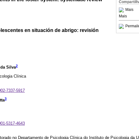
Compartilh
Mais
Mais
Permali
escentes en situación de abrigo: revisión
2
da Silva
ologia Clínica
0002-7337-5917
3
tta
0001-5317-4643
orado no Departamento de Psicologia Clínica do Instituto de Psicologia da 