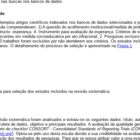
s nas buscas nos bancos de dados.
ade
templou artigos científicos indexados nos bancos de dados selecionados e p
usão compreenderam: 1) A questão do acolhimento institucional/medida de pro
tructo: esperança. 4. Instrumento para avaliação da esperança. Critérios de 
centes em medida socioeducativa por ato infracional. 2. Pesquisas exclu
30 trabalhos foram excluídos por não atenderem aos critérios. Os estudos incl
anos. O detalhamento do processo de seleção é apresentado na
Figura 1
.
a para seleção dos estudos incluídos na revisão sistemática.
isão sistemática foram analisados e extraiu-se os seguintes dados: título, au
oleta de dados, objetivo e principais resultados. A avaliação da qualidade ge
rtir do
checklist CONSORT - Consolidated Standards of Reporting Trials
(CON
nt.org/
). Optou-se pelo uso desta escala devido a sua credibilidade na avali
ão dos resultados de pesquisas. Para que se possa atribuir valor a uma evidê