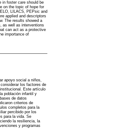
se in foster care should be
e on the topic of hope for
SciELO, LILACS, PEPsic and
re applied and descriptors
ew. The results showed a
 as well as interventions
hat can act as a protective
the importance of
ar apoyo social a niños,
considerar los factores de
stitucional. Este artículo
a población infantil y
 bases de datos
caron criterios de
culos completos para la
liar percibido por los
s para la vida. Se
endo la resiliencia, la
tervenciones y programas