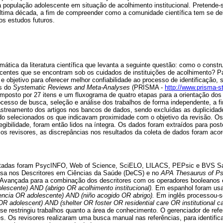
 população adolescente em situação de acolhimento institucional. Pretende
ltima década, a fim de compreender como a comunidade científica tem se de
os estudos futuros.
mática da literatura científica que levanta a seguinte questão: como o constr
entes que se encontram sob os cuidados de instituições de acolhimento? Par
 objetivo para oferecer melhor confiabilidade ao processo de identificação, 
es do
Systematic Reviews and Meta-Analyses
(PRISMA -
http://www.prisma-s
mposto por 27 itens e um fluxograma de quatro etapas para a orientação dos
ocesso de busca, seleção e análise dos trabalhos de forma independente, a 
astreamento dos artigos nos bancos de dados, sendo excluídas as duplicidade
do selecionados os que indicavam proximidade com o objetivo da revisão. Os
egibilidade, foram então lidos na íntegra. Os dados foram extraídos para poste
os revisores, as discrepâncias nos resultados da coleta de dados foram aco
ltadas foram PsycINFO, Web of Science, SciELO, LILACS, PEPsic e BVS S
quisa nos Descritores em Ciências da Saúde (DeCS) e no
APA Thesaurus of Ps
a Avançada para a combinação dos descritores com os operadores booleanos
escente) AND (abrigo OR acolhimento institucional).
Em espanhol foram usa
ncia OR adolescente) AND (niño acogido OR abrigo).
Em inglês processou-se
 adolescent) AND (shelter OR foster OR residential care OR institutional ca
se restringiu trabalhos quanto a área de conhecimento. O gerenciador de refer
s. Os revisores realizaram uma busca manual nas referências, para identifica