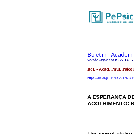
Boletim - Academi
versão impressa
ISSN
1415
Bol. - Acad. Paul. Psi
https://doi.org/10.5935/2176-3
A ESPERANÇA D
ACOLHIMENTO: R
The hope of adolesce