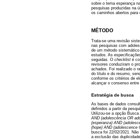
sobre o tema esperança na
pesquisas produzidas na ú
os caminhos abertos para 
MÉTODO
Trata-se uma revisão siste
nas pesquisas com adolesc
de um método sistemático e
estudos. As especificaçõ
seguidas. O
checklist
é co
revisores conduziram o pr
achados. Foi realizado o r
do título e do resumo, sen
conforme os critérios de el
alcançar o consenso entre 
Estratégia de busca
As bases de dados consu
definidos a partir da pes
Utilizou-se a opção Busc
AND (adolescência OR adol
(esperanza) AND (adolesce
(hope) AND (adolescence OR
busca foi 22/02/2021. Não 
a exclusão das duplicidade