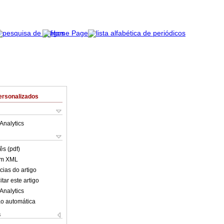
ersonalizados
Analytics
ês (pdf)
em XML
cias do artigo
tar este artigo
Analytics
o automática
s