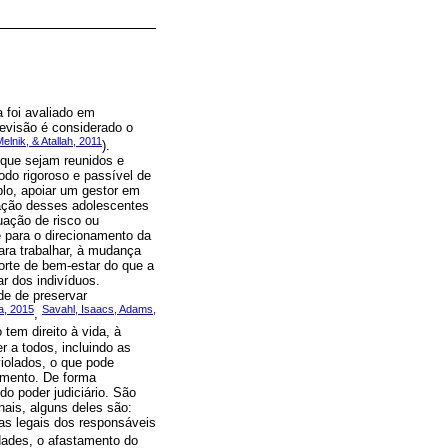
a foi avaliado em
revisão é considerado o
elnik, & Atallah, 2011
).
 que sejam reunidos e
odo rigoroso e passível de
lo, apoiar um gestor em
tuação desses adolescentes
uação de risco ou
e para o direcionamento da
ara trabalhar, à mudança
forte de bem-estar do que a
r dos indivíduos.
de de preservar
a, 2015
Savahl, Isaacs, Adams,
,
tem direito à vida, à
r a todos, incluindo as
iolados, o que pode
himento. De forma
do poder judiciário. São
nais, alguns deles são:
mas legais dos responsáveis
dades, o afastamento do