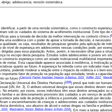
 abrigo; adolescencia; revisión sistemática.
 identificar, a partir de uma revisão sistemática, como o constructo esperanç
ram sob os cuidados do sistema de acolhimento institucional. Este tipo de 
M
ntíficas para a tomada de decisão da melhor intervenção no contexto clínico (
enha uma evidência com o poder de apoiar a tomada de decisão, é necessário
ta qualidade, ou seja, resultados de pesquisas gerados pela aplicação de mét
o do nível de esperança em adolescentes nessas condições pode, por exemp
as dirigidas para essa população. Antes, porém, é necessário olhar para a si
rança no escopo desta pesquisa. Estudos sobre adolescentes e jovens em sit
 o constructo esperança como um estado motivacional multifatorial important
e de metas. Esta capacidade aparece associada à resiliência, à motivação p
ectativas quanto ao futuro. A esperança foi referida como um indicador mais 
nitária, podendo moderar a relação entre o impacto da violência e o bem-esta
m importante fator de proteção na população aqui estudada, tendo a capacida
Ciarrochi, Parker, Kashdan, Heaven, & Barkus, 2015
Hoffler, 2017
Mancill
to ao futuro (
,
,
1948
 Declaração Universal dos Direitos Humanos (
) prevê que todo ser humano 
ssoal (UN, Art. 3). O atributo universal designa que esses direitos devem vale
s. No entanto, por vezes, esses indivíduos têm seus direitos ameaçados ou v
 familiar e ao direcionamento provisório dos cuidados a um serviço de acol
contece pela rede de proteção à infância e juventude, sobretudo por decisão 
ificam o encaminhamento de crianças e adolescentes aos cuidados institucio
lência doméstica, uso abusivo de álcool e outras drogas na família e proble
, 2016
Mastroianni, Sturion, Batista, Amaro, & Ruim, 2018
,
). Em meio a tantas adversi