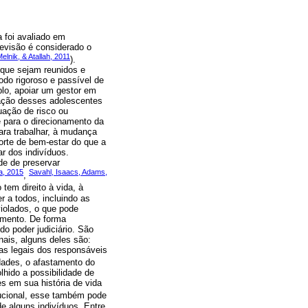
a foi avaliado em
revisão é considerado o
elnik, & Atallah, 2011
).
 que sejam reunidos e
odo rigoroso e passível de
lo, apoiar um gestor em
tuação desses adolescentes
uação de risco ou
e para o direcionamento da
ara trabalhar, à mudança
forte de bem-estar do que a
r dos indivíduos.
de de preservar
a, 2015
Savahl, Isaacs, Adams,
,
tem direito à vida, à
r a todos, incluindo as
iolados, o que pode
himento. De forma
do poder judiciário. São
nais, alguns deles são:
mas legais dos responsáveis
dades, o afastamento do
lhido a possibilidade de
es em sua história de vida
itucional, esse também pode
e alguns indivíduos. Entre