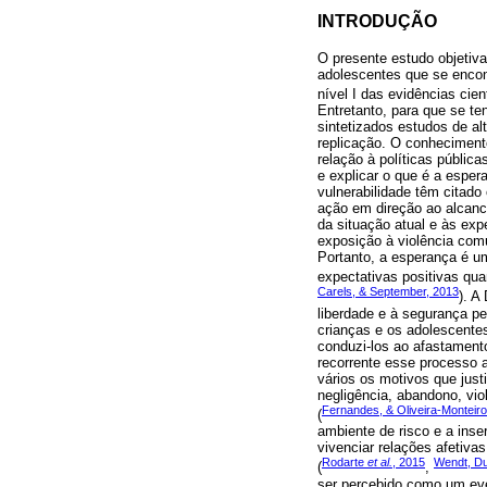
INTRODUÇÃO
O presente estudo objetiva
adolescentes que se encont
nível I das evidências cie
Entretanto, para que se t
sintetizados estudos de al
replicação. O conheciment
relação à políticas públic
e explicar o que é a espe
vulnerabilidade têm citado
ação em direção ao alcanc
da situação atual e às exp
exposição à violência comu
Portanto, a esperança é u
expectativas positivas quan
Carels, & September, 2013
). A
liberdade e à segurança pe
crianças e os adolescente
conduzi-los ao afastamento
recorrente esse processo a
vários os motivos que just
negligência, abandono, vio
Fernandes, & Oliveira-Monteiro
(
ambiente de risco e a inse
vivenciar relações afetiva
Rodarte
et al.
, 2015
Wendt, Dul
(
,
ser percebido como um eve