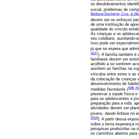
os desdobramentos identifi
social, problemas de compo
Barbosa-Ducharne, Cruz, & Silv
devem ser os esforços par
de uma instituição de apoi
qualidade do vínculo estab
As crianças e os adolesce
seu cotidiano, auxiliando-
Isso pode ser especialmen
já que se espera que admi
2017
). A família também é 
familiares devem ser esti
acolhido a se sentirem ac
auxiliem as famílias na s
vínculos entre estes e as 
da colocação de crianças e
desenvolvimento de habilid
Willi,
medidas favoráveis (
preservar a saúde física e
para os adolescentes e jo
preparação para a vida, ap
atividades devem ser plan
jovens, dando ênfase no 
2018
). A partir dessa expo
sobre o tema esperança na
pesquisas produzidas na ú
os caminhos abertos para 