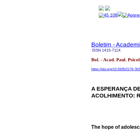
Boletim - Academi
ISSN
1415-711X
Bol. - Acad. Paul. Psic
https://doi.org/10.5935/2176-3
A ESPERANÇA D
ACOLHIMENTO: R
The hope of adolesce