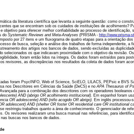
mática da literatura científica que levanta a seguinte questão: como o constr
entes que se encontram sob os cuidados de instituições de acolhimento? Par
 objetivo para oferecer melhor confiabilidade ao processo de identificação, 
es do
Systematic Reviews and Meta-Analyses
(PRISMA -
http://www.prisma-s
mposto por 27 itens e um fluxograma de quatro etapas para a orientação dos
ocesso de busca, seleção e análise dos trabalhos de forma independente, a 
astreamento dos artigos nos bancos de dados, sendo excluídas as duplicidade
do selecionados os que indicavam proximidade com o objetivo da revisão. Os
egibilidade, foram então lidos na íntegra. Os dados foram extraídos para poste
os revisores, as discrepâncias nos resultados da coleta de dados foram aco
ltadas foram PsycINFO, Web of Science, SciELO, LILACS, PEPsic e BVS S
quisa nos Descritores em Ciências da Saúde (DeCS) e no
APA Thesaurus of Ps
a Avançada para a combinação dos descritores com os operadores booleanos
escente) AND (abrigo OR acolhimento institucional).
Em espanhol foram usa
ncia OR adolescente) AND (niño acogido OR abrigo).
Em inglês processou-se
 adolescent) AND (shelter OR foster OR residential care OR institutional ca
se restringiu trabalhos quanto a área de conhecimento. O gerenciador de refer
s. Os revisores realizaram uma busca manual nas referências, para identifica
s nas buscas nos bancos de dados.
ade