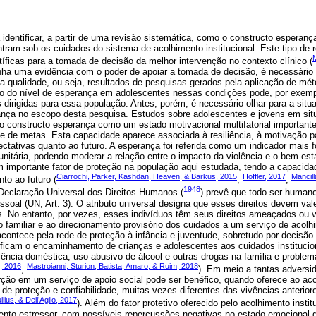
 identificar, a partir de uma revisão sistemática, como o constructo esperanç
ram sob os cuidados do sistema de acolhimento institucional. Este tipo de 
M
ntíficas para a tomada de decisão da melhor intervenção no contexto clínico (
enha uma evidência com o poder de apoiar a tomada de decisão, é necessário
ta qualidade, ou seja, resultados de pesquisas gerados pela aplicação de mét
o do nível de esperança em adolescentes nessas condições pode, por exemp
as dirigidas para essa população. Antes, porém, é necessário olhar para a si
rança no escopo desta pesquisa. Estudos sobre adolescentes e jovens em sit
 o constructo esperança como um estado motivacional multifatorial important
e de metas. Esta capacidade aparece associada à resiliência, à motivação p
ectativas quanto ao futuro. A esperança foi referida como um indicador mais 
nitária, podendo moderar a relação entre o impacto da violência e o bem-esta
m importante fator de proteção na população aqui estudada, tendo a capacida
Ciarrochi, Parker, Kashdan, Heaven, & Barkus, 2015
Hoffler, 2017
Mancill
to ao futuro (
,
,
1948
 Declaração Universal dos Direitos Humanos (
) prevê que todo ser humano 
ssoal (UN, Art. 3). O atributo universal designa que esses direitos devem vale
s. No entanto, por vezes, esses indivíduos têm seus direitos ameaçados ou v
 familiar e ao direcionamento provisório dos cuidados a um serviço de acol
contece pela rede de proteção à infância e juventude, sobretudo por decisão 
ificam o encaminhamento de crianças e adolescentes aos cuidados institucio
lência doméstica, uso abusivo de álcool e outras drogas na família e proble
, 2016
Mastroianni, Sturion, Batista, Amaro, & Ruim, 2018
,
). Em meio a tantas adversi
rção em um serviço de apoio social pode ser benéfico, quando oferece ao aco
s de proteção e confiabilidade, muitas vezes diferentes das vivências anterior
lius, & Dell’Aglio, 2017
). Além do fator protetivo oferecido pelo acolhimento inst
nto estressor, com possíveis repercussões negativas no estado emocional d