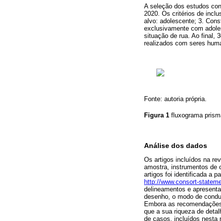
A seleção dos estudos con
2020. Os critérios de incl
alvo: adolescente; 3. Cons
exclusivamente com adoles
situação de rua. Ao final, 
realizados com seres hum
Fonte: autoria própria.
Figura 1
fluxograma prism
Análise dos dados
Os artigos incluídos na rev
amostra, instrumentos de c
artigos foi identificada a pa
http://www.consort-stateme
delineamentos e apresentaç
desenho, o modo de conduç
Embora as recomendações 
que a sua riqueza de detal
de casos, incluídos nesta