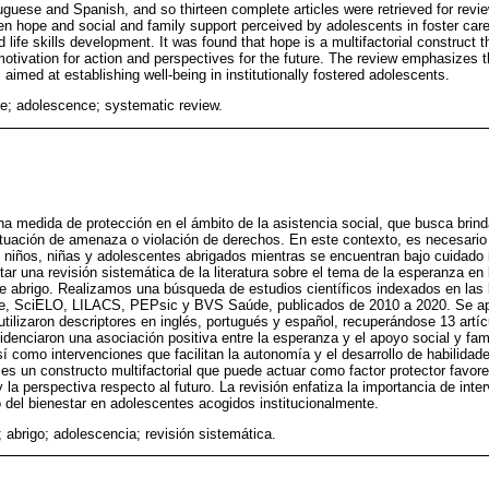
uguese and Spanish, and so thirteen complete articles were retrieved for revi
en hope and social and family support perceived by adolescents in foster care,
d life skills development. It was found that hope is a multifactorial construct t
 motivation for action and perspectives for the future. The review emphasizes 
aimed at establishing well-being in institutionally fostered adolescents.
re; adolescence; systematic review.
una medida de protección en el ámbito de la asistencia social, que busca brind
tuación de amenaza o violación de derechos. En este contexto, es necesario 
s niños, niñas y adolescentes abrigados mientras se encuentran bajo cuidado in
ar una revisión sistemática de la literatura sobre el tema de la esperanza en l
de abrigo. Realizamos una búsqueda de estudios científicos indexados en las
, SciELO, LILACS, PEPsic y BVS Saúde, publicados de 2010 a 2020. Se apli
 utilizaron descriptores en inglés, portugués y español, recuperándose 13 artí
idenciaron una asociación positiva entre la esperanza y el apoyo social y fami
í como intervenciones que facilitan la autonomía y el desarrollo de habilidade
s un constructo multifactorial que puede actuar como factor protector favoreci
 la perspectiva respecto al futuro. La revisión enfatiza la importancia de in
to del bienestar en adolescentes acogidos institucionalmente.
 abrigo; adolescencia; revisión sistemática.