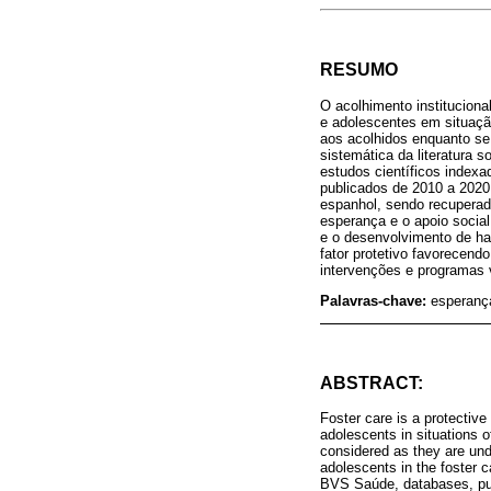
RESUMO
O acolhimento instituciona
e adolescentes em situação
aos acolhidos enquanto se
sistemática da literatura 
estudos científicos inde
publicados de 2010 a 2020.
espanhol, sendo recuperado
esperança e o apoio social
e o desenvolvimento de hab
fator protetivo favorecendo
intervenções e programas 
Palavras-chave:
esperança
ABSTRACT:
Foster care is a protective
adolescents in situations of
considered as they are unde
adolescents in the foster
BVS Saúde, databases, publ