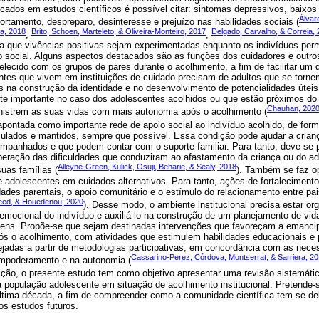
cados em estudos científicos é possível citar: sintomas depressivos, baixos
Álvar
rtamento, despreparo, desinteresse e prejuízo nas habilidades sociais (
a, 2018
Brito, Schoen, Marteleto, & Oliveira-Monteiro, 2017
Delgado, Carvalho, & Correia,
,
,
a que vivências positivas sejam experimentadas enquanto os indivíduos pe
o social. Alguns aspectos destacados são as funções dos cuidadores e outros
elecido com os grupos de pares durante o acolhimento, a fim de facilitar um
ntes que vivem em instituições de cuidado precisam de adultos que se torn
as na construção da identidade e no desenvolvimento de potencialidades útei
te importante no caso dos adolescentes acolhidos ou que estão próximos do d
Chauhan, 202
nistrem as suas vidas com mais autonomia após o acolhimento (
apontada como importante rede de apoio social ao indivíduo acolhido, de for
mulados e mantidos, sempre que possível. Essa condição pode ajudar a crian
ompanhados e que podem contar com o suporte familiar. Para tanto, deve-se 
uperação das dificuldades que conduziram ao afastamento da criança ou do ad
Alleyne-Green, Kulick, Osuji, Beharie, & Sealy, 2018
suas famílias (
). Também se faz o
 adolescentes em cuidados alternativos. Para tanto, ações de fortalecimento
ades parentais, o apoio comunitário e o estímulo do relacionamento entre pai
 Reed, & Houedenou, 2020
). Desse modo, o ambiente institucional precisa estar or
 emocional do indivíduo e auxiliá-lo na construção de um planejamento de vid
vens. Propõe-se que sejam destinadas intervenções que favoreçam a emancip
ós o acolhimento, com atividades que estimulem habilidades educacionais e p
ejadas a partir de metodologias participativas, em concordância com as nece
Cassarino-Perez, Córdova, Montserrat, & Sarriera, 2
empoderamento e na autonomia (
sição, o presente estudo tem como objetivo apresentar uma revisão sistemática 
 população adolescente em situação de acolhimento institucional. Pretende
ltima década, a fim de compreender como a comunidade científica tem se de
os estudos futuros.