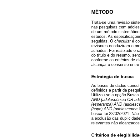
MÉTODO
Trata-se uma revisão siste
nas pesquisas com adolesc
de um método sistemático e
estudos. As especificaçõ
seguidas. O
checklist
é co
revisores conduziram o pr
achados. Foi realizado o r
do título e do resumo, sen
conforme os critérios de el
alcançar o consenso entre 
Estratégia de busca
As bases de dados consu
definidos a partir da pes
Utilizou-se a opção Busc
AND (adolescência OR adol
(esperanza) AND (adolesce
(hope) AND (adolescence OR
busca foi 22/02/2021. Não 
a exclusão das duplicidade
relevantes não alcançado
Critérios de elegibilid