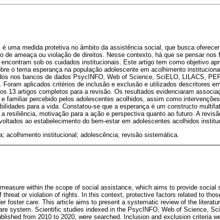
l é uma medida protetiva no âmbito da assistência social, que busca oferecer
 de ameaça ou violação de direitos. Nesse contexto, há que se pensar nos f
 encontram sob os cuidados institucionais. Este artigo tem como objetivo ap
sobre o tema esperança na população adolescente em acolhimento instituciona
xados nos bancos de dados PsycINFO, Web of Science, SciELO, LILACS, PE
 Foram aplicados critérios de inclusão e exclusão e utilizados descritores em
s 13 artigos completos para a revisão. Os resultados evidenciaram associaç
 e familiar percebido pelos adolescentes acolhidos, assim como intervenções
ilidades para a vida. Constatou-se que a esperança é um constructo multifa
 a resiliência, motivação para a ação e perspectiva quanto ao futuro. A revisã
voltados ao estabelecimento do bem-estar em adolescentes acolhidos institu
; acolhimento institucional; adolescência; revisão sistemática.
 measure within the scope of social assistance, which aims to provide social s
 threat or violation of rights. In this context, protective factors related to tho
r foster care. This article aims to present a systematic review of the literatur
 care system. Scientific studies indexed in the PsycINFO, Web of Science, 
ished from 2010 to 2020, were searched. Inclusion and exclusion criteria we