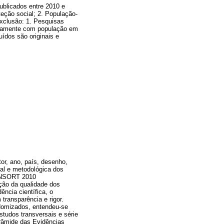
ublicados entre 2010 e
teção social; 2. População-
exclusão: 1. Pesquisas
sivamente com população em
uídos são originais e
tor, ano, país, desenho,
ral e metodológica dos
SORT 2010
ação da qualidade dos
ncia científica, o
transparência e rigor.
domizados, entendeu-se
studos transversais e série
irâmide das Evidências