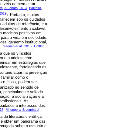
 níveis de bem-estar
es, & Lobato, 2013
Barroso,
,
 2019
). Portanto, muitos
rmanecem sob os cuidados
 adultos de referência, e a
 desenvolvimento saudável.
em modelos positivos em
s para a vida em sociedade.
esligamento institucional,
0
Geenen
et al.
, 2015
Hoffler,
,
,
ma que os vínculos
ça e o adolescente
pensar em estratégias que
olescente, fortalecendo os
portuno atuar na prevenção
 familiar como o
s e filhos, podem ser
ganizado no sentido de
a, principalmente voltado
ação, a socialização e a
rofissionais. As
ssidades e interesses dos
018
Mhongera, & Lombard,
,
da literatura científica
-se obter um panorama das
bruçado sobre o assunto e