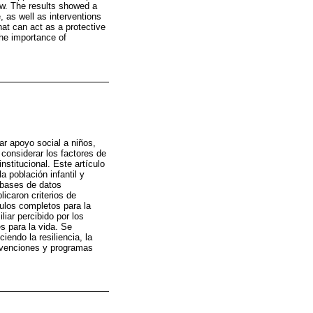
ew. The results showed a
 as well as interventions
hat can act as a protective
the importance of
ar apoyo social a niños,
considerar los factores de
stitucional. Este artículo
a población infantil y
 bases de datos
caron criterios de
culos completos para la
liar percibido por los
s para la vida. Se
endo la resiliencia, la
tervenciones y programas