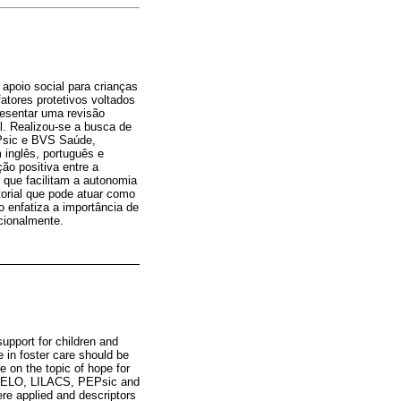
 apoio social para crianças
atores protetivos voltados
resentar uma revisão
l. Realizou-se a busca de
Psic e BVS Saúde,
 inglês, português e
ão positiva entre a
 que facilitam a autonomia
torial que pode atuar como
o enfatiza a importância de
cionalmente.
upport for children and
se in foster care should be
e on the topic of hope for
SciELO, LILACS, PEPsic and
re applied and descriptors