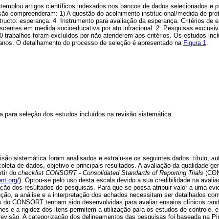
templou artigos científicos indexados nos bancos de dados selecionados e p
usão compreenderam: 1) A questão do acolhimento institucional/medida de pro
tructo: esperança. 4. Instrumento para avaliação da esperança. Critérios de 
centes em medida socioeducativa por ato infracional. 2. Pesquisas exclu
30 trabalhos foram excluídos por não atenderem aos critérios. Os estudos incl
anos. O detalhamento do processo de seleção é apresentado na
Figura 1
.
a para seleção dos estudos incluídos na revisão sistemática.
isão sistemática foram analisados e extraiu-se os seguintes dados: título, au
oleta de dados, objetivo e principais resultados. A avaliação da qualidade ge
rtir do
checklist CONSORT - Consolidated Standards of Reporting Trials
(CON
nt.org/
). Optou-se pelo uso desta escala devido a sua credibilidade na avali
ão dos resultados de pesquisas. Para que se possa atribuir valor a uma evidê
ão, a análise e a interpretação dos achados necessitam ser detalhados com 
do CONSORT tenham sido desenvolvidas para avaliar ensaios clínicos ran
hes e a rigidez dos itens permitem a utilização para os estudos de controle, e
 revisão. A categorização dos delineamentos das pesquisas foi baseada na P