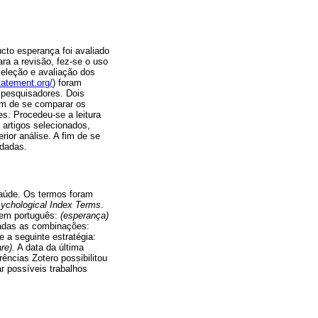
ucto esperança foi avaliado
a a revisão, fez-se o uso
seleção e avaliação dos
tatement.org/
) foram
 pesquisadores. Dois
fim de se comparar os
s. Procedeu-se a leitura
 artigos selecionados,
rior análise. A fim de se
rdadas.
aúde. Os termos foram
ychological Index Terms
.
 em português:
(esperança)
das as combinações:
 a seguinte estratégia:
re).
A data da última
ências Zotero possibilitou
r possíveis trabalhos