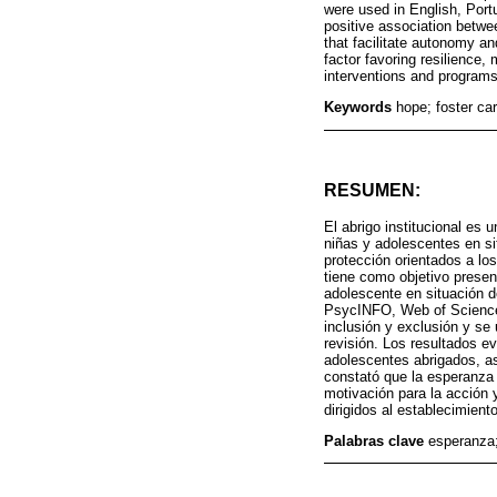
were used in English, Port
positive association betwe
that facilitate autonomy an
factor favoring resilience,
interventions and programs 
Keywords
hope; foster ca
RESUMEN:
El abrigo institucional es 
niñas y adolescentes en si
protección orientados a lo
tiene como objetivo present
adolescente en situación 
PsycINFO, Web of Science
inclusión y exclusión y se
revisión. Los resultados ev
adolescentes abrigados, as
constató que la esperanza e
motivación para la acción y
dirigidos al establecimien
Palabras clave
esperanza;