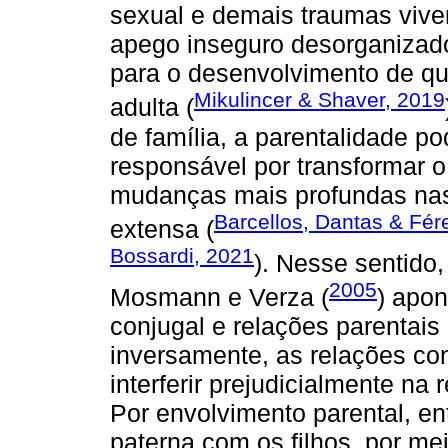
sexual e demais traumas viven
apego inseguro desorganizado
para o desenvolvimento de qu
Mikulincer & Shaver, 2019
adulta (
de família, a parentalidade p
responsável por transformar 
mudanças mais profundas nas 
Barcellos, Dantas & Fér
extensa (
Bossardi, 2021
). Nesse sentido
2005
Mosmann e Verza (
) apon
conjugal e relações parentais
inversamente, as relações con
interferir prejudicialmente na
Por envolvimento parental, en
paterna com os filhos, por mei