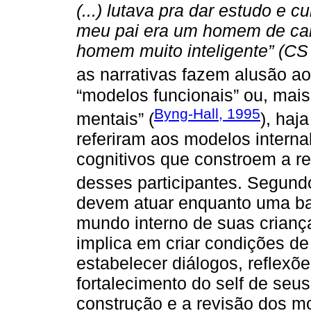
(...) lutava pra dar estudo e c
meu pai era um homem de car
homem muito inteligente” (CS 
as narrativas fazem alusão a
“modelos funcionais” ou, mai
Byng-Hall, 1995
mentais” (
), haj
referiram aos modelos interna
cognitivos que constroem a rea
desses participantes. Segun
devem atuar enquanto uma ba
mundo interno de suas crianç
implica em criar condições de
estabelecer diálogos, reflexõ
fortalecimento do self de seu
construção e a revisão dos m