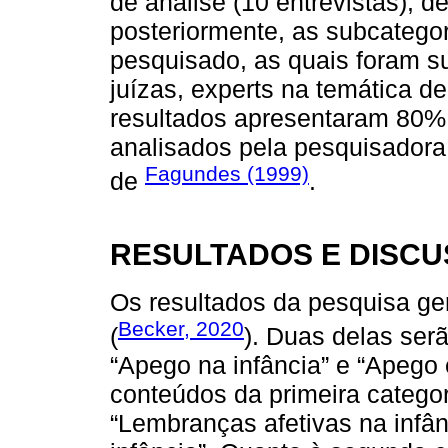
de análise (10 entrevistas), d
posteriormente, as subcatego
pesquisado, as quais foram s
juízas, experts na temática de
resultados apresentaram 80%
analisados pela pesquisador
Fagundes (1999)
de
.
RESULTADOS E DISC
Os resultados da pesquisa ge
Becker, 2020
(
). Duas delas serã
“Apego na infância” e “Apego 
conteúdos da primeira catego
“Lembranças afetivas na infâ