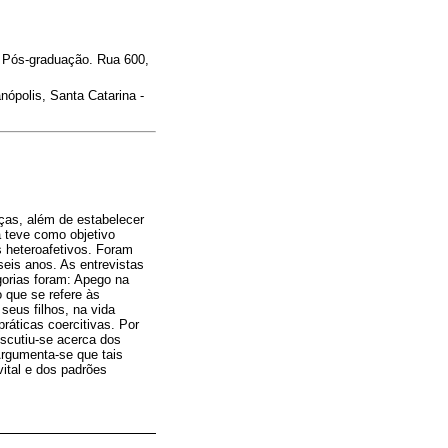
 de Pós-graduação. Rua 600,
anópolis, Santa Catarina -
ças, além de estabelecer
a teve como objetivo
s heteroafetivos. Foram
seis anos. As entrevistas
egorias foram: Apego na
 que se refere às
eus filhos, na vida
ráticas coercitivas. Por
iscutiu-se acerca dos
 Argumenta-se que tais
ital e dos padrões