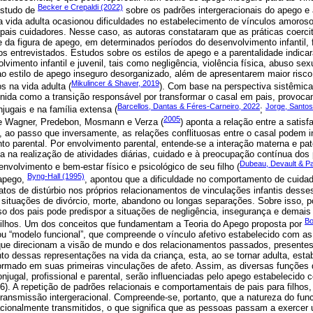
Becker e Crepaldi (2022)
estudo de
sobre os padrões intergeracionais do apego e 
a vida adulta ocasionou dificuldades no estabelecimento de vínculos amoroso
ipais cuidadores. Nesse caso, as autoras constataram que as práticas coerci
de da figura de apego, em determinados períodos do desenvolvimento infantil
los entrevistados. Estudos sobre os estilos de apego e a parentalidade indic
lvimento infantil e juvenil, tais como negligência, violência física, abuso s
ao estilo de apego inseguro desorganizado, além de apresentarem maior risc
Mikulincer & Shaver, 2019
s na vida adulta (
). Com base na perspectiva sistêmica 
finida como a transição responsável por transformar o casal em pais, provo
Barcellos, Dantas & Féres-Carneiro, 2022
Jorge, Santos
jugais e na família extensa (
;
2005
de Wagner, Predebon, Mosmann e Verza (
) aponta a relação entre a satisf
, ao passo que inversamente, as relações conflituosas entre o casal podem int
to parental. Por envolvimento parental, entende-se a interação materna e pat
va na realização de atividades diárias, cuidado e à preocupação contínua dos 
Dubeau, Devault & Pa
envolvimento e bem-estar físico e psicológico de seu filho (
Byng-Hall (1995)
 apego,
, apontou que a dificuldade no comportamento de cuidad
atos de distúrbio nos próprios relacionamentos de vinculações infantis desse
situações de divórcio, morte, abandono ou longas separações. Sobre isso, p
so dos pais pode predispor a situações de negligência, insegurança e demais 
Bo
ilhos. Um dos conceitos que fundamentam a Teoria do Apego proposta por
u “modelo funcional”, que compreende o vínculo afetivo estabelecido com as
e direcionam a visão de mundo e dos relacionamentos passados, presentes
o dessas representações na vida da criança, esta, ao se tornar adulta, esta
ormado em suas primeiras vinculações de afeto. Assim, as diversas funções 
ugal, profissional e parental, serão influenciadas pelo apego estabelecido 
). A repetição de padrões relacionais e comportamentais de pais para filhos
ransmissão intergeracional. Compreende-se, portanto, que a natureza do func
acionalmente transmitidos, o que significa que as pessoas passam a exercer 