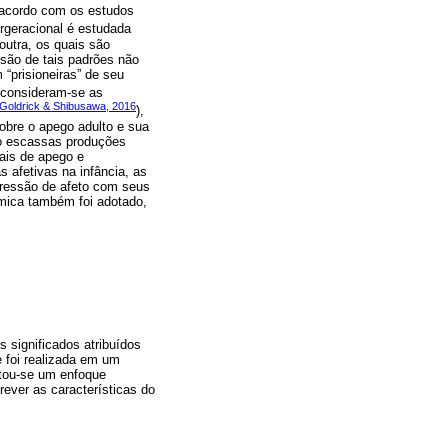
 acordo com os estudos
ergeracional é estudada
outra, os quais são
ssão de tais padrões não
“prisioneiras” de seu
, consideram-se as
Goldrick & Shibusawa, 2016
),
sobre o apego adulto e sua
mo escassas produções
nais de apego e
 afetivas na infância, as
pressão de afeto com seus
têmica também foi adotado,
s significados atribuídos
e foi realizada em um
otou-se um enfoque
rever as características do