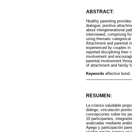
ABSTRACT:
Healthy parenting provides 
dialogue, positive attachm
about intergenerational pat
interviewed, comprising fi
using thematic categorical 
Attachment and parental in
experienced by couples in c
reported disciplining their
involvement and encouragi
parental involvement throu
of attachment and family fu
Keywords
affective bond; 
RESUMEN:
La crianza saludable propo
diálogo, vinculación positi
concepciones sobre los pat
10 participantes, integrant
analizadas mediante anális
Apego y participación pare
vividas por las parejas en