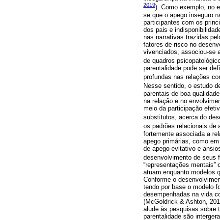
2019
). Como exemplo, no 
se que o apego inseguro n
participantes com os princ
dos pais e indisponibilida
nas narrativas trazidas pe
fatores de risco no desenvo
vivenciados, associou-se 
de quadros psicopatológico
parentalidade pode ser de
profundas nas relações con
Nesse sentido, o estudo 
parentais de boa qualidade
na relação e no envolvimen
meio da participação efeti
substitutos, acerca do des
os padrões relacionais de
fortemente associada a rel
apego primárias, como em 
de apego evitativo e ansio
desenvolvimento de seus f
“representações mentais” o
atuam enquanto modelos qu
Conforme o desenvolviment
tendo por base o modelo f
desempenhadas na vida conj
(McGoldrick & Ashton, 2016
alude às pesquisas sobre t
parentalidade são interger