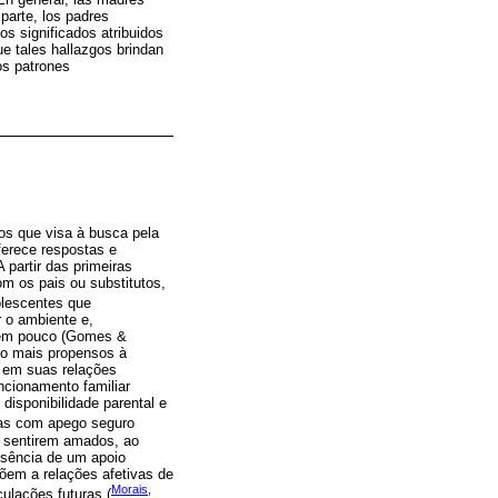
 parte, los padres
os significados atribuidos
ue tales hallazgos brindan
los patrones
nos que visa à busca pela
ferece respostas e
partir das primeiras
m os pais ou substitutos,
olescentes que
 o ambiente e,
ecem pouco (Gomes &
do mais propensos à
e em suas relações
ncionamento familiar
disponibilidade parental e
ças com apego seguro
e sentirem amados, ao
usência de um apoio
põem a relações afetivas de
Morais,
culações futuras (