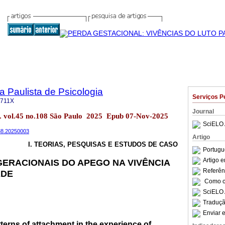
a Paulista de Psicologia
Serviços P
-711X
Journal
col. vol.45 no.108 São Paulo 2025 Epub 07-Nov-2025
SciELO 
038.20250003
Artigo
I. TEORIAS, PESQUISAS E ESTUDOS DE CASO
Portugu
Artigo 
ERACIONAIS DO APEGO NA VIVÊNCIA
Referên
ADE
Como ci
SciELO 
Traduçã
Enviar e
tterns of attachment in the experience of