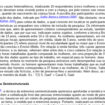
co casais heteroafetivos, totalizando 10 respondentes (cinco mulheres e cinc
ais deveriam estar vivendo juntos e com a criança, por pelo menos seis mes
s, quando do nascimento da criança focal. A escolha dos participantes ocorre
Guest, Bunce e Johnson (2006)
ração dos dados, indicado por
. Não obstante, reco
 Munhoz, 2011
) para coleta de dados, a qual consiste em localizar os participa
cterísticas se enquadrem nos critérios de inclusão da pesquisa. Os informant
ras que, além de apresentarem critérios correspondentes ao estudo, também
 de dados, que por sua vez, indicaram outros sujeitos, conforme a técnica B
oi de 13 anos, variando entre 10 e 16 anos. As mulheres apresentaram, em mé
ianças focais apresentaram, em média, idade de 3 anos, sendo três do sexo
ticipantes (7) referiu possuir nível de escolaridade igual ou maior que o Ens
ão concluiu o Ensino Médio. Em relação à renda familiar, três casais aprese
mínimos; e os demais, referiram obter entre dois e cinco salários.Em relação 
 horas trabalhadas quando comparado às mulheres, em uma proporção de 37
ão dos dados quanto ao tipo de trabalho, em especial para os homens; duas
 autônoma, embora no momento da pesquisa estivesse sem desempenhar sua oc
período. Assim, os homens apresentaram mais horas trabalhadas que as mul
orais dos homens correspondeu a 37 horas e as mulheres, de 12 horas. Sal
e estudo são fictícios, a fim de preservar-lhes o anonimato. Além disso, as in
do membro da díade. Ex.: “CS 5, Gael” = Casal 5, Gael.
ta Semiestruturada
0)
, a técnica da entrevista semiestruturada oportuniza aprofundar a temática
item a verbalização livre das pessoas entrevistadas quanto ao modo de pensa
sso, baseia-se em um roteiro de perguntas preestabelecido, com possibilidad
ao tema, à medida que a entrevista avança. Portanto, realizaram-se entrevi