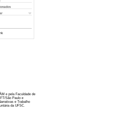
s
cionados
ar
nk
ÀM e pela Faculdade de
 IFT/São Paulo e
arrativas e Trabalho
luntária da UFSC.