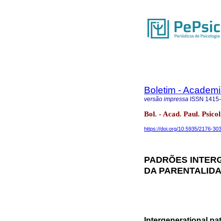
Boletim - Academi
versão impressa
ISSN
1415
Bol. - Acad. Paul. Psi
https://doi.org/10.5935/2176-3
PADRÕES INTERG
DA PARENTALID
Intergenerational pa