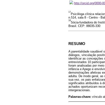
http://orcid.org/0000-
17
Psicóloga clínica relacio
n.514, sala 8 - Centro - B
18
Sócia-fundadora do Instit
Brasil. CEP: 88035-330
RESUMO
A parentalidade saudável 
diálogos, vinculação posit
identificar as concepções 
entrevistados 10 participa
foram analisadas por meio 
infância e Apego e envolv
demonstrações afetivas ex
adulta. De modo geral, as 
sua vez, os pais enfatizar
significados atribuídos à 
achados oportunizam recon
intergeracionais.
Palavras-chave:
vínculo a