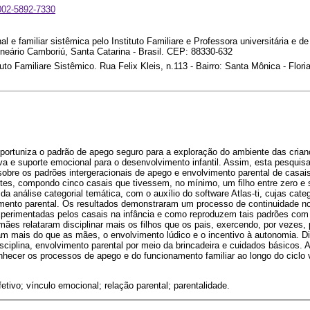
0002-5892-7330
nal e familiar sistêmica pelo Instituto Familiare e Professora universitária e
alneário Camboriú, Santa Catarina - Brasil. CEP: 88330-632
uto Familiare Sistêmico. Rua Felix Kleis, n.113 - Bairro: Santa Mônica - Flori
oportuniza o padrão de apego seguro para a exploração do ambiente das crian
iva e suporte emocional para o desenvolvimento infantil. Assim, esta pesquis
sobre os padrões intergeracionais de apego e envolvimento parental de casai
ntes, compondo cinco casais que tivessem, no mínimo, um filho entre zero e 
da análise categorial temática, com o auxílio do software Atlas-ti, cujas cat
imento parental. Os resultados demonstraram um processo de continuidade no
perimentadas pelos casais na infância e como reproduzem tais padrões com s
mães relataram disciplinar mais os filhos que os pais, exercendo, por vezes, p
am mais do que as mães, o envolvimento lúdico e o incentivo à autonomia. D
disciplina, envolvimento parental por meio da brincadeira e cuidados básicos.
hecer os processos de apego e do funcionamento familiar ao longo do ciclo v
fetivo; vínculo emocional; relação parental; parentalidade.