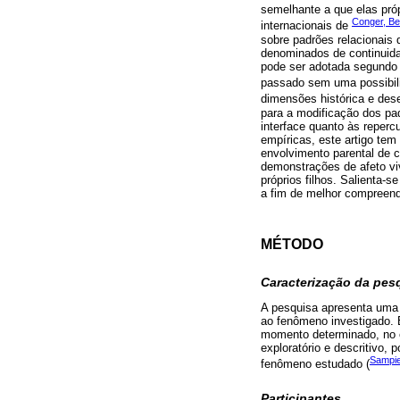
semelhante a que elas pró
Conger, Be
internacionais de
sobre padrões relacionais
denominados de continuida
pode ser adotada segundo u
passado sem uma possibili
dimensões histórica e dese
para a modificação dos pad
interface quanto às reper
empíricas, este artigo tem
envolvimento parental de c
demonstrações de afeto vi
próprios filhos. Salienta-s
a fim de melhor compreend
MÉTODO
Caracterização da pes
A pesquisa apresenta uma a
ao fenômeno investigado. E
momento determinado, no es
exploratório e descritivo,
Sampie
fenômeno estudado (
Participantes