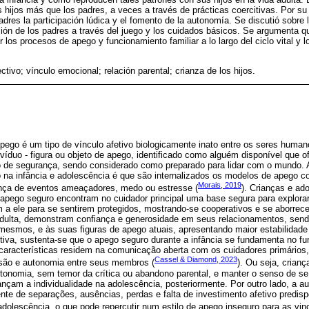
s hijos más que los padres, a veces a través de prácticas coercitivas. Por su
res la participación lúdica y el fomento de la autonomía. Se discutió sobre l
pación de los padres a través del juego y los cuidados básicos. Se argumenta q
 los procesos de apego y funcionamiento familiar a lo largo del ciclo vital y 
ctivo; vínculo emocional; relación parental; crianza de los hijos.
apego é um tipo de vínculo afetivo biologicamente inato entre os seres huma
víduo - figura ou objeto de apego, identificado como alguém disponível que o
 de segurança, sendo considerado como preparado para lidar com o mundo. A 
 na infância e adolescência é que são internalizados os modelos de apego co
Morais, 2019
nça de eventos ameaçadores, medo ou estresse (
). Crianças e ad
apego seguro encontram no cuidador principal uma base segura para explorar
 a ele para se sentirem protegidos, mostrando-se cooperativos e se aborr
 adulta, demonstram confiança e generosidade em seus relacionamentos, sen
i mesmos, e às suas figuras de apego atuais, apresentando maior estabilidad
tiva, sustenta-se que o apego seguro durante a infância se fundamenta no fu
 características residem na comunicação aberta com os cuidadores primários, 
Cassel & Diamond, 2023
oesão e autonomia entre seus membros (
). Ou seja, crian
onomia, sem temor da crítica ou abandono parental, e manter o senso de s
am a individualidade na adolescência, posteriormente. Por outro lado, a a
nte de separações, ausências, perdas e falta de investimento afetivo predis
adolescência, o que pode repercutir num estilo de apego inseguro para as vin