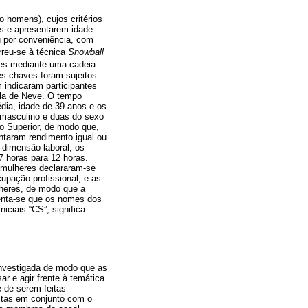
o homens), cujos critérios
es e apresentarem idade
u por conveniência, com
rreu-se à técnica
Snowball
ntes mediante uma cadeia
es-chaves foram sujeitos
 indicaram participantes
ola de Neve. O tempo
dia, idade de 39 anos e os
 masculino e duas do sexo
ino Superior, de modo que,
ntaram rendimento igual ou
à dimensão laboral, os
 horas para 12 horas.
 mulheres declararam-se
upação profissional, e as
heres, de modo que a
ienta-se que os nomes dos
iciais “CS”, significa
 investigada de modo que as
r e agir frente à temática
e de serem feitas
stas em conjunto com o