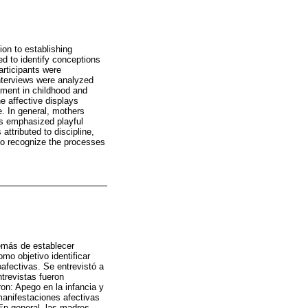
ion to establishing
ed to identify conceptions
articipants were
interviews were analyzed
chment in childhood and
e affective displays
e. In general, mothers
ers emphasized playful
tributed to discipline,
 to recognize the processes
demás de establecer
omo objetivo identificar
afectivas. Se entrevistó a
ntrevistas fueron
on: Apego en la infancia y
manifestaciones afectivas
 En general, las madres