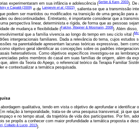
Serbin & Karp, 2003
prias experimentaram em sua infância e adolescência (
). De
lsky e Capaldi (2009)
Langevin
et al
. (2022)
e de
, salienta-se que a transmissão int
 que podem ser mantidos ou modificados na transição de uma geração para a 
des ou descontinuidades. Entretanto, é importante considerar que a transmi
ma perspectiva linear, determinista e rígida, de forma que as pessoas sejam 
Falcke, Wagner & Mosmann, 2008
dade de mudança e flexibilidade (
). Além disso
Mc
nvolvimental que a família vivencia ao longo do tempo em seu ciclo vital (
rões intergeracionais familiares. Dada a relevância do tema, cujos estudos 
cussões na parentalidade apresentam lacunas teóricas expressivas, bem co
 como objetivo geral identificar as concepções sobre os padrões intergeracio
asais heteroafetivos. Como objetivos específicos investigou-se as lembranças
venciadas pelos membros do casal em suas famílias de origem, além da ex
e que, além da Teoria do Apego, o referencial teórico da Terapia Familiar Sis
er e contextualizar a temática pesquisada.
quisa
bordagem qualitativa, tendo em vista o objetivo de aprofundar e identificar o
m relação à temporalidade, trata-se de uma pesquisa transversal, já que qu
paço e no tempo atual, da trajetória de vida dos participantes. Por fim, ad
 pois se propôs a conhecer com maior profundidade a temática proposta e desc
ri, Collado & Lucio, 2013
).