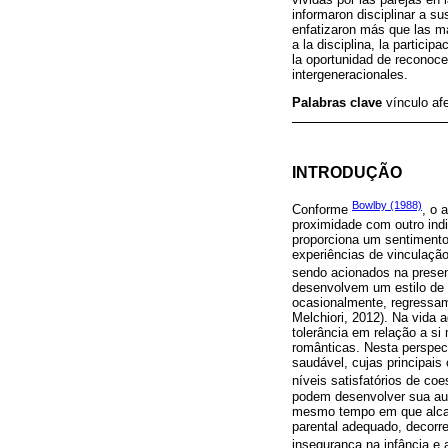
informaron disciplinar a su
enfatizaron más que las mad
a la disciplina, la partici
la oportunidad de reconocer
intergeneracionales.
Palabras clave
vínculo afe
INTRODUÇÃO
Bowlby (1988)
Conforme
, o 
proximidade com outro indi
proporciona um sentimento
experiências de vinculação
sendo acionados na prese
desenvolvem um estilo de 
ocasionalmente, regressam
Melchiori, 2012). Na vida
tolerância em relação a s
românticas. Nesta perspec
saudável, cujas principais
níveis satisfatórios de c
podem desenvolver sua aut
mesmo tempo em que alcanç
parental adequado, decorre
insegurança na infância e 