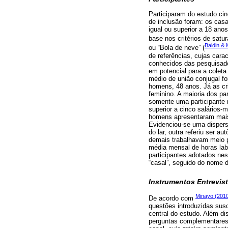
Participaram do estudo cin
de inclusão foram: os cas
igual ou superior a 18 ano
base nos critérios de satu
Baldin &
ou “Bola de neve” (
de referências, cujas cara
conhecidos das pesquisado
em potencial para a coleta
médio de união conjugal f
homens, 48 anos. Já as cr
feminino. A maioria dos par
somente uma participante n
superior a cinco salários-
homens apresentaram mais
Evidenciou-se uma dispers
do lar, outra referiu ser
demais trabalhavam meio 
média mensal de horas lab
participantes adotados ness
“casal”, seguido do nome 
Instrumentos Entrevis
Minayo (201
De acordo com
questões introduzidas susc
central do estudo. Além di
perguntas complementares 