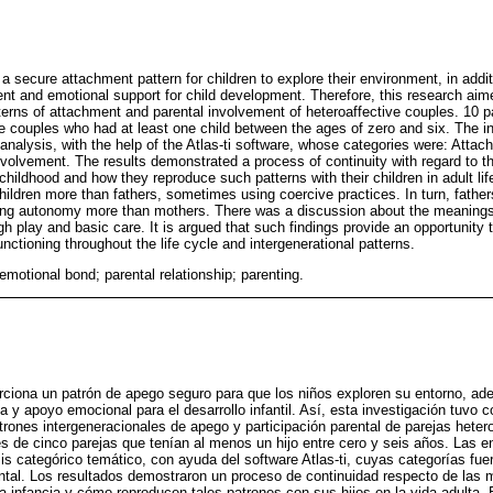
a secure attachment pattern for children to explore their environment, in addit
ent and emotional support for child development. Therefore, this research aim
terns of attachment and parental involvement of heteroaffective couples. 10 p
ve couples who had at least one child between the ages of zero and six. The 
analysis, with the help of the Atlas-ti software, whose categories were: Atta
volvement. The results demonstrated a process of continuity with regard to th
hildhood and how they reproduce such patterns with their children in adult lif
 children more than fathers, sometimes using coercive practices. In turn, fath
ng autonomy more than mothers. There was a discussion about the meanings at
gh play and basic care. It is argued that such findings provide an opportunity
nctioning throughout the life cycle and intergenerational patterns.
emotional bond; parental relationship; parenting.
rciona un patrón de apego seguro para que los niños exploren su entorno, a
va y apoyo emocional para el desarrollo infantil. Así, esta investigación tuvo c
rones intergeneracionales de apego y participación parental de parejas hetero
es de cinco parejas que tenían al menos un hijo entre cero y seis años. Las e
is categórico temático, con ayuda del software Atlas-ti, cuyas categorías fuer
ntal. Los resultados demostraron un proceso de continuidad respecto de las 
 la infancia y cómo reproducen tales patrones con sus hijos en la vida adulta.