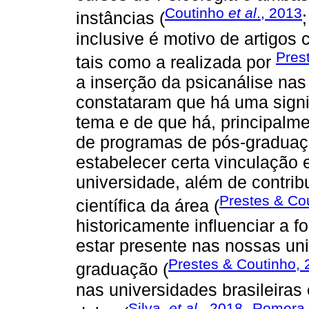
Coutinho
et al
., 2013
instâncias (
inclusive é motivo de artigos c
Pres
tais como a realizada por
a inserção da psicanálise nas
constataram que há uma signif
tema e de que há, principalme
de programas de pós-gradua
estabelecer certa vinculação 
universidade, além de contri
Prestes & Co
científica da área (
historicamente influenciar a f
estar presente nas nossas un
Prestes & Coutinho,
graduação (
nas universidades brasileiras 
Silva,
et al
., 2018
Romera 