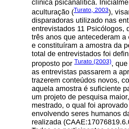
clínica psicanalítica. Inicialm
Turato, 2003
aculturação (
), vis
disparadoras utilizado nas en
entrevistados 11 Psicólogos, 
três anos que antecederam a 
e constituíram a amostra da 
total de entrevistados foi def
Turato (2003)
proposto por
, que
as entrevistas passarem a ap
trazerem conteúdos novos, co
aquela amostra é suficiente p
um projeto de pesquisa maior
mestrado, o qual foi aprovad
envolvendo seres humanos da 
realizada (CAAE:17076819.6.0