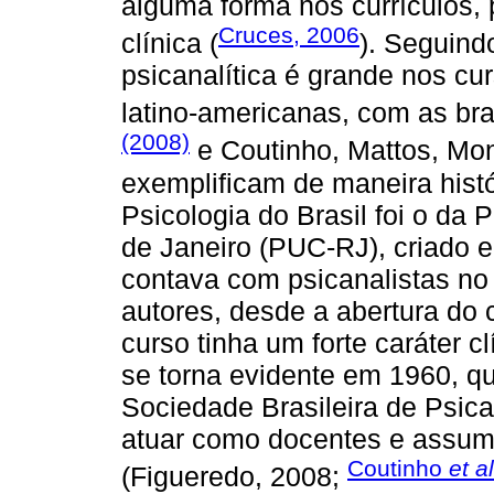
alguma forma nos currículos, 
Cruces, 2006
clínica (
). Seguind
psicanalítica é grande nos cu
latino-americanas, com as bras
(2008)
e Coutinho, Mattos, Mon
exemplificam de maneira histó
Psicologia do Brasil foi o da 
de Janeiro (PUC-RJ), criado e
contava com psicanalistas no
autores, desde a abertura do
curso tinha um forte caráter cl
se torna evidente em 1960, qu
Sociedade Brasileira de Psic
atuar como docentes e assumi
Coutinho
et al
(Figueredo, 2008;