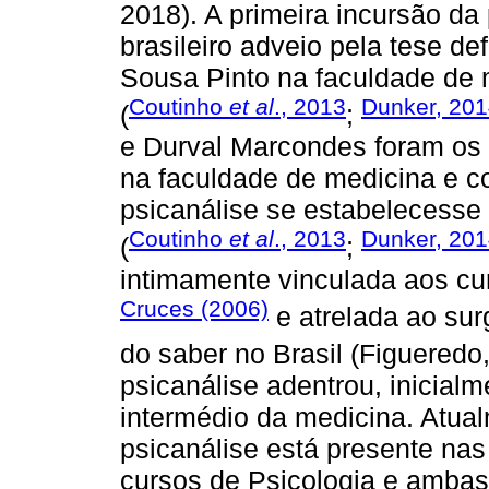
2018). A primeira incursão da 
brasileiro adveio pela tese d
Sousa Pinto na faculdade de 
Coutinho
et al
., 2013
Dunker, 20
(
;
e Durval Marcondes foram os 
na faculdade de medicina e c
psicanálise se estabelecesse
Coutinho
et al
., 2013
Dunker, 20
(
;
intimamente vinculada aos cu
Cruces (2006)
e atrelada ao sur
do saber no Brasil (Figueredo
psicanálise adentrou, inicial
intermédio da medicina. Atual
psicanálise está presente nas
cursos de Psicologia e ambas