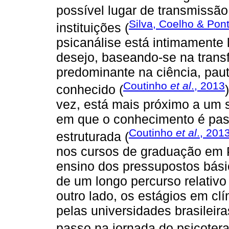
possível lugar de transmissão
Silva, Coelho & Pon
instituições (
psicanálise está intimamente 
desejo, baseando-se na transf
predominante na ciência, pau
Coutinho
et al
., 2013
conhecido (
vez, está mais próximo a um s
em que o conhecimento é pas
Coutinho
et al
., 201
estruturada (
nos cursos de graduação em P
ensino dos pressupostos básic
de um longo percurso relativo
outro lado, os estágios em clí
pelas universidades brasilei
passo na jornada do psicotera