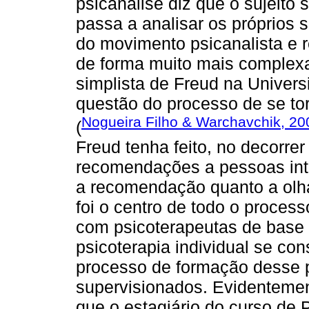
psicanálise diz que o sujeito
passa a analisar os próprios
do movimento psicanalista e 
de forma muito mais complex
simplista de Freud na Univer
questão do processo de se tor
Nogueira Filho & Warchavchik, 20
(
Freud tenha feito, no decorre
recomendações a pessoas int
a recomendação quanto a olha
foi o centro de todo o proces
com psicoterapeutas de base a
psicoterapia individual se co
processo de formação desse p
supervisionados. Evidentemen
que o estagiário do curso de 