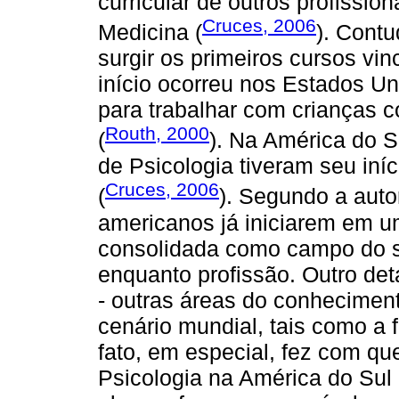
curricular de outros profissi
Cruces, 2006
Medicina (
). Cont
surgir os primeiros cursos v
início ocorreu nos Estados Un
para trabalhar com crianças
Routh, 2000
(
). Na América do S
de Psicologia tiveram seu iní
Cruces, 2006
(
). Segundo a autor
americanos já iniciarem em u
consolidada como campo do s
enquanto profissão. Outro det
- outras áreas do conhecimen
cenário mundial, tais como a 
fato, em especial, fez com qu
Psicologia na América do Sul 