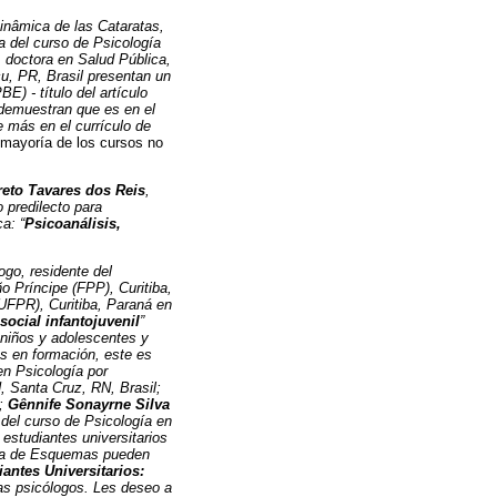
Dinâmica de las Cataratas,
a del curso de Psicología
, doctora en Salud Pública,
çu, PR, Brasil presentan un
) - título del artículo
 demuestran que es en el
 más en el currículo de
 mayoría de los cursos no
reto Tavares dos Reis
,
 predilecto para
a: “
Psicoanálisis,
ogo, residente del
 Príncipe (FPP), Curitiba,
(UFPR), Curitiba, Paraná en
ocial infantojuvenil
”
 niños y adolescentes y
os en formación, este es
en Psicología por
 Santa Cruz, RN, Brasil;
;
Gênnife Sonayrne Silva
 del curso de Psicología en
studiantes universitarios
apia de Esquemas pueden
antes Universitarios:
as psicólogos. Les deseo a