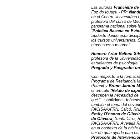
Las autoras
Francielle d
Foz do Iguaçu - PR;
Nandr
en el Centro Universitário
profesora del curso de Med
panorama nacional sobre la
“
Práctica Basada en Evid
Sudeste donde esta discip
los cursos universitarios.
ofrecen esta materia
”.
Homero Artur Belloni Sil
profesora de la Universida
estudiantes de psicología,
Pregrado y Posgrado: un
Con respecto a la formació
Programa de Residencia Mul
Paraná y
Bruno Jardini 
el artículo “
Relato de expe
describen la necesidad de 
qué “…
habilidades teórica
también el tema del noveno
FACISA/UFRN, Caicó, RN, 
Emily O’hanna de Oliveir
de Oliveira
, Santa Cruz, R
FACISA/UFRN, Avenida Rio 
en el contexto de la crisi
ser de gran ayuda para este
Protocolo de Intervenció