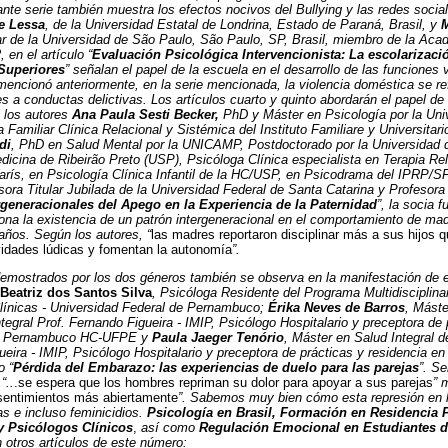
ante serie también muestra los efectos nocivos del Bullying y las redes socia
de Lessa
, de la Universidad Estatal de Londrina, Estado de Paraná, Brasil, y
M
lar de la Universidad de São Paulo, São Paulo, SP, Brasil, miembro de la Aca
 en el artículo “
Evaluación Psicológica Intervencionista: La escolarizació
Superiores
” señalan el papel de la escuela en el desarrollo de las funciones 
ncionó anteriormente, en la serie mencionada, la violencia doméstica se ref
es a conductas delictivas. Los artículos cuarto y quinto abordarán el papel de
 los autores
Ana Paula Sesti Becker,
PhD y Máster en Psicología por la Uni
 Familiar Clínica Relacional y Sistémica del Instituto Familiare y Universitar
di
, PhD en Salud Mental por la UNICAMP, Postdoctorado por la Universidad 
cina de Ribeirão Preto (USP), Psicóloga Clínica especialista en Terapia Rel
ís, en Psicología Clínica Infantil de la HC/USP, en Psicodrama del IPRP/SP,
sora Titular Jubilada de la Universidad Federal de Santa Catarina y Profesora
rgeneracionales del Apego en la Experiencia de la Paternidad
”, la socia f
ona la existencia de un patrón intergeneracional en el comportamiento de ma
 años. Según los autores, “
las madres reportaron disciplinar más a sus hijos 
ividades lúdicas y fomentan la autonomía
”.
 demostrados por los dos géneros también se observa en la manifestación de
Beatriz dos Santos Silva
, Psicóloga Residente del Programa Multidisciplina
Clínicas - Universidad Federal de Pernambuco;
Érika Neves de Barros
, Máste
ntegral Prof. Fernando Figueira - IMIP, Psicólogo Hospitalario y preceptora de
 de Pernambuco HC-UFPE y
Paula Jaeger Tenório
, Máster en Salud Integral d
ueira - IMIP, Psicólogo Hospitalario y preceptora de prácticas y residencia en
o “
Pérdida del Embarazo: las experiencias de duelo para las parejas
”. Se
“..
.se espera que los hombres repriman su dolor para apoyar a sus parejas
” 
 sentimientos más abiertamente
”. Sabemos muy bien cómo esta represión en 
s e incluso feminicidios.
Psicología en Brasil, Formación en Residencia P
y Psicólogos Clínicos
,
así como
Regulación Emocional en Estudiantes d
 otros artículos de este número: