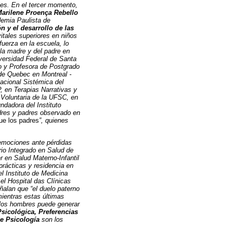
les. En el tercer momento,
arilene Proença Rebello
demia Paulista de
n y el desarrollo de las
vitales superiores en niños
uerza en la escuela, lo
 la madre y del padre en
versidad Federal de Santa
io y Profesora de Postgrado
de Quebec en Montreal -
acional Sistémica del
 en Terapias Narrativas y
 Voluntaria de la UFSC, en
undadora del Instituto
dres y padres observado en
que los padres
”, quienes
 emociones ante pérdidas
rio Integrado en Salud de
r en Salud Materno-Infantil
 prácticas y residencia en
el Instituto de Medicina
 el Hospital das Clínicas
ñalan que “el duelo paterno
mientras estas últimas
los hombres puede generar
sicológica, Preferencias
e Psicología
son los