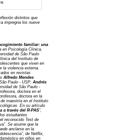
nk
flexión distintos que
ica impregna los nueve
acogimiento familiar: una
a en Psicología Clínica,
iversidad de São Paulo
ínica del Instituto de
dolescentes que viven en
 la violencia externa.
cados en revistas
as
Alfredo Mendes
e São Paulo - USP;
Andrés
versidad de São Paulo -
profesora, doctora en el
profesora, doctora en la
 de maestría en el Instituto
cológicas. En su artículo
da a través del R-PAS
”,
los estudiantes
 el reconocido Test de
va
”. Se asume que la
puede anclarse en la
dolescencia
”, de Netflix,
o doméstico en niños en