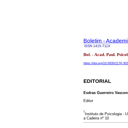
Boletim - Academi
ISSN
1415-711X
Bol. - Acad. Paul. Psic
https://doi.org/10.5935/2176-3
EDITORIAL
Esdras Guerreiro Vascon
Editor
1
Instituto de Psicologia 
a Cadeira nº 10