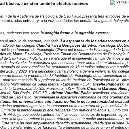
Permali
dad básica, ¿existen también efectos nocivos
etín de la Academia de Psicología de São Paulo presenta tres enfoques de re
entrelazados entre sí
y, a la vez, con todos los demás. Una gestalt holográf
ulos, podemos leer sobre
la acogida frente a la agresión externa
.
n el artículo de apertura, intitulado “
La esperanza de los adolescentes en 
irmado por las colegas
Cláudia Yaísa Gonçalves da Silva
, Psicóloga, Doctor
 del Departamento de Psicología Clínica del Instituto de Psicología de la Un
des da Motta
, Psicóloga, Profesora Titular del Departamento de Psicología Cl
ad de São Paulo (IPUSP), se señala que el acogimiento familiar de niños y a
puede devolverles la esperanza que anhelaban tener antes de ser afectados por
 después de leer y analizar los resultados de 13 estudios sobre el tema publi
ntre 2010 y 2020. Para descubrir cuánta violencia genera violencia, los coleg
ante de maestría y doctorado del Instituto de Psicología de la Universidad d
z
, profesor asociado III y profesor titular del Instituto de Psicología de la Uni
ratorio Multimétodo de Salud Mental - Labsamm - USP;
Giselle Pianowski
, 
a de la Universidad de São Francisco - USF;
Thaís Cristina Marques-Reis,
tólica de São Paulo - PUC-SP y
Ariane Voltolini Paião
, psicóloga, estudiante
sidad de São Paulo, recomiendan la aplicación combinada de dos pruebas psi
tudiantes universitarios con trastorno límite de la personalidad evalua
ón de los aspectos agresivos incorporados en la estructura de personalidad de 
o límite de la personalidad puede realizarse con mayor eficiencia si, junto con
st R-PAS, ya que puede capturar los “...
modos indirectos de expresión agresi
terna, a la que se refiere el primer artículo, si no se recibe adecuadamente, 
. Este tema ha sido ampliamente debatido actualmente, desde que la serie “
A
ial y señala, entre otros factores, la progresión de la agresión en el entorn