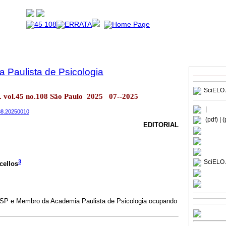
a Paulista de Psicologia
SciELO 
ol. vol.45 no.108 São Paulo 2025 07--2025
|
038.20250010
(pdf)
| 
EDITORIAL
3
SciELO 
cellos
- USP e Membro da Academia Paulista de Psicologia ocupando