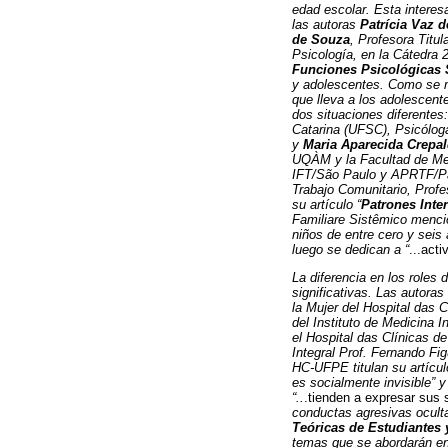
edad escolar. Esta interes
las autoras
Patrícia Vaz 
de Souza
, Profesora Titu
Psicología, en la Cátedra 2,
Funciones Psicológicas 
y adolescentes. Como se me
que lleva a los adolescent
dos situaciones diferentes:
Catarina (UFSC), Psicóloga
y
Maria Aparecida Crepal
UQÀM y la Facultad de Medi
IFT/São Paulo y APRTF/Par
Trabajo Comunitario, Profe
su artículo “
Patrones Inte
Familiare Sistêmico menci
niños de entre cero y seis
luego se dedican a “
...act
La diferencia en los roles
significativas. Las autoras
la Mujer del Hospital das 
del Instituto de Medicina I
el Hospital das Clínicas
Integral Prof. Fernando Fig
HC-UFPE titulan su artícul
es socialmente invisible” y 
“..
.tienden a expresar sus
conductas agresivas oculta
Teóricas de Estudiantes 
temas que se abordarán en