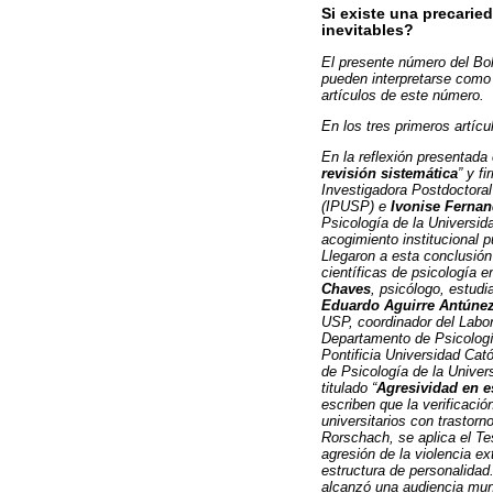
Si existe una precarie
inevitables?
El presente número del Bol
pueden interpretarse como
artículos de este número.
En los tres primeros artíc
En la reflexión presentada e
revisión sistemática
” y f
Investigadora Postdoctoral
(IPUSP) e
Ivonise Fernan
Psicología de la Universid
acogimiento institucional 
Llegaron a esta conclusión
científicas de psicología e
Chaves
, psicólogo, estudi
Eduardo Aguirre Antúne
USP, coordinador del Labo
Departamento de Psicologí
Pontificia Universidad Ca
de Psicología de la Univer
titulado “
Agresividad en es
escriben que la verificaci
universitarios con trastorn
Rorschach, se aplica el Te
agresión de la violencia ex
estructura de personalidad
alcanzó una audiencia mund