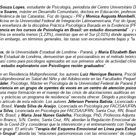
e Souza Lopes
, estudiante de Psicología, periodista del Centro Universitário 
a Soares
, máster en Desarrollo Comunitario, doctora en Educación, profesor
 Dinâmica de las Cataratas, Foz do Iguaçu - PR y
Monica Augusta Mombelli
icina en la Universidad Federal de Integración Latinoamericana, Foz do Igua
 enseñanza de la disciplina Práctica Psicológica Basada en la Evidencia (PPBE
encia en los cursos de Psicología en Brasil: un estudio documental
” - y
lina se enseña menos (1,23%), mientras que en el Sur (2,01%) donde aparece
 Sin embargo, en términos generales, las tasas son excesivamente bajas y “
la
va
, de la Universidade Estadual de Londrina - Paraná, y
Maria Elizabeth Bar
de Estadual de Londrina, demuestran que el psicoanálisis es el método teórico
 así como para psicólogos egresados en sus primeros años de actividad clínic
 estudio exploratorio con Psicólogos recién graduados
”.
n en Residencia Multiprofesional, los autores
Luiz Henrique Bezerra
, Psicól
tiprofesional en Salud del Niño y del Adolescente en las Facultades Pequeño
Mäder
, Psicólogo, Máster en Psicología de la Universidad Federal de Paraná 
riencia en un grupo de oyentes de voces en un centro de atención psicos
una mejor formación en el manejo de las crisis de alucinaciones auditivas en
s y prácticas un programa de residenci
a” necesita ofrecer. Dirigido a psicólog
 artículo de esta edición. Los autores
Jéferson Pereira Batista
, Licenciado 
Brasil;
Vanda Silva de Araújo
, Licenciada en Psicología por FACISA/UFRN,
a Silva
, Licenciada en Psicología por FACISA/UFRN, Santa Cruz, RN, Brasil
N, Brasil; y
Maria José Nunes Gadelha
, Psicóloga, PhD, Profesora Adjunta
Branco, S/N, Centro, Santa Cruz, RN, abordan la Regulación Emocional de e
s de la Covid-19 y consideran que la intervención y el entrenamiento con Ter
 grupo. El artículo “T
erapia del Esquema Emocional en Línea para Estudi
n Grupal
” aborda las “relaciones parsimoniosas con las emociones” de coleg