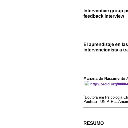
Interventive group 
feedback interview
El aprendizaje en la
intervencionista a t
Mariana do Nascimento A
http://orcid.org/0000
1
Doutora em Psicologia Clí
Paulista - UNIP, Rua Amar
RESUMO