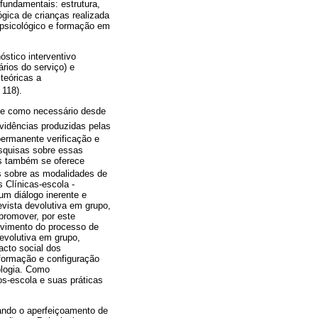
fundamentais: estrutura,
ógica de crianças realizada
 psicológico e formação em
óstico interventivo
ários do serviço) e
teóricas a
. 118).
-se como necessário desde
vidências produzidas pelas
permanente verificação e
esquisas sobre essas
as também se oferece
os sobre as modalidades de
 Clínicas-escola -
um diálogo inerente e
evista devolutiva em grupo,
promover, por este
olvimento do processo de
devolutiva em grupo,
acto social dos
 formação e configuração
ologia. Como
os-escola e suas práticas
ando o aperfeiçoamento de