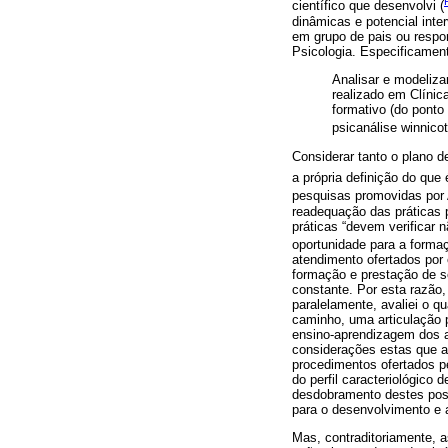
científico que desenvolvi (
dinâmicas e potencial inte
em grupo de pais ou respo
Psicologia. Especificament
Analisar e modeliza
realizado em Clínic
formativo (do ponto
psicanálise winnico
Considerar tanto o plano 
a própria definição do que
pesquisas promovidas por
readequação das práticas 
práticas “devem verificar
oportunidade para a formaç
atendimento ofertados por 
formação e prestação de se
constante. Por esta razão,
paralelamente, avaliei o q
caminho, uma articulação p
ensino-aprendizagem dos al
considerações estas que a
procedimentos ofertados p
do perfil caracteriológico
desdobramento destes post
para o desenvolvimento e 
Mas, contraditoriamente, 