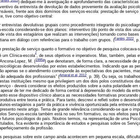
Fantini, 2022
) dediquei-me à averiguação e aprofundamento das características 
rventivo da entrevista de devolução de dados proveniente da avaliação psicol
nsáveis, frente aos dois domínios dos serviços-escola: prestação de serviço
e, tive como objetivo central:
r entrevistas devolutivas grupais como procedimento integrante do psicodiagn
a-escola considerando-se dois planos: interventivo (do ponto de vista dos usu
 de vista dos estagiários que realizam as intervenções) tomando como bases 
Fantini, 2022
ttiana em diálogo com referências para o trabalho com grupos. (
, p
de prestação de serviço quanto o formativo no objetivo de pesquisa colocava
2
 é um Clínica-escola
, de seus objetivos e imperativos. Mas, também, pelas e
1995a
 Ancona-Lopez, M. (
) que denotaram, de forma clara, a necessidade de 
psicológicas desenvolvidas por estes estabelecimentos. Indicando que as p
 não apenas se o atendimento corresponde às expectativas dos pacientes, m
Amaral et al, 2012
ão adequada dos profissionais” (
, p. 39). Ou seja, os trabalh
estas instituições mesmo que privilegiem um dos dois polos constitutivos das
rviço - deverá considerar os efeitos produzidos sobre a outra polaridade em 
 apesar de ter me dedicado de forma central à depreensão do modelo da entr
uanto esse dispositivo clínico abarca as necessidades formativas procurando 
rodutiva entre teoria e prática. Para tanto, descrevi e refleti sobre o desenv
unos-estagiários a partir da prática e vivência oportunizada pela entrevista 
presento neste artigo. Tema de grande relevância considerando-se que o imp
elos Serviços-escola também está no seu fim formativo, ou nos efeitos para
 de futuros psicólogos do país. Noutros termos, na representação de uma Psic
ulados, fica evidente a importância de estudos e pesquisas sobre os Serviç
aperfeiçoamento da profissão.
as pesquisas sobre este campo ainda acontecem em pequena escala, dificult