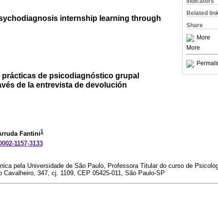
Indicators
Related lin
psychodiagnosis internship learning through
Share
More
More
Permali
s prácticas de psicodiagnóstico grupal
ravés de la entrevista de devolución
1
rruda Fantini
-0002-1157-3133
nica pela Universidade de São Paulo, Professora Titular do curso de Psicolo
o Cavalheiro, 347, cj. 1109, CEP 05425-011, São Paulo-SP