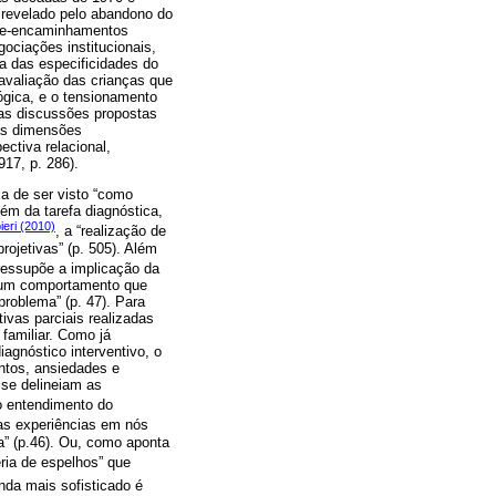
l revelado pelo abandono do
 re-encaminhamentos
ociações institucionais,
a das especificidades do
 avaliação das crianças que
ógica, e o tensionamento
das discussões propostas
uas dimensões
ctiva relacional,
917, p. 286).
xa de ser visto “como
lém da tarefa diagnóstica,
ieri (2010)
, a “realização de
rojetivas” (p. 505). Além
pressupõe a implicação da
ta um comportamento que
problema” (p. 47). Para
ivas parciais realizadas
 familiar. Como já
iagnóstico interventivo, o
entos, ansiedades e
 se delineiam as
 o entendimento do
ras experiências em nós
” (p.46). Ou, como aponta
ria de espelhos” que
inda mais sofisticado é