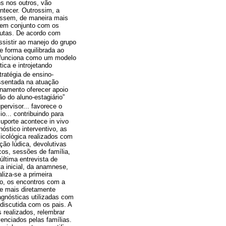
ns nos outros, vão
ontecer. Outrossim, a
lassem, de maneira mais
m em conjunto com os
eutas. De acordo com
ssistir ao manejo do grupo
e forma equilibrada ao
o funciona como um modelo
ica e introjetando
tratégia de ensino-
assentada na atuação
onamento oferecer apoio
o do aluno-estagiário”
ervisor... favorece o
o... contribuindo para
uporte acontece in vivo
óstico interventivo, as
icológica realizados com
ção lúdica, devolutivas
cos, sessões de família,
 última entrevista de
a inicial, da anamnese,
liza-se a primeira
to, os encontros com a
se mais diretamente
agnósticas utilizadas com
discutida com os pais. A
s realizados, relembrar
enciados pelas famílias.