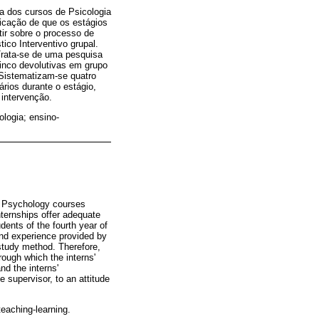
a dos cursos de Psicologia
ficação de que os estágios
tir sobre o processo de
ico Interventivo grupal.
 Trata-se de uma pesquisa
cinco devolutivas em grupo
 Sistematizam-se quatro
rios durante o estágio,
intervenção.
ologia; ensino-
by Psychology courses
nternships offer adequate
dents of the fourth year of
and experience provided by
study method. Therefore,
rough which the interns'
d the interns'
 supervisor, to an attitude
teaching-learning.