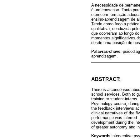
A necessidade de permanen
é um consenso. Tanto para 
oferecem formação adequada
ensino-aprendizagem de alu
Tendo como foco a prática 
qualitativa, conduzida pel
que ocorreram ao longo do
momentos significativos d
desde uma posição de obse
Palavras-chave:
psicodiag
aprendizagem.
ABSTRACT:
There is a consensus about
school services. Both to gu
training to student-interns
Psychology course, during 
the feedback interviews ac
clinical narratives of the 
performance was inferred. 
development during the int
of greater autonomy and in
Keywords
interventive psy