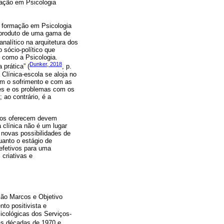
mação em Psicologia
a formação em Psicologia
 produto de uma gama de
alítico na arquitetura dos
o sócio-político que
 como a Psicologia.
Dunker, 2018
prática” (
, p.
Clínica-escola se aloja no
com o sofrimento e com as
des e os problemas com os
 ao contrário, é a
ntos oferecem devem
a clínica não é um lugar
 novas possibilidades de
uanto o estágio de
 efetivos para uma
criativas e
São Marcos e Objetivo
to positivista e
icológicas dos Serviços-
 as décadas de 1970 e