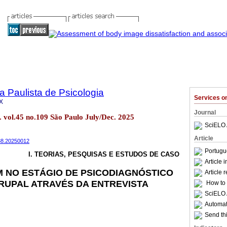
a Paulista de Psicologia
Services 
X
Journal
l. vol.45 no.109 São Paulo July/Dec. 2025
SciELO 
Article
038.20250012
Portugu
I. TEORIAS, PESQUISAS E ESTUDOS DE CASO
Article 
 NO ESTÁGIO DE PSICODIAGNÓSTICO
Article 
RUPAL ATRAVÉS DA ENTREVISTA
How to c
SciELO 
Automati
Send thi