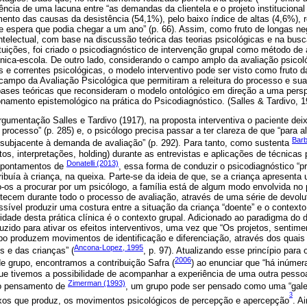
ência de uma lacuna entre “as demandas da clientela e o projeto instituciona
nto das causas da desistência (54,1%), pelo baixo índice de altas (4,6%),
 espera que podia chegar a um ano” (p. 66). Assim, como fruto de longas neg
telectual, com base na discussão teórica das teorias psicológicas e na busc
ituições, foi criado o psicodiagnóstico de intervenção grupal como método de
ínica-escola. De outro lado, considerando o campo amplo da avaliação psicol
s e correntes psicológicas, o modelo interventivo pode ser visto como fruto 
 campo da Avaliação Psicológica que permitiram a releitura do processo e s
bases teóricas que reconsideram o modelo ontológico em direção a uma perspe
onamento epistemológico na prática do Psicodiagnóstico. (Salles & Tardivo, 1
rgumentação Salles e Tardivo (1917), na proposta interventiva o paciente dei
 processo” (p. 285) e, o psicólogo precisa passar a ter clareza de que “para a
Barb
 subjacente à demanda de avaliação” (p. 292). Para tanto, como sustenta
os, interpretações, holding) durante as entrevistas e aplicações de técnicas p
Donatelli (2013)
apontamentos de
, essa forma de conduzir o psicodiagnóstico “
tribuía à criança, na queixa. Parte-se da ideia de que, se a criança apresen
o-os a procurar por um psicólogo, a família está de algum modo envolvida no 
tecem durante todo o processo de avaliação, através de uma série de devolut
sível produzir uma costura entre a situação da criança “doente” e o contexto
idade desta prática clínica é o contexto grupal. Adicionado ao paradigma do d
oduzido para ativar os efeitos interventivos, uma vez que “Os projetos, sentim
po produzem movimentos de identificação e diferenciação, através dos quais
Ancona-Lopez, 1995
s e das crianças” (
, p. 97). Atualizando esse princípio para
2006
 de grupo, encontramos a contribuição Safra (
) ao enunciar que “há inúme
 tivemos a possibilidade de acompanhar a experiência de uma outra pessoa
Zimerman (1993)
 o pensamento de
, um grupo pode ser pensado como uma “gale
3
flexos que produz, os movimentos psicológicos de percepção e apercepção
. A