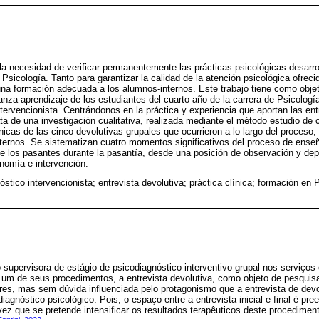
a necesidad de verificar permanentemente las prácticas psicológicas desarro
Psicología. Tanto para garantizar la calidad de la atención psicológica ofreci
una formación adecuada a los alumnos-internos. Este trabajo tiene como objeti
nza-aprendizaje de los estudiantes del cuarto año de la carrera de Psicologí
tervencionista. Centrándonos en la práctica y experiencia que aportan las ent
ta de una investigación cualitativa, realizada mediante el método estudio de 
nicas de las cinco devolutivas grupales que ocurrieron a lo largo del proceso,
 internos. Se sistematizan cuatro momentos significativos del proceso de ense
de los pasantes durante la pasantía, desde una posición de observación y dep
nomía e intervención.
óstico intervencionista; entrevista devolutiva; práctica clínica; formación en
upervisora de estágio de psicodiagnóstico interventivo grupal nos serviços
r um de seus procedimentos, a entrevista devolutiva, como objeto de pesquis
res, mas sem dúvida influenciada pelo protagonismo que a entrevista de d
iagnóstico psicológico. Pois, o espaço entre a entrevista inicial e final é p
vez que se pretende intensificar os resultados terapêuticos deste procediment