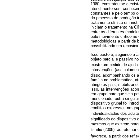
1980, constatou-se a exist
atendimento sem conhecime
constantes e pelo tempo de
do processo de produção in
tratamento clínico em inst
iniciam o tratamento na Cl
entre os diferentes modelo
pelo movimento crítico no
metodológicas a partir de 
possibilitando um reposici
Isso posto e, seguindo a a
objeto parcial e passivo no
existe um pedido de ajuda
intervenções (assinalament
disso, acompanhando os 
família na problemática, a
atinge os pais, mobilizand
isso, as intervenções acon
em grupo para que seja pos
mencionado, outra singular
dispositivo grupal foi intr
conflitos expressos no gru
individualidades dos adulto
significado do dispositivo
mesmos que existem porque
Emílio (2008), ao retomar
favorece, a partir dos re