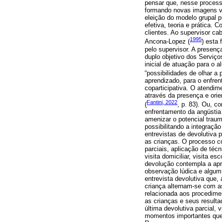
pensar que, nesse processo
formando novas imagens vir
eleição do modelo grupal 
efetiva, teoria e prática.
clientes. Ao supervisor c
1995
Ancona-Lopez (
) esta 
pelo supervisor. A presenç
duplo objetivo dos Serviç
inicial de atuação para o 
“possibilidades de olhar a p
aprendizado, para o enfren
coparticipativa. O atendim
através da presença e orie
Fantini, 2022
(
, p. 83). Ou, 
enfrentamento da angústia 
amenizar o potencial traum
possibilitando a integraçã
entrevistas de devolutiva
as crianças. O processo co
parciais, aplicação de téc
visita domiciliar, visita es
devolução contempla a apr
observação lúdica e algum
entrevista devolutiva que,
criança alternam-se com a
relacionada aos procedimen
as crianças e seus result
última devolutiva parcial,
momentos importantes que 