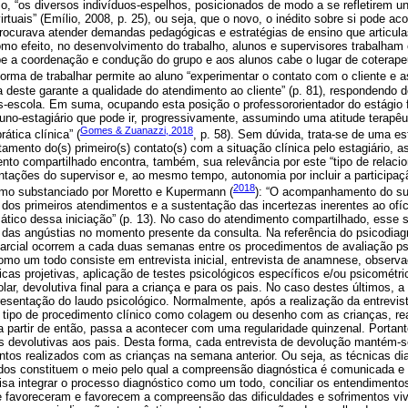
, “os diversos indivíduos-espelhos, posicionados de modo a se refletirem u
tuais” (Emílio, 2008, p. 25), ou seja, que o novo, o inédito sobre si pode ac
procurava atender demandas pedagógicas e estratégias de ensino que articu
 Como efeito, no desenvolvimento do trabalho, alunos e supervisores trabalha
abe a coordenação e condução do grupo e aos alunos cabe o lugar de coterap
forma de trabalhar permite ao aluno “experimentar o contato com o cliente e a
a deste garante a qualidade do atendimento ao cliente” (p. 81), respondendo d
os-escola. Em suma, ocupando esta posição o professororientador do estági
aluno-estagiário que pode ir, progressivamente, assumindo uma atitude terapêut
Gomes & Zuanazzi, 2018
rática clínica” (
, p. 58). Sem dúvida, trata-se de uma es
tamento do(s) primeiro(s) contato(s) com a situação clínica pelo estagiário, 
ento compartilhado encontra, também, sua relevância por este “tipo de relaci
ntações do supervisor e, ao mesmo tempo, autonomia por incluir a participaçã
2018
como substanciado por Moretto e Kupermann (
): “O acompanhamento do sup
dos primeiros atendimentos e a sustentação das incertezas inerentes ao ofíci
ático dessa iniciação” (p. 13). No caso do atendimento compartilhado, esse s
o das angústias no momento presente da consulta. Na referência do psicodiagn
 parcial ocorrem a cada duas semanas entre os procedimentos de avaliação ps
mo um todo consiste em entrevista inicial, entrevista de anamnese, observa
nicas projetivas, aplicação de testes psicológicos específicos e/ou psicométri
colar, devolutiva final para a criança e para os pais. No caso destes últimos, a
esentação do laudo psicológico. Normalmente, após a realização da entrevist
 tipo de procedimento clínico como colagem ou desenho com as crianças, rea
 a partir de então, passa a acontecer com uma regularidade quinzenal. Portan
s devolutivas aos pais. Desta forma, cada entrevista de devolução mantém-
tos realizados com as crianças na semana anterior. Ou seja, as técnicas di
ados constituem o meio pelo qual a compreensão diagnóstica é comunicada e 
 visa integrar o processo diagnóstico como um todo, conciliar os entendimento
favoreceram e favorecem a compreensão das dificuldades e sofrimentos viv