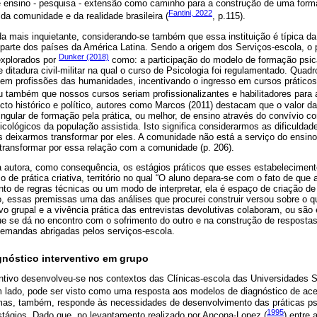
pé ensino - pesquisa - extensão como caminho para a construção de uma for
Fantini, 2022
a comunidade e da realidade brasileira (
, p.115).
da mais inquietante, considerando-se também que essa instituição é típica d
parte dos países da América Latina. Sendo a origem dos Serviços-escola, o
Dunker (2018)
xplorados por
como: a participação do modelo de formação psican
 ditadura civil-militar na qual o curso de Psicologia foi regulamentado. Quadr
em profissões das humanidades, incentivando o ingresso em cursos práticos
 também que nossos cursos seriam profissionalizantes e habilitadores para a 
to histórico e político, autores como Marcos (2011) destacam que o valor da 
ingular de formação pela prática, ou melhor, de ensino através do convívio 
cológicos da população assistida. Isto significa considerarmos as dificulda
deixarmos transformar por eles. A comunidade não está a serviço do ensino;
 transformar por essa relação com a comunidade (p. 206).
 autora, como consequência, os estágios práticos que esses estabelecime
de prática criativa, território no qual “O aluno depara-se com o fato de que 
to de regras técnicas ou um modo de interpretar, ela é espaço de criação de
o, essas premissas uma das análises que procurei construir versou sobre o q
ivo grupal e a vivência prática das entrevistas devolutivas colaboram, ou são
e se dá no encontro com o sofrimento do outro e na construção de respostas 
emandas abrigadas pelos serviços-escola.
nóstico interventivo em grupo
entivo desenvolveu-se nos contextos das Clínicas-escola das Universidades 
m lado, pode ser visto como uma resposta aos modelos de diagnóstico de acen
 mas, também, responde às necessidades de desenvolvimento das práticas ps
1995
tágios. Dado que, no levantamento realizado por Ancona-Lopez (
) entre