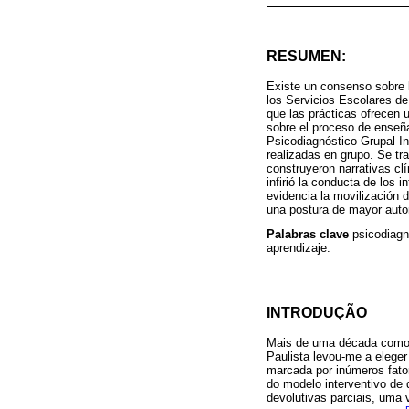
RESUMEN:
Existe un consenso sobre l
los Servicios Escolares de 
que las prácticas ofrecen 
sobre el proceso de enseña
Psicodiagnóstico Grupal In
realizadas en grupo. Se tra
construyeron narrativas clí
infirió la conducta de los
evidencia la movilización 
una postura de mayor auto
Palabras clave
psicodiagn
aprendizaje.
INTRODUÇÃO
Mais de uma década como s
Paulista levou-me a elege
marcada por inúmeros fato
do modelo interventivo de d
devolutivas parciais, uma 