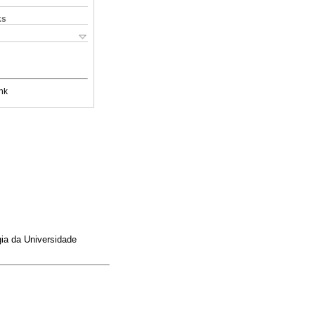
ks
nk
gia da Universidade