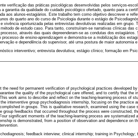
te verificação das práticas psicológicas desenvolvidas pelos serviços-escol
a garantia da qualidade do cuidado psicológico ofertado, quanto para a certi
 aos alunos-estagiários. Este trabalho tem como objetivo descrever e refle
nos do quarto ano do curso de Psicologia durante o estágio de Psicodiagnóst
e vivência oportunizada pelas entrevistas devolutivas realizadas em grupo.
o método de estudo caso. Para tanto, construíram-se narrativas clínicas das 
 processo, através das quais depreenderam-se as condutas dos estagiários.
o processo de ensino-aprendizagem e demonstra-se a mobilização dos estagiá
rvação e dependência do supervisor, até uma postura de maior autonomia e 
nóstico interventivo; entrevista devolutiva; estágio clínico; formação em Psic
 the need for permanent verification of psychological practices developed 
arantee the quality of the psychological care offered, and to certify that the i
. This work aims to describe and reflect on the teaching-learning process of stu
the interventive group psychodiagnosis internship, focusing on the practice 
complished in groups. This is qualitative research, examined using the case 
five group feedbacks that occurred throughout the process were constructed, th
Four significant moments of the teaching-learning process are systematized an
ernship is demonstrated, from a position of observation and dependence on the
tervention.
chodiagnosis; feedback interview; clinical internship; training in Psychology; 