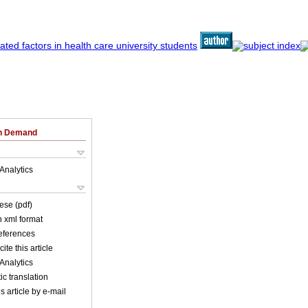
on Demand
Analytics
ese (pdf)
in xml format
references
ite this article
Analytics
c translation
s article by e-mail