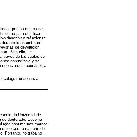
lladas por los cursos de
da, como para certificar
vo describir y reflexionar
a durante la pasantía de
revistas de devolución
caso. Para ello, se
 a través de las cuales se
ñanza-aprendizaje y se
endencia del supervisor, a
 Psicología; enseñanza-
-escola da Universidade
a de doutorado. Escolha
evolução assume nos marcos
reenchido com uma série de
o. Portanto, no trabalho