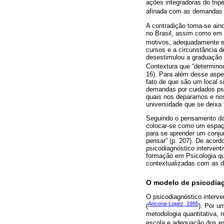
ações integradoras do tri
afinada com as demandas d
A contradição torna-se ain
no Brasil, assim como em 
motivos, adequadamente e
cursos e a circunstância de
desestimulou a graduação 
Contextura que “determinou
16). Para além desse aspec
fato de que são um local s
demandas por cuidados psi
quais nos deparamos e nos 
universidade que se deixa
Seguindo o pensamento da
colocar-se como um espaço 
para se aprender um conjun
pensar” (p. 207). De acord
psicodiagnóstico intervent
formação em Psicologia qu
contextualizadas com as d
O modelo de psicodiag
O psicodiagnóstico interv
Ancona-Lopez, 1995
(
). Por u
metodologia quantitativa,
escola e adequação dos es