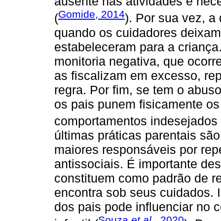
ausente nas atividades e nec
Gomide, 2014
(
). Por sua vez, a
quando os cuidadores deixam 
estabeleceram para a criança.
monitoria negativa, que ocor
as fiscalizam em excesso, re
regra. Por fim, se tem o abus
os pais punem fisicamente os f
comportamentos indesejados 
últimas práticas parentais s
maiores responsáveis por re
antissociais. É importante de
constituem como padrão de re
encontra sob seus cuidados. 
dos pais pode influenciar no
Souza
et al.
, 2020