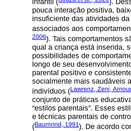
infantil (
). Des
pouca interação positiva, bai
insuficiente das atividades da
associados aos comportamentos
2006
). Tais comportamentos sã
qual a criança está inserida,
possibilidades de comportame
longo de seu desenvolvimento
parental positivo e consisten
socialmente mais saudáveis 
Lawrenz, Zeni, Arnou
indivíduos (
conjunto de práticas educativ
“estilos parentais”. Esses est
e técnicas parentais de contr
Baumrind, 1991
(
). De acordo co