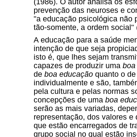
(1986). O autor analisa os esf
prevenção das neuroses e con
"a educação psicológica não 
tão-somente, a ordem social" 
A educação para a saúde men
intenção de que seja propici
isto é, que lhes sejam transm
capazes de produzir uma
boa
de
boa educação
quanto o de
individualmente e são, també
pela cultura e pelas normas s
concepções de uma
boa edu
serão as mais variadas, dep
representação, dos valores e 
que estão encarregados de tr
grupo social no qual estão ins