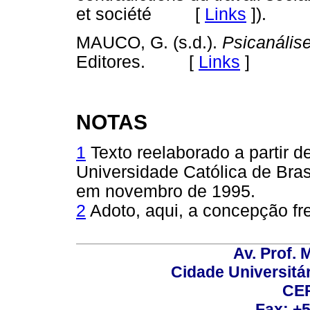
et société [
Links
]
).
MAUCO, G. (s.d.).
Psicanális
Editores. [
Links
]
NOTAS
1
Texto reelaborado a partir d
Universidade Católica de Bras
em novembro de 1995.
2
Adoto, aqui, a concepção fr
Av. Prof. 
Cidade Universitári
CEP
Fax: +