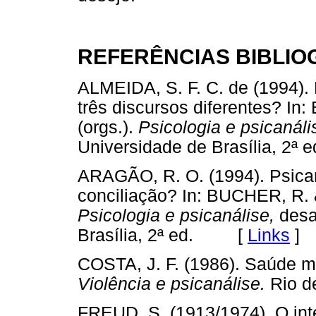
REFERÊNCIAS BIBLIO
ALMEIDA, S. F. C. de (1994). 
três discursos diferentes? I
(orgs.).
Psicologia e psicanáli
Universidade de Brasília, 
ARAGÃO, R. O. (1994). Psican
conciliação? In: BUCHER, R. &
Psicologia e psicanálise,
desaf
Brasília, 2ª ed. [
Links
]
COSTA, J. F. (1986). Saúde m
Violência e psicanálise.
Rio d
FREUD, S. (1913/1974). O inter