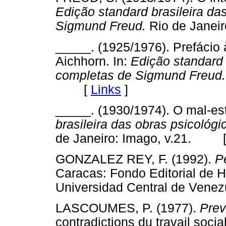
Edição standard brasileira da
Sigmund Freud.
Rio de Jane
_____. (1925/1976). Prefácio 
Aichhorn. In:
Edição standard 
completas de Sigmund Freud.
[
Links
]
_____. (1930/1974). O mal-esta
brasileira das obras psicoló
de Janeiro: Imago, v.21. 
GONZALEZ REY, F. (1992).
P
Caracas: Fondo Editorial de
Universidad Central de Ve
LASCOUMES, P. (1977).
Prev
contradictions du travail soci