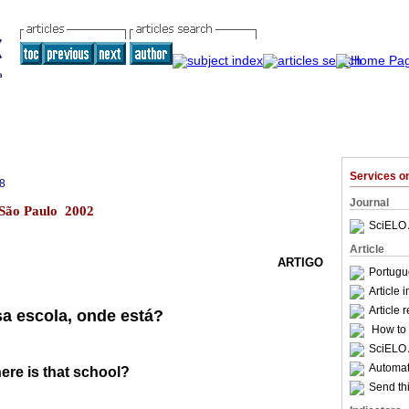
Services 
8
Journal
2 São Paulo 2002
SciELO 
Article
ARTIGO
Portugu
Article 
Article 
sa escola, onde está?
How to c
SciELO 
Automati
here is that school?
Send thi