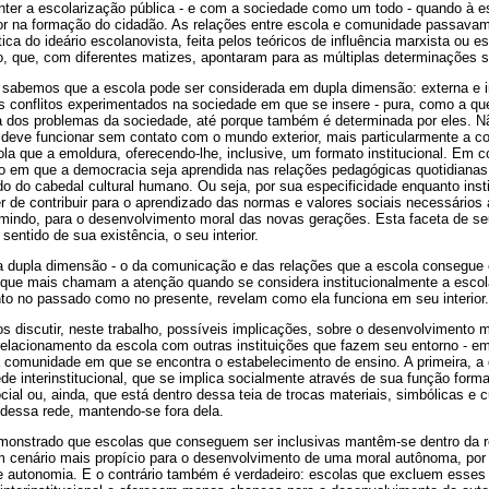
ter a escolarização pública - e com a sociedade como um todo - quando à 
or na formação do cidadão. As relações entre escola e comunidade passavam 
tica do ideário escolanovista, feita pelos teóricos de influência marxista ou est
 que, com diferentes matizes, apontaram para as múltiplas determinações so
je sabemos que a escola pode ser considerada em dupla dimensão: externa e i
os conflitos experimentados na sociedade em que se insere - pura, como a qu
a dos problemas da sociedade, até porque também é determinada por eles. N
o deve funcionar sem contato com o mundo exterior, mais particularmente a 
cola que a emoldura, oferecendo-lhe, inclusive, um formato institucional. Em 
o em que a democracia seja aprendida nas relações pedagógicas quotidian
do do cabedal cultural humano. Ou seja, por sua especificidade enquanto insti
 de contribuir para o aprendizado das normas e valores sociais necessários 
sumindo, para o desenvolvimento moral das novas gerações. Esta faceta de seu
sentido de sua existência, o seu interior.
a dupla dimensão - o da comunicação e das relações que a escola consegue
 que mais chamam a atenção quando se considera institucionalmente a escol
nto no passado como no presente, revelam como ela funciona em seu interior.
 discutir, neste trabalho, possíveis implicações, sobre o desenvolvimento m
relacionamento da escola com outras instituições que fazem seu entorno - em 
 a comunidade em que se encontra o estabelecimento de ensino. A primeira, 
de interinstitucional, que se implica socialmente através de sua função form
ial ou, ainda, que está dentro dessa teia de trocas materiais, simbólicas e c
 dessa rede, mantendo-se fora dela.
emonstrado que escolas que conseguem ser inclusivas mantêm-se dentro da red
 cenário mais propício para o desenvolvimento de uma moral autônoma, por
autonomia. E o contrário também é verdadeiro: escolas que excluem esses 