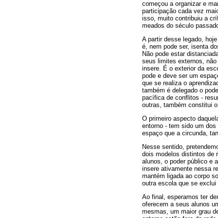
começou a organizar e man
participação cada vez mai
isso, muito contribuiu a crí
meados do século passado,
A partir desse legado, ho
é, nem pode ser, isenta d
Não pode estar distanciad
seus limites externos, nã
insere. É o exterior da es
pode e deve ser um espaç
que se realiza o aprendiza
também é delegado o poder
pacífica de conflitos - re
outras, também constitui o 
O primeiro aspecto daquel
entorno - tem sido um dos
espaço que a circunda, ta
Nesse sentido, pretendemos
dois modelos distintos de 
alunos, o poder público e
insere ativamente nessa re
mantém ligada ao corpo soc
outra escola que se exclui
Ao final, esperamos ter d
oferecem a seus alunos um
mesmas, um maior grau de 