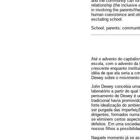
and the community can func
relationship (the inclusive
in involving the parents/th
human coexistence and oti
excluding school.
School; parents; communit
Até o advento do capitalism
escola, com o advento da 
crescente enquanto instit
idéia de que ela seria a co
Dewey sobre o movimento 
John Dewey concebia uma e
laboratório a partir do qu
pensamento de Dewey é um 
tradicional havia promovi
forte idealização do ambie
ser purgada das imperfeiçõ
dirigentes, formados numa 
se eliminem certos aspect
defeitos. Em uma sociedad
nossos filhos a possibilid
Naquele momento já se ass