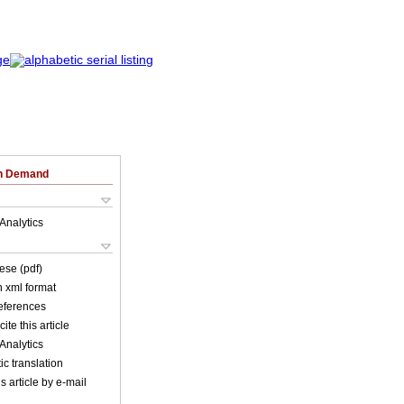
on Demand
Analytics
ese (pdf)
in xml format
references
ite this article
Analytics
c translation
s article by e-mail