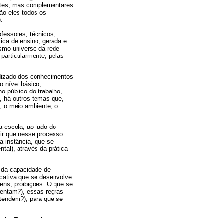
ntes, mas complementares:
são eles todos os
).
fessores, técnicos,
lica de ensino, gerada e
smo universo da rede
 particularmente, pelas
endizado dos conhecimentos
o nível básico,
o público do trabalho,
s, há outros temas que,
, o meio ambiente, o
 escola, ao lado do
tir que nesse processo
 instância, que se
tal), através da prática
 da capacidade de
ucativa que se desenvolve
dens, proibições. O que se
mentam?), essas regras
etendem?), para que se