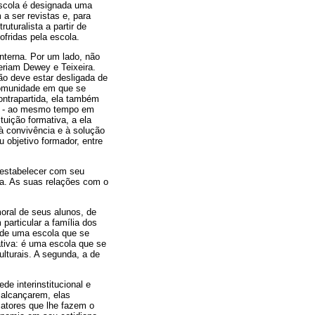
escola é designada uma
a ser revistas e, para
ruturalista a partir de
fridas pela escola.
nterna. Por um lado, não
eriam Dewey e Teixeira.
ão deve estar desligada de
comunidade em que se
contrapartida, ela também
as - ao mesmo tempo em
tuição formativa, a ela
à convivência e à solução
 objetivo formador, entre
 estabelecer com seu
a. As suas relações com o
oral de seus alunos, de
particular a família dos
a de uma escola que se
ativa: é uma escola que se
ulturais. A segunda, a de
e interinstitucional e
 alcançarem, elas
atores que lhe fazem o