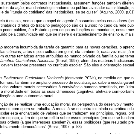
e sustentam pelos contratos institucionais, assumem funções também difere
iretos da ação, mandantes/legitimadores ou público avaliador da instituição, 
 de 'liturgia do cotidiano' das instituições, se se quiser" (Aquino, 2000, p.61
lo à escola, vemos que o papel de agente é assumido pelos educadores (pro
stinatários diretos do trabalho pedagógico são os alunos; no caso da rede púb
do poder público, é o Estado quem ocupa as funções de mandante; nesse me
ituído pela comunidade em que se insere o estabelecimento de ensino e, mais
ção moderna incumbida da tarefa de garantir, para as novas gerações, o apr
as ciências, artes e pela cultura em geral, ela também é, cada vez mais já n
 outras temáticas antes atribuídas ao mundo privado da família ou ao terren
âmetros Curriculares Nacionais
(Brasil, 1997); além das matérias tradicionai
devem fazer-se presentes no currículo escolar. São eles a orientação sexual
es
Parâmetros Curriculares Nacionais
(doravante PCNs), na medida em que na
formais, também se amplia o processo de socialização, cabe à escola garan
dos valores morais necessários à convivência humana permitindo, em última
a moralidade em todas as suas dimensões (cognitiva, afetiva e com-portamen
direção a uma autonomia moral.
nção de se realizar uma educação moral, na perspectiva do desenvolvimento
jovens com quem se trabalha. A moral já se encontra instalada na prática ed
scolar está encharcado de valores que se traduzem em princípios, regras, or
ntre espaço, a fim de que se reflita sobre esses princípios (em que se funda
essas ordens (a que interesses atendem?), essas proibições (que resultado pr
fetivamente democráticas" (Brasil, 1997, p. 53).