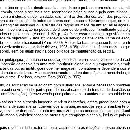
se tipo de gestão, desde aquela exercida pelo professor em sala de aula at
a escola, tende a ser mais bem reconhecida pelos alunos e pela comunidade, 
, com a inclusão da comunidade, das famílias dos alunos, além dos próprios 
para a identificação de todos os atores com a escola. Certamente que, de mod
restringir as decisões ou a feitura das regras às mãos de um só: as relações
al - a centralização na pessoa do diretor ou do professor - confluindo para o 
idos no processo " (Vianna, 1989, p. 24). Sem essa mudança, a gestão escol
a de objetivos" - uma atividade-meio a serviço da finalidade última da esc
da, no modelo tradicional (Paro, 2000). Até os fantasmas que confundem part
ulverização da autoridade (Neves, 1998, p.98) não se justificam mais, porq
essores, sem os quais não há possibilidade de manutenção da escola.
eal pedagógico, a autonomia escolar, condição para o desenvolvimento da au
 inserção da escola em uma rede interinstitucional que a ultrapassa e a emo
parte das outras instituições que lhe margeiam, constituem e dependem dos 
de auto-suficiência. É o reconhecimento maduro das próprias capacidades, d
 outros. Por isso, adverte Paro (2000, p. 305):
ais) da educação se relacionam com a liberdade, então é necessário providen
a escola deve atender participem democraticamente da tomada de decisões q
 administração (...) envolvendo principalmente os usuários e a comunidade em 
até aqui: se a escola buscar cumprir suas tarefas, estará preocupada com 
é uma de suas metas, convém que a instituição escolar seja um ambiente pr
, deve ser democrático; isto implica dizer que os acordos institucionais fun
 de modo a valorizar todos os atores que compõem a escola, inclusive pais 
pais e comunidade, externamente, assim como as relações intersubjetivas no