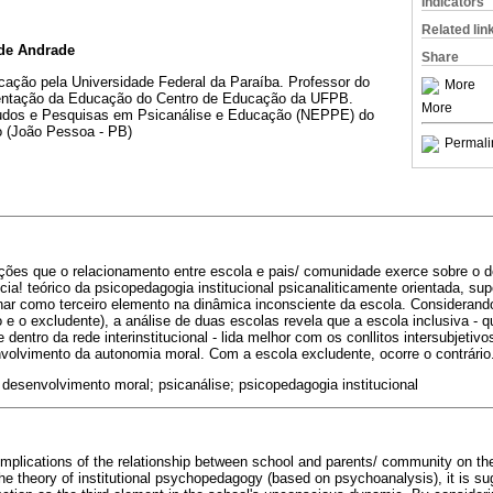
Indicators
Related lin
 de Andrade
Share
ação pela Universidade Federal da Paraíba. Professor do
More
ntação da Educação do Centro de Educação da UFPB.
More
udos e Pesquisas em Psicanálise e Educação (NEPPE) do
o (João Pessoa - PB)
Permali
cações que o relacionamento entre escola e pais/ comunidade exerce sobre o 
. cia! teórico da psicopedagogia institucional psicanaliticamente orientada, su
r como terceiro elemento na dinâmica inconsciente da escola. Considerand
o e o excludente), a análise de duas escolas revela que a escola inclusiva - 
entro da rede interinstitucional - lida melhor com os conllitos intersubjetiv
volvimento da autonomia moral. Com a escola excludente, ocorre o contrário
desenvolvimento moral; psicanálise; psicopedagogia institucional
 implications of the relationship between school and parents/ community on th
he theory of institutional psychopedagogy (based on psychoanalysis), it is su