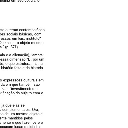
onomia em seu cotidiano,
vou-se o termo contemporâneo
ades sociais básicas, com
essos em leis; instituto"
a Durkheim, o objeto mesmo
l" (p. 571).
mia e a alienação), lembra:
ue essa dimensão "É, por um
o, o que estrutura, institui,
istória feita e da história
es expressões culturais em
dida em que também são
lizam "investimentos e
ificação do sujeito com o
 já que elas se
os complementares. Ora,
orno de um mesmo objeto e
mente mantidos pelos
osamente o que fazemos e o
ocupam lugares distintos