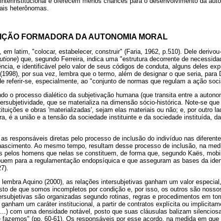
e interinstitucional e oferecem menos chances para o desenvolvimento da aut
ais heterônomas.
TUIÇÃO FORMADORA DA AUTONOMIA MORAL
, em latim, "colocar, estabelecer, construir" (Faria, 1962, p.510). Dele deri
tutione
) que, segundo Ferreira, indica uma "estrutura decorrente de necessid
ncia, e identificável pelo valor de seus códigos de conduta, alguns deles expr
(1998), por sua vez, lembra que o termo, além de designar o que seria, par
 referir-se, especialmente, ao "conjunto de normas que regulam a ação socia
indo o processo dialético da subjetivação humana (que transita entre a autono
intersubjetividade, que se materializa na dimensão sócio-histórica. Note-se q
ituições e obras 'materializadas', sejam elas materiais ou não; e, por outro lad
, é a união e a tensão da sociedade instituinte e da sociedade instituída, da h
 as responsáveis diretas pelo processo de inclusão do indivíduo nas diferent
 nascimento. Ao mesmo tempo, resultam desse processo de inclusão, na me
s pelos homens que nelas se constituem, de forma que, segundo Kaës, mobi
buem para a regulamentação endopsíquica e que asseguram as bases da ident
27).
embra Aquino (2000), as relações intersubjetivas ganham um valor especial,
o de que somos incompletos por condição e, por isso, os outros são noss
ersubjetivas são organizadas segundo rotinas, regras e procedimentos em t
nham um caráter institucional, a partir de contratos explícita ou implicita
 "(...) com uma densidade notável, posto que suas cláusulas balizam silenci
fazemos" (pp. 60-61). Os responsáveis por esse acordo, na medida em que 