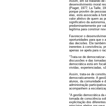
Assim, em se tratando de é
desenvolvimento moral res
(Piaget, 1977; La Taille, 1
porque provêm de pessoas c
elas, está associada à fon
valor afetivo de quem as p
significativo da autonomia
predominantemente por val
legítima para construir nov
Favorecer o desenvolvimen
oportunidades para que o a
das decisões. Ele também 
inerentes à convivência, 
apenas se apela para o ra
"Trata-se de democratizar
discussões e das tomadas d
democrática está em focali
vividas, experienciadas, s
Assim, trata-se de constit
democraticamente. A gestã
alunos, da comunidade e d
administração participati
acompanhem a escolarizaçã
"A gestão democrática da e
tomada de consciência sobr
explicitação dos diferente
princípios eleitos por seu