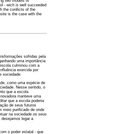
ing two models ot
ool - wich is well succeeded
 the conllicts of the
ite is the case with the
ransformações sofridas pela
 ganhando uma importância
 escola culminou com a
influência exercida por
e sociedade.
dade, como uma espécie de
ociedade. Nesse sentido, o
nto que a escola
a inovadora manteve uma
itar que a escola poderia
 ação de seus futuros
m meio purificado de onde
etuar na sociedade os seus
l desejamos legar a
com o poder estatal - que