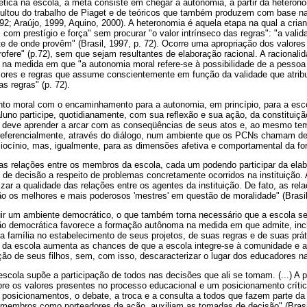
tica na escola, a meta consiste em chegar à autonomia, a partir da heterono
ultou do trabalho de Piaget e de teóricos que também produzem com base na 
992; Araújo, 1999, Aquino, 2000). A heteronomia é aquela etapa na qual a crian
om prestígio e força" sem procurar "o valor intrínseco das regras": "a valida
te de onde provêm" (Brasil, 1997, p. 72). Ocorre uma apropriação dos valores 
rofere" (p.72), sem que sejam resultantes de elaboração racional. A racionali
, na medida em que "a autonomia moral refere-se à possibilidade de a pesso
ores e regras que assume conscientemente em função da validade que atribui
as regras" (p. 72).
to moral com o encaminhamento para a autonomia, em princípio, para a escol
luno participe, quotidianamente, com sua reflexão e sua ação, da constituição
deve aprender a arcar com as conseqüências de seus atos e, ao mesmo temp
preferencialmente, através do diálogo, num ambiente que os PCNs chamam d
ciocínio, mas, igualmente, para as dimensões afetiva e comportamental da f
 as relações entre os membros da escola, cada um podendo participar da ela
e decisão a respeito de problemas concretamente ocorridos na instituição. 
zar a qualidade das relações entre os agentes da instituição. De fato, as rel
ão os melhores e mais poderosos 'mestres' em questão de moralidade" (Brasil,
uir um ambiente democrático, o que também torna necessário que a escola se
o democrática favorece a formação autônoma na medida em que admite, inclu
a família no estabelecimento de seus projetos, de suas regras e de suas prá
va da escola aumenta as chances de que a escola integre-se à comunidade e a
o de seus filhos, sem, com isso, descaracterizar o lugar dos educadores n
scola supõe a participação de todos nas decisões que ali se tomam. (...) A 
e os valores presentes no processo educacional e um posicionamento crítico 
s posicionamentos, o debate, a troca e a consulta a todos que fazem parte da i
s membros como norteadores da ação, auxiliam as tomadas de decisão" (Brasil