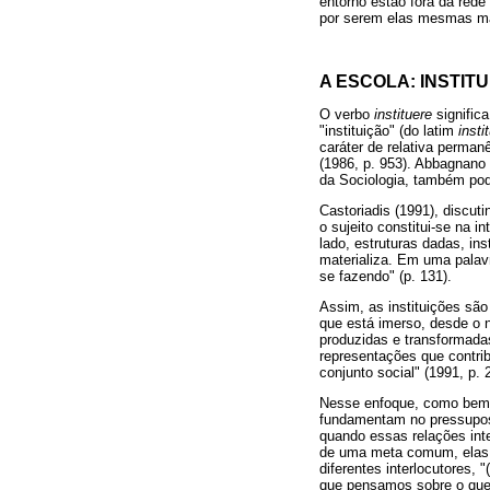
entorno estão fora da red
por serem elas mesmas m
A ESCOLA: INSTI
O verbo
instituere
significa
"instituição" (do latim
insti
caráter de relativa permanê
(1986, p. 953). Abbagnano 
da Sociologia, também pode
Castoriadis (1991), discut
o sujeito constitui-se na 
lado, estruturas dadas, inst
materializa. Em uma palavra
se fazendo" (p. 131).
Assim, as instituições são
que está imerso, desde o
produzidas e transformada
representações que contri
conjunto social" (1991, p. 
Nesse enfoque, como bem l
fundamentam no pressupost
quando essas relações int
de uma meta comum, elas ga
diferentes interlocutores,
que pensamos sobre o que 