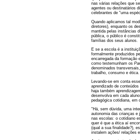
nas várias relações que s
agentes ou destinatários d
celebrantes de "uma espécie
Quando aplicamos tal mode
diretores), enquanto os de
mantida pelas instâncias 
pública, o público é const
famílias dos seus alunos.
E se a escola é a institui
formalmente produzidos pel
encarregada da formação em
como testemunham os
Par
denominados transversais, 
trabalho, consumo e ética.
Levando-se em conta ess
aprendizado de conteúdos 
haja também aprendizagem 
desenvolva em cada aluno 
pedagógica cotidiana, em 
"Há, sem dúvida, uma inte
autonomia das crianças e 
nas escolas: o cotidiano e
quer é que a ética aí enco
(qual a sua finalidade?), 
instalem ações/ relações e