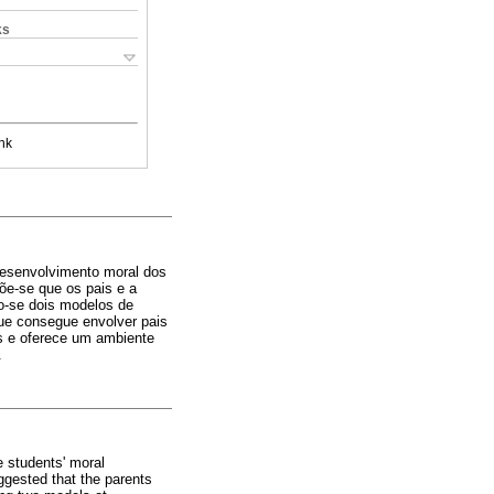
ks
nk
desenvolvimento moral dos
põe-se que os pais e a
o-se dois modelos de
que consegue envolver pais
os e oferece um ambiente
.
e students' moral
ggested that the parents