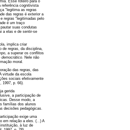
mia. Esse roteiro para o
referência cognitivista
ça "legitima as regras
de das regras é exterior a
e regras "legitimadas pelo
dade é um traço
a pautar suas condutas
 a elas e de sentir-se
a, implica criar
 de regras, da disciplina,
o, a superar os conflitos
e
democrático.
Nele não
ormação moral.
boração das regras, das
A virtude da escola
ações sociais efetivamente
 1997, p. 66).
ja gerida
sive, a participação de
ticas. Desse modo, a
s famílias dos alunos
as decisões pedagógicas.
participação exige uma
em relação a eles. (...) A
nstituição, à luz de
, 1997, p. 78).