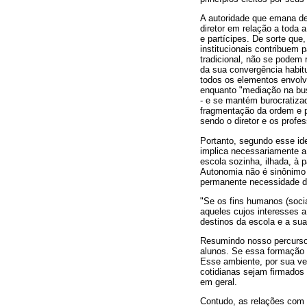
A autoridade que emana des
diretor em relação a toda 
e partícipes. De sorte que
institucionais contribuem 
tradicional, não se podem 
da sua convergência habitu
todos os elementos envolv
enquanto "mediação na busc
- e se mantém burocratiza
fragmentação da ordem e p
sendo o diretor e os prof
Portanto, segundo esse id
implica necessariamente a
escola sozinha, ilhada, à 
Autonomia não é sinônimo 
permanente necessidade dos
"Se os fins humanos (soci
aqueles cujos interesses 
destinos da escola e a sua
Resumindo nosso percurso 
alunos. Se essa formação 
Esse ambiente, por sua vez
cotidianas sejam firmados
em geral.
Contudo, as relações com 