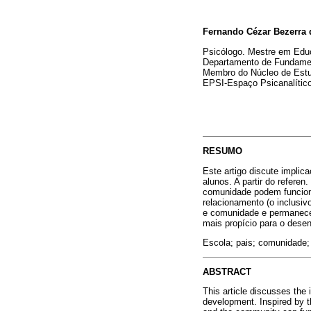
Fernando Cézar Bezerra
Psicólogo. Mestre em Educ
Departamento de Fundame
Membro do Núcleo de Est
EPSI-Espaço Psicanalític
RESUMO
Este artigo discute impli
alunos. A partir do referen
comunidade podem funciona
relacionamento (o inclusiv
e comunidade e permanece d
mais propício para o desen
Escola; pais; comunidade; 
ABSTRACT
This article discusses the
development. Inspired by t