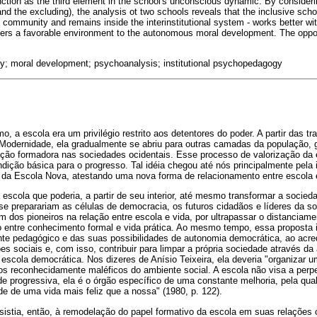
tion as the third element in the school's unconscious dynamic. By consider
 and the excluding), the analysis ot two schools reveals that the inclusive sch
e community and remains inside the interinstitutional system - works better with
ers a favorable environment to the autonomous moral development. The oppos
y; moral development; psychoanalysis; institutional psychopedagogy
o, a escola era um privilégio restrito aos detentores do poder. A partir das t
Modernidade, ela gradualmente se abriu para outras camadas da população,
uição formadora nas sociedades ocidentais. Esse processo de valorização da
ndição básica para o progresso. Tal idéia chegou até nós principalmente pela 
da Escola Nova, atestando uma nova forma de relacionamento entre escola 
scola que poderia, a partir de seu interior, até mesmo transformar a socie
al se preparariam as células de democracia, os futuros cidadãos e líderes da s
dos pioneiros na relação entre escola e vida, por ultrapassar o distanciame
do entre conhecimento formal e vida prática. Ao mesmo tempo, essa propost
nte pedagógico e das suas possibilidades de autonomia democrática, ao acred
es sociais e, com isso, contribuir para limpar a própria sociedade através da
escola democrática. Nos dizeres de Anísio Teixeira, ela deveria "organizar u
os reconhecidamente maléficos do ambiente social. A escola não visa a perp
e progressiva, ela é o órgão específico de uma constante melhoria, pela qua
ade de uma vida mais feliz que a nossa" (1980, p. 122).
istia, então, à remodelação do papel formativo da escola em suas relações 