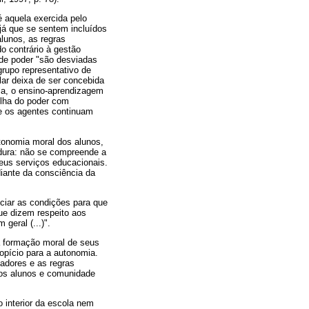
é aquela exercida pelo
já que se sentem incluídos
alunos, as regras
o contrário à gestão
 de poder "são desviadas
grupo representativo de
ar deixa de ser concebida
ola, o ensino-aprendizagem
ilha do poder com
ue os agentes continuam
tonomia moral dos alunos,
ldura: não se compreende a
seus serviços educacionais.
iante da consciência da
ciar as condições para que
ue dizem respeito aos
geral (...)".
a formação moral de seus
opício para a autonomia.
dadores e as regras
dos alunos e comunidade
 interior da escola nem