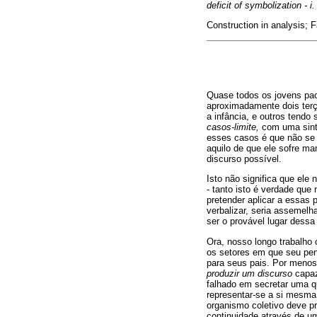
deficit of symbolization - i
Construction in analysis; 
Quase todos os jovens pac
aproximadamente dois ter
a infância, e outros tendo
casos-limite,
com uma sinto
esses casos é que não se 
aquilo de que ele sofre m
discurso possível.
Isto não significa que ele
- tanto isto é verdade que
pretender aplicar a essas
verbalizar, seria assemelh
ser o provável lugar dessa
Ora, nosso longo trabalho 
os setores em que seu pen
para seus pais. Por menos
produzir um discurso
capaz 
falhado em secretar uma q
representar-se a si mesma 
organismo coletivo deve pro
continuidade através de um