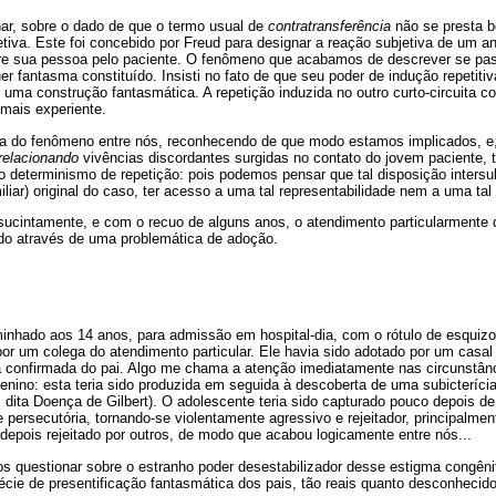
inar, sobre o dado de que o termo usual de
contratransferência
não se presta b
iva. Este foi concebido por Freud para designar a reação subjetiva de um an
e sua pessoa pelo paciente. O fenômeno que acabamos de descrever se pas
r fantasma constituído. Insisti no fato de que seu poder de indução repetitiva
 uma construção fantasmática. A repetição induzida no outro curto-circuita 
 mais experiente.
a do fenômeno entre nós, reconhecendo de que modo estamos implicados, e,
relacionando
vivências discordantes surgidas no contato do jovem paciente, tu
o determinismo de repetição: pois podemos pensar que tal disposição intersub
liar) original do caso, ter acesso a uma tal representabilidade nem a uma tal
sucintamente, e com o recuo de alguns anos, o atendimento particularmente d
do através de uma problemática de adoção.
inhado aos 14 anos, para admissão em hospital-dia, com o rótulo de esquizof
 por um colega do atendimento particular. Ele havia sido adotado por um casal
 confirmada do pai. Algo me chama a atenção imediatamente nas circunstâ
no: esta teria sido produzida em seguida à descoberta de uma subicterícia
a, dita Doença de Gilbert). O adolescente teria sido capturado pouco depois d
 persecutória, tornando-se violentamente agressivo e rejeitador, principalme
 depois rejeitado por outros, de modo que acabou logicamente entre nós...
s questionar sobre o estranho poder desestabilizador desse estigma congên
ie de presentificação fantasmática dos pais, tão reais quanto desconhecidos