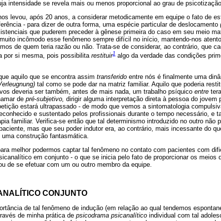
uja intensidade se revela mais ou menos proporcional ao grau de psicotizaçã
nos levou, após 20 anos, a considerar metodicamente em equipe o fato de e
sferência - para dizer de outra forma, uma espécie particular de deslocamento
xistenciais que puderem preceder à gênese primeira do caso em seu meio matri
muito incômodo esse fenômeno sempre difícil no início, mantendo-nos atent
rmos de quem teria razão ou não. Trata-se de considerar, ao contrário, que 
1
 por si mesma, pois possibilita
restituir
algo da verdade das condições prim
que aquilo que se encontra assim
transferido
entre nós é finalmente uma dinâ
Verleugnung)
tal como se pode dar na matriz familiar. Aquilo que poderia resti
tivos deveria ser também, antes de mais nada, um trabalho psíquico
entre
tera
hamar de
pré-subjetivo,
dirigir alguma interpretação direta à pessoa do jovem p
petição estará ultrapassado - de modo que vemos a sintomatologia compulsiv
reconhecido e sustentado pelos profissionais durante o tempo necessário, e
apia familiar. Verifica-se então que tal determinismo introduzido no outro não
paciente, mas que seu poder indutor era, ao contrário, mais incessante do qu
e uma construção fantasmática.
ra melhor podermos captar tal fenômeno no contato com pacientes com difi
canalítico em conjunto - o que se inicia pelo fato de proporcionar os meios de
ou de se efetuar com um ou outro membro da equipe.
ANALÍTICO CONJUNTO
rtância de tal fenômeno de indução (em relação ao qual tendemos espontan
través de minha prática de
psicodrama psicanalítico
individual com tal adoles