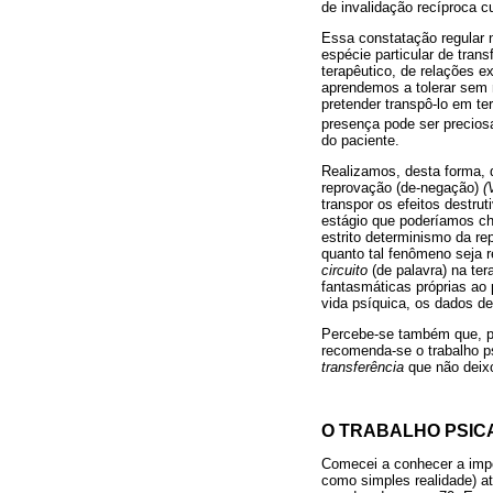
de invalidação recíproca c
Essa constatação regular 
espécie particular de tran
terapêutico, de relações e
aprendemos a tolerar sem 
pretender transpô-lo em te
presença pode ser preciosa
do paciente.
Realizamos, desta forma, 
reprovação (de-negação)
(
transpor os efeitos destru
estágio que poderíamos c
estrito determinismo da re
quanto tal fenômeno seja 
circuito
(de palavra) na ter
fantasmáticas próprias ao 
vida psíquica, os dados d
Percebe-se também que, pa
recomenda-se o trabalho psi
transferência
que não deix
O TRABALHO PSIC
Comecei a conhecer a impo
como simples realidade) a