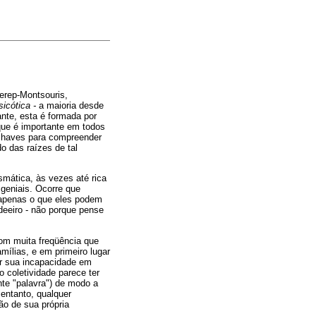
erep-Montsouris,
sicótica -
a maioria desde
ante, esta é formada por
ue é importante em todos
haves para compreender
o das raízes de tal
smática, às vezes até rica
 geniais. Ocorre que
 apenas o que eles podem
deeiro - não porque pense
com muita freqüência que
ílias, e em primeiro lugar
ar sua incapacidade em
o coletividade parece ter
te "palavra") de modo a
 entanto, qualquer
ção de sua própria