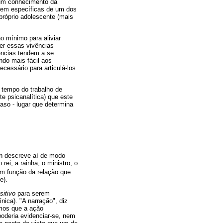
hum conhecimento da
erem específicas de um dos
próprio adolescente (mais
o mínimo para aliviar
er essas vivências
ncias tendem a se
do mais fácil aos
ecessário para articulá-los
o tempo do trabalho de
e psicanalítica) que este
caso - lugar que determina
n descreve aí de modo
ei, a rainha, o ministro, o
m função da relação que
e).
sitivo
para serem
nica). "A narração", diz
amos que a ação
poderia evidenciar-se, nem