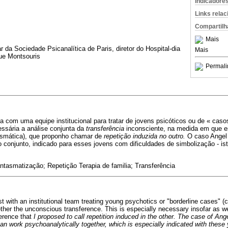
Indicadore
Links rela
Compartilh
Mais
r da Sociedade Psicanalítica de Paris, diretor do Hospital-dia
Mais
ue Montsouris
Permali
a com uma equipe institucional para tratar de jovens psicóticos ou de « casos
ssária a análise conjunta da
transferência
inconsciente, na medida em que es
tasmática), que proponho chamar de
repetição induzida no outro.
O caso Angel
co conjunto, indicado para esses jovens com dificuldades de simbolização - is
ntasmatização; Repetição Terapia de familia; Transferência
 with an institutional team treating young psychotics or "borderline cases" (
ether the unconscious transference. This is especially necessary insofar as we
ference that
I proposed to call repetition induced in the other. The case of An
can work psychoanalytically together, which is especially indicated with thes