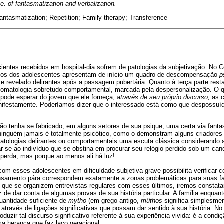
. e. of fantasmatization and verbalization.
Fantasmatization; Repetition; Family therapy; Transference
ientes recebidos em hospital-dia sofrem de patologias da subjetivação. No C
ços dos adolescentes apresentam de início um quadro de descompensação
p
 se revelado delirantes após a passagem pubertária. Quanto à terça parte rest
matologia sobretudo comportamental, marcada pela despersonalização. O q
pode esperar do jovem que ele forneça,
através de seu próprio discurso,
as c
anifestamente. Poderíamos dizer que o interessado está como que despossuíd
 não tenha se fabricado, em alguns setores de sua psique, uma certa via fanta
 ninguém jamais é totalmente psicótico, como o demonstram alguns criadores
 patologias delirantes ou comportamentais uma escuta clássica considerando
ar-se ao indivíduo que se obstina em procurar seu relógio perdido sob um can
 perda, mas porque ao menos ali há luz!
com esses adolescentes em dificuldade subjetiva grave possibilita verificar 
samento pára correspondem exatamente a zonas problemáticas para suas fam
 que se organizem entrevistas regulares com esses últimos, iremos constat
de dar conta de algumas provas de sua história particular. A família enquant
uantidade suficiente de
mytho
(em grego antigo,
mûthos
significa simplesmen
através de ligações significativas que possam dar sentido à sua história. No
duzir tal discurso significativo referente à sua experiência vivida: é a condi
a herança que faz laço geracional.