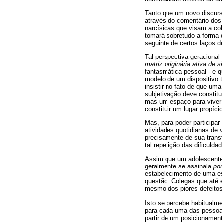
Tanto que um novo discurs
através do comentário dos 
narcísicas que visam a col
tomará sobretudo a forma 
seguinte de certos laços d
Tal perspectiva geraciona
matriz originária ativa de s
fantasmática pessoal - e q
modelo de um dispositivo t
insistir no fato de que uma
subjetivação deve constit
mas um espaço para viver 
constituir um lugar propíci
Mas, para poder participar 
atividades quotidianas de
precisamente de sua transfe
tal repetição das dificuld
Assim que um adolescente 
geralmente se assinala
por
estabelecimento de uma es
questão. Colegas que até
mesmo dos piores defeitos
Isto se percebe habitualme
para cada uma das pessoas
partir de um posicionament