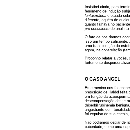
Insistirei ainda, para term
fenômeno de indução subjet
lantasmática
efetuada sobr
diferente, aquém de qualque
quanto falhava no paciente
pré-consciente
do analista
O fato de nos darmos cont
isso um tempo suficiente,
uma transposição do estrit
agora, na constelação (fami
Proponho relatar a vocês, 
fortemente despersonaliza
O CASO ANGEL
Este menino nos foi encam
prescrição de Haldol feita
em função da azoospermia
descompensação desse meni
(hiperbilirubinemia benign
angustiante com tonalidade
foi expulso de sua escola,
Não podíamos deixar de no
puberdade, como uma espéc