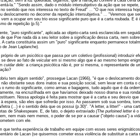
zação, sem a luz quebrada, digamos, que a narração confere a cada cena d
sentá-la." "Sendo assim, dado o módulo intersubjetivo da ação que se repete,
no sentido que nos interessa no texto de Freud" ... "O que nos interessa ho
u deslocamento no decorrer da repetição intersubjetiva." ... "Veremos que s
 vem a ocupar em seu trio esse significante puro que é a carta roubada. E é 
mo de repetição (p.5)."
te, "puro significante", aplicada ao objeto-carta será esclarecida em segui
de que Poe nada dá a seu leitor sobre a
significação
dessa carta, nem sobre
 A carta constituiria assim um "puro" significante enquanto permanece total
o de Jean Laplanche).
róprio de um psicótico que passa por um coletivo (profissional) introduzir efe
o se deve ao fato de veicular em si mesmo algo que é ao mesmo tempo enig
em
cuidar dele:
a criança psicótica não é, por si mesma, o representante de um
icação?
obriu tem algum sentido", prossegue Lacan (1966), "é que o deslocamento do 
), não obstante seus dons inatos e sua posição social, sem levar em conta o 
á o rumo do significante, como armas e bagagens, tudo aquilo que é da ordem
ovamente, na encruzilhada em que havíamos deixado nosso drama e sua rond
stituem. Nossa apologia é feita para mostrar que é a carta e seu desvio qu
 à espera, são eles que sofrerão por isso. Ao passarem sob sua sombra, tor
etra (...) é o sentido dela que os possui (p.30)". "A letter, a litter!" - uma ca
etas de Shakespeare. E, de fato, o dejeto extraviado
(The purloined letter
é o 
 tem, nem mais nem menos, o poder de se por a causar ("objeto causa") a vid
prometem com ele.
 que tenha experiência de trabalho em equipe com esses seres enigmáticos
entário de Lacan (se quisermos cometer essa violência de substituir a carta 