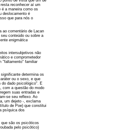
o ponto de vista que um de
 resta reconhecer aí um
je é a maneira como os
eu deslocamento é
isso que para nós o
da ao comentário de Lacan
 seu conteúdo ou sobre a
mente
enigmática
itos intersubjetivos não
mático e comprometedor
 "faltamento" familiar
significante determina os
caráter ou o sexo, e que
 do dado psicológico". E
a, com a questão do modo
e regem suas entradas e
nam-se seu reflexo. Ao
rta, um dejeto -, exclama
título de Poe) que constitui
a psíquica dos
 que são os psicóticos
roubada pelo psicótico)