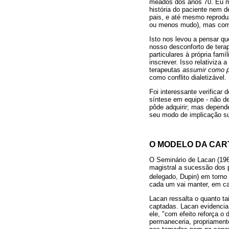
meados dos anos 70. Eu me
história do paciente nem 
pais, e até mesmo reprodu
ou menos mudo), mas com
Isto nos levou a pensar qu
nosso desconforto de tera
particulares à própria famíl
inscrever. Isso relativiza
terapeutas
assumir como p
como conflito dialetizável.
Foi interessante verificar
síntese em equipe - não d
pôde adquirir; mas depend
seu modo de implicação su
O MODELO DA CA
O Seminário de Lacan (19
magistral a sucessão dos p
delegado, Dupin) em torno 
cada um vai manter, em ca
Lacan ressalta o quanto t
captadas. Lacan evidencia i
ele, "com efeito reforça 
permaneceria, propriamente