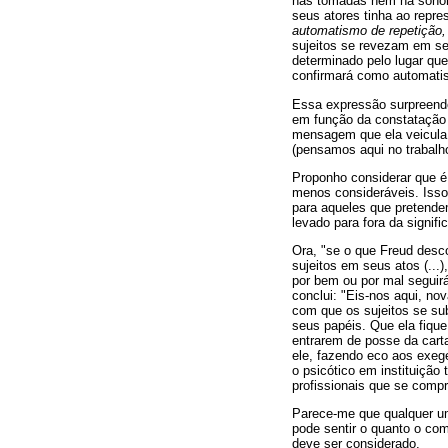
nas tomadas nem na sonori
seus atores tinha ao repre
automatismo de repetição,
sujeitos se revezam em se
determinado pelo lugar que
confirmará como automatis
Essa expressão surpreenden
em função da constatação 
mensagem que ela veicula.
(pensamos aqui no trabalh
Proponho considerar que é p
menos consideráveis. Iss
para aqueles que pretend
levado para fora da signif
Ora, "se o que Freud desc
sujeitos em seus atos (...
por bem ou por mal seguir
conclui: "Eis-nos aqui, n
com que os sujeitos se sub
seus papéis. Que ela fique
entrarem de posse da carta/l
ele, fazendo eco aos exeg
o psicótico em instituição
profissionais que se com
Parece-me que qualquer um
pode sentir o quanto o com
deve ser considerado.