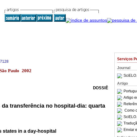
Serviços P
-7128
Journal
3 São Paulo 2002
SciELO 
Artigo
DOSSIÊ
Portugu
Artigo 
Referên
da transferência no hospital-dia: q
uarta
Como ci
SciELO 
Traduçã
Enviar e
s states in a day-hospital