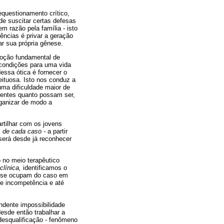
equestionamento crítico,
de suscitar certas defesas
m razão pela família - isto
ncias é privar a geração
ar sua própria gênese.
noção fundamental de
 condições para uma vida
essa ótica é fornecer o
eituosa. Isto nos conduz a
 uma dificuldade maior de
üentes quanto possam ser,
rganizar de modo a
artilhar com os jovens
s de cada caso -
a partir
 será desde já reconhecer
 no meio terapêutico
clínica,
identificamos o
e se ocupam do caso em
e incompetência e até
ndente impossibilidade
esde então trabalhar a
desqualificação - fenômeno