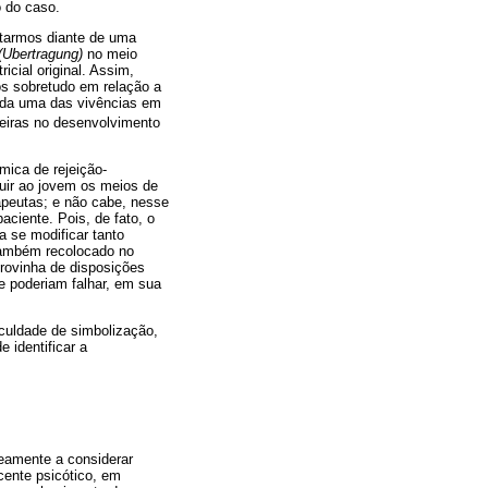
o do caso.
starmos diante de uma
(Ubertragung)
no meio
cial original. Assim,
os sobretudo em relação a
cada uma das vivências em
eiras no desenvolvimento
mica de rejeição-
tuir ao jovem os meios de
peutas; e não cabe, nesse
aciente. Pois, de fato, o
a se modificar tanto
 também recolocado no
 provinha de disposições
e poderiam falhar, em sua
culdade de simbolização,
 identificar a
eamente a considerar
cente psicótico, em