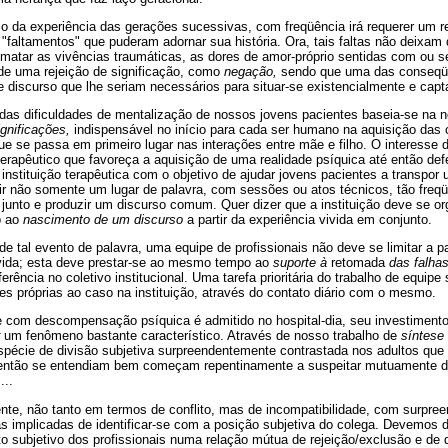
o da experiência das gerações sucessivas, com freqüência irá requerer um r
"faltamentos" que puderam adornar sua história. Ora, tais faltas não deixam 
matar as vivências traumáticas, as dores de amor-próprio sentidas com ou se
de uma rejeição de significação, como
negação,
sendo que uma das conseqüê
e discurso que lhe seriam necessários para situar-se existencialmente e capt
l das dificuldades de mentalização de nossos jovens pacientes baseia-se na 
ignificações,
indispensável no início para cada ser humano na aquisição das
ue se passa em primeiro lugar nas interações entre mãe e filho. O interesse d
erapêutico que favoreça a aquisição de uma realidade psíquica até então def
 instituição terapêutica com o objetivo de ajudar jovens pacientes a transpor
uir não somente um lugar de palavra, com sessões ou atos técnicos, tão freq
junto e produzir um discurso comum. Quer dizer que a instituição deve se o
o ao
nascimento de um discurso
a partir da experiência vivida em conjunto.
de tal evento de palavra, uma equipe de profissionais não deve se limitar a p
 vida; esta deve prestar-se ao mesmo tempo ao
suporte à
retomada
das falha
rência no coletivo institucional. Uma tarefa prioritária do trabalho de equipe
ades próprias ao caso na instituição, através do contato diário com o mesmo.
com descompensação psíquica é admitido no hospital-dia, seu investimento
um fenômeno bastante característico. Através de nosso trabalho de
síntese 
pécie de divisão subjetiva surpreendentemente contrastada nos adultos qu
 então se entendiam bem começam repentinamente a suspeitar mutuamente d
...
nte, não tanto em termos de conflito, mas de incompatibilidade, com surpree
 implicadas de identificar-se com a posição subjetiva do colega. Devemos d
o subjetivo dos profissionais numa relação mútua de rejeição/exclusão e de 