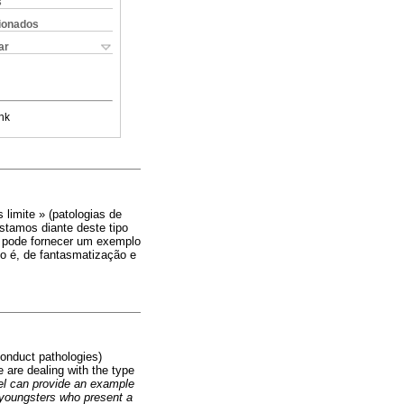
s
cionados
ar
nk
 limite » (patologias de
tamos diante deste tipo
 pode fornecer um exemplo
to é, de fantasmatização e
conduct pathologies)
 are dealing with the type
gel can provide an example
e youngsters who present a