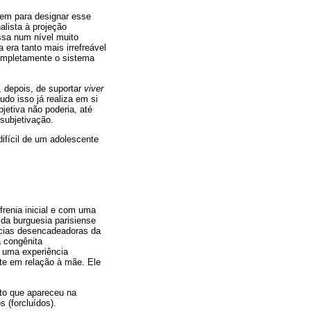
em para designar esse
alista à projeção
sa num nível muito
 era tanto mais irrefreável
completamente o sistema
 depois, de suportar
viver
do isso já realiza em si
jetiva não poderia, até
 subjetivação.
ifícil de um adolescente
renia inicial e com uma
 da burguesia parisiense
ncias desencadeadoras da
 congênita
e uma experiência
nte em relação à mãe. Ele
ito que apareceu na
 (forcluídos).