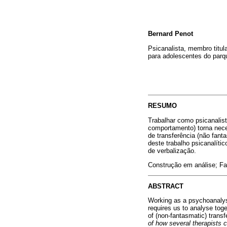
Bernard Penot
Psicanalista, membro titula
para adolescentes do parq
RESUMO
Trabalhar como psicanalist
comportamento) torna nece
de transferência (não fan
deste trabalho psicanalíti
de verbalização.
Construção em análise; Fa
ABSTRACT
Working as a psychoanalyst
requires us to analyse tog
of (non-fantasmatic) trans
of how several therapists 