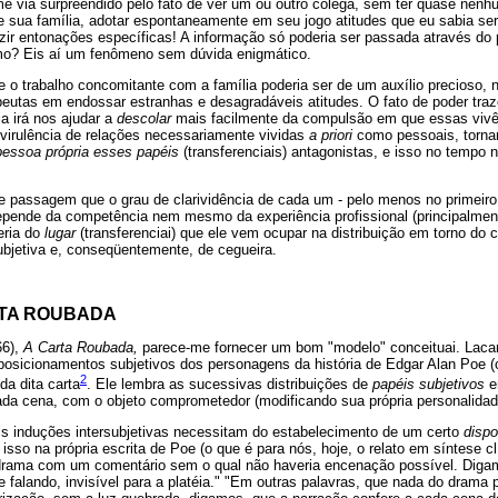
 via surpreendido pelo fato de ver um ou outro colega, sem ter quase nen
de sua família, adotar espontaneamente em seu jogo atitudes que eu sabia s
zir entonações específicas! A informação só poderia ser passada através do 
o? Eis aí um fenômeno sem dúvida enigmático.
e o trabalho concomitante com a família poderia ser de um auxílio precioso, n
peutas em endossar estranhas e desagradáveis atitudes. O fato de poder traz
ia irá nos ajudar a
descolar
mais facilmente da compulsão em que essas vivê
 a virulência de relações necessariamente vividas
a priori
como pessoais, tornan
essoa própria esses papéis
(transferenciais) antagonistas, e isso no tempo n
 de passagem que o grau de clarividência de cada um - pelo menos no primeir
epende da competência nem mesmo da experiência profissional (principalment
eria do
lugar
(transferenciai) que ele vem ocupar na distribuição em torno do 
bjetiva e, conseqüentemente, de cegueira.
RTA ROUBADA
66),
A Carta Roubada,
parece-me fornecer um bom "modelo" conceituai. Laca
osicionamentos subjetivos dos personagens da história de Edgar Alan Poe (o r
2
da dita carta
. Ele lembra as sucessivas distribuições de
papéis subjetivos
e
da cena, com o objeto comprometedor (modificando sua própria personalidad
ais induções intersubjetivas necessitam do estabelecimento de um certo
dispo
sso na própria escrita de Poe (o que é para nós, hoje, o relato em síntese clí
o drama com um comentário sem o qual não haveria encenação possível. Dig
 falando, invisível para a platéia." "Em outras palavras, que nada do drama 