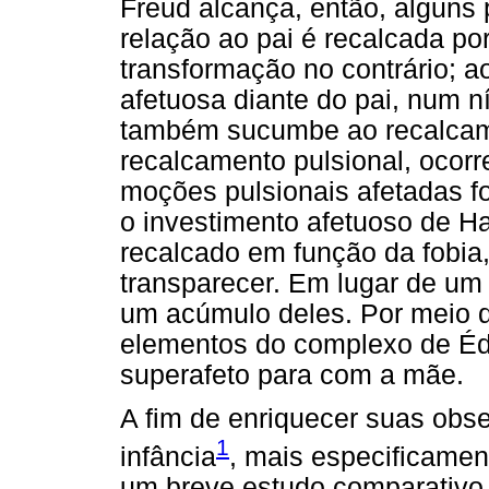
Freud alcança, então, alguns 
relação ao pai é recalcada p
transformação no contrário;
afetuosa diante do pai, num ní
também sucumbe ao recalcam
recalcamento pulsional, ocor
moções pulsionais afetadas f
o investimento afetuoso de 
recalcado em função da fobia
transparecer. Em lugar de um
um acúmulo deles. Por meio d
elementos do complexo de Édip
superafeto para com a mãe.
A fim de enriquecer suas obs
1
infância
, mais especificament
um breve estudo comparativo