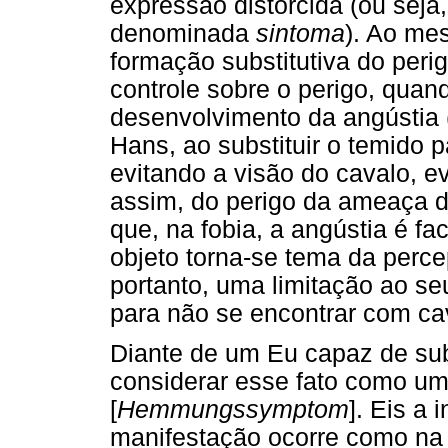
expressão distorcida (ou seja
denominada
sintoma
). Ao me
formação substitutiva do perig
controle sobre o perigo, quan
desenvolvimento da angústi
Hans, ao substituir o temido p
evitando a visão do cavalo, e
assim, do perigo da ameaça de
que, na fobia, a angústia é fa
objeto torna-se tema da perc
portanto, uma limitação ao seu
para não se encontrar com cav
Diante de um Eu capaz de subt
considerar esse fato como u
[
Hemmungssymptom
]. Eis a
manifestação ocorre como na