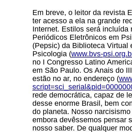
Em breve, o leitor da revista 
ter acesso a ela na grande re
Internet. Estilos será incluída
Periódicos Eletrônicos em Psi
(Pepsic) da Biblioteca Virtua
Psicologia (
www.bvs-psi.org.b
no I Congresso Latino America
em São Paulo. Os Anais do II
estão no ar, no endereço (
www
script=sci_serial&pid=00000
rede democrática, capaz de le
desse enorme Brasil, bem co
do planeta. Nosso narcisismo
embora devêssemos pensar s
nosso saber. De qualquer modo