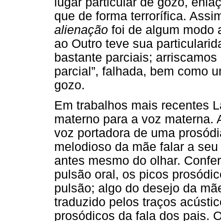
lugar particular de gozo, en
que de forma terrorífica. Ass
alienação
foi de algum modo 
ao Outro teve sua particulari
bastante parciais; arriscamo
parcial”, falhada, bem como u
gozo.
Em trabalhos mais recentes L
materno para a voz materna.
voz portadora de uma prosódia
melodioso da mãe falar a seu
antes mesmo do olhar. Confere
pulsão oral, os picos prosódi
pulsão; algo do desejo da mã
traduzido pelos traços acúst
prosódicos da fala dos pais. 