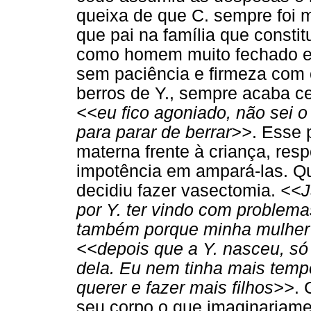
queixa de que C. sempre foi m
que pai na família que consti
como homem muito fechado e 
sem paciência e firmeza com o
berros de Y., sempre acaba c
<<eu fico agoniado, não sei o 
para parar de berrar>>
. Esse 
materna frente à criança, re
impotência em ampará-las. Qu
decidiu fazer vasectomia.
<<J
por Y. ter vindo com problemas
também porque minha mulher s
<<depois que a Y. nasceu, s
dela. Eu nem tinha mais temp
querer e fazer mais filhos>>
.
seu corpo o que imaginariame