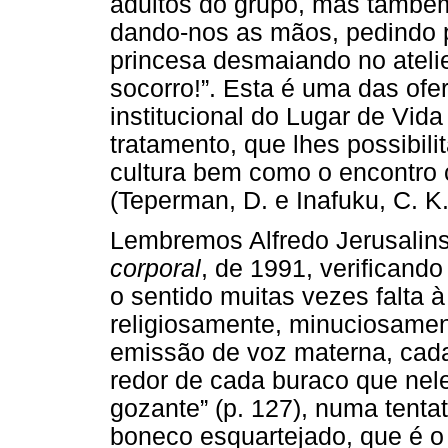
adultos do grupo, mas também
dando-nos as mãos, pedindo p
princesa desmaiando no atelie
socorro!”. Esta é uma das of
institucional do Lugar de Vid
tratamento, que lhes possibil
cultura bem como o encontro 
(Teperman, D. e Inafuku, C. K.
Lembremos Alfredo Jerusalin
corporal
, de 1991, verificand
o sentido muitas vezes falta 
religiosamente, minuciosamen
emissão de voz materna, cada
redor de cada buraco que nel
gozante” (p. 127), numa tenta
boneco esquartejado, que é o