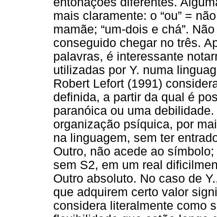
entonações diferentes. Algum
mais claramente: o “ou” = não;
mamãe; “um-dois e chá”. Não
conseguido chegar no três. A
palavras, é interessante not
utilizadas por Y. numa lingua
Robert Lefort (1991) conside
definida, a partir da qual é p
paranóica ou uma debilidade.
organização psíquica, por mai
na linguagem, sem ter entrado
Outro, não acede ao símbolo;
sem S2, em um real dificilmen
Outro absoluto. No caso de Y
que adquirem certo valor sign
considera literalmente como s