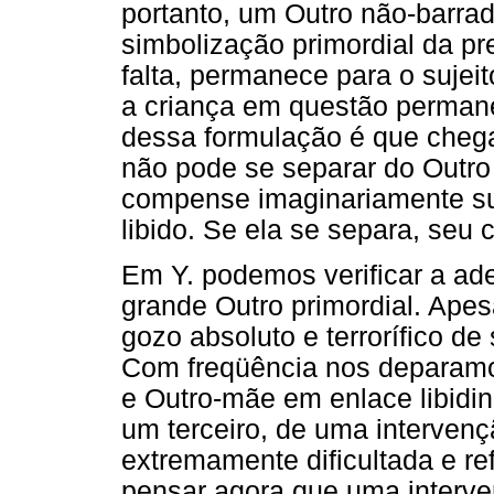
portanto, um Outro não-barra
simbolização primordial da p
falta, permanece para o sujei
a criança em questão permanec
dessa formulação é que chega
não pode se separar do Outro
compense imaginariamente su
libido. Se ela se separa, seu c
Em Y. podemos verificar a ad
grande Outro primordial. Apes
gozo absoluto e terrorífico de
Com freqüência nos deparamo
e Outro-mãe em enlace libidin
um terceiro, de uma intervenç
extremamente dificultada e re
pensar agora que uma interven