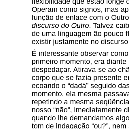
flexibilidade que estão longe
Operam como signos, mas ape
função de enlace com o Outr
discurso do Outro
. Talvez cai
de uma linguagem ão pouco fle
existir justamente no discurso
É interessante observar como 
primeiro momento, era diante 
despedaçar. Atirava-se ao chã
corpo que se fazia presente 
ecoando o “dadá” seguido d
momento, ela mesma passava a
repetindo a mesma seqüência.
nosso “não”, imediatamente di
quando lhe demandamos algo 
tom de indagação “ou?”, nem 