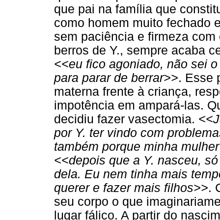
que pai na família que consti
como homem muito fechado e 
sem paciência e firmeza com o
berros de Y., sempre acaba c
<<eu fico agoniado, não sei o 
para parar de berrar>>
. Esse 
materna frente à criança, re
impotência em ampará-las. Qu
decidiu fazer vasectomia.
<<J
por Y. ter vindo com problemas
também porque minha mulher s
<<depois que a Y. nasceu, s
dela. Eu nem tinha mais temp
querer e fazer mais filhos>>
.
seu corpo o que imaginariame
lugar fálico. A partir do nasci