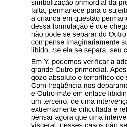
simbolização primordial da p
falta, permanece para o sujei
a criança em questão permanec
dessa formulação é que chega
não pode se separar do Outro
compense imaginariamente su
libido. Se ela se separa, seu c
Em Y. podemos verificar a ad
grande Outro primordial. Apes
gozo absoluto e terrorífico de
Com freqüência nos deparamo
e Outro-mãe em enlace libidin
um terceiro, de uma intervenç
extremamente dificultada e re
pensar agora que uma interven
visceral, nesses casos não se