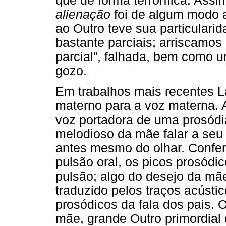
que de forma terrorífica. Ass
alienação
foi de algum modo 
ao Outro teve sua particulari
bastante parciais; arriscamo
parcial”, falhada, bem como u
gozo.
Em trabalhos mais recentes L
materno para a voz materna.
voz portadora de uma prosódia
melodioso da mãe falar a seu
antes mesmo do olhar. Confere
pulsão oral, os picos prosódi
pulsão; algo do desejo da mã
traduzido pelos traços acúst
prosódicos da fala dos pais. 
mãe, grande Outro primordial d