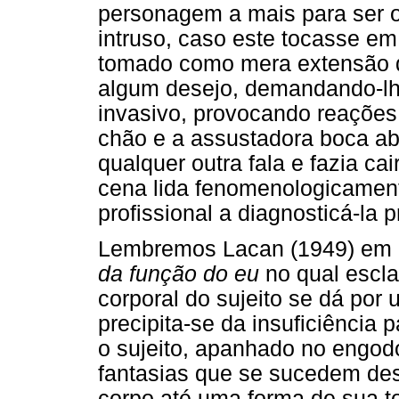
personagem a mais para ser o
intruso, caso este tocasse em 
tomado como mera extensão d
algum desejo, demandando-lh
invasivo, provocando reações
chão e a assustadora boca abe
qualquer outra fala e fazia ca
cena lida fenomenologicament
profissional a diagnosticá-la
Lembremos Lacan (1949) em
da função do eu
no qual escla
corporal do sujeito se dá por
precipita-se da insuficiência 
o sujeito, apanhado no engodo
fantasias que se sucedem d
corpo até uma forma de sua to