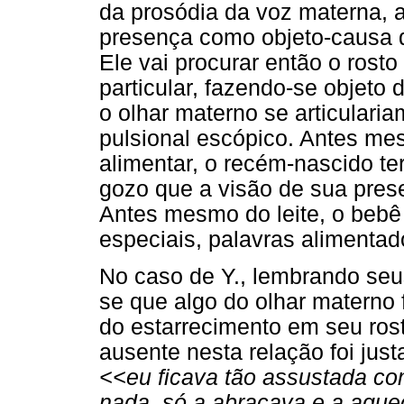
da prosódia da voz materna, a q
presença como objeto-causa d
Ele vai procurar então o rost
particular, fazendo-se objeto
o olhar materno se articulari
pulsional escópico. Antes me
alimentar, o recém-nascido te
gozo que a visão de sua pres
Antes mesmo do leite, o bebê
especiais, palavras alimentad
No caso de Y., lembrando seus
se que algo do olhar materno
do estarrecimento em seu rost
ausente nesta relação foi jus
<<eu ficava tão assustada co
nada, só a abraçava e a aque