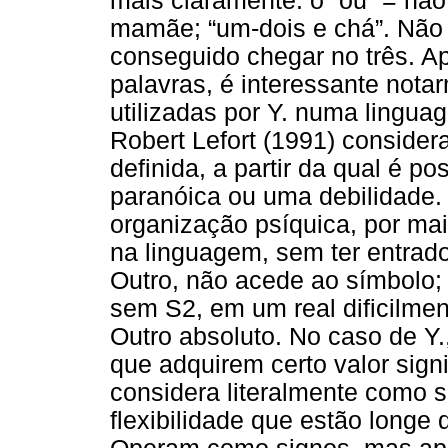
mais claramente: o “ou” = não;
mamãe; “um-dois e chá”. Não
conseguido chegar no três. A
palavras, é interessante not
utilizadas por Y. numa lingua
Robert Lefort (1991) conside
definida, a partir da qual é p
paranóica ou uma debilidade.
organização psíquica, por mai
na linguagem, sem ter entrado
Outro, não acede ao símbolo;
sem S2, em um real dificilmen
Outro absoluto. No caso de Y
que adquirem certo valor sign
considera literalmente como s
flexibilidade que estão longe