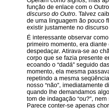
Operam como signos, mas ape
função de enlace com o Outr
discurso do Outro
. Talvez cai
de uma linguagem ão pouco fle
existir justamente no discurso
É interessante observar como 
primeiro momento, era diante 
despedaçar. Atirava-se ao chã
corpo que se fazia presente 
ecoando o “dadá” seguido d
momento, ela mesma passava a
repetindo a mesma seqüência.
nosso “não”, imediatamente di
quando lhe demandamos algo 
tom de indagação “ou?”, nem 
Parece conter-se apenas cho