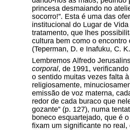
dando-nos as mãos, pedindo p
princesa desmaiando no atelie
socorro!”. Esta é uma das of
institucional do Lugar de Vid
tratamento, que lhes possibil
cultura bem como o encontro 
(Teperman, D. e Inafuku, C. K.
Lembremos Alfredo Jerusalin
corporal
, de 1991, verificand
o sentido muitas vezes falta 
religiosamente, minuciosamen
emissão de voz materna, cada
redor de cada buraco que nel
gozante” (p. 127), numa tenta
boneco esquartejado, que é o
fixam um significante no real,