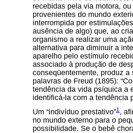
recebidas pela via motora, o
provenientes do mundo exterio
interrompida por estimulaçõe
ausência de algo) que, ao cr
organismo a realizar uma açã
alternativa para diminuir a in
aparelho pelo estímulo receb
associado à produção de desp
conseqüentemente, produz a 
palavras de Freud (1895): “
tendência da vida psíquica a 
identificá-la com a tendência p
1
Um “indivíduo prestativo”
, af
no mundo externo para o pe
possibilidade. Se o bebê chor