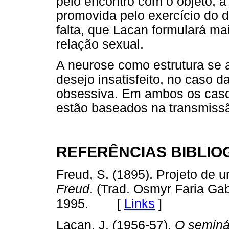
pelo encontro com o objeto, a 
promovida pelo exercício do 
falta, que Lacan formulará ma
relação sexual.
A neurose como estrutura se 
desejo insatisfeito, no caso d
obsessiva. Em ambos os caso
estão baseados na transmissã
REFERÊNCIAS BIBLIO
Freud, S. (1895). Projeto de u
Freud
. (Trad. Osmyr Faria Gab
[
Links
]
1995.
Lacan, J. (1956-57).
O seminár