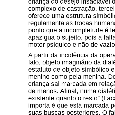
criança do desejo insaciável 
complexo de castração, terceir
oferece uma estrutura simbóli
regulamenta as trocas humana
ponto que a incompletude é l
apazigua o sujeito, pois a fal
motor psíquico e não de vazio
A partir da incidência da ope
falo, objeto imaginário da dial
estatuto de objeto simbólico 
menino como pela menina. De
criança sai marcada em relaç
de menos. Afinal, numa dialét
existente quanto o resto” (La
importa é que está marcada por
suas buscas posteriores. O fa