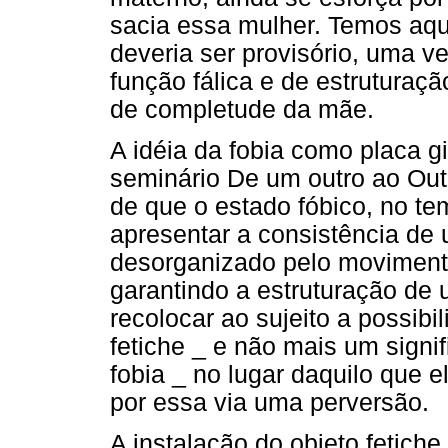
sacia essa mulher. Temos aqu
deveria ser provisório, uma v
função fálica e de estruturaç
de completude da mãe.
A idéia da fobia como placa g
seminário De um outro ao Out
de que o estado fóbico, no te
apresentar a consistência de u
desorganizado pelo movimento
garantindo a estruturação de
recolocar ao sujeito a possibi
fetiche _ e não mais um signi
fobia _ no lugar daquilo que e
por essa via uma perversão.
A instalação do objeto fetich