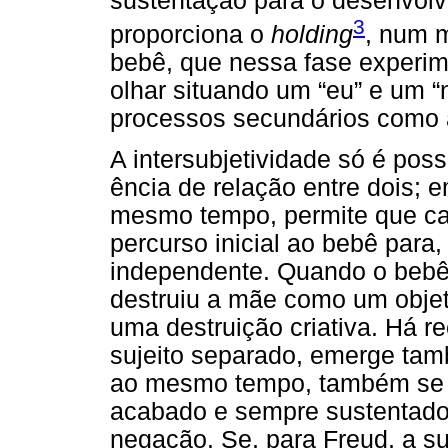
sustentação para o desenvolv
3
proporciona o
holding
, num 
bebê, que nessa fase experim
olhar situando um “eu” e um “
processos secundários como a 
A intersubjetividade só é pos
ência de relação entre dois; 
mesmo tempo, permite que ca
percurso inicial ao bebê para, 
independente. Quando o bebê
destruiu a mãe como um objeto
uma destruição criativa. Há
sujeito separado, emerge tam
ao mesmo tempo, também se a
acabado e sempre sustentado 
negação. Se, para Freud, a su