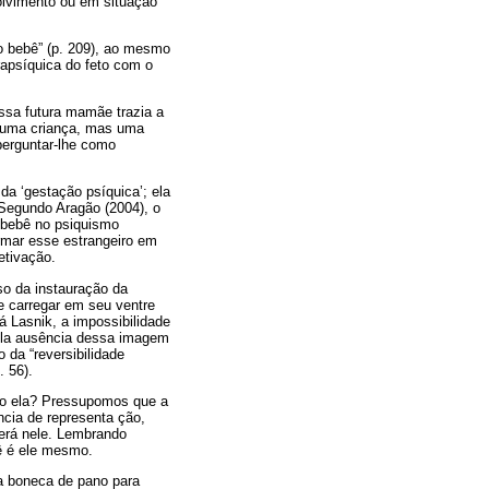
olvimento ou em situação
do bebê” (p. 209), ao mesmo
rapsíquica do feto com o
Essa futura mamãe trazia a
o uma criança, mas uma
perguntar-lhe como
a ‘gestação psíquica’; ela
 Segundo Aragão (2004), o
o bebê no psiquismo
rmar esse estrangeiro em
etivação.
sso da instauração da
e carregar em seu ventre
á Lasnik, a impossibilidade
 pela ausência dessa imagem
o da “reversibilidade
. 56).
ido ela? Pressupomos que a
cia de representa ção,
erá nele. Lembrando
vê é ele mesmo.
a boneca de pano para