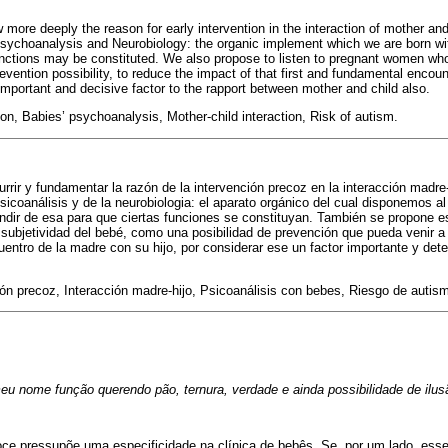
w more deeply the reason for early intervention in the interaction of mother an
 Psychoanalysis and Neurobiology: the organic implement which we are born wi
unctions may be constituted. We also propose to listen to pregnant women who
revention possibility, to reduce the impact of that first and fundamental encoun
n important and decisive factor to the rapport between mother and child also.
tion, Babies’ psychoanalysis, Mother-child interaction, Risk of autism.
urrir y fundamentar la razón de la intervención precoz en la interacción madre
icoanálisis y de la neurobiologia: el aparato orgánico del cual disponemos al
ndir de esa para que ciertas funciones se constituyan. También se propone e
 subjetividad del bebé, como una posibilidad de prevención que pueda venir a
entro de la madre con su hijo, por considerar ese un factor importante y dete
ión precoz, Interacción madre-hijo, Psicoanálisis con bebes, Riesgo de autis
eu nome função querendo pão, ternura, verdade e ainda possibilidade de ilusã
ce pressupõe uma especificidade na clínica de bebês. Se, por um lado, esse