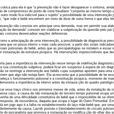
oloca para ela é que “a prevenção não é fazer desaparecer o sintoma, ainda 
 de compromisso do ponto de vista freudiano “comporta ao mesmo tempo um
utro modo fica indizível para o sujeito” a possibilidade de uma intervenção ps
 é, “que mãe e bebê encontrem um meio de dizer de outra forma o que eles têm
revenção não consiste em antecipar uma demanda, mas em permitir sua elabo
ção da demanda” consiste em viabilizar a subjetivação da questão pelo pai 
pais costuma desencadear reações defensivas.
mo a antecipação de uma intervenção, a possibilidade de diagnosticar pre
 para que se possa intervir o mais cedo possível, a partir dos sinais indicado
inais pulsionais do bebê, antes que as psicopatologias se instalem e essas 
or instauração da estrutura psíquica. Há intervenções imprescindíveis que 
erta para a importância da intervenção nesse tempo de indefinição diagnóstic
 a sua constituição subjetiva, poderá ficar em suspenso à espera de um dia
 não se restringir a intervenção aos bebês cujas suspeitas apontem para um
rem que algo não esteja bem. Ela acrescenta que a possibilidade de ler ess
abeleça o funcionamento pulsional e a constituição psíquica, momento de mai
 demonstra a importância de intervir antes da instaura ção do quadro patológic
ficar esse traço clínico nos primeiros meses de vida, antes da instalação da s
nesse caso, a causa da não instauração do terceiro tempo pulsional ocupa um
venha de uma dificuldade constitutiva do bebê que o impossibilite de se ofer
 resposta, de ressonância, daquela que ocupa o lugar do Outro Primordial. E
está em jogo aqui é a falha no estabelecimento do laço mãe-bebê que, por uma
entemente da causa, Laznik postula o (r)estabelecimento do circuito pulsion
arte do psicanalista que promova a instauração ou modifica ção do olhar dos p