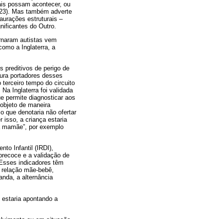
ais possam acontecer, ou
p.23). Mas também adverte
aurações estruturais –
ificantes do Outro.
ornaram autistas vem
omo a Inglaterra, a
 preditivos de perigo de
tura portadores desses
 terceiro tempo do circuito
Na Inglaterra foi validada
e permite diagnosticar aos
 objeto de maneira
o que denotaria não ofertar
 isso, a criança estaria
à mamãe”, por exemplo
to Infantil (IRDI),
precoce e a validação de
 Esses indicadores têm
a relação mãe-bebê,
nda, a alternância
 estaria apontando a