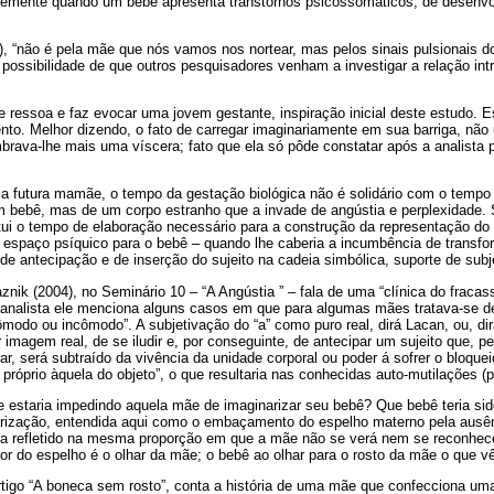
cemente quando um bebê apresenta transtornos psicossomáticos, de desenv
), “não é pela mãe que nós vamos nos nortear, mas pelos sinais pulsionais 
ossibilidade de que outros pesquisadores venham a investigar a relação int
e ressoa e faz evocar uma jovem gestante, inspiração inicial deste estudo. 
nto. Melhor dizendo, o fato de carregar imaginariamente em sua barriga, nã
mbrava-lhe mais uma víscera; fato que ela só pôde constatar após a analista 
 futura mamãe, o tempo da gestação biológica não é solidário com o tempo d
m bebê, mas de um corpo estranho que a invade de angústia e perplexidade.
itui o tempo de elaboração necessário para a construção da representação d
o espaço psíquico para o bebê – quando lhe caberia a incumbência de transfo
o de antecipação e de inserção do sujeito na cadeia simbólica, suporte de subj
aznik (2004), no Seminário 10 – “A Angústia ” – fala de uma “clínica do fraca
icanalista ele menciona alguns casos em que para algumas mães tratava-se d
odo ou incômodo”. A subjetivação do “a” como puro real, dirá Lacan, ou, dir
 imagem real, de se iludir e, por conseguinte, de antecipar um sujeito que,
car, será subtraído da vivência da unidade corporal ou poder á sofrer o bloquei
 próprio àquela do objeto”, o que resultaria nas conhecidas auto-mutilações (p
e estaria impedindo aquela mãe de imaginarizar seu bebê? Que bebê teria s
arização, entendida aqui como o embaçamento do espelho materno pela ausên
ja refletido na mesma proporção em que a mãe não se verá nem se reconhec
sor do espelho é o olhar da mãe; o bebê ao olhar para o rosto da mãe o que 
tigo “A boneca sem rosto”, conta a história de uma mãe que confecciona um