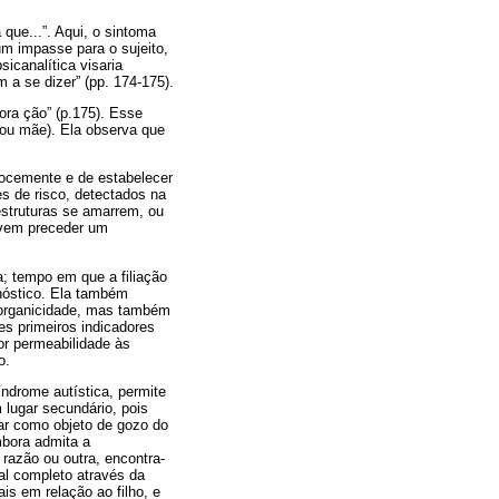
que...”. Aqui, o sintoma
 impasse para o sujeito,
icanalítica visaria
 a se dizer” (pp. 174-175).
ra ção” (p.175). Esse
(ou mãe). Ela observa que
cocemente e de estabelecer
res de risco, detectados na
estruturas se amarrem, ou
devem preceder um
a; tempo em que a filiação
gnóstico. Ela também
a organicidade, mas também
es primeiros indicadores
or permeabilidade às
o.
índrome autística, permite
 lugar secundário, pois
tar como objeto de gozo do
mbora admita a
 razão ou outra, encontra-
al completo através da
ais em relação ao filho, e