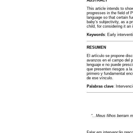
ABSTRACT
This article intends to sho
progresses in the field of
language so that certain f
baby’s subjectivity, as a p
child, for considering it a
Keywords
: Early interven
RESUMEN
El artículo se propone disc
avanzos en el campo del ps
lenguaje e no puede presci
que presenten riesgos a la
primero y fundamental encu
de ese vínculo.
Palabras clave
: Intervenc
“...Meus filhos berram m
Falar em intervenção preco