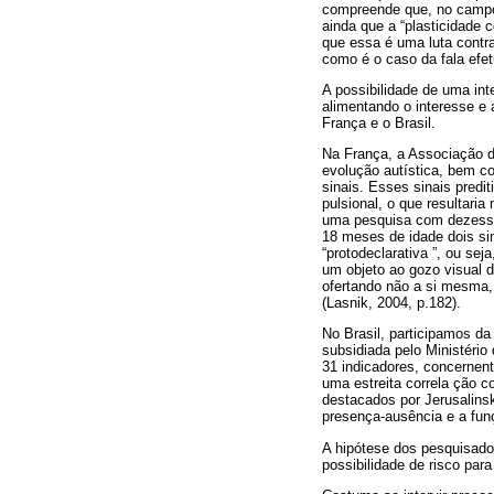
compreende que, no campo 
ainda que a “plasticidade
que essa é uma luta contra
como é o caso da fala efe
A possibilidade de uma in
alimentando o interesse e
França e o Brasil.
Na França, a Associação d
evolução autística, bem c
sinais. Esses sinais predi
pulsional, o que resultaria
uma pesquisa com dezessei
18 meses de idade dois sin
“protodeclarativa ”, ou se
um objeto ao gozo visual do
ofertando não a si mesma,
(Lasnik, 2004, p.182).
No Brasil, participamos da
subsidiada pelo Ministéri
31 indicadores, concernen
uma estreita correla ção c
destacados por Jerusalins
presença-ausência e a fun
A hipótese dos pesquisado
possibilidade de risco para