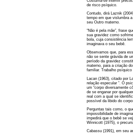
Costuma-se intervir preco
de risco psíquico.
Contudo, dirá Laznik (2004
tempo em que vislumbra a p
seu Outro materno.
“Não é pela mãe”, frase qu
sua gravidez como sofrime
bola, cuja consistência le
imaginava o seu bebê.
Observamos que, para essa
não se sente grávida de u
período da gravidez const
materno, para a criação d
familiar. Trabalho psíquic
Lacan (1963), citado por L
relação especular ”. O ps
um “corpo diversamente côm
de se enganar por qualquer
real com a qual se identifi
possível da libido do corpo
Perguntas tais como, o qu
impossibilidade de imagin
impedirá que o bebê se ve
Winnicott (1975), o precur
Cabassu (1991), em seu ar