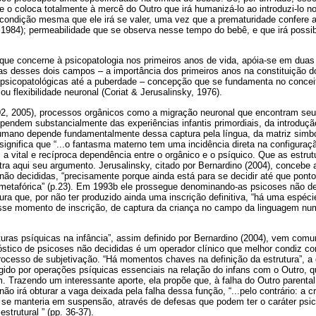
e o coloca totalmente à mercê do Outro que irá humanizá-lo ao introduzi-lo n
 condição mesma que ele irá se valer, uma vez que a prematuridade confere a
y, 1984); permeabilidade que se observa nesse tempo do bebê, e que irá possibi
 que concerne à psicopatologia nos primeiros anos de vida, apóia-se em dua
as desses dois campos – a importância dos primeiros anos na constituição do 
psicopatológicas até a puberdade – concepção que se fundamenta no conceit
ou flexibilidade neuronal (Coriat & Jerusalinsky, 1976).
2, 2005), processos orgânicos como a migração neuronal que encontram seu á
endem substancialmente das experiências infantis primordiais, da introdução
mano depende fundamentalmente dessa captura pela língua, da matriz simbó
significa que “...o fantasma materno tem uma incidência direta na configura
ja, a vital e recíproca dependência entre o orgânico e o psíquico. Que as estru
ra aqui seu argumento. Jerusalinsky, citado por Bernardino (2004), concebe a
ão decididas, “precisamente porque ainda está para se decidir até que ponto 
 metafórica” (p.23). Em 1993b ele prossegue denominando-as psicoses não de
utura que, por não ter produzido ainda uma inscrição definitiva, “há uma espéc
sse momento de inscrição, de captura da criança no campo da linguagem num
turas psíquicas na infância”, assim definido por Bernardino (2004), vem co
óstico de psicoses não decididas é um operador clínico que melhor condiz co
processo de subjetivação. “Há momentos chaves na definição da estrutura”, a 
gido por operações psíquicas essenciais na relação do infans com o Outro, 
. Trazendo um interessante aporte, ela propõe que, à falha do Outro parental,
ão irá obturar a vaga deixada pela falha dessa função, “...pelo contrário: a cr
a se manteria em suspensão, através de defesas que podem ter o caráter ps
strutural ” (pp. 36-37).