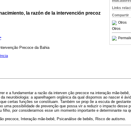
Indicadore
Links rela
nacimiento, la razón de la intervención precoz
Compartir
Otros
Otros
Permali
*
 Intervenção Precoce da Bahia
ência
orrer e a fundamentar a razão da interven ção precoce na interação mãe-bebê
 da neurobiologia: a aparelhagem orgânica da qual dispomos ao nascer é ávi
a que certas funções se constituam. Também se prop õe a escuta de gestant
mo uma possibilidade de prevenção que possa vir a reduzir o impacto desse p
 filho, por considerarmos esse um momento importante e determinante na qu
ção precoce, Interação mãe-bebê, Psicanálise de bebês, Risco de autismo.