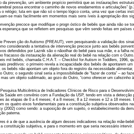
da prevenção, um ambiente propício permitirá que as instaurações estrutur
 cerebral possa encontrar o caminho de novos enodamentos e articulações” (
 o relógio; luta em que não só o tempo lógico conta, uma vez que certas inst
tuam-se mais facilmente em momentos mais sens íveis à apropriação dos sign
tervenção precoce que modifique o progn óstico de bebês que ainda não se t
 a esperança que se refletem em pesquisas que vêm sendo feitas em países c
e Preven ção do Autismo (PREAUT), vem pesquisando a validação dos sinais
omo considerando a tentativa de intervenção precoce junto aos bebês porven
tivos defendidos por Laznik são o nãoolhar do bebê para sua mãe, e a falha no
 no fracasso da instauração da alienação real do bebê na relação com o Outro. 
s mil bebês, chamada C.H.A.T. – Checklist for Autism in Toddlers, 1996, qu
ais preditivos: o primeiro revela a incapacidade dos bebês de apontarem um
ja, os bebês não apontam um objeto fora do registro da necessidade alimentar, 
 Outro; o segundo sinal seria a impossibilidade de “fazer de conta” – ao fazer
 mas um objeto sublimado, ao gozo do Outro, “como oferecer um cafezinho 
 Pesquisa Multicêntrica de Indicadores Clínicos de Risco para o Desenvolvimen
o da Saúde em convênio com a Fundação da USP, tendo em vista a detecção 
tes às etapas de 0 a 4 meses; 4 a 8 meses; 8 a 12 meses e 12 a 18 meses.
om os quatro eixos fundamentais para a constituição subjetiva observados n
ky (2002) como sendo: a suposição de um sujeito, o estabelecimento da dema
ção paterna.
res é a de que a ausência de algum desses indicadores na relação mãe-bebê
 a constituição subjetiva, e para o momento em que seria necessário intervir.