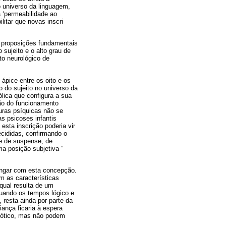
o universo da linguagem,
 ‘permeabilidade ao
litar que novas inscri
s proposições fundamentais
sujeito e o alto grau de
o neurológico de
pice entre os oito e os
 do sujeito no universo da
lica que configura a sua
ção do funcionamento
turas psíquicas não se
s psicoses infantis
esta inscrição poderia vir
cididas, confirmando o
ie de suspense, de
a posição subjetiva ”
mungar com esta concepção.
m as características
qual resulta de um
quando os tempos lógico e
 resta ainda por parte da
iança ficaria à espera
icótico, mas não podem