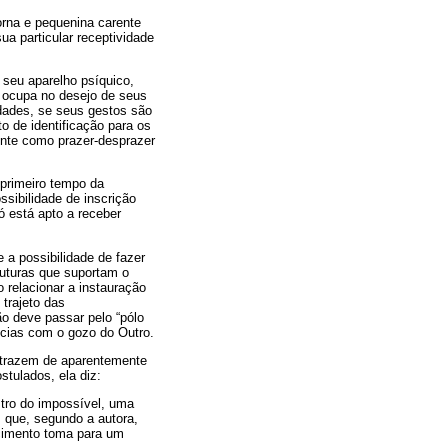
orna e pequenina carente
ua particular receptividade
 seu aparelho psíquico,
le ocupa no desejo de seus
dades, se seus gestos são
o de identificação para os
ente como prazer-desprazer
primeiro tempo da
ssibilidade de inscrição
ó está apto a receber
 a possibilidade de fazer
ruturas que suportam o
 relacionar a instauração
 trajeto das
ão deve passar pelo “pólo
ncias com o gozo do Outro.
 trazem de aparentemente
tulados, ela diz:
stro do impossível, uma
 que, segundo a autora,
ecimento toma para um