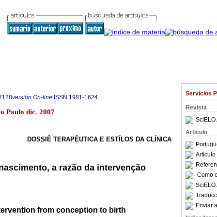
Servicios 
7128
versión On-line
ISSN
1981-1624
Revista
São Paulo dic. 2007
SciELO 
Articulo
DOSSIÊ TERAPÊUTICA E ESTÍLOS DA CLÍNICA
Portugu
Articul
Referenc
ascimento, a razão da intervenção
Como ci
SciELO 
Traducc
Enviar a
tervention from conception to birth