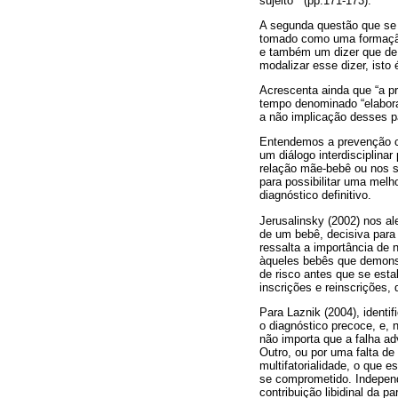
sujeito ” (pp.171-173).
A segunda questão que se c
tomado como uma formação
e também um dizer que de o
modalizar esse dizer, isto
Acrescenta ainda que “a p
tempo denominado “elabora
a não implicação desses 
Entendemos a prevenção co
um diálogo interdisciplinar
relação mãe-bebê ou nos s
para possibilitar uma melh
diagnóstico definitivo.
Jerusalinsky (2002) nos al
de um bebê, decisiva para
ressalta a importância de
àqueles bebês que demonst
de risco antes que se est
inscrições e reinscrições,
Para Laznik (2004), identi
o diagnóstico precoce, e, 
não importa que a falha ad
Outro, ou por uma falta de
multifatorialidade, o que 
se comprometido. Independ
contribuição libidinal da p