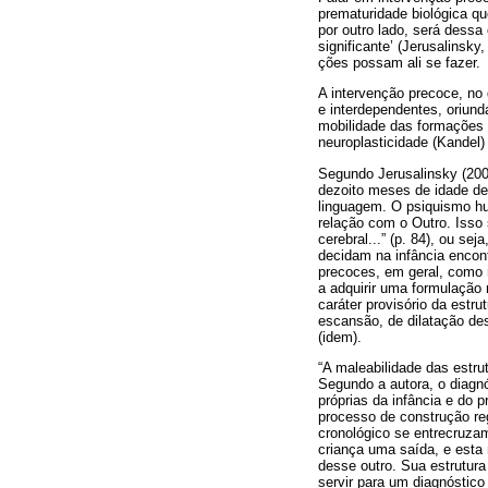
prematuridade biológica qu
por outro lado, será dessa
significante’ (Jerusalinsk
ções possam ali se fazer.
A intervenção precoce, no
e interdependentes, oriund
mobilidade das formações 
neuroplasticidade (Kandel) 
Segundo Jerusalinsky (200
dezoito meses de idade dep
linguagem. O psiquismo hu
relação com o Outro. Isso 
cerebral...” (p. 84), ou se
decidam na infância encont
precoces, em geral, como n
a adquirir uma formulação
caráter provisório da estr
escansão, de dilatação de
(idem).
“A maleabilidade das estru
Segundo a autora, o diagn
próprias da infância e do 
processo de construção re
cronológico se entrecruzam
criança uma saída, e esta n
desse outro. Sua estrutur
servir para um diagnóstico e