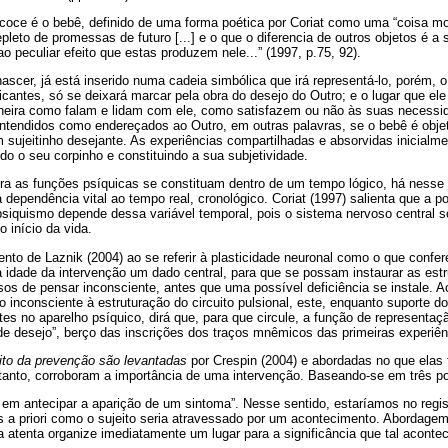
ecoce é o bebê, definido de uma forma poética por Coriat como uma “coisa m
leto de promessas de futuro [...] e o que o diferencia de outros objetos é a s
o peculiar efeito que estas produzem nele...” (1997, p.75, 92).
cer, já está inserido numa cadeia simbólica que irá representá-lo, porém, o
ficantes, só se deixará marcar pela obra do desejo do Outro; e o lugar que e
aneira como falam e lidam com ele, como satisfazem ou não às suas necessi
entendidos como endereçados ao Outro, em outras palavras, se o bebê é objet
 sujeitinho desejante. As experiências compartilhadas e absorvidas inicialm
ndo o seu corpinho e constituindo a sua subjetividade.
a as funções psíquicas se constituam dentro de um tempo lógico, há nesse 
 dependência vital ao tempo real, cronológico. Coriat (1997) salienta que a po
siquismo depende dessa variável temporal, pois o sistema nervoso central s
 início da vida.
 de Laznik (2004) ao se referir à plasticidade neuronal como o que confere
a idade da intervenção um dado central, para que se possam instaurar as est
s de pensar inconsciente, antes que uma possível deficiência se instale. Ao
 inconsciente à estruturação do circuito pulsional, este, enquanto suporte do
es no aparelho psíquico, dirá que, para que circule, a função de representaç
 de desejo”, berço das inscrições dos traços mnêmicos das primeiras experiê
to da prevenção são levantadas
por Crespin (2004) e abordadas no que elas
tanto, corroboram a importância de uma intervenção. Baseando-se em três pos
 em antecipar a aparição de um sintoma”. Nesse sentido, estaríamos no regi
 a priori como o sujeito seria atravessado por um acontecimento. Abordagem
a atenta organize imediatamente um lugar para a significância que tal acont