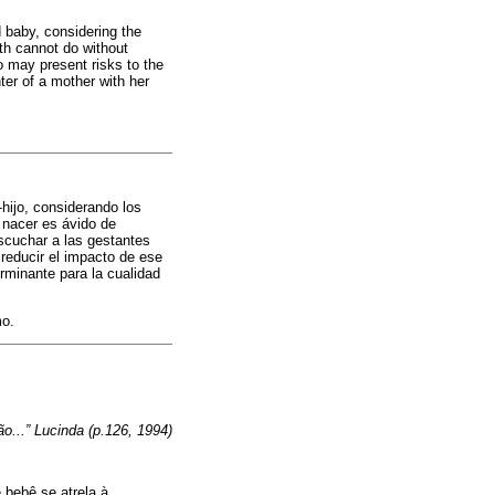
d baby, considering the
th cannot do without
 may present risks to the
ter of a mother with her
-hijo, considerando los
 nacer es ávido de
scuchar a las gestantes
 reducir el impacto de ese
rminante para la cualidad
mo.
o...” Lucinda (p.126, 1994)
 bebê se atrela à