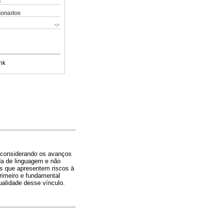
s
cionados
nk
, considerando os avanços
da de linguagem e não
es que apresentem riscos à
rimeiro e fundamental
alidade desse vínculo.