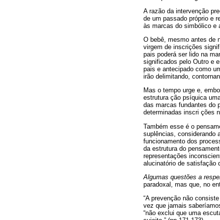
A razão da intervenção pr
de um passado próprio e rep
às marcas do simbólico e a
O bebê, mesmo antes de nas
virgem de inscrições signi
pais poderá ser lido na m
significados pelo Outro e 
pais e antecipado como um
irão delimitando, contorna
Mas o tempo urge e, embor
estrutura ção psíquica uma
das marcas fundantes do p
determinadas inscri ções no
Também esse é o pensamento
suplências, considerando 
funcionamento dos processo
da estrutura do pensamento
representações inconscient
alucinatório de satisfação
Algumas questões a respei
paradoxal, mas que, no en
“A prevenção não consiste
vez que jamais saberíamos
“não exclui que uma escut