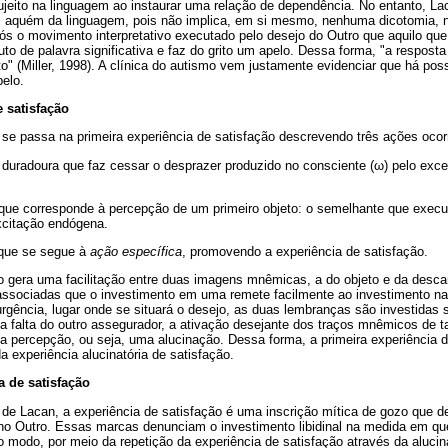
sujeito na linguagem ao instaurar uma relação de dependência. No entanto, Lac
l aquém da linguagem, pois não implica, em si mesmo, nenhuma dicotomia, 
ós o movimento interpretativo executado pelo desejo do Outro que aquilo que 
o de palavra significativa e faz do grito um apelo. Dessa forma, "a resposta
to" (Miller, 1998). A clínica do autismo vem justamente evidenciar que há pos
pelo.
e satisfação
se passa na primeira experiência de satisfação descrevendo três ações oco
duradoura que faz cessar o desprazer produzido no consciente (
ω
) pelo exc
 que corresponde à percepção de um primeiro objeto: o semelhante que exec
xcitação endógena.
 que se segue à
ação específica
, promovendo a experiência de satisfação.
o gera uma facilitação entre duas imagens mnêmicas, a do objeto e da descarg
ssociadas que o investimento em uma remete facilmente ao investimento na 
urgência, lugar onde se situará o desejo, as duas lembranças são investidas
a falta do outro assegurador, a ativação desejante dos traços mnêmicos de t
ma percepção, ou seja, uma alucinação. Dessa forma, a primeira experiência 
a experiência alucinatória de satisfação.
a de satisfação
ir de Lacan, a experiência de satisfação é uma inscrição mítica de gozo que
no Outro. Essas marcas denunciam o investimento libidinal na medida em que
ro modo, por meio da repetição da experiência de satisfação através da alucin