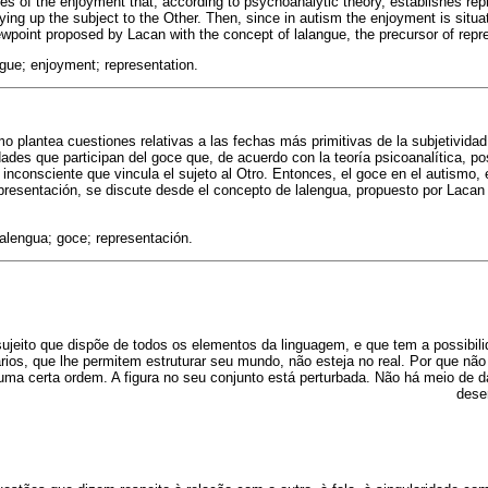
ies of the enjoyment that, according to psychoanalytic theory, establishes re
tying up the subject to the Other. Then, since in autism the enjoyment is situ
iewpoint proposed by Lacan with the concept of lalangue, the precursor of rep
gue; enjoyment; representation.
o plantea cuestiones relativas a las fechas más primitivas de la subjetividad
idades que participan del goce que, de acuerdo con la teoría psicoanalítica, po
 inconsciente que vincula el sujeto al Otro. Entonces, el goce en el autismo,
epresentación, se discute desde el concepto de lalengua, propuesto por Lacan
.
alengua; goce; representación.
jeito que dispõe de todos os elementos da linguagem, e que tem a possibili
ios, que lhe permitem estruturar seu mundo, não esteja no real. Por que não
uma certa ordem. A figura no seu conjunto está perturbada. Não há meio de d
dese