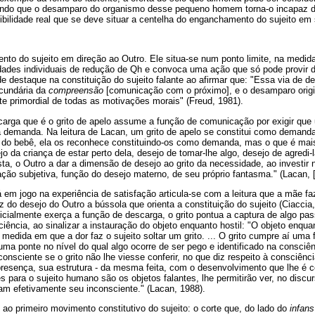
ndo que o desamparo do organismo desse pequeno homem torna-o incapaz de 
ibilidade real que se deve situar a centelha do enganchamento do sujeito e
ento do sujeito em direção ao Outro. Ele situa-se num ponto limite, na medi
dades individuais de redução de Qh e convoca uma ação que só pode provir 
 de destaque na constituição do sujeito falante ao afirmar que: "Essa via de d
ecundária da
compreensão
[comunicação com o próximo], e o desamparo orig
te primordial de todas as motivações morais" (Freud, 1981).
carga que é o grito de apelo assume a função de comunicação por exigir que
a demanda. Na leitura de Lacan, um grito de apelo se constitui como deman
 do bebê, ela os reconhece constituindo-os como demanda, mas o que é mais
jo da criança de estar perto dela, desejo de tomar-lhe algo, desejo de agredi
ta, o Outro a dar a dimensão de desejo ao grito da necessidade, ao investir n
ação subjetiva, função do desejo materno, de seu próprio fantasma." (Lacan, 
 em jogo na experiência de satisfação articula-se com a leitura que a mãe fa
az do desejo do Outro a bússola que orienta a constituição do sujeito (Ciacc
icialmente exerça a função de descarga, o grito pontua a captura de algo pas
ência, ao sinalizar a instauração do objeto enquanto hostil: "O objeto enquan
 medida em que a dor faz o sujeito soltar um grito. ... O grito cumpre aí uma
 ponte no nível do qual algo ocorre de ser pego e identificado na consciên
nsciente se o grito não lhe viesse conferir, no que diz respeito à consciênci
 presença, sua estrutura - da mesma feita, com o desenvolvimento que lhe é c
s para o sujeito humano são os objetos falantes, lhe permitirão ver, no discu
am efetivamente seu inconsciente." (Lacan, 1988).
 ao primeiro movimento constitutivo do sujeito: o corte que, do lado do
infans