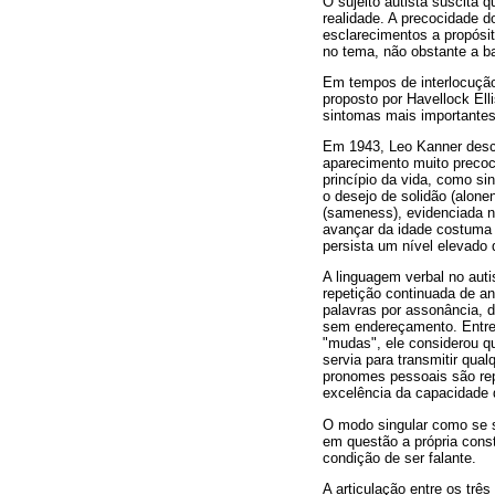
O sujeito autista suscita 
realidade. A precocidade d
esclarecimentos a propósit
no tema, não obstante a ba
Em tempos de interlocuçã
proposto por Havellock Ell
sintomas mais importantes
Em 1943, Leo Kanner desc
aparecimento muito precoc
princípio da vida, como s
o desejo de solidão (alon
(sameness), evidenciada n
avançar da idade costuma 
persista um nível elevado 
A linguagem verbal no aut
repetição continuada de an
palavras por assonância, d
sem endereçamento. Entre 
"mudas", ele considerou q
servia para transmitir qu
pronomes pessoais são re
excelência da capacidade 
O modo singular como se s
em questão a própria const
condição de ser falante.
A articulação entre os trê