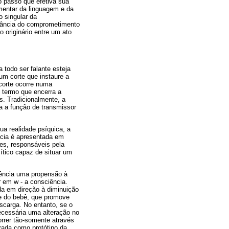
o passo que efetiva sua
ementar da linguagem e da
o singular da
itância do comprometimento
o originário entre um ato
 todo ser falante esteja
um corte que instaure a
 corte ocorre numa
, termo que encerra a
. Tradicionalmente, a
a a função de transmissor
a realidade psíquica, a
ncia é apresentada em
ões, responsáveis pela
ítico capaz de situar um
uência uma propensão à
 em w - a consciência.
ida em direção à diminuição
me do bebê, que promove
scarga. No entanto, se o
ecessária uma alteração no
orrer tão-somente através
rada como protótipo da