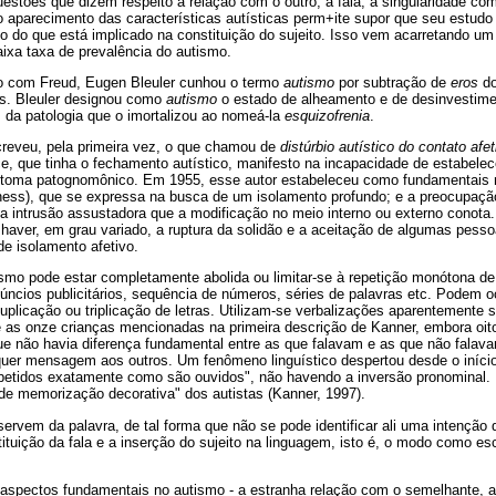
questões que dizem respeito à relação com o outro, à fala, à singularidade co
o aparecimento das características autísticas perm+ite supor que seu estudo
o do que está implicado na constituição do sujeito. Isso vem acarretando um
ixa taxa de prevalência do autismo.
o com Freud, Eugen Bleuler cunhou o termo
autismo
por subtração de
eros
do
is. Bleuler designou como
autismo
o estado de alheamento e de desinvestim
 da patologia que o imortalizou ao nomeá-la
esquizofrenia
.
reveu, pela primeira vez, o que chamou de
distúrbio autístico do contato afet
e, que tinha o fechamento autístico, manifesto na incapacidade de estabelec
intoma patognomônico. Em 1955, esse autor estabeleceu como fundamentais 
eness), que se expressa na busca de um isolamento profundo; e a preocupaçã
a intrusão assustadora que a modificação no meio interno ou externo conota
haver, em grau variado, a ruptura da solidão e a aceitação de algumas pes
de isolamento afetivo.
ismo pode estar completamente abolida ou limitar-se à repetição monótona d
úncios publicitários, sequência de números, séries de palavras etc. Podem o
uplicação ou triplicação de letras. Utilizam-se verbalizações aparentemente 
as onze crianças mencionadas na primeira descrição de Kanner, embora oit
ue não havia diferença fundamental entre as que falavam e as que não falav
alquer mensagem aos outros. Um fenômeno linguístico despertou desde o iníci
petidos exatamente como são ouvidos", não havendo a inversão pronominal.
de memorização decorativa" dos autistas (Kanner, 1997).
ervem da palavra, de tal forma que não se pode identificar ali uma intenção
ituição da fala e a inserção do sujeito na linguagem, isto é, o modo como e
s aspectos fundamentais no autismo - a estranha relação com o semelhante, a