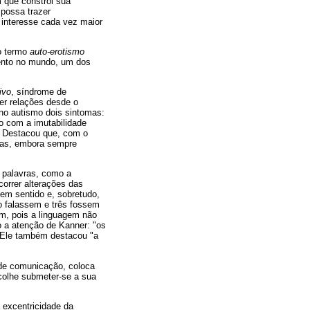
m que constrói sua
 possa trazer
 interesse cada vez maior
 termo
auto-erotismo
ento no mundo, um dos
ivo
, síndrome de
er relações desde o
no autismo dois sintomas:
o com a imutabilidade
. Destacou que, com o
soas, embora sempre
e palavras, como a
correr alterações das
sem sentido e, sobretudo,
o falassem e três fossem
am, pois a linguagem não
o a atenção de Kanner: "os
 Ele também destacou "a
 de comunicação, coloca
scolhe submeter-se a sua
 excentricidade da