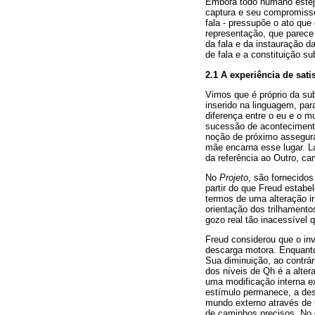
Embora todo humano esteja
captura e seu compromisso 
fala - pressupõe o ato que 
representação, que parece
da fala e da instauração d
de fala e a constituição sub
2.1 A experiência de sati
Vimos que é próprio da sub
inserido na linguagem, par
diferença entre o eu e o m
sucessão de acontecimento
noção de próximo assegura
mãe encarna esse lugar. L
da referência ao Outro, c
No
Projeto
, são fornecido
partir do que Freud estab
termos de uma alteração ir
orientação dos trilhament
gozo real tão inacessível 
Freud considerou que o in
descarga motora. Enquanto
Sua diminuição, ao contrár
dos níveis de Qh é a alter
uma modificação interna ex
estímulo permanece, a desc
mundo externo através d
de caminhos precisos. No 