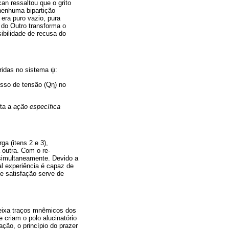
an ressaltou que o grito
nenhuma bipartição
era puro vazio, pura
 do Outro transforma o
sibilidade de recusa do
rridas no sistema
ψ
:
esso de tensão (Q
η
) no
uta a
ação específica
a (itens 2 e 3),
outra. Com o re-
 simultaneamente. Devido a
al experiência é capaz de
de satisfação serve de
 deixa traços mnêmicos dos
 criam o polo alucinatório
ação, o princípio do prazer