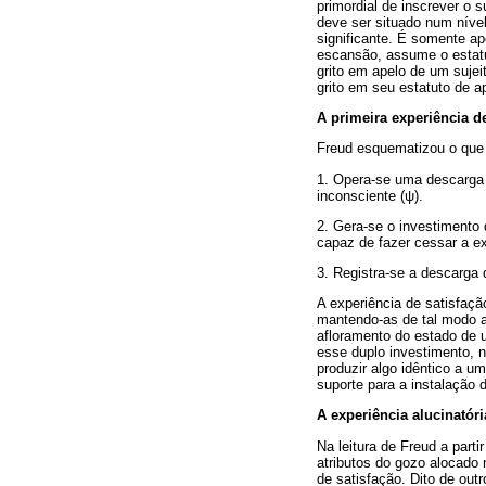
primordial de inscrever o 
deve ser situado num níve
significante. É somente ap
escansão, assume o estatut
grito em apelo de um sujei
grito em seu estatuto de a
A primeira experiência d
Freud esquematizou o que 
1. Opera-se uma descarga 
inconsciente (
ψ
).
2. Gera-se o investimento
capaz de fazer cessar a e
3. Registra-se a descarga
A experiência de satisfaçã
mantendo-as de tal modo a
afloramento do estado de 
esse duplo investimento, n
produzir algo idêntico a u
suporte para a instalação d
A experiência alucinatóri
Na leitura de Freud a part
atributos do gozo alocado 
de satisfação. Dito de out