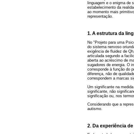
linguagem e o enigma de su
estabelecimento da realida
ao momento mais primitivo 
representação.
1. A estrutura da li
No "Projeto para uma Psico
do sistema nervoso oriunda
exigência de fluidez de Q
articulada segundo a faci
aberta ao acréscimo de mai
sugadores de energia. O 
corresponde à função do pr
diferença, não de qualidad
correspondem a marcas sig
Um significante na medida
significante, não signifi
significação ou, nos termo
Considerando que a represe
autismo.
2. Da experiência de