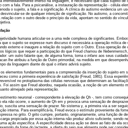
 irremediavelmente imerso na linguagem, é necessário que cada sujeito dê 
com a fala. Para a psicanálise, a instauração da representação - célula el
enoda o sujeito, a fala e a significação. A clínica do autismo evidencia um us
 desvincular-se de qualquer intenção de significação. No autismo, a concom
a relação com o outro desde o princípio da vida, apontam no sentido do víncul
jetiva.
sfação
jetividade humana articular-se a uma rede complexa de significantes. Embora
a que o sujeito se expresse num discurso é necessária a operação mítica de 
undo externo e inaugure a relação do sujeito com o Outro. Essa operação de
s lógicos que requer a participação do que Freud chamou de
Nebenmensch
dor: um outro falante que, de alguma forma, toma o
infans
aos seus cuidados
acan lhe atribuiu a função de Outro primordial, na medida em que desempenh
ampo da linguagem diante do qual o
infans
advirá sujeito.
s os elementos fundamentais para a compreensão da inserção do sujeito em su
eleceu como
a primeira experiência de satisfação
(Freud, 1981). Essa experiê
reversível no protoplasma das células nervosas que determinam as facilitaç
os. Foi assim que Freud abordou, naquela ocasião, a noção de um elemento m
quanto almejado pela representação.
vestimento neuronal - correspondente à elevação de Qh -, tem como conseq
 ela não ocorre, o aumento de Qh em y provoca uma sensação de desprazer
io, suscita uma sensação de prazer. No sistema y, a primeira via a ser segu
ação interna. Para exemplificá-la, Freud evoca o estímulo proveniente da fo
pressa no grito. O grito cumpre, portanto, originariamente, uma função de de
arga propiciada por essa ação interna não produz alívio suficiente, sendo n
e uma
ação específica
. A especificidade dessa ação se deve ao fato de ela oc
exemplo da fome do lactente, a oferta do seio que alimenta pode ser conside