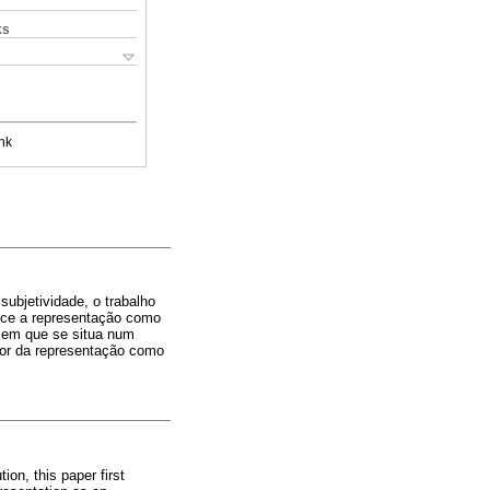
ks
nk
ubjetividade, o trabalho
lece a representação como
a em que se situa num
sor da representação como
ion, this paper first