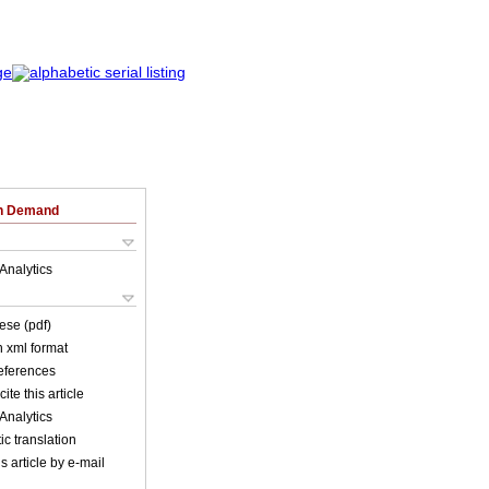
on Demand
Analytics
ese (pdf)
in xml format
references
ite this article
Analytics
c translation
s article by e-mail