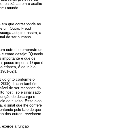
realizá-la sem o auxílio
m seu mundo.
da em que corresponde ao
de um Outro. Freud
escarga adquire, assim, a
inal do ser humano
 um outro lhe empreste um
da e como desejo: "Quando
 importante é que os
-la, pouco importa. O que é
a criança, é de início
[1961-62]).
z do grito conforme o
ia, 2005). Lacan também
sível de ser reconhecido
to hostil só é sinalizado
 função de descarga e
cia do sujeito. Esse algo
a, o sinal que lhe confere
onferido pelo fato de que
rso dos outros, revelarem-
, exerce a função