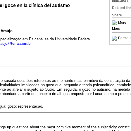
Indicators
el goce en la clínica del autismo
Related lin
Share
More
More
 Araújo
Permali
pecialização em Psicanálise da Universidade Federal
raujo@terra.com.br
 suscita questões referentes ao momento mais primitivo da constituição da s
ticularidades implicadas no gozo que, segundo a teoria psicanalítica, estabe
ente ao atrelar o sujeito ao Outro. Em seguida, o gozo no autismo, na medid
 abordado a partir do conceito de alíngua proposto por Lacan como o precur
gua; gozo; representação.
ngs up questions about the most primitive moment of the subjectivity constitut