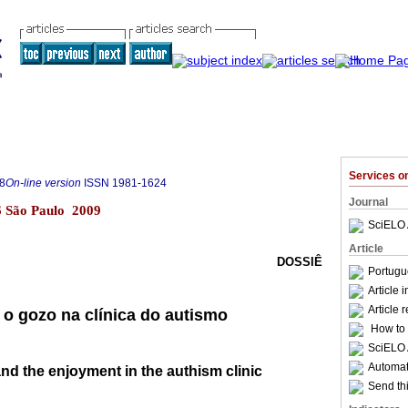
Services 
8
On-line version
ISSN
1981-1624
Journal
.26 São Paulo 2009
SciELO 
Article
DOSSIÊ
Portugu
Article 
Article 
 o gozo na clínica do autismo
How to c
SciELO 
Automati
nd the enjoyment in the authism clinic
Send thi