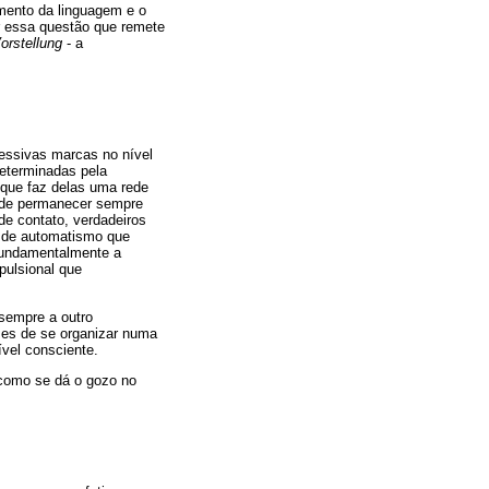
imento da linguagem e o
ar essa questão que remete
orstellung
- a
cessivas marcas no nível
determinadas pela
 que faz delas uma rede
z de permanecer sempre
de contato, verdadeiros
 de automatismo que
 fundamentalmente a
pulsional que
 sempre a outro
zes de se organizar numa
ível consciente.
 como se dá o gozo no