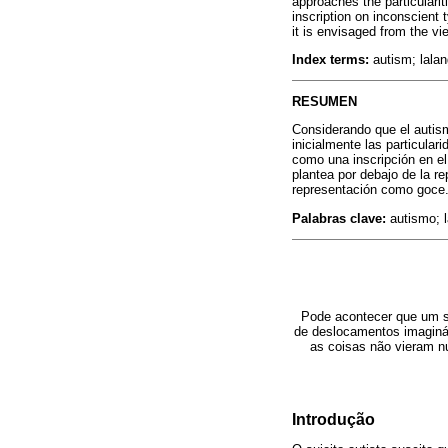
approaches the particularit
inscription on inconscient 
it is envisaged from the v
Index terms:
autism; lalan
RESUMEN
Considerando que el autism
inicialmente las particular
como una inscripción en el
plantea por debajo de la r
representación como goce
Palabras clave:
autismo; l
Pode acontecer que um su
de deslocamentos imaginár
as coisas não vieram n
Introdução