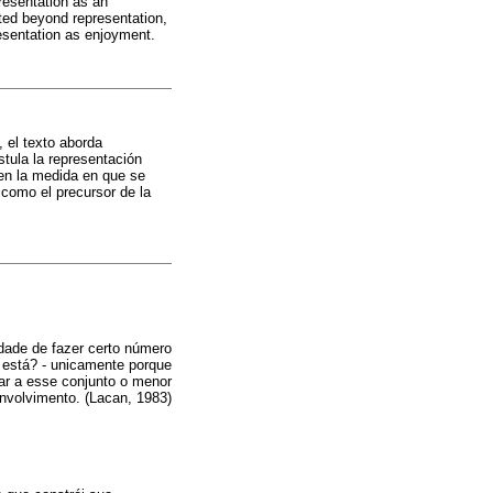
presentation as an
ated beyond representation,
resentation as enjoyment.
, el texto aborda
stula la representación
 en la medida en que se
 como el precursor de la
dade de fazer certo número
 está? - unicamente porque
ar a esse conjunto o menor
nvolvimento. (Lacan, 1983)