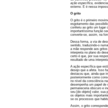
ação específica,
evidencia
externo. E é nessa imposs
O grito
O grito é o primeiro movim
esgotamento das possibili
conferiu ao grito um lugar
importantíssima função s
converte-se, assim, na fon
Dessa forma, a via de des
sentido, traduzindo-o num
a mãe responde aos gritos
interpreta no plano do dese
certo é que, por sua respos
resultado de uma interpret
A ação específica que está
desejo que a afeta. Isso f
destacou que, ainda que in
posteriormente como consci
no nível da consciência na
desempenha um papel de uma
permaneceria obscuro e inco
seu [do objeto] valor, sua
os objetos mais importante
se os processos que habit
Assim, o grito corresponde