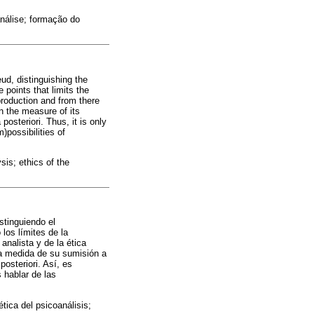
análise; formação do
ud, distinguishing the
 points that limits the
production and from there
in the measure of its
posteriori. Thus, it is only
m)possibilities of
is; ethics of the
stinguiendo el
 los límites de la
analista y de la ética
la medida de su sumisión a
osteriori. Así, es
 hablar de las
tica del psicoanálisis;