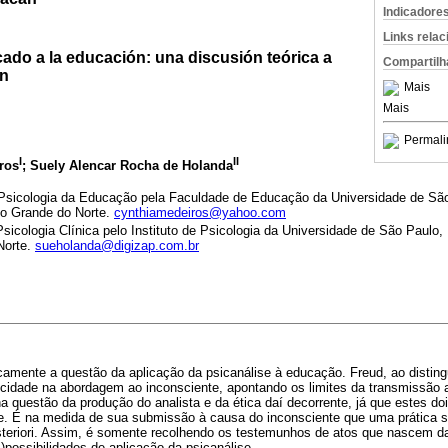
Indicadore
Links rela
icado a la educación: una discusión teórica a
Compartilh
an
Mais
Mais
Permali
I
II
ros
; Suely Alencar Rocha de Holanda
 Psicologia da Educação pela Faculdade de Educação da Universidade de Sã
io Grande do Norte.
cynthiamedeiros@yahoo.com
sicologia Clínica pelo Instituto de Psicologia da Universidade de São Paulo
Norte.
sueholanda@digizap.com.br
icamente a questão da aplicação da psicanálise à educação. Freud, ao distingu
ificidade na abordagem ao inconsciente, apontando os limites da transmissã
na questão da produção do analista e da ética daí decorrente, já que estes d
e. É na medida de sua submissão à causa do inconsciente que uma prática se
teriori. Assim, é somente recolhendo os testemunhos de atos que nascem da 
possibilidades de aplicação da psicanálise.