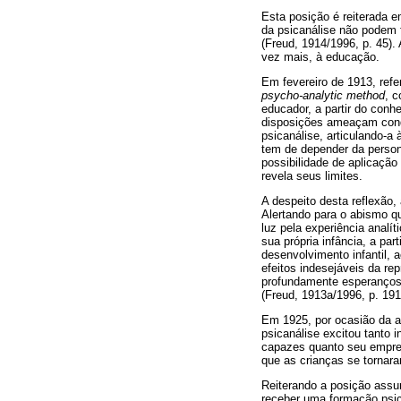
Esta posição é reiterada e
da psicanálise não podem f
(Freud, 1914/1996, p. 45). 
vez mais, à educação.
Em fevereiro de 1913, refe
psycho-analytic method
, c
educador, a partir do conh
disposições ameaçam condu
psicanálise, articulando-a
tem de depender da person
possibilidade de aplicação
revela seus limites.
A despeito desta reflexão,
Alertando para o abismo q
luz pela experiência analí
sua própria infância, a pa
desenvolvimento infantil, 
efeitos indesejáveis da r
profundamente esperançoso
(Freud, 1913a/1996, p. 191
Em 1925, por ocasião da a
psicanálise excitou tanto 
capazes quanto seu empreg
que as crianças se tornara
Reiterando a posição assu
receber uma formação psic