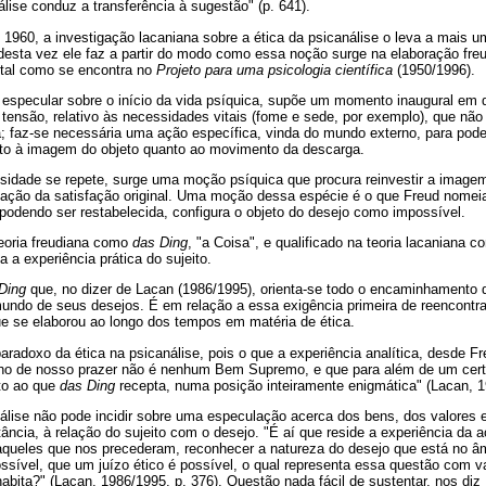
ise conduz a transferência à sugestão" (p. 641).
1960, a investigação lacaniana sobre a ética da psicanálise o leva a mais u
 desta vez ele faz a partir do modo como essa noção surge na elaboração fre
 tal como se encontra no
Projeto para uma psicologia científica
(1950/1996).
 especular sobre o início da vida psíquica, supõe um momento inaugural em
tensão, relativo às necessidades vitais (fome e sede, por exemplo), que não
; faz-se necessária uma ação específica, vinda do mundo externo, para pode
 tanto à imagem do objeto quanto ao movimento da descarga.
idade se repete, surge uma moção psíquica que procura reinvestir a image
tuação da satisfação original. Uma moção dessa espécie é o que Freud nome
s podendo ser restabelecida, configura o objeto do desejo como impossível.
eoria freudiana como
das Ding
, "a Coisa", e qualificado na teoria lacaniana 
a a experiência prática do sujeito.
Ding
que, no dizer de Lacan (1986/1995), orienta-se todo o encaminhamento d
mundo de seus desejos. É em relação a essa exigência primeira de reencontr
e se elaborou ao longo dos tempos em matéria de ética.
 paradoxo da ética na psicanálise, pois o que a experiência analítica, desde F
o de nosso prazer não é nenhum Bem Supremo, e que para além de um certo 
to ao que
das Ding
recepta, numa posição inteiramente enigmática" (Lacan, 1
nálise não pode incidir sobre uma especulação acerca dos bens, dos valores 
stância, à relação do sujeito com o desejo. "É aí que reside a experiência da
queles que nos precederam, reconhecer a natureza do desejo que está no â
ssível, que um juízo ético é possível, o qual representa essa questão com val
abita?" (Lacan, 1986/1995, p. 376). Questão nada fácil de sustentar, nos diz