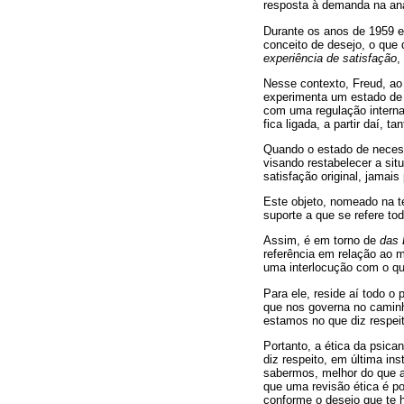
resposta à demanda na anál
Durante os anos de 1959 e 
conceito de desejo, o que
experiência de satisfação
,
Nesse contexto, Freud, ao
experimenta um estado de 
com uma regulação interna
fica ligada, a partir daí,
Quando o estado de necess
visando restabelecer a si
satisfação original, jamai
Este objeto, nomeado na t
suporte a que se refere tod
Assim, é em torno de
das 
referência em relação ao 
uma interlocução com o qu
Para ele, reside aí todo o
que nos governa no caminh
estamos no que diz respei
Portanto, a ética da psica
diz respeito, em última in
sabermos, melhor do que a
que uma revisão ética é po
conforme o desejo que te h