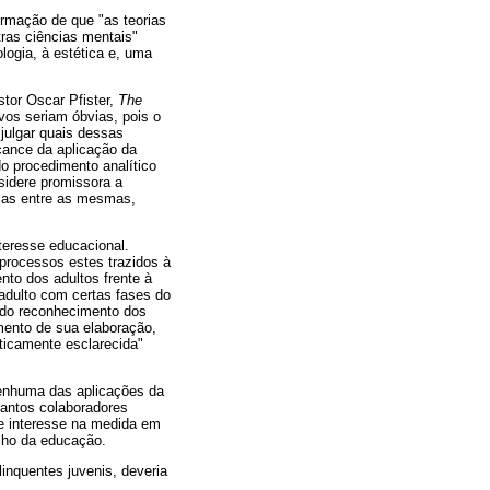
irmação de que "as teorias
tras ciências mentais"
ologia, à estética e, uma
stor Oscar Pfister,
The
vos seriam óbvias, pois o
 julgar quais dessas
cance da aplicação da
do procedimento analítico
sidere promissora a
nças entre as mesmas,
nteresse educacional.
processos estes trazidos à
nto dos adultos frente à
 adulto com certas fases do
r do reconhecimento dos
mento de sua elaboração,
ticamente esclarecida"
nenhuma das aplicações da
tantos colaboradores
se interesse na medida em
alho da educação.
inquentes juvenis, deveria