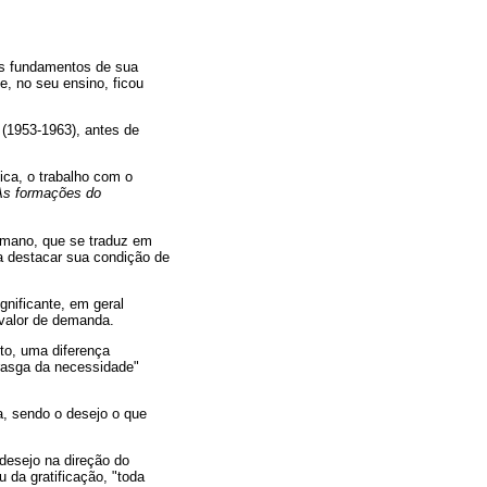
os fundamentos de sua
, no seu ensino, ficou
 (1953-1963), antes de
ica, o trabalho com o
As formações do
umano, que se traduz em
a destacar sua condição de
gnificante, em geral
 valor de demanda.
to, uma diferença
rasga da necessidade"
la, sendo o desejo o que
desejo na direção do
 da gratificação, "toda