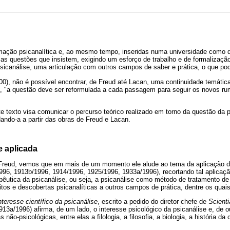
ação psicanalítica e, ao mesmo tempo, inseridas numa universidade como 
s questões que insistem, exigindo um esforço de trabalho e de formalização
psicanálise, uma articulação com outros campos de saber e prática, o que po
0), não é possível encontrar, de Freud até Lacan, uma continuidade temátic
o, "a questão deve ser reformulada a cada passagem para seguir os novos 
te texto visa comunicar o percurso teórico realizado em torno da questão da p
ndo-a a partir das obras de Freud e Lacan.
e aplicada
Freud, vemos que em mais de um momento ele alude ao tema da aplicação da
96, 1913b/1996, 1914/1996, 1925/1996, 1933a/1996), recortando tal aplicaç
apêutica da psicanálise, ou seja, a psicanálise como método de tratamento de 
tos e descobertas psicanalíticas a outros campos de prática, dentre os quai
nteresse científico da psicanálise
, escrito a pedido do diretor chefe de
Scienti
(1913a/1996) afirma, de um lado, o interesse psicológico da psicanálise e, de o
 não-psicológicas, entre elas a filologia, a filosofia, a biologia, a história da c