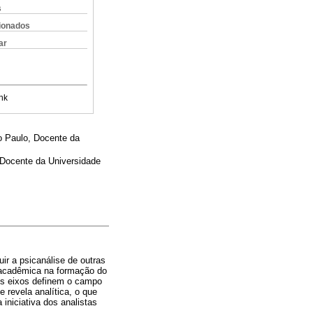
s
cionados
ar
nk
o Paulo, Docente da
, Docente da Universidade
ir a psicanálise de outras
o acadêmica na formação do
ois eixos definem o campo
 revela analítica, o que
iniciativa dos analistas