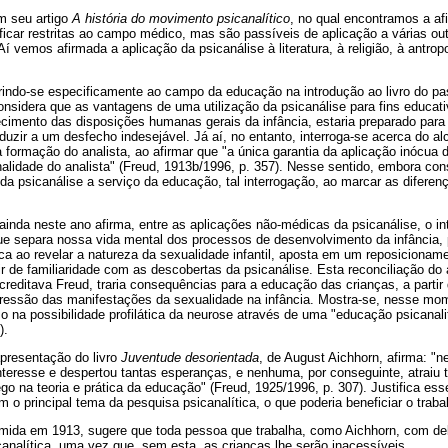
m seu artigo
A história do movimento psicanalítico
, no qual encontramos a af
icar restritas ao campo médico, mas são passíveis de aplicação a várias ou
Aí vemos afirmada a aplicação da psicanálise à literatura, à religião, à antrop
rindo-se especificamente ao campo da educação na introdução ao livro do pa
onsidera que as vantagens de uma utilização da psicanálise para fins educati
ecimento das disposições humanas gerais da infância, estaria preparado para
zir a um desfecho indesejável. Já aí, no entanto, interroga-se acerca do al
 à formação do analista, ao afirmar que "a única garantia da aplicação inócua 
alidade do analista" (Freud, 1913b/1996, p. 357). Nesse sentido, embora con
 da psicanálise a serviço da educação, tal interrogação, ao marcar as difere
 ainda neste ano afirma, entre as aplicações não-médicas da psicanálise, o i
ue separa nossa vida mental dos processos de desenvolvimento da infância, 
tica ao revelar a natureza da sexualidade infantil, aposta em um reposicioname
rtir de familiaridade com as descobertas da psicanálise. Esta reconciliação do
acreditava Freud, traria consequências para a educação das crianças, a parti
epressão das manifestações da sexualidade na infância. Mostra-se, nesse mo
 na possibilidade profilática da neurose através de uma "educação psicanali
).
presentação do livro
Juventude desorientada
, de August Aichhorn, afirma: "
interesse e despertou tantas esperanças, e nenhuma, por conseguinte, atraiu 
o na teoria e prática da educação" (Freud, 1925/1996, p. 307). Justifica es
m o principal tema da pesquisa psicanalítica, o que poderia beneficiar o trab
mida em 1913, sugere que toda pessoa que trabalha, como Aichhorn, com del
analítica, uma vez que, sem esta, as crianças lhe serão inacessíveis.