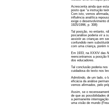
Acrescenta ainda que esta
posto que "a instrução teó
Com isto, vemos afirmada, 
influência analítica repou
exige o desenvolvimento de
1925/1996, p. 308)
Tal posição, no entanto, n
psicanálise poderia vir a s
assistir as crianças em se
confundido nem substituído
com uma criança, porém não
Em 1933, na XXXIV das
N
reencontramos a posição f
dos educadores.
Tal conclusão poderia nos 
cuidadosa do texto nos lev
Admitindo, de um lado, o l
eficácia da análise permane
vemos afirmados, pelo próp
Assim, se o recenseamento
de que as possibilidades d
a permanente interrogação 
uma visão de mundo (Freu