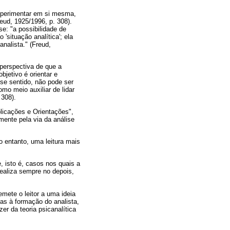
experimentar em si mesma,
eud, 1925/1996, p. 308).
e: "a possibilidade de
'situação analítica'; ela
nalista." (Freud,
 perspectiva de que a
objetivo é orientar e
sse sentido, não pode ser
mo meio auxiliar de lidar
 308).
plicações e Orientações",
ente pela via da análise
o entanto, uma leitura mais
, isto é, casos nos quais a
 realiza sempre no depois,
mete o leitor a uma ideia
as à formação do analista,
er da teoria psicanalítica