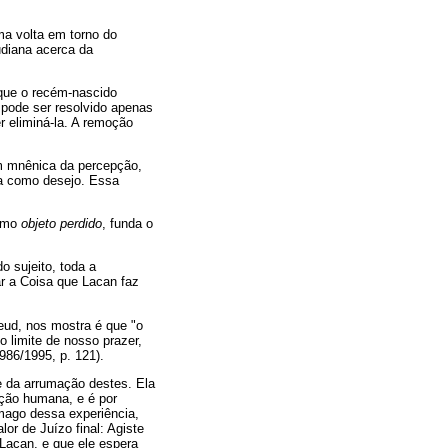
ma volta em torno do
udiana acerca da
 que o recém-nascido
 pode ser resolvido apenas
r eliminá-la. A remoção
m mnênica da percepção,
ia como desejo. Essa
como
objeto perdido
, funda o
o sujeito, toda a
ar a Coisa que Lacan faz
reud, nos mostra é que "o
limite de nosso prazer,
986/1995, p. 121).
e da arrumação destes. Ela
 ação humana, e é por
mago dessa experiência,
or de Juízo final: Agiste
 Lacan, e que ele espera