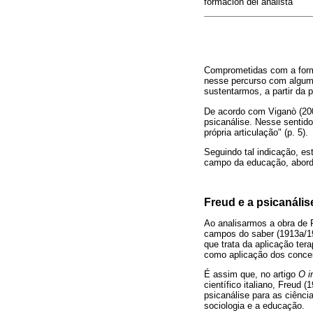
formación del analista
Comprometidas com a form
nesse percurso com alguma
sustentarmos, a partir da 
De acordo com Viganò (200
psicanálise. Nesse sentid
própria articulação" (p. 5).
Seguindo tal indicação, es
campo da educação, aborda
Freud e a psicanális
Ao analisarmos a obra de 
campos do saber (1913a/19
que trata da aplicação ter
como aplicação dos concei
É assim que, no artigo
O i
científico italiano, Freud 
psicanálise para as ciências
sociologia e a educação.