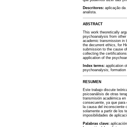
Descritores:
aplicação da 
analista.
ABSTRACT
This work theoretically arg
psychoanalysis from other t
academic transmission in t
the decurrent ethics, for Hi
submission to the cause of 
collecting the certification
application of the psychoa
Index terms:
application o
psychoanalysis; formation 
RESUMEN
Este trabajo discute teóric
psicoanálisis de otras tera
transmisión académica en la
consecuente, ya que para é
la causa del inconsciente q
solamente a partir de los t
imposibilidades de aplicaci
Palabras clave:
aplicación