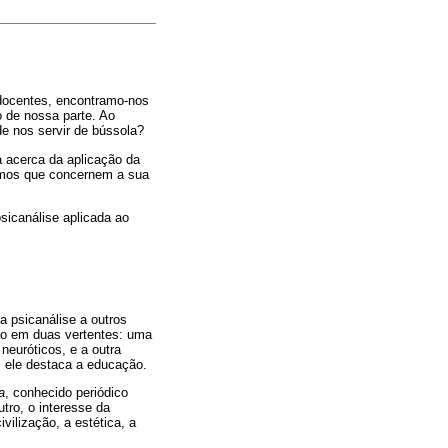
docentes, encontramo-nos
 de nossa parte. Ao
de nos servir de bússola?
a acerca da aplicação da
rumos que concernem a sua
sicanálise aplicada ao
 psicanálise a outros
ão em duas vertentes: uma
neuróticos, e a outra
s ele destaca a educação.
a
, conhecido periódico
utro, o interesse da
ivilização, a estética, a