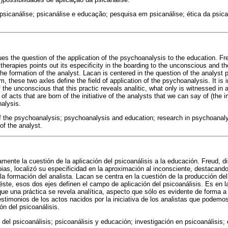
psicanálise; psicanálise e educação; pesquisa em psicanálise; ética da psic
ues the question of the application of the psychoanalysis to the education. Fre
herapies points out its especificity in the boarding to the unconscious and the
he formation of the analyst. Lacan is centered in the question of the analyst 
m, these two axles define the field of application of the psychoanalysis. It is 
the unconscious that this practic reveals analitic, what only is witnessed in a 
s of acts that are born of the initiative of the analysts that we can say of (the i
nalysis.
f the psychoanalysis; psychoanalysis and education; research in psychoanalys
of the analyst.
amente la cuestión de la aplicación del psicoanálisis a la educación. Freud, di
pias, localizó su especificidad en la aproximación al inconsciente, destacando
 formación del analista. Lacan se centra en la cuestión de la producción del 
ste, esos dos ejes definen el campo de aplicación del psicoanálisis. Es en 
ue una práctica se revela analítica, aspecto que sólo es evidente de forma a p
estimonios de los actos nacidos por la iniciativa de los analistas que podemos
ón del psicoanálisis.
 del psicoanálisis; psicoanálisis y educación; investigación en psicoanálisis; é