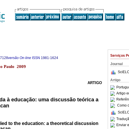
Serviços P
-7128
versão On-line
ISSN
1981-1624
Journal
São Paulo 2009
SciELO
Artigo
ARTIGO
Portugu
Artigo 
ada à educação: uma discussão teórica a
Referên
acan
Como ci
SciELO
Traduçã
ed to the education: a theoretical discussion
Enviar e
lacan