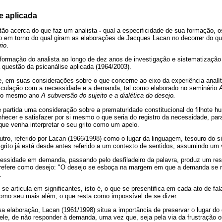
e aplicada
tão acerca do que faz um analista
-
qual a especificidade de sua formação, 
 em torno do qual giram as elaborações de Jacques Lacan no decorrer do que
rio
.
formação do analista ao longo de dez anos de investigação e sistematização
a questão da psicanálise aplicada (1964/2003).
, em suas considerações sobre o que concerne ao eixo da experiência analít
ticulação com a necessidade e a demanda, tal como elaborado no seminário
 do mesmo ano
A subversão do sujeito e a dialética do desejo.
partida uma consideração sobre a prematuridade constitucional do filhote h
hecer e satisfazer por si mesmo o que seria do registro da necessidade, par
ue venha interpretar o seu grito como um apelo.
tro, referido por Lacan (1966/1998) como o lugar da linguagem, tesouro do si
grito já está desde antes referido a um contexto de sentidos, assumindo um
ssidade em demanda, passando pelo desfiladeiro da palavra, produz um res
e refere como desejo: "O desejo se esboça na margem em que a demanda se 
.
e articula em significantes, isto é, o que se presentifica em cada ato de fa
mo seu mais além, o que resta como impossível de se dizer.
elaboração, Lacan (1961/1998) situa a importância de preservar o lugar do 
 ele, de não responder à demanda, uma vez que, seja pela via da frustração ou