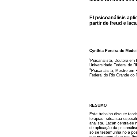
El psicoanálisis apl
partir de freud e lac
Cynthia Pereira de Medei
I
Psicanalista, Doutora em
Universidade Federal do R
II
Psicanalista, Mestre em P
Federal do Rio Grande do 
RESUMO
Este trabalho discute teor
terapias, situa sua espec
analista. Lacan centra-se 
de aplicação da psicanális
só se testemunha no a pos
que podemos dizer das (im)