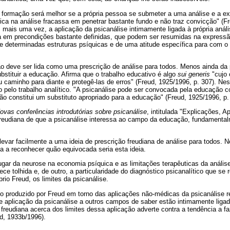
 formação será melhor se a própria pessoa se submeter a uma análise e a 
rica na análise fracassa em penetrar bastante fundo e não traz convicção" (Fr
mais uma vez, a aplicação da psicanálise intimamente ligada à própria anális
sa em precondições bastante definidas, que podem ser resumidas na expressão 
 determinadas estruturas psíquicas e de uma atitude específica para com o a
ão deve ser lida como uma prescrição de análise para todos. Menos ainda da
ubstituir a educação. Afirma que o trabalho educativo é algo
sui generis
"cujo 
u caminho para diante e protegê-las de erros" (Freud, 1925/1996, p. 307). Ne
 pelo trabalho analítico. "A psicanálise pode ser convocada pela educação co
 constitui um substituto apropriado para a educação" (Freud, 1925/1996, p.
ovas conferências introdutórias sobre psicanálise
, intitulada "Explicações, A
reudiana de que a psicanálise interessa ao campo da educação, fundamentalm
levar facilmente a uma ideia de prescrição freudiana de análise para todos. N
a a reconhecer quão equivocada seria esta ideia.
ugar da neurose na economia psíquica e as limitações terapêuticas da análise
ce tolhida e, de outro, a particularidade do diagnóstico psicanalítico que se
rio Freud, os limites da psicanálise.
 produzido por Freud em torno das aplicações não-médicas da psicanálise re
e aplicação da psicanálise a outros campos de saber estão intimamente ligad
freudiana acerca dos limites dessa aplicação adverte contra a tendência a faz
d, 1933b/1996).