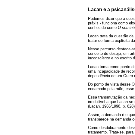
Lacan e a psicanális
Podemos dizer que a ques
práxis
-
funciona como eixo
conhecido como
O seminá
Lacan trata da questão da 
tratar de forma explícita d
Nesse percurso destaca-se
conceito de desejo, em ar
inconsciente
e no escrito
Lacan toma como ponto de 
uma incapacidade de recon
dependência de um Outro q
Do ponto de vista desse Ou
encarnado pela mãe, esse 
Essa transmutação da nece
irredutível a que Lacan s
(Lacan, 1966/1998, p. 828)
Assim, a demanda é o que s
transparece na demanda co
Como desdobramento dessa 
tratamento. Trata-se, para