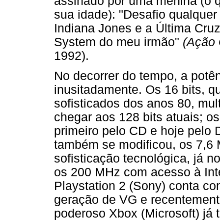
assinado por uma menina (o 
sua idade): "Desafio qualquer
Indiana Jones e a Última Cru
System do meu irmão"
(Ação
1992).
No decorrer do tempo, a potên
inusitadamente. Os 16 bits, 
sofisticados dos anos 80, mul
chegar aos 128 bits atuais; o
primeiro pelo CD e hoje pelo
também se modificou, os 7,6
sofisticação tecnológica, já 
os 200 MHz com acesso à Inte
Playstation 2 (Sony) conta co
geração de VG e recentement
poderoso Xbox (Microsoft) já