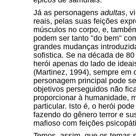
Já as personagens
adultas
, v
reais, pelas suas feições exp
músculos no corpo, e, també
podem ser tanto "do bem" com
grandes mudanças introduzid
sofistica. Se na década de 80
herói apenas do lado de ideai
(Martinez, 1994), sempre em 
personagem principal pode se
objetivos perseguidos não fic
proporcionar à humanidade, m
particular. Isto é, o herói po
fazendo do gênero terror e 
mafioso com feições psicopát
Temos, assim, que os temas s