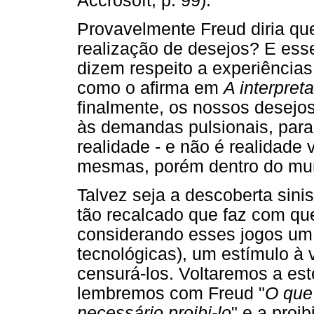
Accrosoft, p. 99).
Provavelmente Freud diria qu
realização de desejos? E ess
dizem respeito a experiências 
como o afirma em
A interpre
finalmente, os nossos desejo
às demandas pulsionais, para
realidade - e não é realidade 
mesmas, porém dentro do mund
Talvez seja a descoberta sinis
tão recalcado que faz com que
considerando esses jogos um 
tecnológicas), um estímulo à 
censurá-los. Voltaremos a es
lembremos com Freud "
O que
necessário proibi-lo
" e a proi