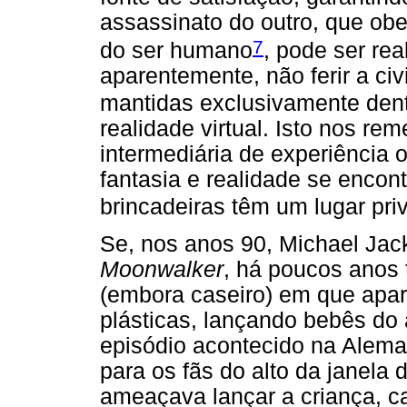
assassinato do outro, que ob
7
do ser humano
, pode ser re
aparentemente, não ferir a civ
mantidas exclusivamente dentr
realidade virtual. Isto nos re
intermediária de experiência 
fantasia e realidade se enco
brincadeiras têm um lugar priv
Se, nos anos 90, Michael Jack
Moonwalker
, há poucos anos
(embora caseiro) em que apa
plásticas, lançando bebês do 
episódio acontecido na Aleman
para os fãs do alto da janela
ameaçava lançar a criança, c