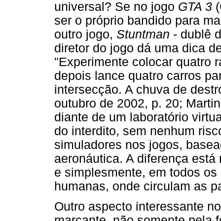
universal? Se no jogo
GTA 3
(
ser o próprio bandido para ma
outro jogo,
Stuntman
- dublê 
diretor do jogo dá uma dica d
"Experimente colocar quatro 
depois lance quatro carros pa
intersecção. A chuva de destro
outubro de 2002, p. 20; Mart
diante de um laboratório virt
do interdito, sem nenhum ris
simuladores nos jogos, basea
aeronáutica. A diferença está 
e simplesmente, em todos os
humanas, onde circulam as p
Outro aspecto interessante no
marcante, não somente pela f