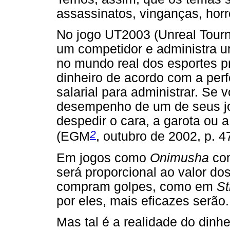
assassinatos, vinganças, horro
No jogo UT2003 (Unreal Tourn
um competidor e administra um
no mundo real dos esportes p
dinheiro de acordo com a per
salarial para administrar. Se
desempenho de um de seus j
despedir o cara, a garota ou a
2
(EGM
, outubro de 2002, p. 47
Em jogos como
Onimusha
com
será proporcional ao valor d
compram golpes, como em
St
por eles, mais eficazes serão.
Mas tal é a realidade do din