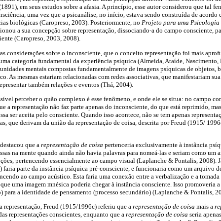
 (1891), em seus estudos sobre a afasia. A princípio, esse autor considerou que tal f
sciência, uma vez que a psicanálise, no início, estava sendo construída de acordo 
ncias biológicas (Caropreso, 2003). Posteriormente, no
Projeto para uma Psicologia 
ionou a sua concepção sobre representação, dissociando-a do campo consciente, p
ente (Caropreso, 2003, 2008).
as considerações sobre o inconsciente, que o conceito representação foi mais apro
ma categoria fundamental da experiência psíquica (Almeida, Ataíde, Nascimento, P
am unidades mentais compostas fundamentalmente de imagens psíquicas de objetos,
ico. As mesmas estariam relacionadas com redes associativas, que manifestariam sua
representar também relações e eventos (Thá, 2004).
ossível perceber o quão complexo é esse fenômeno, e onde ele se situa: no campo co
ue a representação não faz parte apenas do inconsciente, do que está reprimido, m
ossa ser aceita pelo consciente. Quando isso acontece, não se tem apenas representaç
as, que derivam da união da representação de coisa, descrita por Freud (1915/ 199
 destacou que a
representação de coisa
pertenceria exclusivamente à instância psíq
essas na mente quando ainda não havia palavras para nomeá-las e seriam como um ar
pções, pertencendo essencialmente ao campo visual (Laplanche & Pontalis, 2008). 
 faria parte da instância psíquica pré-consciente, e funcionaria como um arquivo d
encendo ao campo acústico. Esta faria uma conexão entre a verbalização e a tomada d
 que uma imagem mnésica poderia chegar à instância consciente. Isso promoveria a
) para a identidade de pensamento (processo secundário) (Laplanche & Pontalis, 2
a representação, Freud (1915/1996c) referiu que a
representação de coisa
mais a
re
das representações conscientes, enquanto que a
representação de coisa
seria apena