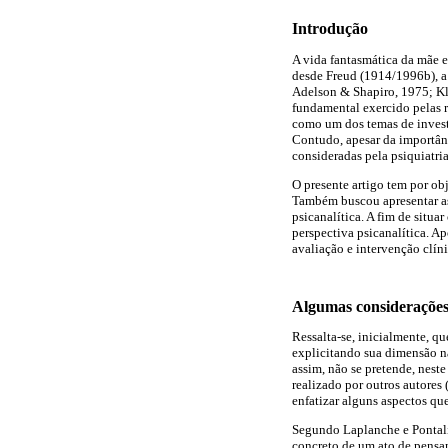
Introdução
A vida fantasmática da mãe e
desde Freud (1914/1996b), a 
Adelson & Shapiro, 1975; Kl
fundamental exercido pelas r
como um dos temas de investi
Contudo, apesar da importân
consideradas pela psiquiatri
O presente artigo tem por ob
Também buscou apresentar as 
psicanalítica. A fim de situ
perspectiva psicanalítica. A
avaliação e intervenção clín
Algumas considerações 
Ressalta-se, inicialmente, q
explicitando sua dimensão na
assim, não se pretende, nest
realizado por outros autores
enfatizar alguns aspectos qu
Segundo Laplanche e Pontalis
concreto de um ato de pensam