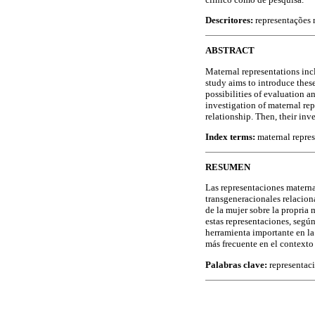
Descritores:
representações m
ABSTRACT
Maternal representations incl
study aims to introduce thes
possibilities of evaluation a
investigation of maternal rep
relationship. Then, their inv
Index terms:
maternal repres
RESUMEN
Las representaciones maternas
transgeneracionales relaciona
de la mujer sobre la propria
estas representaciones, según
herramienta importante en la
más frecuente en el contexto
Palabras clave:
representaci