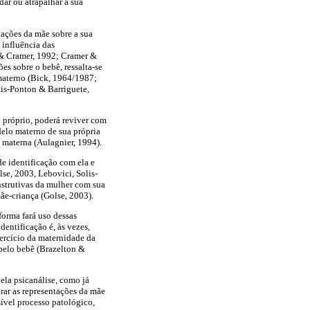
ar ou atrapalhar a sua
tações da mãe sobre a sua
 influência das
n & Cramer, 1992; Cramer &
s sobre o bebê, ressalta-se
 materno (Bick, 1964/1987;
lis-Ponton & Barriguete,
 próprio, poderá reviver com
delo materno de sua própria
 materna (Aulagnier, 1994).
de identificação com ela e
lse, 2003, Lebovici, Solis-
nstrutivas da mulher com sua
ãe-criança (Golse, 2003).
forma fará uso dessas
dentificação é, às vezes,
xercício da maternidade da
 pelo bebê (Brazelton &
la psicanálise, como já
erar as representações da mãe
ível processo patológico,