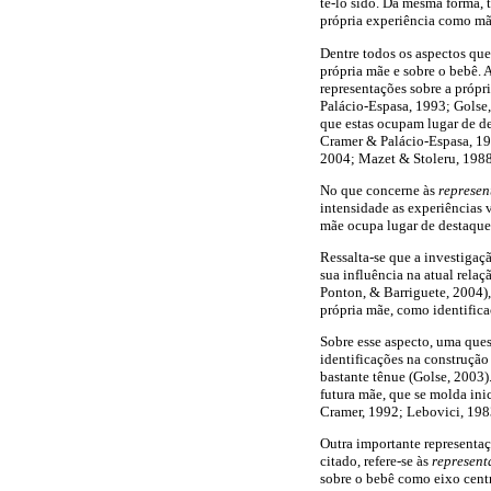
tê-lo sido. Da mesma forma, 
própria experiência como mã
Dentre todos os aspectos que
própria mãe e sobre o bebê. A
representações sobre a própr
Palácio-Espasa, 1993; Golse,
que estas ocupam lugar de de
Cramer & Palácio-Espasa, 19
2004; Mazet & Stoleru, 198
No que concerne às
represen
intensidade as experiências 
mãe ocupa lugar de destaque
Ressalta-se que a investigaçã
sua influência na atual rela
Ponton, & Barriguete, 2004),
própria mãe, como identifica
Sobre esse aspecto, uma ques
identificações na construção 
bastante tênue (Golse, 2003)
futura mãe, que se molda ini
Cramer, 1992; Lebovici, 198
Outra importante representa
citado, refere-se às
represent
sobre o bebê como eixo centr