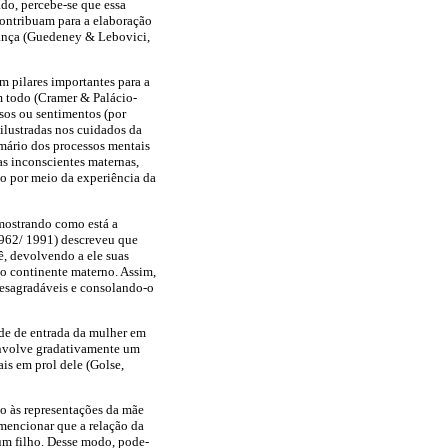
do, percebe-se que essa
contribuam para a elaboração
riança (Guedeney & Lebovici,
em pilares importantes para a
 todo (Cramer & Palácio-
sos ou sentimentos (por
lustradas nos cuidados da
mário dos processos mentais
as inconscientes maternas,
ão por meio da experiência da
 mostrando como está a
1962/ 1991) descreveu que
ê, devolvendo a ele suas
lo continente materno. Assim,
desagradáveis e consolando-o
ade de entrada da mulher em
envolve gradativamente um
is em prol dele (Golse,
o às representações da mãe
mencionar que a relação da
 um filho. Desse modo, pode-