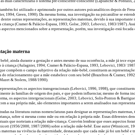
 as duas caracterizaria o sistema pré-consciente-consciente (Laplanche & Pontalis, 
ambém foi utilizado e aprimorado por outros autores psicanalíticos depois de Freud,
nier, 1994; Green, 1990). Da mesma forma, sua investigação na psicanálise se esten
, dentre outras representações, as representações maternas, devido à sua importante
 criança (Cramer & Palácio-Espasa, 1993; Golse, 2003; Lebovici, 1983/1987). Assi
 aspectos mencionados sobre a representação, porém, sua investigação está focada
ntação materna
ebê, ainda durante a gestação e antes mesmo de sua ocorrência, a mãe já tece expec
o à criança (Aulagnier, 1994; Cramer & Palácio-Espasa, 1993, Lebovici, 1983/ 198
 que compõem o campo subjetivo da relação mãe-bebê, constituem as representaçõe
za do relacionamento que a mãe estabelece com seu bebê (Brazelton & Cramer, 1992
Mazet & Stoleru, 1988/1990).
epresentações os aspectos transgeracionais (Lebovici, 1996, 1998), que constituem 
almente às famílias de origem dos pais, e que podem influenciar, mesmo de forma inc
rma, os aspectos intergeracionais (Golse, 2003; Lebovici, Solis-Ponton & Barrigue
com a sua própria mãe, são elementos importantes a serem analisados nas represent
tradas na literatura outras nomenclaturas para designar as representações maternas,
criança, sobre si mesma como mãe ou em relação à própria mãe. Essas diferentes de
atuais que norteiam a relação mãe-criança. Convém lembrar que esses aspectos fora
nnicott (1956/2000, 1987/2006) sobre a relação mãe-bebê. Esse autor (Winnicott, 
s maternas na vivência da maternidade, destacando que cada mãe já foi um bebê e t