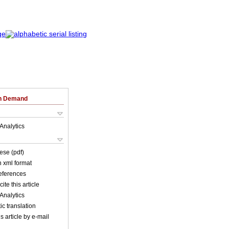
on Demand
Analytics
ese (pdf)
in xml format
references
ite this article
Analytics
c translation
s article by e-mail