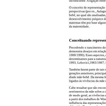
inconsciente. A ligação entre
O conceito de representação t
perspectivas (por ex., Aulag
bebê, no qual são analisadas
desenvolvimento psíquico da
maternas têm por base alguns
da maternidade.
Conceituando represe
Precedendo o nascimento do b
demonstra desejos em relaçã
1988/1990). Esses aspectos,
determinantes para a nature
1993; Lebovici,1983/1987; 
Também fazem parte de tais r
gerações anteriores, princip
díade mãe-bebê. Da mesma fo
ligados às vivências da mãe 
Cabe ressaltar que são encon
sentimentos da mãe sobre a 
de modo geral, as vivências 
a partir dos trabalhos de Wi
influência das representaçõe