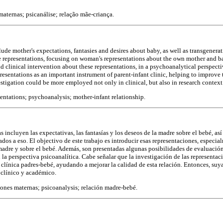
aternas; psicanálise; relação mãe-criança.
ude mother's expectations, fantasies and desires about baby, as well as transgenerati
e representations, focusing on woman's representations about the own mother and ba
nd clinical intervention about these representations, in a psychoanalytical perspecti
resentations as an important instrument of parent-infant clinic, helping to improve t
estigation could be more employed not only in clinical, but also in research context
entations; psychoanalysis; mother-infant relationship.
 incluyen las expectativas, las fantasías y los deseos de la madre sobre el bebé, as
dos a eso. El objectivo de este trabajo es introducir esas representaciones, especia
 madre y sobre el bebé. Además, son presentadas algunas posibilidades de evaluación
 la perspectiva psicoanalítica. Cabe señalar que la investigación de las representa
 clínica padres-bebé, ayudando a mejorar la calidad de esta relación. Entonces, suy
 clínico y académico.
ones maternas; psicoanalysis; relación madre-bebé.