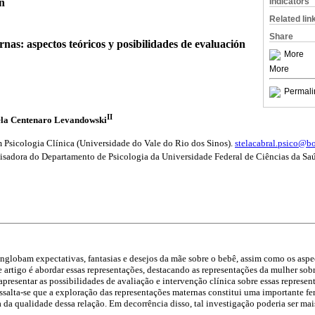
on
Indicators
Related lin
Share
nas: aspectos teóricos y posibilidades de evaluación
More
More
Permali
II
ela Centenaro Levandowski
m Psicologia Clínica (Universidade do Vale do Rio dos Sinos).
stelacabral.psico@b
isadora do Departamento de Psicologia da Universidade Federal de Ciências da Sa
nglobam expectativas, fantasias e desejos da mãe sobre o bebê, assim como os aspe
e artigo é abordar essas representações, destacando as representações da mulher sobr
apresentar as possibilidades de avaliação e intervenção clínica sobre essas represe
essalta-se que a exploração das representações maternas constitui uma importante fer
 da qualidade dessa relação. Em decorrência disso, tal investigação poderia ser mai