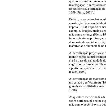
que pode resultar num relac
investigação, que valoriza o
da resiliência, a formação d
1999; Pinto, 2004).
De fato, os aspectos fantasmá
construção do senso de iden
Espasa, 1993). Especificamen
exemplo, desejos, medos, an
mãe com a criança (Klein, 1
inconscientes e, por isso, a
demonstradas na identificaçã
maternidade, vivenciada na 
A identificação projetiva se
identificação da mãe com se
ela é a base da capacidade d
angústias de forma modifica
a partir da capacidade de
rêv
(Golse, 1998).
A identificação da mãe com o
um estado que Winnicott (
grau de sensibilidade aument
1998).
As questões mencionadas dem
sobre a criança, não só na e
mãe com o bebê já existe desd