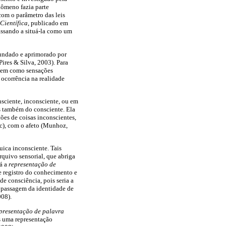
enômeno fazia parte
com o parâmetro das leis
Científica
, publicado em
assando a situá-la como um
fundado e aprimorado por
ires & Silva, 2003). Para
 bem como sensações
 ocorrência na realidade
nsciente, inconsciente, ou em
as também do consciente. Ela
ões de coisas inconscientes,
6c), com o afeto (Munhoz,
uica inconsciente. Tais
quivo sensorial, que abriga
Já a
representação de
e registro do conhecimento e
e consciência, pois seria a
 passagem da identidade de
008).
presentação de palavra
s uma representação