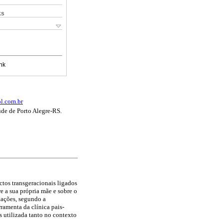
ks
nk
ol.com.br
úde de Porto Alegre-RS.
ctos transgeracionais ligados
e a sua própria mãe e sobre o
ntações, segundo a
ramenta da clínica pais-
s utilizada tanto no contexto