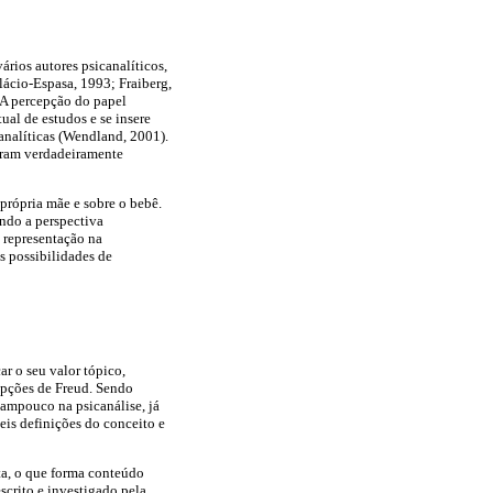
ários autores psicanalíticos,
lácio-Espasa, 1993; Fraiberg,
 A percepção do papel
al de estudos e se insere
analíticas (Wendland, 2001).
foram verdadeiramente
 própria mãe e sobre o bebê.
undo a perspectiva
o representação na
s possibilidades de
r o seu valor tópico,
cepções de Freud. Sendo
tampouco na psicanálise, já
eis definições do conceito e
ta, o que forma conteúdo
scrito e investigado pela