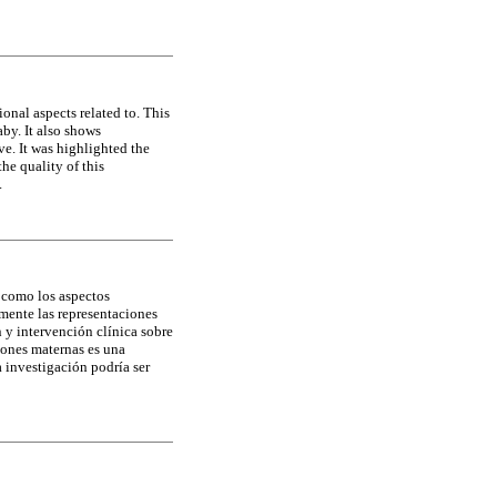
onal aspects related to. This
by. It also shows
ve. It was highlighted the
he quality of this
.
í como los aspectos
lmente las representaciones
 y intervención clínica sobre
ciones maternas es una
a investigación podría ser