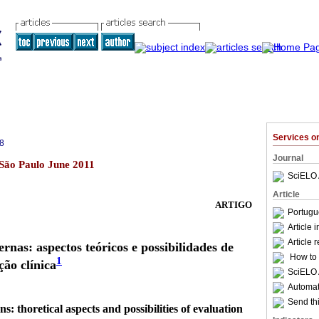
Services 
8
Journal
1 São Paulo June 2011
SciELO 
Article
ARTIGO
Portugu
Article 
Article 
rnas: aspectos teóricos e possibilidades de
How to c
1
ção clínica
SciELO 
Automati
Send thi
s: thoretical aspects and possibilities of evaluation