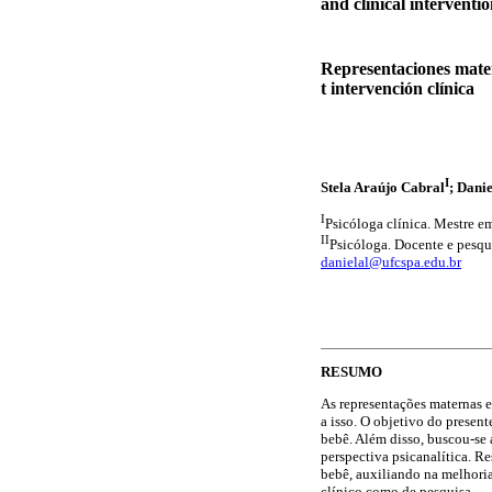
and clinical interventi
Representaciones mater
t intervención clínica
I
Stela Araújo Cabral
; Dani
I
Psicóloga clínica. Mestre e
II
Psicóloga. Docente e pesqu
danielal@ufcspa.edu.br
RESUMO
As representações maternas e
a isso. O objetivo do present
bebê. Além disso, buscou-se 
perspectiva psicanalítica. R
bebê, auxiliando na melhoria
clínico como de pesquisa.