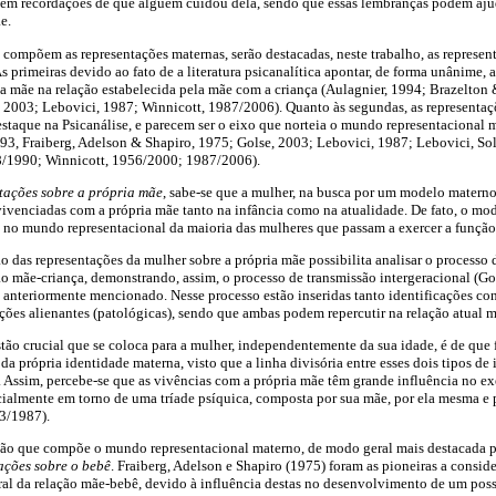
tem recordações de que alguém cuidou dela, sendo que essas lembranças podem ajud
e.
 compõem as representações maternas, serão destacadas, neste trabalho, as represen
s primeiras devido ao fato de a literatura psicanalítica apontar, de forma unânime, a
ia mãe na relação estabelecida pela mãe com a criança (Aulagnier, 1994; Brazelto
 2003; Lebovici, 1987; Winnicott, 1987/2006). Quanto às segundas, as representaçõe
staque na Psicanálise, e parecem ser o eixo que norteia o mundo representacional
93, Fraiberg, Adelson & Shapiro, 1975; Golse, 2003; Lebovici, 1987; Lebovici, So
8/1990; Winnicott, 1956/2000; 1987/2006).
tações sobre a própria mãe
, sabe-se que a mulher, na busca por um modelo materno
vivenciadas com a própria mãe tanto na infância como na atualidade. De fato, o mo
 no mundo representacional da maioria das mulheres que passam a exercer a função
o das representações da mulher sobre a própria mãe possibilita analisar o processo 
ção mãe-criança, demonstrando, assim, o processo de transmissão intergeracional (Go
 anteriormente mencionado. Nesse processo estão inseridas tanto identificações co
ções alienantes (patológicas), sendo que ambas podem repercutir na relação atual m
tão crucial que se coloca para a mulher, independentemente da sua idade, é de que 
da própria identidade materna, visto que a linha divisória entre esses dois tipos de i
. Assim, percebe-se que as vivências com a própria mãe têm grande influência no e
cialmente em torno de uma tríade psíquica, composta por sua mãe, por ela mesma e
3/1987).
ção que compõe o mundo representacional materno, de modo geral mais destacada pe
ações sobre o bebê
. Fraiberg, Adelson e Shapiro (1975) foram as pioneiras a consid
al da relação mãe-bebê, devido à influência destas no desenvolvimento de um poss