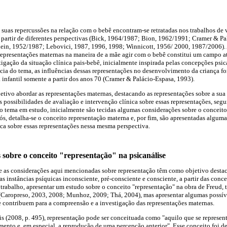
 suas repercussões na relação com o bebê encontram-se retratadas nos trabalhos de v
partir de diferentes perspectivas (Bick, 1964/1987; Bion, 1962/1991; Cramer & Pa
ein, 1952/1987; Lebovici, 1987, 1996, 1998; Winnicott, 1956/ 2000, 1987/2006).
epresentações maternas na maneira de a mãe agir com o bebê constitui um campo atu
gação da situação clínica pais-bebê, inicialmente inspirada pelas concepções psic
cia do tema, as influências dessas representações no desenvolvimento da criança 
a infantil somente a partir dos anos 70 (Cramer & Palácio-Espasa, 1993).
jetivo abordar as representações maternas, destacando as representações sobre a sua
possibilidades de avaliação e intervenção clínica sobre essas representações, seg
ar o tema em estudo, inicialmente são tecidas algumas considerações sobre o conceit
pós, detalha-se o conceito representação materna e, por fim, são apresentadas alguma
ica sobre essas representações nessa mesma perspectiva.
sobre o conceito "representação" na psicanálise
ue as considerações aqui mencionadas sobre representação têm como objetivo destaca
s instâncias psíquicas inconsciente, pré-consciente e consciente, a partir das con
e trabalho, apresentar um estudo sobre o conceito "representação" na obra de Freud, 
 (Caropreso, 2003, 2008; Munhoz, 2009; Thá, 2004), mas apresentar algumas possív
e contribuem para a compreensão e a investigação das representações maternas.
 (2008, p. 495), representação pode ser conceituada como "aquilo que se represen
ento e, em especial, a reprodução de uma percepção anterior". Esse conceito foi de