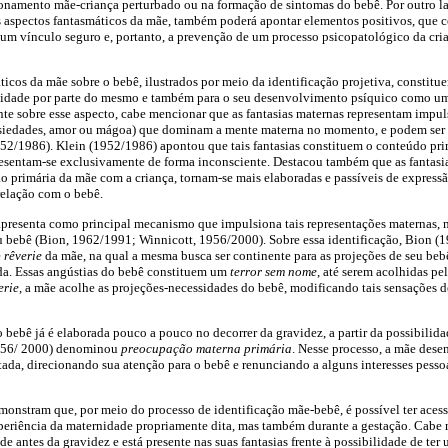
ionamento mãe-criança perturbado ou na formação de sintomas do bebê. Por outro la
s aspectos fantasmáticos da mãe, também poderá apontar elementos positivos, que 
e um vínculo seguro e, portanto, a prevenção de um processo psicopatológico da c
ticos da mãe sobre o bebê, ilustrados por meio da identificação projetiva, constitu
tidade por parte do mesmo e também para o seu desenvolvimento psíquico como um
te sobre esse aspecto, cabe mencionar que as fantasias maternas representam impul
siedades, amor ou mágoa) que dominam a mente materna no momento, e podem ser i
952/1986). Klein (1952/1986) apontou que tais fantasias constituem o conteúdo pri
presentam-se exclusivamente de forma inconsciente. Destacou também que as fantasi
o primária da mãe com a criança, tornam-se mais elaboradas e passíveis de express
relação com o bebê.
 apresenta como principal mecanismo que impulsiona tais representações maternas,
u bebê (Bion, 1962/1991; Winnicott, 1956/2000). Sobre essa identificação, Bion (
e
rêverie
da mãe, na qual a mesma busca ser continente para as projeções de seu beb
da. Essas angústias do bebê constituem um
terror sem nome
, até serem acolhidas pe
erie
, a mãe acolhe as projeções-necessidades do bebê, modificando tais sensações 
 bebê já é elaborada pouco a pouco no decorrer da gravidez, a partir da possibilid
1956/ 2000) denominou
preocupação materna primária
. Nesse processo, a mãe des
ada, direcionando sua atenção para o bebê e renunciando a alguns interesses pessoa
onstram que, por meio do processo de identificação mãe-bebê, é possível ter acess
xperiência da maternidade propriamente dita, mas também durante a gestação. Cabe 
e antes da gravidez e está presente nas suas fantasias frente à possibilidade de ter