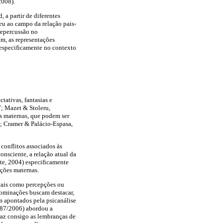
2008).
 a partir de diferentes
deu ao campo da relação pais-
 repercussão no
m, as representações
 especificamente no contexto
tativas, fantasias e
7; Mazet & Stoleru,
s maternas, que podem ser
; Cramer & Palácio-Espasa,
conflitos associados às
onsciente, a relação atual da
te, 2004) especificamente
ações maternas.
 tais como percepções ou
nominações buscam destacar,
m apontados pela psicanálise
1987/2006) abordou a
raz consigo as lembranças de