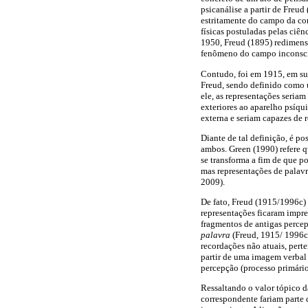
psicanálise a partir de Freud
estritamente do campo da con
físicas postuladas pelas ciê
1950, Freud (1895) redimens
fenômeno do campo inconsci
Contudo, foi em 1915, em su
Freud, sendo definido como u
ele, as representações seri
exteriores ao aparelho psíqu
externa e seriam capazes de 
Diante de tal definição, é p
ambos. Green (1990) refere q
se transforma a fim de que p
mas representações de palavr
2009).
De fato, Freud (1915/1996c)
representações ficaram impr
fragmentos de antigas perce
palavra
(Freud, 1915/ 1996c)
recordações não atuais, pert
partir de uma imagem verbal
percepção (processo primário
Ressaltando o valor tópico d
correspondente fariam parte 