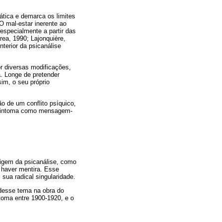
ática e demarca os limites
O mal-estar inerente ao
especialmente a partir das
ea, 1990; Lajonquière,
terior da psicanálise
r diversas modificações,
na. Longe de pretender
im, o seu próprio
o de um conflito psíquico,
o sintoma como mensagem-
rigem da psicanálise, como
 haver mentira. Esse
 sua radical singularidade.
desse tema na obra do
ntoma entre 1900-1920, e o