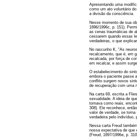
Apresentando uma modificaç
como um ato voluntário do 
a divisão da consciência.
Nesse momento de sua obra 
1896/1996c, p. 151). Permi
as cenas traumáticas de a
cessarem quando essas le
verdadeiras, o que explica
No rascunho K, "As neuros
recalcamento, que é, em g
recalcada; por força de co
em recalcar, e assim surg
O estabelecimento do sinto
embora o paciente passe a
conflito surgem novos sint
de recuperação com uma ma
Na carta 69, escrita a Fl
sexualidade. A ideia de qu
tomava como reais, encontr
308). Ele reconhece, então
valor de verdade, se torna
verdadeira pelo indivíduo,
Nessa carta Freud também 
nossa expectativa de que 
(Freud, 1897/1996e, p. 310