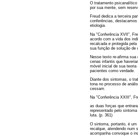
O tratamento psicanalítico
por sua mente, sem reserv
Freud dedica a terceira pa
conferências, destacamos 
etiologia.
Na "Conferência XVII", Fr
acordo com a vida dos ind
recalcada e protegida pel
sua função de solução de c
Nesse texto re-afirma sua
cenas infantis que haveri
móvel inicial de sua teori
pacientes como verdade.
Diante dos sintomas, o tr
tona no processo de anális
cessam.
Na "Conferência XXIII", F
as duas forças que entrar
representado pelo sintoma
luta. (p. 361)
O sintoma, portanto, é um 
recalque, atendendo num s
acompanha convoque o indi