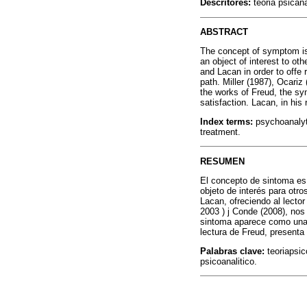
Descritores:
teoria psican
ABSTRACT
The concept of symptom is 
an object of interest to ot
and Lacan in order to offe 
path. Miller (1987), Ocari
the works of Freud, the sy
satisfaction. Lacan, in hi
Index terms:
psychoanalyti
treatment.
RESUMEN
El concepto de sintoma es 
objeto de interés para ot
Lacan, ofreciendo al lector 
2003 ) j Conde (2008), nos 
sintoma aparece como una e
lectura de Freud, present
Palabras clave:
teoriapsic
psicoanalitico.