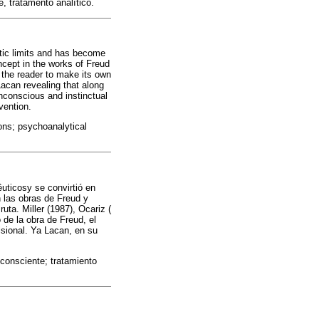
, tratamento analítico.
tic limits and has become
ncept in the works of Freud
g the reader to make its own
acan revealing that along
nconscious and instinctual
vention.
ons; psychoanalytical
êuticosy se convirtió en
 las obras de Freud y
ruta. Miller (1987), Ocariz (
 de la obra de Freud, el
lsional. Ya Lacan, en su
nconsciente; tratamiento