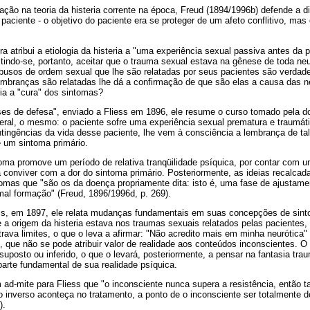
ão na teoria da histeria corrente na época, Freud (1894/1996b) defende a d
paciente - o objetivo do paciente era se proteger de um afeto conflitivo, mas
atribui a etiologia da histeria a "uma experiência sexual passiva antes da 
tindo-se, portanto, aceitar que o trauma sexual estava na gênese de toda ne
busos de ordem sexual que lhe são relatadas por seus pacientes são verdade
mbranças são relatadas lhe dá a confirmação de que são elas a causa das 
ria a "cura" dos sintomas?
es de defesa", enviado a Fliess em 1896, ele resume o curso tomado pela 
eral, o mesmo: o paciente sofre uma experiência sexual prematura e traumát
ntingências da vida desse paciente, lhe vem à consciência a lembrança de ta
e um sintoma primário.
ma promove um período de relativa tranqüilidade psíquica, por contar com u
 conviver com a dor do sintoma primário. Posteriormente, as ideias recalca
omas que "são os da doença propriamente dita: isto é, uma fase de ajustame
l formação" (Freud, 1896/1996d, p. 269).
iess, em 1897, ele relata mudanças fundamentais em suas concepções de sin
e a origem da histeria estava nos traumas sexuais relatados pelas pacientes, 
ava limites, o que o leva a afirmar: "Não acredito mais em minha neurótica"
, que não se pode atribuir valor de realidade aos conteúdos inconscientes. O
 suposto ou inferido, o que o levará, posteriormente, a pensar na fantasia tra
 parte fundamental de sua realidade psíquica.
ad-mite para Fliess que "o inconsciente nunca supera a resistência, entã
o inverso aconteça no tratamento, a ponto de o inconsciente ser totalmente 
).