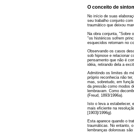
O conceito de sinto
No início de suas elaboraç
seu trabalho conjunto com 
traumático que deixou mar
Na obra conjunta, "Sobre 
"os histéricos sofrem prin
esquecidos retornam no cor
Observando os casos descr
sob hipnose e relacionar 
pensamento que não é comp
idéia, retirando dela a ex
Admitindo os limites do mé
próprio reconhecia não ter
mas, sobretudo, em função 
da pressão como modos de 
lembravam. Como decorrênc
(Freud, 1893/1996a).
Isto o leva a estabelecer,
mais eficiente na resoluç
[1903]/1996g).
Esta aparece quando o tra
traumáticas. No entanto, 
lembranças dolorosas são 