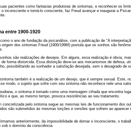
suas pacientes como fantasias produtoras de sintomas, e reconhecer os limit
 o inconsciente e torná-lo consciente, faz Freud avançar e inaugurar a Psican
nte.
ma entre 1900-1920
como o ano de fundação da psicanálise, com a publicação de "A interpretaç
a origem dos sintomas Freud (1900/1996f) postula que os sonhos são fenôm
s.
 sonhos são realizações de desejos. Em alguns, essa realização é obvia, 
, de forma distorcida. Essa distorção deve-se aos mecanismos de defesa, uti
nho, possibilitando ao sonhador a satisfação desejada, sem o desagrado de s
sintoma também é a realização de um desejo, que é sempre sexual. Este, n
sse modo, o sujeito que sofre com seu sintoma não reconhece nele uma sati
udiana, o sintoma é tomado como uma mensagem cifrada que encontra lugar 
ítico e que, ao mesmo tempo, provoca resistências ao seu tratamento.
 concretizada pelo sintoma segue as mesmas leis de funcionamento dos ou
údos são submetidos às mesmas torções e versões que sofrem ao aparecer n
rmamos anteriormente, da impossibilidade de domar o inconsciente, o trabalh
e sob o domínio da consciência.