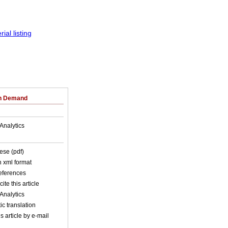
on Demand
Analytics
ese (pdf)
in xml format
references
ite this article
Analytics
c translation
s article by e-mail