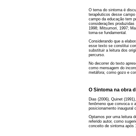
O tema do sintoma é discut
terapêuticos desse campo 
campo da educação tem pro
considerações produzidas 
1998; Mitsumori, 1997; Mai
torna-se fundamental.
Considerando que a elabora
esse texto se constitui com
substituir a leitura dos o
percurso.
No decorrer do texto apre
como mensagem do inconsc
metáfora; como gozo e co
O Sintoma na obra 
Dias (2006), Quinet (1991
fenômeno que convoca o at
posicionamento inaugural de
Optamos por uma leitura d
referido autor, como suger
conceito de sintoma após 