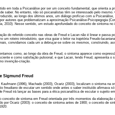
ido em toda a Psicanálise por ser um conceito fundamental, que orienta a pr
de saber. No entanto, não só psicanalistas têm se interessado pelo mesmo. 
duzido, ao longo dos últimos anos, um diálogo profícuo com a Psicanálise, 
por autores que problematizam a aproximação Psicanálise-Psicopegogia (Corr
a, 2010). Nesse sentido, um estudo aprofundado do conceito de sintoma no in
ção do referido conceito nas obras de Freud e Lacan não é linear e passa po
o um roteiro introdutório, que visa guiar o leitor na trajetória Freudo-lacania
riginais, convidamos cada um a debruçar-se sobre os mesmos, construindo, ass
sentamos como, ao longo da obra de Freud, o sintoma aparece como expressã
iente e como satisfação pulsional, e que Lacan, lendo Freud, apresenta 
mo invenção-criação.
de Sigmund Freud
), Kaufmann (1996), Machado (2003), Ocariz (2003), localizam o sintoma na o
o freudiano de escutar um sentido onde antes o saber instituído afirmava só
 Freud irá lançar as bases para a ética psicanalítica de escutar o sujeito em
o conceito de sintoma em Freud orientada por três momentos da elaboração 
ido por Ocariz (2003): o conceito de sintoma antes de 1900; o conceito de si
1920.