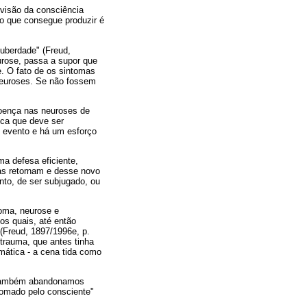
ivisão da consciência
 o que consegue produzir é
puberdade" (Freud,
urose, passa a supor que
. O fato de os sintomas
neuroses. Se não fossem
doença nas neuroses de
ica que deve ser
l evento e há um esforço
ma defesa eficiente,
das retornam e desse novo
nto, de ser subjugado, ou
toma, neurose e
os quais, até então
 (Freud, 1897/1996e, p.
 trauma, que antes tinha
umática - a cena tida como
o também abandonamos
domado pelo consciente"