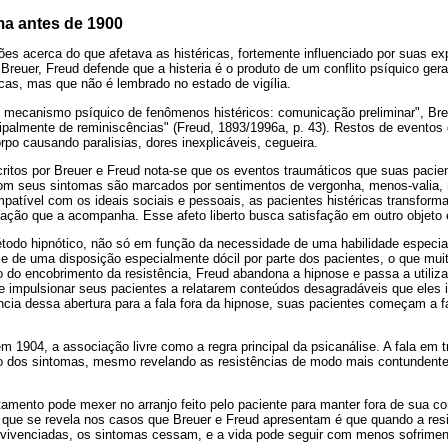
ma antes de 1900
ões acerca do que afetava as histéricas, fortemente influenciado por suas ex
Breuer, Freud defende que a histeria é o produto de um conflito psíquico ge
cas, mas que não é lembrado no estado de vigília.
o mecanismo psíquico de fenômenos histéricos: comunicação preliminar", Br
cipalmente de reminiscências" (Freud, 1893/1996a, p. 43). Restos de eventos
po causando paralisias, dores inexplicáveis, cegueira.
itos por Breuer e Freud nota-se que os eventos traumáticos que suas paci
com seus sintomas são marcados por sentimentos de vergonha, menos-valia, 
atível com os ideais sociais e pessoais, as pacientes histéricas transforma
citação que a acompanha. Esse afeto liberto busca satisfação em outro objeto
todo hipnótico, não só em função da necessidade de uma habilidade especial
, e de uma disposição especialmente dócil por parte dos pacientes, o que mu
do encobrimento da resistência, Freud abandona a hipnose e passa a utiliza
impulsionar seus pacientes a relatarem conteúdos desagradáveis que eles i
ia dessa abertura para a fala fora da hipnose, suas pacientes começam a fa
 em 1904, a associação livre como a regra principal da psicanálise. A fala em 
ão dos sintomas, mesmo revelando as resistências de modo mais contundente
tamento pode mexer no arranjo feito pelo paciente para manter fora de sua c
o que se revela nos casos que Breuer e Freud apresentam é que quando a resi
vivenciadas, os sintomas cessam, e a vida pode seguir com menos sofrimen