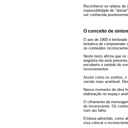
Reconhecer os relatos de 
impossibilidade de "domar"
ser conhecida posteriorme
O conceito de sinto
O ano de 1900 é lembrado 
tentativa de compreender 
os conteúdos inconsciente
Neste texto afirma que os
angústia ela está presente
encoberto o sentido do so
inconvenientes.
Assim como os sonhos, o 
versão mais aceitável. De
Nesse momento da obra fre
elaboração no espaço anal
O ciframento da mensagem
do inconsciente. Os conte
num ato falho.
Embora advertido, como afi
visa colocar o inconscient