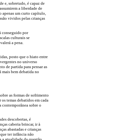
ade e, sobretudo, é capaz de
e assumirem a liberdade de
o apenas um curto capítulo,
são vividos pelas crianças
rá conseguido por
calas culturais se
valerá a pena.
das, posto que o hiato entre
nvergentes no universo
to de partida para pensar as
rá mais bem debatida no
sobre as formas de sofrimento
ar os temas debatidos em cada
ra contemporânea sobre o
ndes descobertas, é
as caberia brincar, ir à
nças abastadas e crianças
 que ter infância não
 a atualidade da questão,