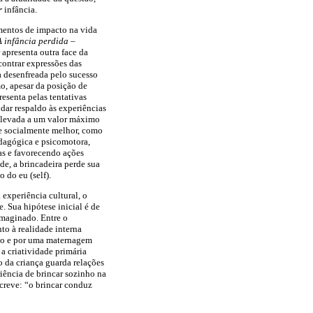
r
infância.
mentos de impacto na vida
A infância perdida
–
apresenta outra face da
contrar expressões das
a desenfreada pelo sucesso
mo, apesar da posição de
esenta pelas tentativas
dar respaldo às experiências
é elevada a um valor máximo
 e socialmente melhor, como
pedagógica e psicomotora,
ças e favorecendo ações
de, a brincadeira perde sua
 do eu (self).
 experiência cultural, o
. Sua hipótese inicial é de
imaginado. Entre o
to à realidade interna
ado e por uma maternagem
a criatividade primária
ão da criança guarda relações
riência de brincar sozinho na
screve: “o brincar conduz