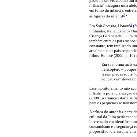
passou a ser vista como um 
infância” inaugura uma afeiç
em torno da infância, entret
2
as figuras do infantil
?
3
Em
Sob Pressão
, Honoré
(2
Finlândia, Itália, Estados U
Criança Gerenciada” – um tra
também entre os pais menos f
constante, tem implicado uma
atualmente, os pais responde
filhos, Honoré (2009, p. 16)
Em sua forma mais ex
helicóptero – porque
fazem piadas sobre “o
educativas” devotam 
Esse monitoramento não acont
infantil, a potencialização 
(2009), a criança estaria se 
para os pequenos se transfor
A crítica do autor faz parte
cultural da “alta performanc
Interessado em identificar um
consumismo e a segurança em
propositivo, ora assume uma 