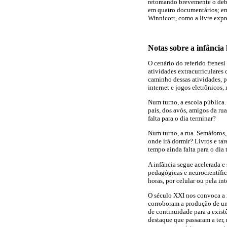
retomando brevemente o debat
em quatro documentários; em 
Winnicott, como a livre expr
Notas sobre a infância 
O cenário do referido frenesi
atividades extracurriculares 
caminho dessas atividades, p
internet e jogos eletrônicos,
Num turno, a escola pública.
pais, dos avós, amigos da rua
falta para o dia terminar?
Num turno, a rua. Semáforos,
onde irá dormir? Livros e tar
tempo ainda falta para o dia 
A infância segue acelerada e
pedagógicas e neurocientífic
horas, por celular ou pela i
O século XXI nos convoca a re
corroboram a produção de um
de continuidade para a exist
destaque que passaram a ter, 