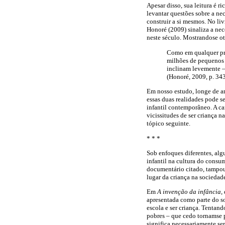
Apesar disso, sua leitura é r
levantar questões sobre a ne
construir a si mesmos. No li
Honoré (2009) sinaliza a ne
neste século. Mostrando­se ot
Como em qualquer pro
milhões de pequenos 
inclinam levemente – 
(Honoré, 2009, p. 343
Em nosso estudo, longe de an
essas duas realidades pode s
infantil contemporâneo. A ca
vicissitudes de ser criança 
tópico seguinte.
* * *
Sob enfoques diferentes, alg
infantil na cultura do consu
documentário citado, tampou
lugar da criança na sociedad
Em
A invenção da infância
,
apresentada como parte do so
escola e ser criança. Tentand
pobres – que cedo tornam­se p
significa necessariamente se