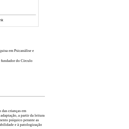
nk
quisa em Psicanálise e
 fundador do Círculo
o das crianças em
daptação, a partir da leitura
mento psíquico perante as
abilidade e à patologização