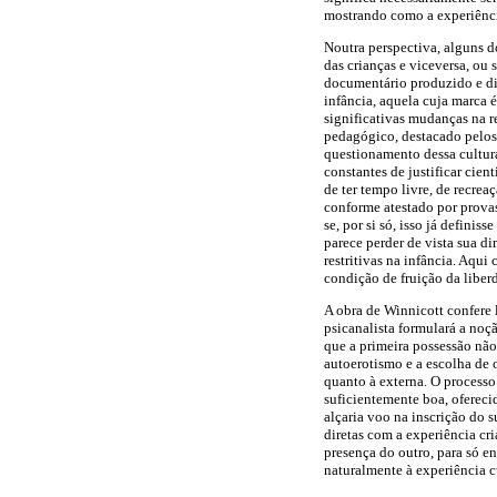
mostrando como a experiênc
Noutra perspectiva, alguns 
das crianças e vice­versa, ou
documentário produzido e dir
infância, aquela cuja marca 
significativas mudanças na r
pedagógico, destacado pelos 
questionamento dessa cultur
constantes de justificar cie
de ter tempo livre, de recre
conforme atestado por provas
se, por si só, isso já defini
parece perder de vista sua d
restritivas na infância. Aqu
condição de fruição da liberd
A obra de Winnicott confere l
psicanalista formulará a noç
que a primeira possessão não
autoerotismo e a escolha de 
quanto à externa. O processo
suficientemente boa, ofereci
alçaria voo na inscrição do s
diretas com a experiência cri
presença do outro, para só en
naturalmente à experiência c