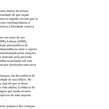
esmo dentro da leitura
ecessidade de que sejam
 novos regimes sociais que se
ências contemporâneas à
itiva à liberdade criativa
ate em torno de seu
1998), Lebrun (2008),
dição psicanalítica de
dependência entre o sujeito
transformada pelas relações
o marcado pela provisão
infância pensada sob esse
a em que produzem uma nova
crianças, em decorrência do
rdade de seus filhos. No
, mas há que se dizer,
 vida adulta, a infância de
légios que ainda recaem
auspícios de uma suposta
ento psíquico das crianças,