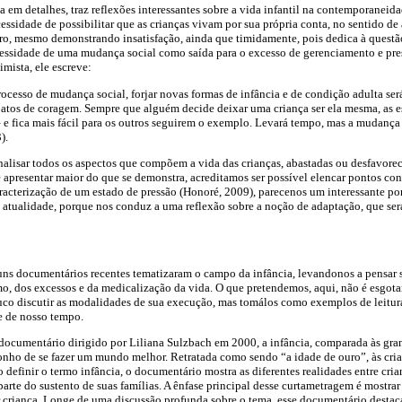
ica em detalhes, traz reflexões interessantes sobre a vida infantil na contemporaneid
cessidade de possibilitar que as crianças vivam por sua própria conta, no sentido d
vro, mesmo demonstrando insatisfação, ainda que timidamente, pois dedica à questã
cessidade de uma mudança social como saída para o excesso de gerenciamento e pres
imista, ele escreve:
cesso de mudança social, forjar novas formas de infância e de condição adulta se
atos de coragem. Sempre que alguém decide deixar uma criança ser ela mesma, as es
e fica mais fácil para os outros seguirem o exemplo. Levará tempo, mas a mudança 
).
alisar todos os aspectos que compõem a vida das crianças, abastadas ou desfavoreci
e apresentar maior do que se demonstra, acreditamos ser possível elencar pontos co
racterização de um estado de pressão (Honoré, 2009), parece­nos um interessante pon
na atualidade, porque nos conduz a uma reflexão sobre a noção de adaptação, que se
uns documentários recentes tematizaram o campo da infância, levando­nos a pensar 
mo, dos excessos e da medicalização da vida. O que pretendemos, aqui, não é esgot
co discutir as modalidades de sua execução, mas tomá­los como exemplos de leitu
e de nosso tempo.
 documentário dirigido por Liliana Sulzbach em 2000, a infância, comparada às gra
nho de se fazer um mundo melhor. Retratada como sendo “a idade de ouro”, às crianç
o definir o termo infância, o documentário mostra as diferentes realidades entre cria
arte do sustento de suas famílias. A ênfase principal desse curta­metragem é mostrar
r criança. Longe de uma discussão profunda sobre o tema, esse documentário destaca