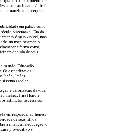
de, quando o “sentimento de
ões com a sociedade. A ficção
ntemporaneidade interpreta
 publicidade em países como
 século, vivemos a “Era da
ciamento é mais visível, mas
rtir de um monitoramento
relacionar a forma como,
ticipam da vida de seus
do o mundo. Educação
o. Os escandinavos
No Japão, “mães
 sistema escolar.
teção e valorização da vida
 seu melhor. Para Honoré
r os estímulos necessários
ada em responder ao frenesi
berdade de seus filhos.
bre a infância, a educação, o
ra­se provocativo e