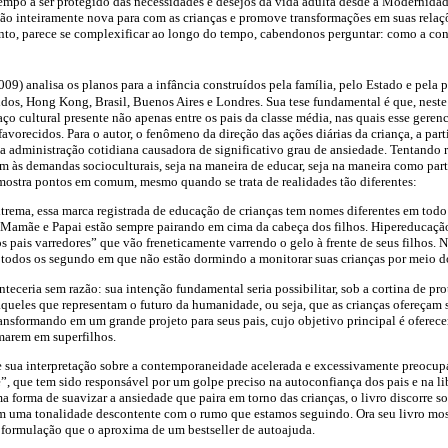
tempo a ser protegido das necessidades e desejos da vida adulta desde a Modernida
ão inteiramente nova para com as crianças e promove transformações em suas relaç
anto, parece se complexificar ao longo do tempo, cabendo­nos perguntar: como a co
009) analisa os planos para a infância construídos pela família, pelo Estado e pela
nidos, Hong Kong, Brasil, Buenos Aires e Londres. Sua tese fundamental é que, neste
ço cultural presente não apenas entre os pais da classe média, nas quais esse geren
avorecidos. Para o autor, o fenômeno da direção das ações diárias da criança, a pa
 administração cotidiana causadora de significativo grau de ansiedade. Tentando 
m às demandas socioculturais, seja na maneira de educar, seja na maneira como par
 mostra pontos em comum, mesmo quando se trata de realidades tão diferentes:
trema, essa marca registrada de educação de crianças tem nomes diferentes em to
 Mamãe e Papai estão sempre pairando em cima da cabeça dos filhos. Hipereducaçã
s pais varredores” que vão freneticamente varrendo o gelo à frente de seus filhos. 
todos os segundo em que não estão dormindo a monitorar suas crianças por meio do
eceria sem razão: sua intenção fundamental seria possibilitar, sob a cortina de pro
daqueles que representam o futuro da humanidade, ou seja, que as crianças ofereçam
transformando em um grande projeto para seus pais, cujo objetivo principal é oferece
marem em superfilhos.
 de sua interpretação sobre a contemporaneidade acelerada e excessivamente preocup
e”, que tem sido responsável por um golpe preciso na autoconfiança dos pais e na li
a forma de suavizar a ansiedade que paira em torno das crianças, o livro discorre so
 uma tonalidade descontente com o rumo que estamos seguindo. Ora seu livro most
formulação que o aproxima de um best­seller de autoajuda.