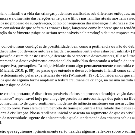
a, o infantil e a vida das crianças podem ser analisadas sob diferentes enfoques, m
ianças e a dimensão das relações entre pais e filhos nas famílias atuais mostram a n
dos no processo de subjetivação, como consequência das mudanças históricas e dos
em considerar de que sofrem as crianças hoje, lançamos como hipótese que as tend
ação do sofrimento psíquico seriam responsáveis pela produção de uma resposta restr
do conceito, suas condições de possibilidade, bem como a pertinência ou não do deb
scutidos por diversos autores à luz da psicanálise, entre eles estão Jerusalinsky (
osição assumida neste estudo, diferente da perspectiva desses autores, filia­se à tra
ompreende o desenvolvimento emocional do indivíduo destacando a relação de inter
erspectiva, pressupõe­se “a subjetividade como algo permanentemente construída e 
zrahi, 2010, p. 89); ao passo que entende o desenvolvimento infantil como send
ivo determinado pelas experiências de vida (Winnicott, 1975). Consideramos que a 
nos que de alguma forma ampliam a leitura freudiana da criança, na mesma medid
nto psíquico delas.
e estudo, portanto, é discutir os possíveis efeitos no processo de subjetivação das 
rformance” responsável hoje por um golpe preciso na autoconfiança dos pais e na libe
reconhecimento de que o sentimento moderno de infância mantém­se em nossa cultura
 modo novo. Para além de um período de transição, entre a fragilidade dos bebês e a
arte à civilização. Nossa tendência inicial se assenta no argumento de que os privi
em da necessidade urgente de aplacar toda e qualquer demanda das crianças sob os 
l.
oteiro que seguiremos: primeiramente serão trazidas algumas reflexões sobre o sofrim