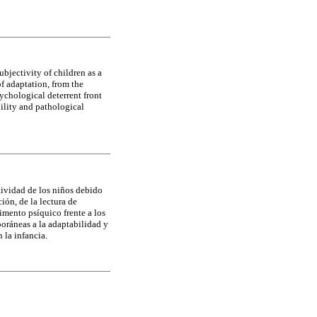
bjectivity of children as a
f adaptation, from the
ychological deterrent front
ility and pathological
etividad de los niños debido
ión, de la lectura de
imento psíquico frente a los
oráneas a la adaptabilidad y
 la infancia.