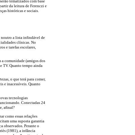
 serão tematizados com base
rtir da leitura de Ferenczi e
as históricas e sociais.
noutro a lista infindável de
cialidades clínicas. No
os e tarefas escolares,
com a comunidade (amigos dos
s de TV. Quanto tempo ainda
ezas, o que terá para comer,
eis e inacessíveis. Quanto
novas tecnologias
o funcionando. Conectadas 24
e, afinal?
izar como essas relações
icitam uma suposta garantia
ca observados. Perante o
riès (1981), a infância