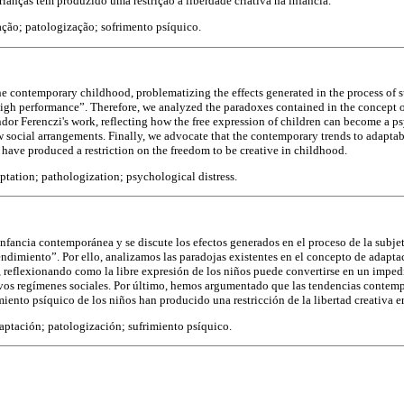
rianças têm produzido uma restrição à liberdade criativa na infância.
ação; patologização; sofrimento psíquico.
he contemporary childhood, problematizing the effects generated in the process of su
 “high performance”. Therefore, we analyzed the paradoxes contained in the concept o
dor Ferenczi's work, reflecting how the free expression of children can become a ps
w social arrangements. Finally, we advocate that the contemporary trends to adaptab
 have produced a restriction on the freedom to be creative in childhood.
tation; pathologization; psychological distress.
 infancia contemporánea y se discute los efectos generados en el proceso de la subj
 rendimiento”. Por ello, analizamos las paradojas existentes en el concepto de adaptac
 reflexionando como la libre expresión de los niños puede convertirse en un imped
vos regímenes sociales. Por último, hemos argumentado que las tendencias contemp
miento psíquico de los niños han producido una restricción de la libertad creativa en
aptación; patologización; sufrimiento psíquico.