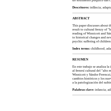
do sofrimento psíquico das c
Descritores:
infância; adapt
ABSTRACT
This paper discusses about t
result to cultural frenzy of
reading of Winnicott and Sán
to historical changes and ne
psychic suffering of children
Index terms:
childhood; adap
RESUMEN
En este trabajo se analiza la
al frenesí cultural del “alto
Winnicott y Sándor Ferenczi,
cambios históricos y los nue
a la patologización del sufri
Palabras clave:
infancia; ad