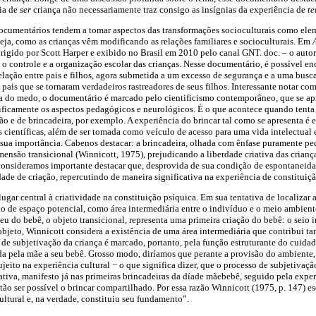
ia de
ser
criança não necessariamente traz consigo as insígnias da experiência de
te
documentários tendem a tomar aspectos das transformações socioculturais como ele
 seja, como as crianças vêm modificando as relações familiares e socioculturais. Em
igido por Scott Harper e exibido no Brasil em 2010 pelo canal GNT. doc. – o autor 
é o controle e a organização escolar das crianças. Nesse documentário, é possível en
elação entre pais e filhos, agora submetida a um excesso de segurança e a uma busc
pais que se tornaram verdadeiros rastreadores de seus filhos. Interessante notar co
a do medo, o documentário é marcado pelo cientificismo contemporâneo, que se apr
ntificamente os aspectos pedagógicos e neurológicos. É o que acontece quando tenta 
ação e de brincadeira, por exemplo. A experiência do brincar tal como se apresenta 
 científicas, além de ser tomada como veículo de acesso para uma vida intelectual
sse sua importância. Cabe­nos destacar: a brincadeira, olhada com ênfase puramente 
imensão transicional (Winnicott, 1975), prejudicando a liberdade criativa das crian
i consideramos importante destacar que, desprovida de sua condição de espontaneida
ade de criação, repercutindo de maneira significativa na experiência de constituição
ugar central à criatividade na constituição psíquica. Em sua tentativa de localizar a
ão de espaço potencial, como área intermediária entre o indivíduo e o meio ambiente
­eu do bebê, o objeto transicional, representa uma primeira criação do bebê: o seio 
objeto, Winnicott considera a existência de uma área intermediária que contribui tan
 de subjetivação da criança é marcado, portanto, pela função estruturante do cuid
da pela mãe a seu bebê. Grosso modo, diríamos que perante a provisão do ambiente, 
ujeito na experiência cultural − o que significa dizer, que o processo de subjetivaç
ativa, manifesto já nas primeiras brincadeiras da díade mãe­bebê, seguido pela expe
tão ser possível o brincar compartilhado. Por essa razão Winnicott (1975, p. 147) e
ultural e, na verdade, constituiu seu fundamento”.