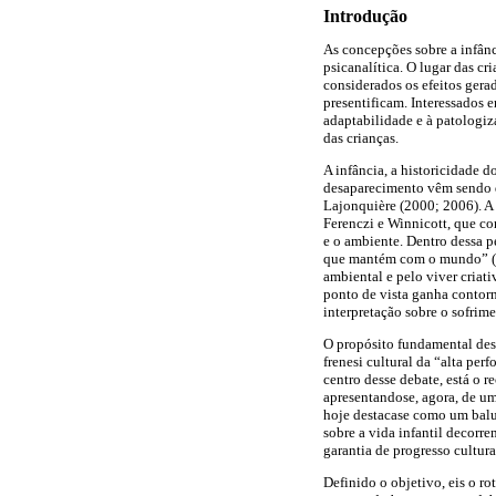
Introdução
As concepções sobre a infânci
psicanalítica. O lugar das cr
considerados os efeitos gera
presentificam. Interessados 
adaptabilidade e à patologiz
das crianças.
A infância, a historicidade 
desaparecimento vêm sendo di
Lajonquière (2000; 2006). A p
Ferenczi e Winnicott, que c
e o ambiente. Dentro dessa p
que mantém com o mundo” (Mi
ambiental e pelo viver criat
ponto de vista ganha contor
interpretação sobre o sofrime
O propósito fundamental dest
frenesi cultural da “alta pe
centro desse debate, está o 
apresentando­se, agora, de um
hoje destaca­se como um balu
sobre a vida infantil decorr
garantia de progresso cultura
Definido o objetivo, eis o r