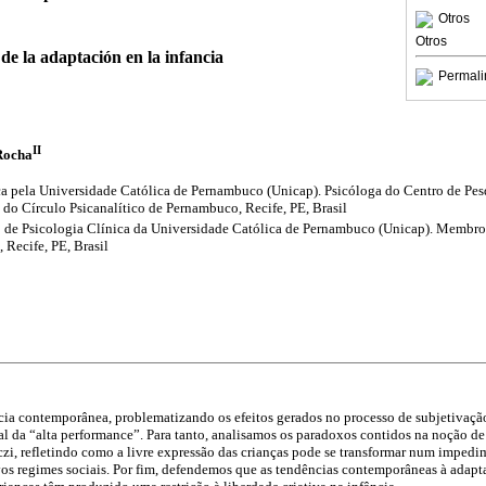
Otros
Otros
 de la adaptación en la infancia
Permali
II
 Rocha
a pela Universidade Católica de Pernambuco (Unicap). Psicóloga do Centro de Pes
 Círculo Psicanalítico de Pernambuco, Recife, PE, Brasil
o de Psicologia Clínica da Universidade Católica de Pernambuco (Unicap). Membro
 Recife, PE, Brasil
ncia contemporânea, problematizando os efeitos gerados no processo de subjetivaçã
al da “alta performance”. Para tanto, analisamos os paradoxos contidos na noção de a
zi, refletindo como a livre expressão das crianças pode se transformar num impedi
os regimes sociais. Por fim, defendemos que as tendências contemporâneas à adapt