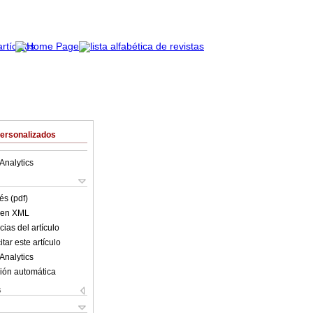
Personalizados
Analytics
és (pdf)
o en XML
ias del artículo
tar este artículo
Analytics
ión automática
s