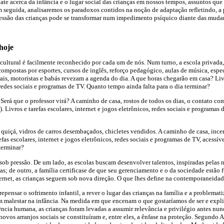
e acerca da infância e o lugar social das crianças em nossos tempos, assuntos que
seguida, analisaremos os paradoxos contidos na noção de adaptação refletindo, a pa
essão das crianças pode se transformar num impedimento psíquico diante das mudanç
hoje
 cultural é facilmente reconhecido por cada um de nós. Num turno, a escola privada, 
compostas por esportes, cursos de inglês, reforço pedagógico, aulas de música, espe
ais, motoristas e babás revezam a agenda do dia. A que horas chegarão em casa? Livr
 redes sociais e programas de TV. Quanto tempo ainda falta para o dia terminar?
 Será que o professor virá? A caminho de casa, rostos de todos os dias, o contato 
). Livros e tarefas escolares, internet e jogos eletrônicos, redes sociais e programa
 quiçá, vidros de carros desembaçados, chicletes vendidos. A caminho de casa, incert
efas escolares, internet e jogos eletrônicos, redes sociais e programas de TV, acessív
terminar?
 sob pressão. De um lado, as escolas buscam desenvolver talentos, inspiradas pelas 
as; de outro, a família certifica­se de que seu gerenciamento e o da sociedade estã
nternet, as crianças seguem sob nova direção. O que lhes define na contemporaneidad
pensar o sofrimento infantil, a rever o lugar das crianças na família e a problemat
 mal­estar na infância. Na medida em que encenam o que gostaríamos de ser e expl
ência humana, as crianças foram levadas a assumir relevância e privilégio antes nun
novos arranjos sociais se constituíram e, entre eles, a ênfase na proteção. Segundo A