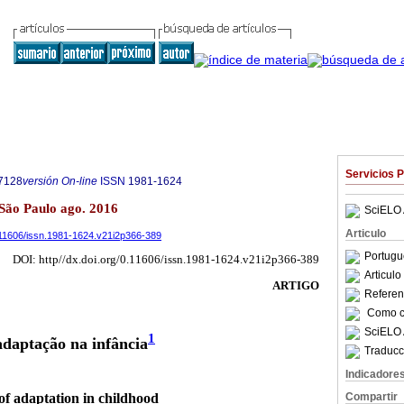
Servicios 
7128
versión On-line
ISSN
1981-1624
2 São Paulo ago. 2016
SciELO 
Articulo
/0.11606/issn.1981-1624.v21i2p366-389
Portugu
DOI: http//dx.doi.org/0.11606/issn.1981-1624.v21i2p366-389
Articul
ARTIGO
Referenc
Como ci
SciELO 
1
 adaptação na infância
Traducc
Indicadore
Compartir
of adaptation in childhood