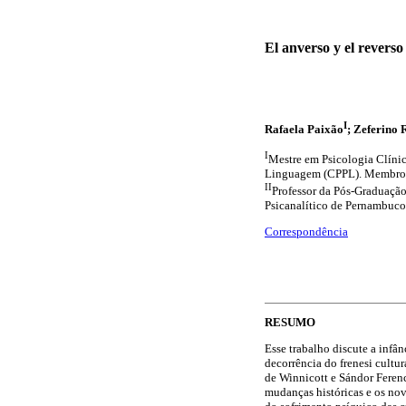
El anverso y el reverso
I
Rafaela Paixão
; Zeferino
I
Mestre em Psicologia Clínic
Linguagem (CPPL). Membro do
II
Professor da Pós-Graduaçã
Psicanalítico de Pernambuco,
Correspondência
RESUMO
Esse trabalho discute a infâ
decorrência do frenesi cultur
de Winnicott e Sándor Ferenc
mudanças históricas e os nov