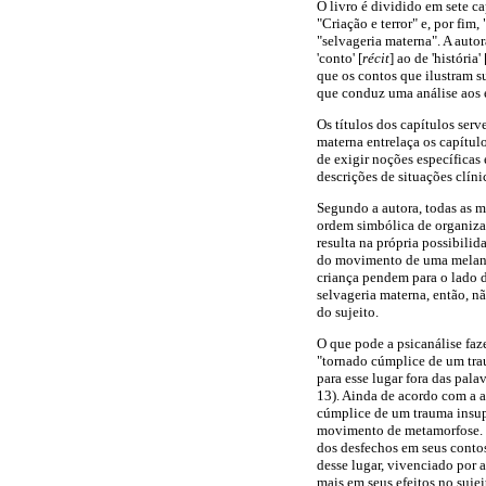
O livro é dividido em sete ca
"Criação e terror" e, por fi
"selvageria materna". A autor
'conto' [
récit
] ao de 'história' 
que os contos que ilustram su
que conduz uma análise aos e
Os títulos dos capítulos serv
materna entrelaça os capítul
de exigir noções específicas
descrições de situações clín
Segundo a autora, todas as m
ordem simbólica de organizaç
resulta na própria possibilida
do movimento de uma melanco
criança pendem para o lado da
selvageria materna, então, nã
do sujeito.
O que pode a psicanálise faz
"tornado cúmplice de um tra
para esse lugar fora das pal
13). Ainda de acordo com a a
cúmplice de um trauma insupo
movimento de metamorfose. E
dos desfechos em seus contos
desse lugar, vivenciado por a
mais em seus efeitos no suje