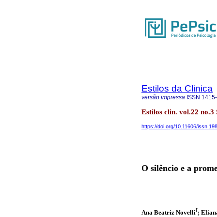
Estilos da Clinica
versão impressa
ISSN
1415
Estilos clin. vol.22 no.
https://doi.org/10.11606/issn.1
O silêncio e a prome
I
Ana Beatriz Novelli
; Elia