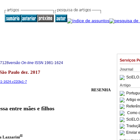
Serviços P
-7128
versão On-line
ISSN
1981-1624
Journal
3 São Paulo dez. 2017
SciELO 
981-1624.v22i3p1-7
Artigo
RESENHA
Portugu
Artigo 
Referên
ssa entre mães e filhos
Como ci
SciELO 
Traduçã
Enviar e
II
na Lazzarini