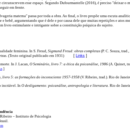
ue circunscrevem esse espaço. Segundo Dufourmantelle (2016), é preciso "deixar o
seguir em frente.
lvageria materna" passa por toda a obra. Ao final, o livro propõe uma escuta analíti
e e bebê, argumentando que é dele e por causa dele que muitas repetições e atos mor
m livro estimulante e intrigante sobre a constituição psíquica do sujeito.
ualidade feminina. In S. Freud,
Sigmund Freud: obras completas
(P. C. Souza, trad.
tras. (Texto original publicado em 1931)
[
Links
]
 morte. In J. Lacan,
O Seminário, livro 7: a ética da psicanálise, 1986
(A. Quinet, tr
ks
]
, livro 5: as formações do inconsciente 1957-1958
(V. Ribeiro, trad.). Rio de Jan
o incriável. In
O desligamento: psicanálise, antropologia e literatura
. Rio de Jan
ondência
ibeiro – Instituto de Psicologia
rasil.
om