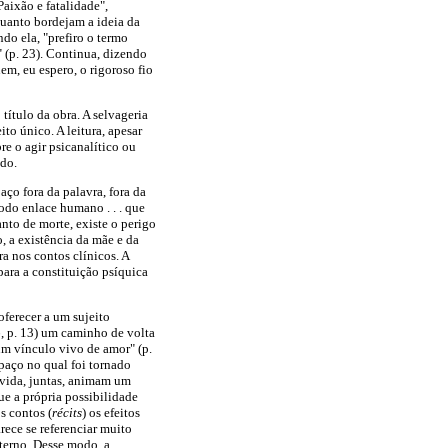
Paixão e fatalidade",
quanto bordejam a ideia da
ndo ela, "prefiro o termo
" (p. 23). Continua, dizendo
em, eu espero, o rigoroso fio
título da obra. A selvageria
to único. A leitura, apesar
re o agir psicanalítico ou
ado.
ço fora da palavra, fora da
odo enlace humano . . . que
uanto de morte, existe o perigo
 a existência da mãe e da
ra nos contos clínicos. A
para a constituição psíquica
oferecer a um sujeito
, p. 13) um caminho de volta
um vínculo vivo de amor" (p.
spaço no qual foi tornado
 vida, juntas, animam um
e a própria possibilidade
os contos (
récits
) os efeitos
rece se referenciar muito
aterno. Desse modo, a