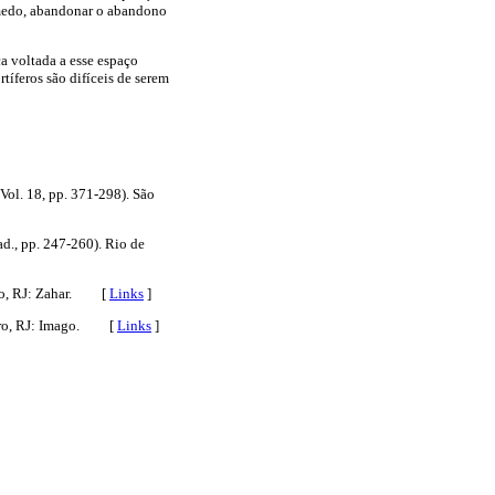
 medo, abandonar o abandono
ca voltada a esse espaço
tíferos são difíceis de serem
, Vol. 18, pp. 371-298). São
ad., pp. 247-260). Rio de
eiro, RJ: Zahar. [
Links
]
eiro, RJ: Imago. [
Links
]