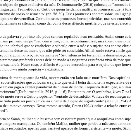
o objeto de gozo exclusivo da mãe. Dufourmantelle (2016) coloca que "somos de im
 linguagem. Prometidos ao Outro de quem herdamos múltiplas promessas que já fo
mesmo de nosso nascimento" (pp. 58-59). Essas promessas contam sobre um lugar já
depois se desvencilhar. Contudo, se as promessas forem proferidas, mas seu conteúdo
subitamente se silenciar, como dar conta desse silêncio mortífero que se estabelec
uso da palavra e por isso não pôde ser nem reprimido nem restituído. Assim como c
 em um primeiro tempo "não com a mãe, como se costuma dizer, mas com o desejo da
cio inquebrável que se estabelece o vínculo entre a mãe e o sujeito nos contos clínic
temunha desse momento que não pôde ser concluído. Afinal, onde estava a mãe que
e, por algum motivo, não os manteve? Se o silêncio foi testemunha desse espaço, e
 as promessas proferidas antes dele de modo a assegurar a existência viva da mãe q
r sua tarefa. Nesse caso, o silêncio é a prova necessária para o sujeito de que houv
opiciou – e ainda propicia – a existência.
óxima da morte quanto da vida, mostra então seu lado mais mortífero. Nos capítulos 
 sobre situações que colocam o sujeito que está à beira da morte na expectativa de 
ocam em jogo o caráter paradoxal da pulsão de morte. Enquanto destruição, a pulsã
recimento" (Dufourmantelle, 2016, p. 116). Entretanto, em
O seminário, livro 7
, na
 de morte serve a Outro propósito. "Vontade de destruição. Vontade de recomeçar c
e tudo pode ser posto em causa a partir da função do significante" (2008, p. 254).
ito de um novo começo. Nesse mesmo sentido, Green (1994) indica a relação entre c
vel".
tra-se Sarah, mulher que buscava sem cessar um prazer que a aniquilava como sujei
de um gozo masoquista. Ou também Malika, mulher que perdeu a mãe aos quatro an
ínicos recontados, apenas uma variável aparece de forma persistente – a morte. São 