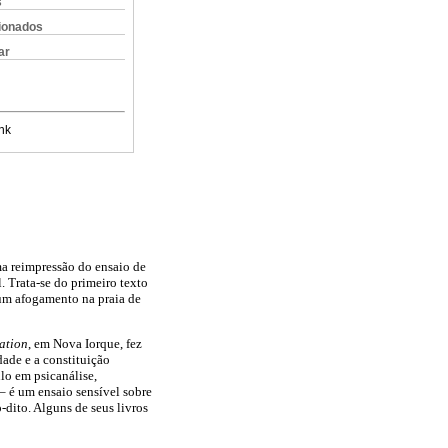
s
cionados
ar
nk
ma reimpressão do ensaio de
 Trata-se do primeiro texto
 um afogamento na praia de
ation
, em Nova Iorque, fez
dade e a constituição
lo em psicanálise,
– é um ensaio sensível sobre
-dito. Alguns de seus livros