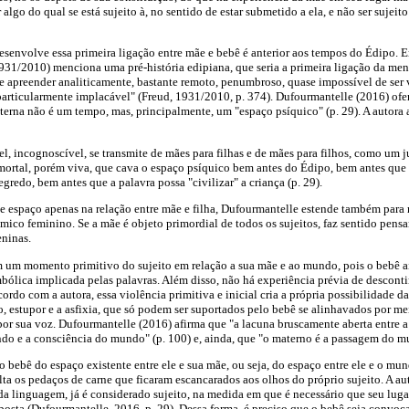
 algo do qual se está sujeito à, no sentido de estar submetido a ela, e não ser sujeit
senvolve essa primeira ligação entre mãe e bebê é anterior aos tempos do Édipo. 
1931/2010) menciona uma pré-história edipiana, que seria a primeira ligação da m
 de apreender analiticamente, bastante remoto, penumbroso, quase impossível de ser 
articularmente implacável" (Freud, 1931/2010, p. 374). Dufourmantelle (2016) ofe
terna não é um tempo, mas, principalmente, um "espaço psíquico" (p. 29). A autora
, incognoscível, se transmite de mães para filhas e de mães para filhos, como um 
rtal, porém viva, que cava o espaço psíquico bem antes do Édipo, bem antes que a
segredo, bem antes que a palavra possa "civilizar" a criança (p. 29).
 espaço apenas na relação entre mãe e filha, Dufourmantelle estende também para m
mico feminino. Se a mãe é objeto primordial de todos os sujeitos, faz sentido pensa
ninas.
om um momento primitivo do sujeito em relação a sua mãe e ao mundo, pois o bebê a
ólica implicada pelas palavras. Além disso, não há experiência prévia de descont
ordo com a autora, essa violência primitiva e inicial cria a própria possibilidade da
 estupor e a asfixia, que só podem ser suportados pelo bebê se alinhavados por m
r sua voz. Dufourmantelle (2016) afirma que "a lacuna bruscamente aberta entre a
do e a consciência do mundo" (p. 100) e, ainda, que "o materno é a passagem do mu
o bebê do espaço existente entre ele e sua mãe, ou seja, do espaço entre ele e o mun
lta os pedaços de carne que ficaram escancarados aos olhos do próprio sujeito. A au
a linguagem, já é considerado sujeito, na medida em que é necessário que seu lugar
osta (Dufourmantelle, 2016, p. 29). Dessa forma, é preciso que o bebê seja convo