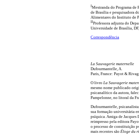
I
Mestranda do Programa de P
de Brasília e pesquisadora 
Alimentares do Instituto de P
II
Professora adjunta do Depa
Universidade de Brasília, DF,
Correspondência
La Sauvagerie maternelle
Dufourmantelle, A.
Paris, France: Payot & Rivag
O livro
La Sauvagerie mater
mesmo nome publicado origin
psicanalítico da autora, fal
Pampelonne, no litoral da Fr
Dufourmantelle, psicanalist
sua formação universitária em
psíquica. Amiga de Jacques D
reimpresso pela editora Payo
o processo de constituição p
mais recentes são
Éloge du r