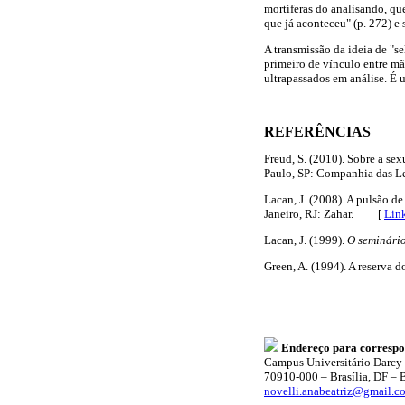
mortíferas do analisando, q
que já aconteceu" (p. 272) e 
A transmissão da ideia de "se
primeiro de vínculo entre mã
ultrapassados em análise. É u
REFERÊNCIAS
Freud, S. (2010). Sobre a sex
Paulo, SP: Companhia das Le
Lacan, J. (2008). A pulsão de
Janeiro, RJ: Zahar. [
Lin
Lacan, J. (1999).
O seminário
Green, A. (1994). A reserva d
Endereço para corresp
Campus Universitário Darcy R
70910-000 – Brasília, DF – B
novelli.anabeatriz@gmail.c