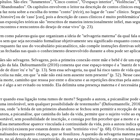
pítulos. São eles: "Juramentos", "Cinco contos", "O espaço interior", "Violências", "
m, "Abandonados". Os capítulos envolvem o leitor na descrição de contos clínicos en
a faz nota sobre a escolha do termo "conto" (
récit
), no lugar de "caso" clínico. Segu
[
histoire
] ou de 'caso' [
cas
], pois a descrição de casos clínicos é muito problemática
as exposições teóricas são "reescritos de maneira intencionalmente infiel, mas segu
ncontros e reencontros do desejo de estar vivo" (p. 23).
em como palavras-guia que organizam a ideia de "selvageria materna" da qual fala o 
os sem que seja necessário formalizar objetivamente seu significado enquanto concei
 enquanto faz uso do vocabulário psicanalítico, não compõe instruções diretivas sob
icas fechadas nas quais o conhecimento desenvolvido durante a obra pode ser aplic
ães são selvagens. Selvagens, pois a primeira conexão entre mãe e bebê é de um espa
ão da fala. Dufourmantelle (2016) comenta que esse espaço-tempo é a "matriz de t
de de dizer 'eu' e 'tu'" (p. 13). Sem essa selvageria, na qual há risco tanto de vida q
lia na mãe, em que "a mãe não está nem ausente nem presente" (p. 52). Nesse caso,
 morte, caminho que ressoa por entre o discurso e as repetições descritas pela auto
o é algo a ser evitado ou temido. Ela delimita uma presença materna e é necessária 
er quando essa ligação toma rumos de morte? Segundo a autora, a psicanálise pode 
uma intolerável, sem qualquer possibilidade de testemunho" (Dufourmantelle, 2016
avras, onde "a ferida de um primeiro abandono se fechou sem permitir a recepção de 
utora, a psicanálise, que caminha do lado da vida, permite que o sujeito volte ao e
rtável, sem possibilidade de inscrição, e consiga por fim perceber que a morte e a
ssa metamorfose aparece vinculada à continuidade da vida, pois a autora indica qu
 (
récits
) existem por estarem dentro de um "território vivo" (p. 68). O livro relata n
nalisandos enquanto crianças, que se fossilizou. A questão da selvageria materna pa
ito, no só depois de sua constituição, do que na experiência da mãe em seu lugar m