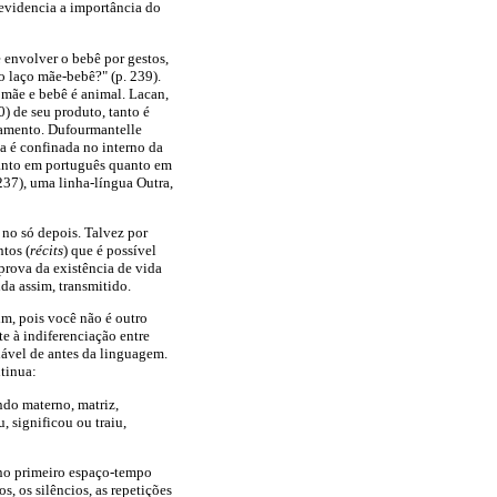
 evidencia a importância do
 envolver o bebê por gestos,
o laço mãe-bebê?" (p. 239).
 mãe e bebê é animal. Lacan,
0) de seu produto, tanto é
ilamento. Dufourmantelle
a é confinada no interno da
 tanto em português quanto em
237), uma linha-língua Outra,
 no só depois. Talvez por
ntos (
récits
) que é possível
 prova da existência de vida
da assim, transmitido.
im, pois você não é outro
te à indiferenciação entre
iável de antes da linguagem.
tinua:
ndo materno, matriz,
 significou ou traiu,
 no primeiro espaço-tempo
s, os silêncios, as repetições