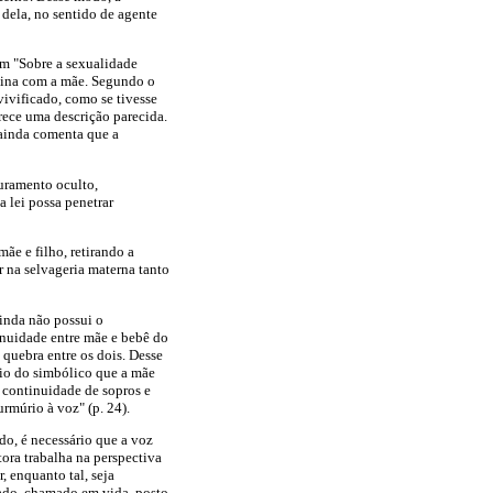
o dela, no sentido de agente
Em "Sobre a sexualidade
enina com a mãe. Segundo o
vivificado, como se tivesse
rece uma descrição parecida.
 ainda comenta que a
juramento oculto,
 lei possa penetrar
ãe e filho, retirando a
r na selvageria materna tanto
inda não possui o
inuidade entre mãe e bebê do
 quebra entre os dois. Desse
eio do simbólico que a mãe
 continuidade de sopros e
rmúrio à voz" (p. 24).
do, é necessário que a voz
tora trabalha na perspectiva
, enquanto tal, seja
cado, chamado em vida, posto