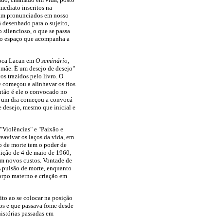
ediato inscritos na
ram pronunciados em nosso
 desenhado para o sujeito,
 silencioso, o que se passa
e no espaço que acompanha a
oloca Lacan em
O seminário,
 mãe. É um desejo de desejo"
os trazidos pelo livro. O
 começou a alinhavar os fios
ntão é ele o convocado no
ue um dia começou a convocá-
e desejo, mesmo que inicial e
"Violências" e "Paixão e
reavivar os laços da vida, em
o de morte tem o poder de
 lição de 4 de maio de 1960,
om novos custos. Vontade de
 A pulsão de morte, enquanto
orpo materno e criação em
to ao se colocar na posição
os e que passava fome desde
histórias passadas em