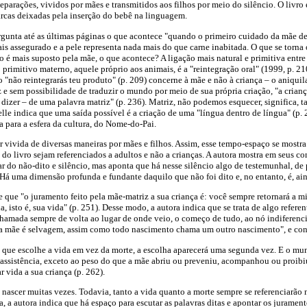
separações, vividos por mães e transmitidos aos filhos por meio do silêncio. O livro
arcas deixadas pela inserção do bebê na linguagem.
ergunta até as últimas páginas o que acontece "quando o primeiro cuidado da mãe de
ais assegurado e a pele representa nada mais do que carne inabitada. O que se torna 
 é mais suposto pela mãe, o que acontece? A ligação mais natural e primitiva entre
primitivo materno, aquele próprio aos animais, é a "reintegração oral" (1999, p. 21
"não reintegrarás teu produto" (p. 209) concerne à mãe e não à criança – o aniqu
e sem possibilidade de traduzir o mundo por meio de sua própria criação, "a crianç
dizer – de uma palavra matriz" (p. 236). Matriz, não podemos esquecer, significa,
elle indica que uma saída possível é a criação de uma "língua dentro de língua" (p. 
a para a esfera da cultura, do Nome-do-Pai.
r vivida de diversas maneiras por mães e filhos. Assim, esse tempo-espaço se mostra
 do livro sejam referenciados a adultos e não a crianças. A autora mostra em seus co
gar do não-dito e silêncio, mas aponta que há nesse silêncio algo de testemunhal, de
 Há uma dimensão profunda e fundante daquilo que não foi dito e, no entanto, é, ain
que "o juramento feito pela mãe-matriz a sua criança é: você sempre retornará a m
, isto é, sua vida" (p. 251). Desse modo, a autora indica que se trata de algo referen
chamada sempre de volta ao lugar de onde veio, o começo de tudo, ao nó indiferenc
a mãe é selvagem, assim como todo nascimento chama um outro nascimento", e con
 que escolhe a vida em vez da morte, a escolha aparecerá uma segunda vez. E o mu
ssistência, exceto ao peso do que a mãe abriu ou preveniu, acompanhou ou proibiu,
r vida a sua criança (p. 262).
 nascer muitas vezes. Todavia, tanto a vida quanto a morte sempre se referenciarão
, a autora indica que há espaço para escutar as palavras ditas e apontar os juramento