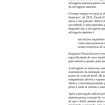
selvageria materna parece ser
da selvageria materna.
O tempo-espaço no qual se de
feminina", de 1931, Freud (
autor, é um período "difícil
sucumbido a uma repressão p
Segundo ela, a selvageria ma
selvageria materna é
um núcleo inquebrável
como uma promessa mo
nesses territórios de 
Enquanto Freud descreve esse
especificidade do sexo anatô
para meninos quanto para me
A selvageria se relaciona c
instrumento da mediação simb
ponto de vista do bebê. De ac
rompimento advém o espanto,
oferece concomitantemente po
peles é onde se enfiam o mun
Após a percepção radical pel
materna possa costurar de vo
de que o bebê, mesmo antes d
prometido e esperado, uma ap