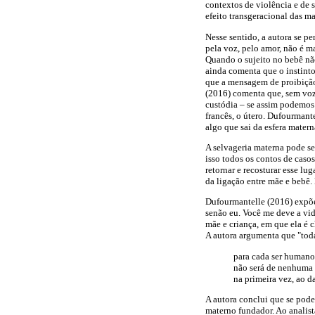
contextos de violência e de 
efeito transgeracional das m
Nesse sentido, a autora se p
pela voz, pelo amor, não é m
Quando o sujeito no bebê não
ainda comenta que o instinto 
que a mensagem de proibição 
(2016) comenta que, sem voz 
custódia – se assim podemos 
francês, o útero. Dufourmant
algo que sai da esfera matern
A selvageria materna pode se
isso todos os contos de casos
retornar e recosturar esse lu
da ligação entre mãe e bebê.
Dufourmantelle (2016) expõe 
senão eu. Você me deve a vida
mãe e criança, em que ela é 
A autora argumenta que "tod
para cada ser humano
não será de nenhuma a
na primeira vez, ao da
A autora conclui que se pode
materno fundador. Ao analista