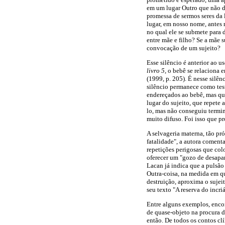
em um lugar Outro que não d
promessa de sermos seres da
lugar, em nosso nome, antes 
no qual ele se submete para 
entre mãe e filho? Se a mãe 
convocação de um sujeito?
Esse silêncio é anterior ao 
livro 5
, o bebê se relaciona
(1999, p. 205). É nesse silên
silêncio permanece como tes
endereçados ao bebê, mas qu
lugar do sujeito, que repete
lo, mas não conseguiu termina
muito difuso. Foi isso que pr
A selvageria materna, tão pr
fatalidade", a autora comenta
repetições perigosas que col
oferecer um "gozo de desapa
Lacan já indica que a pulsão
Outra-coisa, na medida em qu
destruição, aproxima o suje
seu texto "A reserva do incriá
Entre alguns exemplos, encon
de quase-objeto na procura 
então. De todos os contos cl