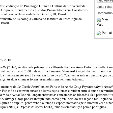
Indicadore
ós-Graduação de Psicologia Clínica e Cultura da Universidade
Links rela
do Grupo de Atendimento e Estudos Psicanalíticos em Transtornos
Compartilh
sicologia da Universidade de Brasília, DF, Brasil
rtamento de Psicologia Clínica do Instituto de Psicologia da
Mais
 Brasil
Mais
Permali
es, 2016.
nelle
(2016), escrito pela psicanalista e filósofa francesa Anne Dufourmantelle, é u
almente no ano 2000 pela editora francesa Calmann-Lévy, ainda inédito no Brasil.
ecida precocemente aos 53 anos, em julho de 2017, ao tentar salvar duas crianças de
ança. As duas crianças foram resgatadas sem nenhum ferimento.
a, membro do
Le Cercle Freudien
, em Paris, e do
Après-Coup Psychoanalytic Associ
 Filosofia e escreveu ensaios e livros cujos temas circulam entre o amor, a feminili
errida e Avital Ronell, lançou entrevistas com ambos os filósofos. Seu primeiro títu
t & Rivages, hoje por ser interpretado como prenúncio do seu legado bibliográfico 
síquica do sujeito, percorrendo o tempo e espaço norteados pelo inominável e o não
isque
(2014) e
Défense du secret
(2015), ambos sem tradução para o português.