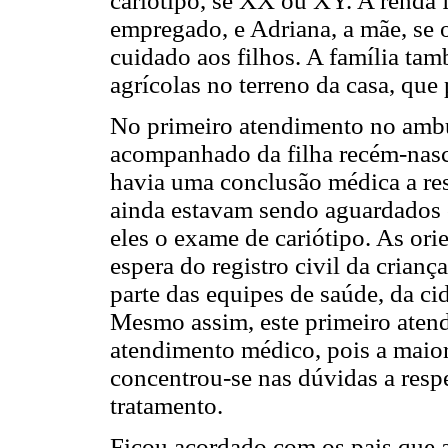
cariótipo, se XX ou XY. A renda f
empregado, e Adriana, a mãe, se 
cuidado aos filhos. A família ta
agrícolas no terreno da casa, qu
No primeiro atendimento no ambu
acompanhado da filha recém-nasc
havia uma conclusão médica a res
ainda estavam sendo aguardados o
eles o exame de cariótipo. As ori
espera do registro civil da crianç
parte das equipes de saúde, da ci
Mesmo assim, este primeiro aten
atendimento médico, pois a maiori
concentrou-se nas dúvidas a resp
tratamento.
Ficou acordado com os pais que 