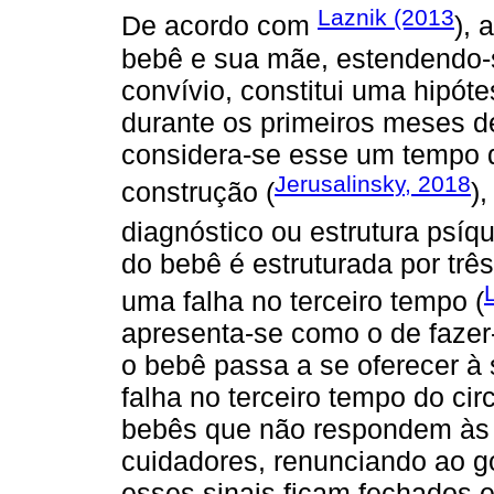
Laznik (2013
De acordo com
), 
bebê e sua mãe, estendendo-
convívio, constitui uma hipót
durante os primeiros meses d
considera-se esse um tempo d
Jerusalinsky, 2018
construção (
)
diagnóstico ou estrutura psíqu
do bebê é estruturada por trê
uma falha no terceiro tempo (
apresenta-se como o de fazer
o bebê passa a se oferecer à 
falha no terceiro tempo do cir
bebês que não respondem às t
cuidadores, renunciando ao g
esses sinais ficam fechados 