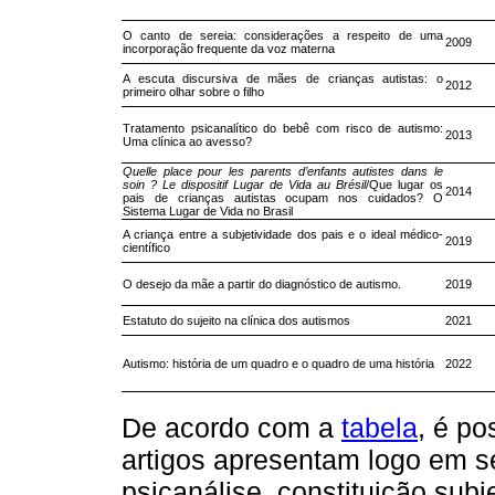
O canto de sereia: considerações a respeito de uma
2009
incorporação frequente da voz materna
A escuta discursiva de mães de crianças autistas: o
2012
primeiro olhar sobre o filho
Tratamento psicanalítico do bebê com risco de autismo:
2013
Uma clínica ao avesso?
Quelle place pour les parents d’enfants autistes dans le
soin ? Le dispositif Lugar de Vida au Brésil
/Que lugar os
2014
pais de crianças autistas ocupam nos cuidados? O
Sistema Lugar de Vida no Brasil
A criança entre a subjetividade dos pais e o ideal médico-
2019
científico
O desejo da mãe a partir do diagnóstico de autismo.
2019
Estatuto do sujeito na clínica dos autismos
2021
Autismo: história de um quadro e o quadro de uma história
2022
De acordo com a
tabela
, é po
artigos apresentam logo em se
psicanálise, constituição subje