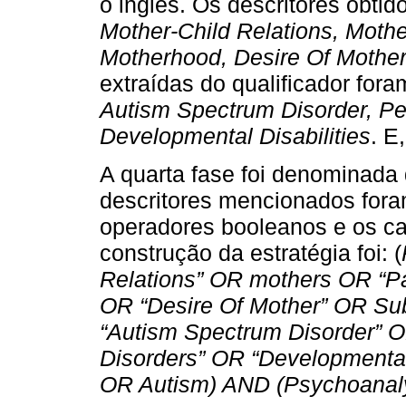
o inglês. Os descritores obti
Mother-Child Relations, Mothe
Motherhood, Desire Of Mother,
extraídas do qualificador for
Autism Spectrum Disorder, Pe
Developmental Disabilities
. E
A quarta fase foi denominada 
descritores mencionados for
operadores booleanos e os ca
construção da estratégia foi: (
Relations” OR mothers OR “Pa
OR “Desire Of Mother” OR Subj
“Autism Spectrum Disorder” 
Disorders” OR “Developmental 
OR Autism) AND (Psychoanaly