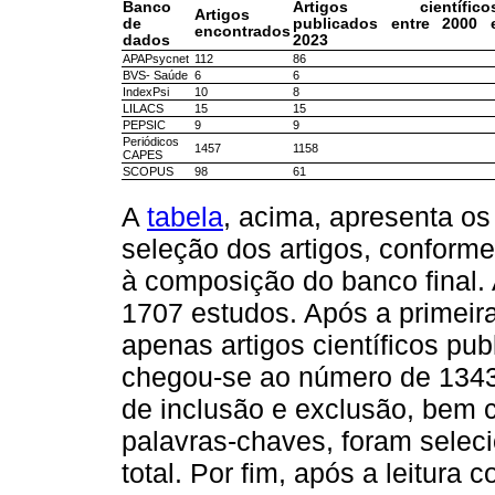
Banco
Artigos científico
Artigos
de
publicados entre 2000 
encontrados
dados
2023
APAPsycnet
112
86
BVS- Saúde
6
6
IndexPsi
10
8
LILACS
15
15
PEPSIC
9
9
Periódicos
1457
1158
CAPES
SCOPUS
98
61
A
tabela
, acima, apresenta os
seleção dos artigos, conforme
à composição do banco final. 
1707 estudos. Após a primeira 
apenas artigos científicos pu
chegou-se ao número de 1343.
de inclusão e exclusão, bem c
palavras-chaves, foram seleci
total. Por fim, após a leitura