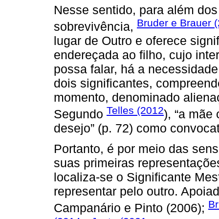
Nesse sentido, para além dos 
Bruder e Brauer 
sobrevivência,
lugar de Outro e oferece signi
endereçada ao filho, cujo int
possa falar, há a necessidad
dois significantes, compreende
momento, denominado alienaçã
Telles (2012
Segundo
), “a mãe
desejo” (p. 72) como convocat
Portanto, é por meio das sen
suas primeiras representaçõ
localiza-se o Significante Mes
representar pelo outro. Apoi
Br
Campanário e Pinto (2006);