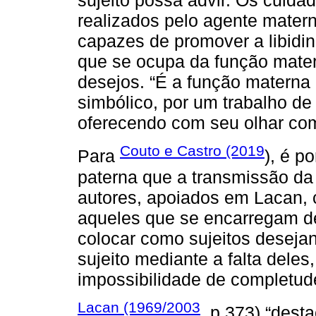
sujeito possa advir. Os cuid
realizados pelo agente matern
capazes de promover a libidi
que se ocupa da função mater
desejos. “É a função materna
simbólico, por um trabalho d
oferecendo com seu olhar como
Couto e Castro (2019
Para
), é p
paterna que a transmissão da 
autores, apoiados em Lacan, 
aqueles que se encarregam d
colocar como sujeitos desejan
sujeito mediante a falta deles,
impossibilidade de completud
Lacan (1969/2003
, p.373) “dest