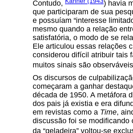
Kanner (1943
Contudo,
) havia 
que participaram de sua pesq
e possuíam “interesse limita
mesmo quando a relação entr
satisfatória, o modo de se rela
Ele articulou essas relações 
considerou difícil atribuir tai
muitos sinais são observávei
Os discursos de culpabilizaçã
começaram a ganhar destaque
década de 1950. A metáfora da
dos pais já existia e era difun
em revistas como a
Time
, ai
discussão foi se modificando
da “geladeira” voltou-se excl