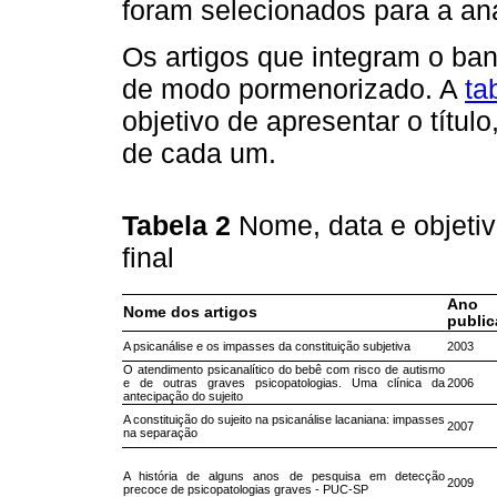
foram selecionados para a aná
Os artigos que integram o ban
de modo pormenorizado. A
ta
objetivo de apresentar o títul
de cada um.
Tabela 2
Nome, data e objetiv
final
Ano
Nome dos artigos
publi
A psicanálise e os impasses da constituição subjetiva
2003
O atendimento psicanalítico do bebê com risco de autismo
e de outras graves psicopatologias. Uma clínica da
2006
antecipação do sujeito
A constituição do sujeito na psicanálise lacaniana: impasses
2007
na separação
A história de alguns anos de pesquisa em detecção
2009
precoce de psicopatologias graves - PUC-SP