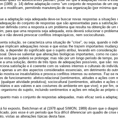
 (1989, p. 14) define adaptação como "um conjunto de respostas de um org
e o modificam, permitindo manutenção de sua organização (por mínima que
que a adaptação seja adequada deve-se buscar novas respostas a situações
adequação do conjunto de respostas que são apresentadas para a satisfaçã
ser definida como a resposta a um problema que resulta na obtenção de um r
sim, para que uma resposta seja adequada, esta deverá solucionar o problema
ão e não deverá provocar conflitos intrapsíquicos, nem socioculturais.
nta solução, se caracteriza uma situação de "crise", ou seja, quando o ind
ue implicam adequações novas e que estas lhe trazem importantes mudanças
da, a depender do significado que o sujeito atribui, levando em consideraçã
soal. Deve-se salientar que alterações biológicas importantes, como no cas
ise esta que poderá se prolongar, mas não por um longo período de tempo, po
e a uma solução, dentro de três tipos de adequações possíveis, que são: r
ciona satisfação e é coerente com os valores internos e culturais do indivíd
 apenas a um dos aspectos considerados essenciais, em detrimento do outr
 mostra-se insatisfatória e provoca conflitos internos ou externos. Faz-se 
res de funcionamento: afetivo-relacional (sentimentos, atitudes e ações com re
 (qualquer atividade produtiva); sociocultural (sentimentos, atitudes e ações 
nitários e aos valores e aos costumes do ambiente em que vive); e por fim, 
 organismo do sujeito, incluindo sentimentos e ações em relação ao próprio 
"quanto mais o conjunto de respostas adequadas, mais eficaz será a adaptaç
já foi exposto, Beitchman et al (1978 apud SIMON, 1989) dizem que o diagnó
cado, pois esse é um período que fica difícil diferenciar um quadro de cris
to, vistas as alterações típicas desta fase.