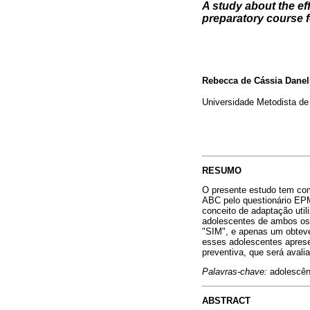
A study about the ef
preparatory course f
Rebecca de Cássia Danel
Universidade Metodista de
RESUMO
O presente estudo tem como
ABC pelo questionário EPM
conceito de adaptação util
adolescentes de ambos os
"SIM", e apenas um obtev
esses adolescentes apresen
preventiva, que será avali
Palavras-chave:
adolescên
ABSTRACT