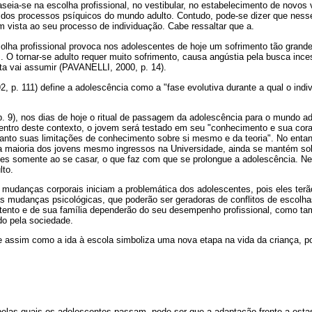
eia-se na escolha profissional, no vestibular, no estabelecimento de novos 
 dos processos psíquicos do mundo adulto. Contudo, pode-se dizer que ness
m vista ao seu processo de individuação. Cabe ressaltar que a
.
olha profissional provoca nos adolescentes de hoje um sofrimento tão grand
. O tornar-se adulto requer muito sofrimento, causa angústia pela busca inc
lta vai assumir (PAVANELLI, 2000, p. 14).
2, p. 111) define a adolescência como a "fase evolutiva durante a qual o indiv
. 9), nos dias de hoje o ritual de passagem da adolescência para o mundo ad
Dentro deste contexto, o jovem será testado em seu "conhecimento e sua cor
anto suas limitações de conhecimento sobre si mesmo e da teoria". No entan
 a maioria dos jovens mesmo ingressos na Universidade, ainda se mantém sob 
es somente ao se casar, o que faz com que se prolongue a adolescência. Ne
lto.
 mudanças corporais iniciam a problemática dos adolescentes, pois eles terã
s mudanças psicológicas, que poderão ser geradoras de conflitos de escolhas
stento e de sua família dependerão do seu desempenho profissional, como ta
do pela sociedade.
 assim como a ida à escola simboliza uma nova etapa na vida da criança, po
 pelas quais os adolescentes passam, pode ser que a adaptação frente a est