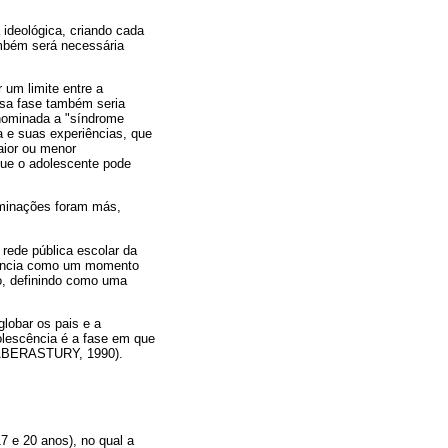
a ideológica, criando cada
mbém será necessária
um limite entre a
ssa fase também seria
enominada a "síndrome
a e suas experiências, que
aior ou menor
que o adolescente pode
riminações foram más,
rede pública escolar da
scência como um momento
to, definindo como uma
lobar os pais e a
olescência é a fase em que
ia (ABERASTURY, 1990).
7 e 20 anos), no qual a