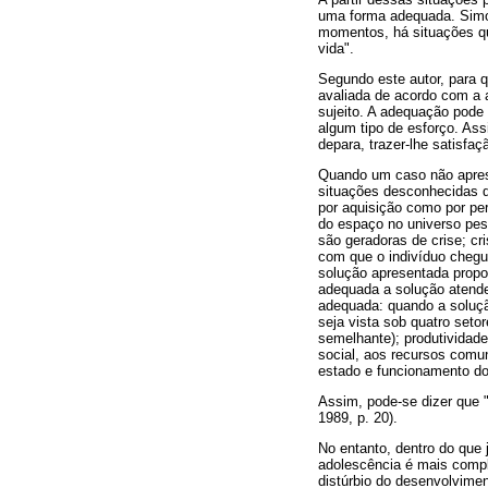
uma forma adequada. Simon
momentos, há situações qu
vida".
Segundo este autor, para 
avaliada de acordo com a 
sujeito. A adequação pode 
algum tipo de esforço. As
depara, trazer-lhe satisfaç
Quando um caso não aprese
situações desconhecidas q
por aquisição como por per
do espaço no universo pes
são geradoras de crise; cr
com que o indivíduo chegu
solução apresentada propor
adequada a solução atende
adequada: quando a solução
seja vista sob quatro seto
semelhante); produtividade
social, aos recursos comu
estado e funcionamento do
Assim, pode-se dizer que 
1989, p. 20).
No entanto, dentro do que 
adolescência é mais compli
distúrbio do desenvolvimen