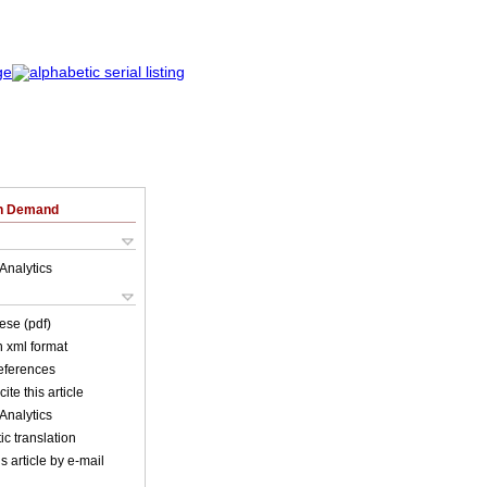
on Demand
Analytics
ese (pdf)
in xml format
references
ite this article
Analytics
c translation
s article by e-mail