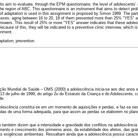
ts aim to evaluate, through the EPM questionnaire, the level of adolescents’ 
 the region of ABC. This questionnaire is an instrument that aims to detect pr
f adaptation is used in this assignment is proposed by Simon 1989. The parti
sexes; aging between 16 to 20, 18 of them presented more than 25% "YES" 
swers. This result of 25% or more "YES" answer indicates that these adoles
ecause of this, they will be indicated to a preventive clinic interview, which i
gnment.
ptation; prevention.
ão Mundial de Saúde – OMS (2000) a adolescência inicia-se aos dez anos e
13 de julho de 1999, do artigo 2o do Estatuto da Criança e do Adolescente, 
de.
dolescência constitui-se em um momento de aquisições e perdas, e faz-se ne
vidas de uma forma adequada, para que assim as perdas se elaborem no pla
) também dizem que a intensidade e gravidade dos conflitos na adolescência
nto e crescimento dos primeiros anos, da estabilidade dos afetos, das grat
s exigências ambientais. Ressaltam ainda que a adolescência possui caracter