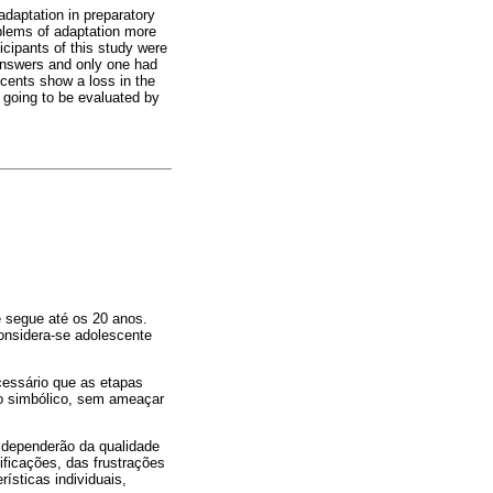
adaptation in preparatory
oblems of adaptation more
cipants of this study were
answers and only one had
cents show a loss in the
s going to be evaluated by
 segue até os 20 anos.
considera-se adolescente
cessário que as etapas
no simbólico, sem ameaçar
 dependerão da qualidade
ificações, das frustrações
ísticas individuais,