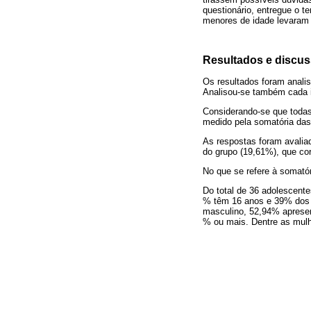
questionário, entregue o 
menores de idade levaram 
Resultados e discu
Os resultados foram analis
Analisou-se também cada i
Considerando-se que todas
medido pela somatória das 
As respostas foram avaliad
do grupo (19,61%), que co
No que se refere à somatór
Do total de 36 adolescent
% têm 16 anos e 39% dos a
masculino, 52,94% aprese
% ou mais. Dentre as mul