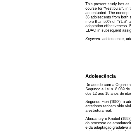
This present study has as i
course for "Vestibular", in
accentuated. The concept o
36 adolescents from both 
more than 50% of "YES" an
adaptation effectiveness. B
EDAO in subsequent assi
Keyword:
adolescence; ada
Adolescência
De acordo com a Organizaç
Segundo a Lei n. 8.069 de 
dos 12 aos 18 anos de ida
Segundo Fiori (1982), a a
anteriores tenham sido vi
a estrutura real.
Aberastury e Knobel (1992
do processo de amadurecime
e da adaptação gradativa à