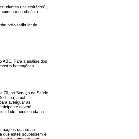
studantes universitários",
lecimento da eficácia
nho pré-vestibular da
do ABC. Para a análise dos
 amostra homogênea.
de 70, no Serviço de Saúde
edicina, atual
para averiguar as
articipante deverá
ificuldade mencionada na
formações quanto ao
para que estes soubessem e
etivo e juntamente com o