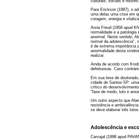
culturais, sociais e históri
Para Erickson (1987), o ado
uma delas uma crise em qu
coragem, energia e vitaliz
Anna Freud (1958 apud KN
normalidade e a patologia
anormal. Neste sentido, A
normal da adolescência", n
é de extrema importância 
anormalidade desta síndrom
realizar.
Ainda de acordo com Knobe
defeituosas. Caso contrári
Em sua tese de doutorado,
cidade de Santos-SP: uma 
crítico do desenvolvimento
"fase de medo, luto e ansie
Um outro aspecto que Aber
resistência e ambivalência
se deve elaborar três lutos
Adolescência e esco
Carvajal (1998 apud PAVANE