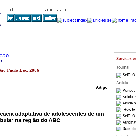
acao
Services 
9
Journal
 São Paulo Dec. 2006
SciELO 
Article
Artigo
Portugu
Article 
Article 
How to c
icácia adaptativa de adolescentes de um
SciELO 
ibular na região do ABC
Automati
Send thi