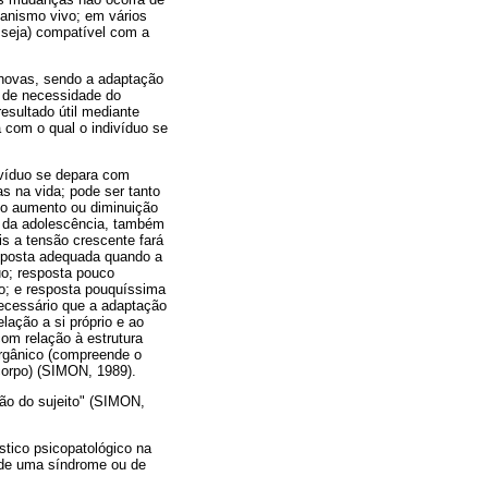
anismo vivo; em vários
 seja) compatível com a
 novas, sendo a adaptação
o de necessidade do
esultado útil mediante
 com o qual o indivíduo se
ivíduo se depara com
 na vida; pode ser tanto
o o aumento ou diminuição
o da adolescência, também
is a tensão crescente fará
esposta adequada quando a
uo; resposta pouco
o; e resposta pouquíssima
necessário que a adaptação
lação a si próprio e ao
com relação à estrutura
orgânico (compreende o
corpo) (SIMON, 1989).
ão do sujeito" (SIMON,
stico psicopatológico na
e de uma síndrome ou de