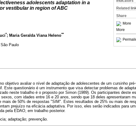
Indicators
fectiveness adolescents adaptation in a
or vestibular in region of ABC
Related lin
Share
More
More
*
**
uci
; Maria Geralda Viana Heleno
Permali
 São Paulo
 objetivo avaliar o nível de adaptação de adolescentes de um cursinho pré-v
. Este questionário é um instrumento que visa detectar problemas de adap
izado neste trabalho é o proposto por Simon (1989). Os participantes deste e
 sexos, com idades entre 16 e 20 anos, sendo que 18 deles apresentaram m
e mais de 50% de respostas "SIM". Estes resultados de 25% ou mais de res
tam prejuízo na eficácia adaptativa. Por isso, eles serão indicados para uma
ada pela EDAO, em trabalho posterior.
cia; adaptação; prevenção.