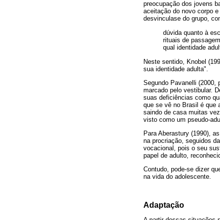
preocupação dos jovens bas
aceitação do novo corpo e
desvinculase do grupo, co
dúvida quanto à esc
rituais de passagem
qual identidade adu
Neste sentido, Knobel (199
sua identidade adulta".
Segundo Pavanelli (2000, p
marcado pelo vestibular. 
suas deficiências como qu
que se vê no Brasil é que
saindo de casa muitas vez
visto como um pseudo-adu
Para Aberastury (1990), as
na procriação, seguidos da
vocacional, pois o seu su
papel de adulto, reconheci
Contudo, pode-se dizer que
na vida do adolescente.
Adaptação
A partir dessas situações