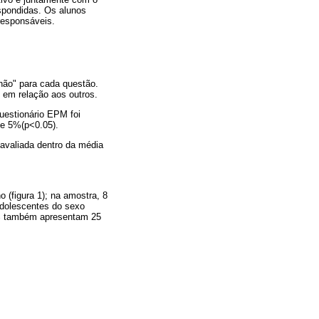
spondidas. Os alunos
responsáveis.
"não" para cada questão.
 em relação aos outros.
uestionário EPM foi
de 5%(p<0.05).
 avaliada dentro da média
(figura 1); na amostra, 8
adolescentes do sexo
 % também apresentam 25