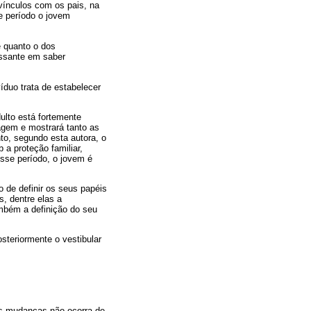
vínculos com os pais, na
e período o jovem
e quanto o dos
essante em saber
íduo trata de estabelecer
ulto está fortemente
agem e mostrará tanto as
to, segundo esta autora, o
a proteção familiar,
sse período, o jovem é
o de definir os seus papéis
, dentre elas a
mbém a definição do seu
steriormente o vestibular
as mudanças não ocorra de