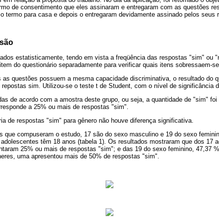
termo de consentimento que eles assinaram e entregaram com as questões re
o termo para casa e depois o entregaram devidamente assinado pelos seus 
ssão
ados estatisticamente, tendo em vista a freqüência das respostas "sim" ou 
tem do questionário separadamente para verificar quais itens sobressaem-se
 as questões possuem a mesma capacidade discriminativa, o resultado do q
repostas sim. Utilizou-se o teste t de Student, com o nível de significância 
as de acordo com a amostra deste grupo, ou seja, a quantidade de "sim" foi
rresponde a 25% ou mais de respostas "sim".
ia de respostas "sim" para gênero não houve diferença significativa.
es que compuseram o estudo, 17 são do sexo masculino e 19 do sexo feminino 
dolescentes têm 18 anos (tabela 1). Os resultados mostraram que dos 17 
ntaram 25% ou mais de respostas "sim"; e das 19 do sexo feminino, 47,37
heres, uma apresentou mais de 50% de respostas "sim".