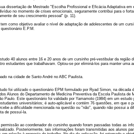
ua dissertação de Mestrado "Escolha Profissional e Eficácia Adaptativa em e
divíduo no momento de crises emocionais, seguramente contribui para o forta
amente de seu crescimento pessoal" (p. 11).
 tem como objetivo avaliar o nível de adaptação de adolescentes de um cursi
 questionário E.P.M.
studo 40 alunos entre 16 e 20 anos de um cursinho pré-vestibular da região 
tro estudantes que trabalhavam. Optou-se por eliminá-los para manter uma
tuado na cidade de Santo André no ABC Paulista.
studo foi utilizado o questionário EPM formulado por Ryad Simon, na década 
dos Alunos do Departamento de Medicina Preventiva da Escola Paulista de M
ão Paulo. Este questionário foi validado por Yamamoto (1984) em um estudo 
studantes universitários; é auto-aplicável e contém 76 questões, em que o p
ercebe a dificuldade mencionada na questão ou "não", quando não possui a d
ta de possuí-la.
e a permissão ao coordenador do cursinho quando foram passadas todas as in
 realizado. Posteriormente, tais informações foram transmitidas aos alunos 
 em relação à proposta do trabalho. No dia da aplicação, foi retomado o obj