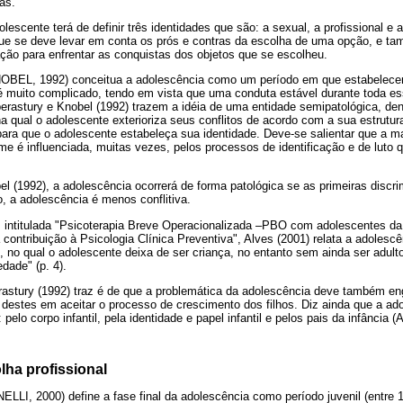
cas.
lescente terá de definir três identidades que são: a sexual, a profissional e 
e se deve levar em conta os prós e contras da escolha de uma opção, e ta
ação para enfrentar as conquistas dos objetos que se escolheu.
OBEL, 1992) conceitua a adolescência como um período em que estabelecer 
 é muito complicado, tendo em vista que uma conduta estável durante toda e
berastury e Knobel (1992) trazem a idéia de uma entidade semipatológica, d
a qual o adolescente exterioriza seus conflitos de acordo com a sua estrutur
para que o adolescente estabeleça sua identidade. Deve-se salientar que a m
e é influenciada, muitas vezes, pelos processos de identificação e de luto 
l (1992), a adolescência ocorrerá de forma patológica se as primeiras disc
o, a adolescência é menos conflitiva.
 intitulada "Psicoterapia Breve Operacionalizada –PBO com adolescentes da 
contribuição à Psicologia Clínica Preventiva", Alves (2001) relata a adole
, no qual o adolescente deixa de ser criança, no entanto sem ainda ser adul
dade" (p. 4).
astury (1992) traz é de que a problemática da adolescência deve também eng
 destes em aceitar o processo de crescimento dos filhos. Diz ainda que a ad
: pelo corpo infantil, pela identidade e papel infantil e pelos pais da infânc
lha profissional
LLI, 2000) define a fase final da adolescência como período juvenil (entre 1