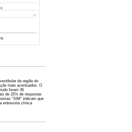
ks
nk
estibular da região do
tação mais acentuados. O
studo foram 36
ais de 25% de respostas
postas "SIM" indicam que
 entrevista clínica