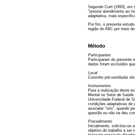
Segundo Curti (1993), em s
"prestar atendimento ao in
adaptativa, mais especific
Por fim, o presente estudo
região do ABC por meio do
Método
Participantes
Participaram do presente e
dados foram excluídos qua
Local
Cursinho pré-vestibular si
Instrumentos
Para a realização deste e
Mental no Setor de Saúde 
Universidade Federal de S
condições adaptativas de e
assinalar "sim", quando p
questão ou não se deu con
Procedimento
Inicialmente, solicitou-s
objetivo do trabalho a ser
tirassem possíveis dúvidas