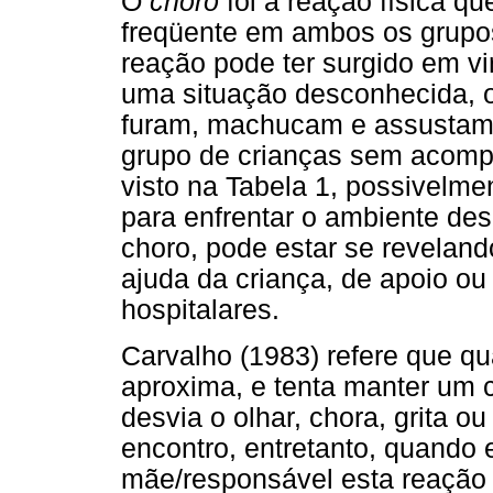
O
choro
foi a reação física 
freqüente em ambos os grupos
reação pode ter surgido em vi
uma situação desconhecida, 
furam, machucam e assustam.
grupo de crianças sem acomp
visto na Tabela 1, possivelme
para enfrentar o ambiente d
choro, pode estar se revelan
ajuda da criança, de apoio ou 
hospitalares.
Carvalho (1983) refere que q
aproxima, e tenta manter um c
desvia o olhar, chora, grita o
encontro, entretanto, quando
mãe/responsável esta reação