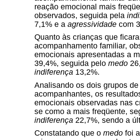
reação emocional mais freqü
observados, seguida pela
ind
7,1% e a
agressividade
com 3
Quanto às crianças que ficar
acompanhamento familiar, ob
emocionais apresentadas a ma
39,4%, seguida pelo
medo
26
indiferença
13,2%.
Analisando os dois grupos de
acompanhantes, os resultado
emocionais observadas nas c
se como a mais freqüente, s
indiferença
22,7%, sendo a úl
Constatando que o
medo
foi 