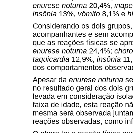
enurese noturna
20,4%,
inape
insônia
13%,
vômito
8,1% e
h
Considerando os dois grupos,
acompanhantes e sem acompa
que as reações físicas se ap
enurese noturna
24,4%;
choro
taquicardia
12,9%,
insônia
11
dos comportamentos observa
Apesar da
enurese noturna
se
no resultado geral dos dois g
levada em consideração isola
faixa de idade, esta reação n
mesma será observada juntam
reações observadas, como inf