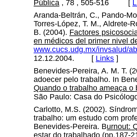
[
L
Pública
, 78 , 505-516
Aranda-Beltrán, C., Pando-Mor
Torres-López, T. M., Aldrete-
B. (2004).
Factores psicosoci
en médicos del primer nivel d
www.cucs.udg.mx/invsalud/abr
[
Links
]
12.12.2004.
Benevides-Pereira, A. M. T. (
adoecer pelo trabalho. In Ben
Quando o trabalho ameaça o b
São Paulo: Casa do Psicólogo
Carlotto, M.S. (2002). Síndro
trabalho: um estudo com profes
Benevides-Pereira. B
urnout: 
estar do trabalhado
(pp.187-21