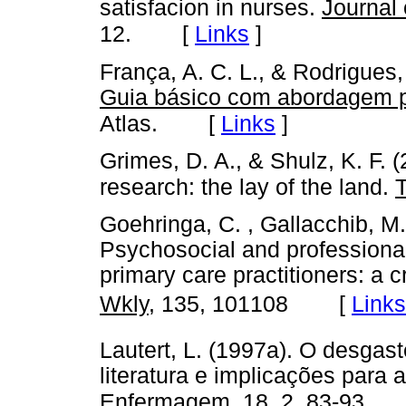
satisfacion in nurses.
Journal
[
Links
]
12.
França, A. C. L., & Rodrigues,
Guia básico com abordagem 
[
Links
]
Atlas.
Grimes, D. A., & Shulz, K. F. (
research: the lay of the land.
Goehringa, C. , Gallacchib, M. 
Psychosocial and professional
primary care practitioners: a 
[
Links
Wkly
, 135, 101108
Lautert, L. (1997a). O desgast
literatura e implicações para 
Enfermagem
, 18, 2, 83-93.