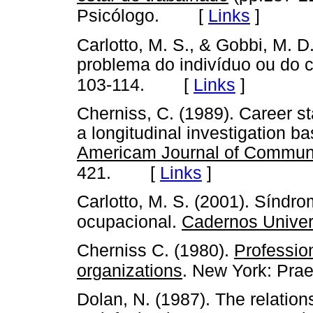
[
Links
]
Psicólogo.
Carlotto, M. S., & Gobbi, M. 
problema do indivíduo ou do 
[
Links
]
103-114.
Cherniss, C. (1989). Career sta
a longitudinal investigation b
Americam Journal of Commun
[
Links
]
421.
Carlotto, M. S. (2001). Síndr
ocupacional.
Cadernos Univers
Cherniss C. (1980).
Professio
organizations
. New York: Prae
Dolan, N. (1987). The relatio