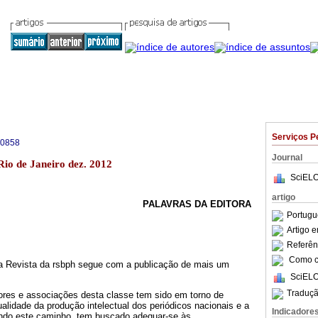
Serviços P
-0858
Journal
Rio de Janeiro dez. 2012
SciELO
artigo
PALAVRAS DA EDITORA
Portugu
Artigo 
Referên
Como ci
a Revista da rsbph segue com a publicação de mais um
SciELO
Traduçã
tores e associações desta classe tem sido em torno de
 qualidade da produção intelectual dos periódicos nacionais e a
Indicadore
endo este caminho, tem buscado adequar-se às