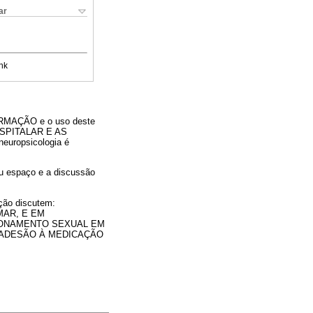
ar
nk
ORMAÇÃO e o uso deste
 HOSPITALAR E AS
uropsicologia é
u espaço e a discussão
ção discutem:
MAR, E EM
IONAMENTO SEXUAL EM
E ADESÃO À MEDICAÇÃO