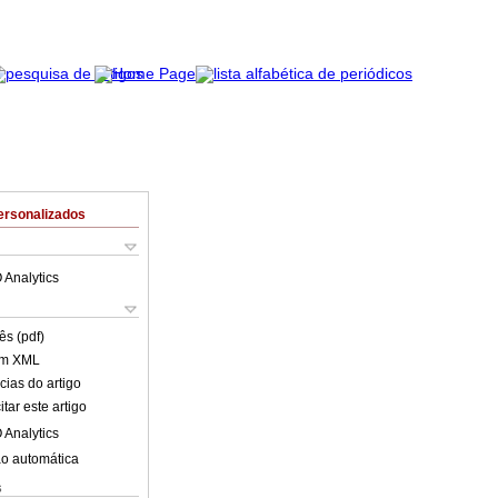
ersonalizados
 Analytics
ês (pdf)
em XML
cias do artigo
tar este artigo
 Analytics
o automática
s