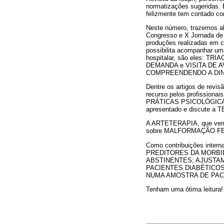
normatizações sugeridas. 
felizmente tem contado co
Neste número, trazemos al
Congresso e X Jornada de 
produções realizadas em c
possibilita acompanhar um
hospitalar, são eles: 
DEMANDA e VISITA DE 
COMPREENDENDO A DIN
Dentre os artigos de re
recurso pelos profission
PRÁTICAS PSICOLÓGICAS 
apresentado e discute 
A ARTETERAPIA, que vem a
sobre MALFORMAÇÃO FET
Como contribuições intern
PREDITORES DA MORBI
ABSTINENTES; AJUSTA
PACIENTES DIABÉTICOS
NUMA AMOSTRA DE PAC
Tenham uma ótima leitura!