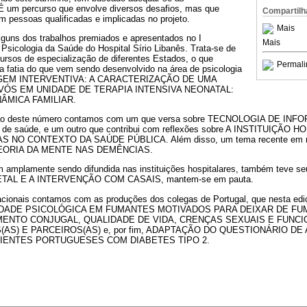
É um percurso que envolve diversos desafios, mas que
Compartilh
m pessoas qualificadas e implicadas no projeto.
Mais
guns dos trabalhos premiados e apresentados no I
Mais
Psicologia da Saúde do Hospital Sírio Libanês. Trata-se de
ursos de especialização de diferentes Estados, o que
Permali
a fatia do que vem sendo desenvolvido na área de psicologia
TRIAGEM INTERVENTIVA: A CARACTERIZAÇÃO DE UMA
AVÓS EM UNIDADE DE TERAPIA INTENSIVA NEONATAL:
ÂMICA FAMILIAR.
visão deste número contamos com um que versa sobre TECNOLOGIA DE INF
ais de saúde, e um outro que contribui com reflexões sobre A INSTITUIÇÃO
NO CONTEXTO DA SAÚDE PÚBLICA. Além disso, um tema recente em ne
a TEORIA DA MENTE NAS DEMÊNCIAS.
mplamente sendo difundida nas instituições hospitalares, também teve se
AL E A INTERVENÇÃO COM CASAIS, mantem-se em pauta.
acionais contamos com as produções dos colegas de Portugal, que nesta edi
DADE PSICOLÓGICA EM FUMANTES MOTIVADOS PARA DEIXAR DE FU
MENTO CONJUGAL, QUALIDADE DE VIDA, CRENÇAS SEXUAIS E FUNC
(AS) E PARCEIROS(AS) e, por fim, ADAPTAÇÃO DO QUESTIONÁRIO D
IENTES PORTUGUESES COM DIABETES TIPO 2.