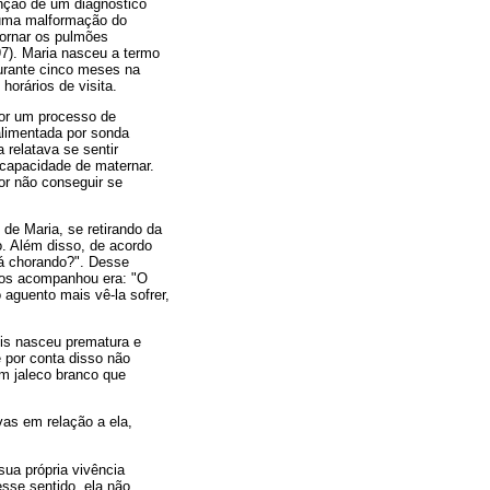
unção de um diagnóstico
é uma malformação do
tornar os pulmões
997). Maria nasceu a termo
durante cinco meses na
orários de visita.
por um processo de
alimentada por sonda
 relatava se sentir
ncapacidade de maternar.
por não conseguir se
 de Maria, se retirando da
. Além disso, de acordo
tá chorando?". Desse
nos acompanhou era: "O
 aguento mais vê-la sofrer,
ois nasceu prematura e
e por conta disso não
um jaleco branco que
vas em relação a ela,
sua própria vivência
sse sentido, ela não