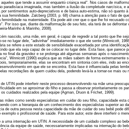
e aqueles que tende a assumir enquanto criança real". Nos casos de malfor
o paradisíaca imaginada, mas também a ilusão da completude narcísica, e 
 por sentimentos auto-depreciativos e de baixa auto-estima, não só quanto 
ua feminilidade. Zalcberg (2003, p. 68) chama a atenção para o fato de qu
 feminilidade na maternidade. Ela pode até crer que o que lhe foi recusado c
 Por isso que, diante da malformação de seu feto, ela terá de se defrontar
ueira-Marinho & Marinho, 2008).
cém nascido, uma mãe, em geral, é capaz de regredir a tal ponto que lhe seja 
se no lugar dele, "adivinhar" imediatamente o que ele sente (Winnicott, 198
ria se refere a este estado de sensibilidade exacerbada por uma identifica
ndo que ela seja capaz de se colocar no lugar dele. Esta fase, que parece p
cia no final da gravidez e se prolonga até algumas semanas após o nasciment
ncia", Winnicott (1990) explica que as mães sabem de forma extremamente s
pois, temporariamente, elas se encontram em sintonia com eles, indo ao enco
esenvolvimento em que ele se encontra. Esta fase é influenciada pelas lem
 pelas recordações de quem cuidou dela, podendo levá-la a tornar-se mais o
 de UTIN pode interferir neste processo desenvolvendo na mãe uma preocup
ficuldade em se aproximar do filho e passa a observar prioritariamente os pa
 os cuidados realizados pela equipe (Agman, Druon & Frichet, 1999).
 as mães como sendo especialistas em cuidar do seu filho, capacidade esta 
pendo com a hierarquia de um conhecimento dos especialistas superior ao d
ncia de outra pessoa nesta capacidade da mãe de cuidar do seu bebê pode dif
exemplo o profissional de saúde. Para este autor, este deve interferir o men
 a uma internação em UTIN. A necessidade de um cuidado complexo ao bebê
ncia da equipe de saúde, necessariamente implicadas na internação do bebê