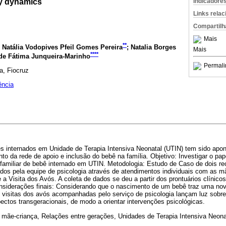
ly dynamics
Indicadore
Links rela
Compartilh
Mais
**
; Natália Vodopives Pfeil Gomes Pereira
; Natalia Borges
Mais
****
 de Fátima Junqueira-Marinho
Permali
a, Fiocruz
ência
ês internados em Unidade de Terapia Intensiva Neonatal (UTIN) tem sido ap
nto da rede de apoio e inclusão do bebê na família. Objetivo: Investigar o pap
amiliar de bebê internado em UTIN. Metodologia: Estudo de Caso de dois r
s pela equipe de psicologia através de atendimentos individuais com as
a Visita dos Avós. A coleta de dados se deu a partir dos prontuários clínicos 
Considerações finais: Considerando que o nascimento de um bebê traz uma no
as visitas dos avós acompanhadas pelo serviço de psicologia lançam luz sobr
ectos transgeracionais, de modo a orientar intervenções psicológicas.
mãe-criança, Relações entre gerações, Unidades de Terapia Intensiva Neon