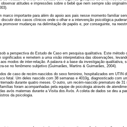
el observar atitudes e impressões sobre o bebê que nem sempre são original
003).
m marco importante para além do apoio aos pais nesse momento familiar sens
 discutir dois casos clínicos onde o olhar e a intervenção psicológica puderam
a promover mudanças na delimitação de papéis e, por conseguinte, na reestr
 sob a perspectiva do Estudo de Caso em pesquisa qualitativa. Este método
 significados e remetem a uma visão interpretativa das observações, levand
aos modos de inter-relação. A palavra é a base da investigação qualitativa, s
ra-se no fenômeno subjetivo (Guimarães, Martins & Guimarães, 2004).
udos de caso de recém-nascidos do sexo feminino, hospitalizados em UTIN 
risco fetal. Um deles nascido com 38 semanas e 4010g, diagnosticado com um
, internado durante quatro meses. O outro, um recém-nascido prematuro de 31
famílias foram acompanhadas pela equipe de psicologia através de atendime
 avós maternas durante a Visita dos Avós. A coleta de dados se deu a parti
istros da psicologia.