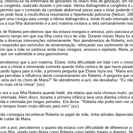
ra, internou-se na enfermaria de gestantes no oitavo mês de gestação, em f
ica congênita, realizado durante o pré-natal. Hérnia diafragmática congênita 
 permite que o conteúdo da cavidade abdominal passe para o tórax podendo 
sto pode levar à insuficiência respiratória e hipertensão pulmonar (Nelson, 1
or uma cirurgia para corrigir a hérnia diafragmática, tendo ficado internada 
 a sua filha diariamente e a avó materna visitava a neta semanalmente nos h
s de Roberta percebemos que ela estava insegura e ansiosa, pois passava 
esmo tempo em que sua filha corria risco de vida. Durante meses Maria foi 
da a diversas intervenções rotineiramente. Nos atendimentos de Roberta, esta
 não respondia aos estímulos de amamentação, reforçando seu sentimento de i
 com que a mãe se sentisse ainda mais insegura, ansiosa e rejeitada. Maria, 
ve que ser submetida a uma gastrostomia.
percebemos que a avó materna, Eliane, tinha dificuldade em lidar com o choro
va a chorar e retornando somente quando tinha certeza de que havia parado
uando ligava para a mãe, a primeira pergunta que Eliane fazia era: "Maria es
gia percebeu a influência deste comportamento em Roberta. A pergunta que 
a esta avó no choro de Maria?" No atendimento à avó, ela desabafou: "Eu não
ro mais vê-la chorar" (sic).
 era a sua filha Roberta quando bebê, ela relatou que esta chorava muito, p
 internada. Além disso, durante a primeira infância teve uma diarréia crônica 
ida e internada por longos períodos. Ela disse: "Roberta não podia nem ver 
 tempos foram muito difíceis para mim" (sic).
 não conseguia reconhecer Roberta no papel de mãe, tinha atitudes depreciati
de cuidar de Maria.
com a avó, percebemos o quanto ela estava com dificuldade de diferenciar a 
 sua filha, vendo tanto Maria como Roberta como bebês frágeis e doentes. Ne