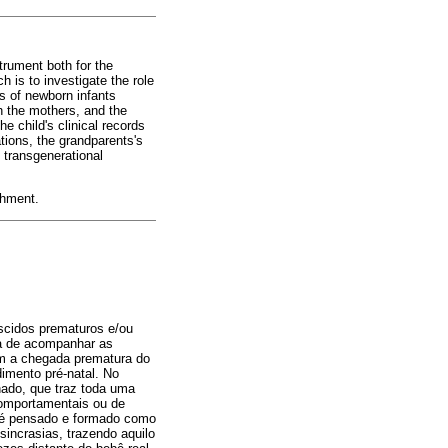
trument both for the
h is to investigate the role
es of newborn infants
 the mothers, and the
 child's clinical records
ations, the grandparents's
 transgenerational
chment.
scidos prematuros e/ou
a de acompanhar as
om a chegada prematura do
imento pré-natal. No
nado, que traz toda uma
comportamentais ou de
 é pensado e formado como
sincrasias, trazendo aquilo