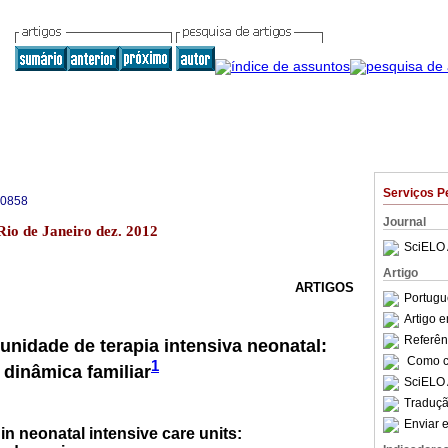
Serviços P
-0858
Journal
Rio de Janeiro dez. 2012
SciELO 
Artigo
ARTIGOS
Portugu
Artigo 
Referên
unidade de terapia intensiva neonatal:
Como ci
1
dinâmica familiar
SciELO 
Traduçã
Enviar e
in neonatal intensive care units: