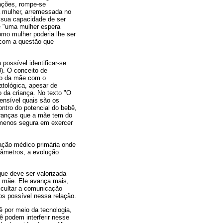
mações, rompe-se
a mulher, arremessada no
à sua capacidade de ser
e "uma mulher espera
omo mulher poderia lhe ser
 com a questão que
possível identificar-se
8). O conceito de
ção da mãe com o
atológica, apesar de
o da criança. No texto "O
ensível quais são os
ntro do potencial do bebê,
branças que a mãe tem do
u menos segura em exercer
ação médico primária onde
râmetros, a evolução
que deve ser valorizada
a mãe. Ele avança mais,
icultar a comunicação
os possível nessa relação.
 por meio da tecnologia,
 podem interferir nesse