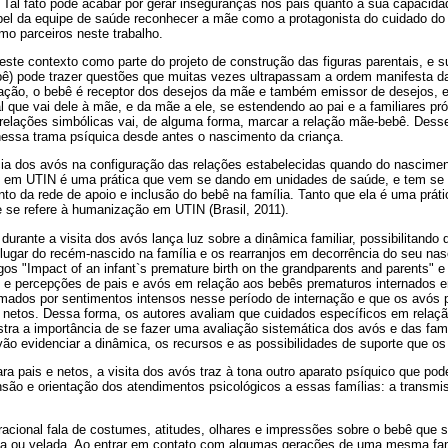
Tal fato pode acabar por gerar inseguranças nos pais quanto a sua capacidad
apel da equipe de saúde reconhecer a mãe como a protagonista do cuidado do 
o parceiros neste trabalho.
neste contexto como parte do projeto de construção das figuras parentais, e 
ebê) pode trazer questões que muitas vezes ultrapassam a ordem manifesta da
ação, o bebê é receptor dos desejos da mãe e também emissor de desejos,
al que vai dele à mãe, e da mãe a ele, se estendendo ao pai e a familiares pr
 relações simbólicas vai, de alguma forma, marcar a relação mãe-bebê. Des
essa trama psíquica desde antes o nascimento da criança.
ia dos avós na configuração das relações estabelecidas quando do nasciment
s em UTIN é uma prática que vem se dando em unidades de saúde, e tem se
nto da rede de apoio e inclusão do bebê na família. Tanto que ela é uma prá
e se refere à humanização em UTIN (Brasil, 2011).
durante a visita dos avós lança luz sobre a dinâmica familiar, possibilitando
ugar do recém-nascido na família e os rearranjos em decorrência do seu nas
os "Impact of an infant`s premature birth on the grandparents and parents" 
 e percepções de pais e avós em relação aos bebês prematuros internados 
mados por sentimentos intensos nesse período de internação e que os avós
 e netos. Dessa forma, os autores avaliam que cuidados específicos em relaç
tra a importância de se fazer uma avaliação sistemática dos avós e das fam
ão evidenciar a dinâmica, os recursos e as possibilidades de suporte que os
ra pais e netos, a visita dos avós traz à tona outro aparato psíquico que pod
ão e orientação dos atendimentos psicológicos a essas famílias: a transmis
racional fala de costumes, atitudes, olhares e impressões sobre o bebê que
ta ou velada. Ao entrar em contato com algumas gerações de uma mesma fa