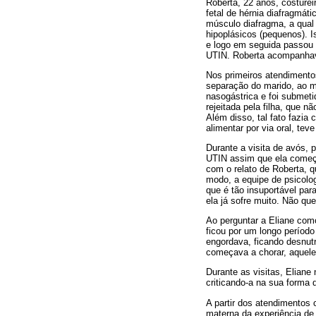
Roberta, 22 anos, costurei
fetal de hérnia diafragmát
músculo diafragma, a qual
hipoplásicos (pequenos). I
e logo em seguida passou p
UTIN. Roberta acompanhava
Nos primeiros atendimento
separação do marido, ao m
nasogástrica e foi submeti
rejeitada pela filha, que
Além disso, tal fato fazia
alimentar por via oral, te
Durante a visita de avós, 
UTIN assim que ela começa
com o relato de Roberta, q
modo, a equipe de psicolo
que é tão insuportável par
ela já sofre muito. Não que
Ao perguntar a Eliane como
ficou por um longo período
engordava, ficando desnutr
começava a chorar, aqueles
Durante as visitas, Eliane
criticando-a na sua forma 
A partir dos atendimentos 
materna da experiência de