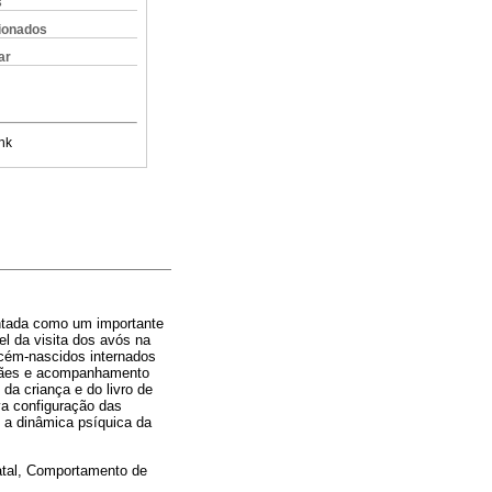
s
cionados
ar
nk
ontada como um importante
el da visita dos avós na
ecém-nascidos internados
 mães e acompanhamento
da criança e do livro de
va configuração das
e a dinâmica psíquica da
atal, Comportamento de