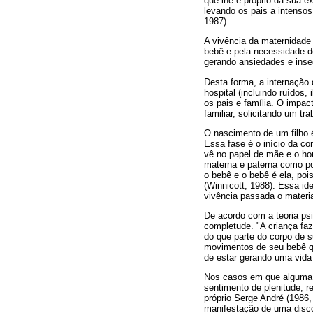
que lhe é próprio da sua e
levando os pais a intensos
1987).
A vivência da maternidade 
bebê e pela necessidade d
gerando ansiedades e inse
Desta forma, a internação
hospital (incluindo ruídos
os pais e família. O impac
familiar, solicitando um tr
O nascimento de um filho 
Essa fase é o início da co
vê no papel de mãe e o ho
materna e paterna como pon
o bebê e o bebê é ela, poi
(Winnicott, 1988). Essa id
vivência passada o materia
De acordo com a teoria ps
completude. "A criança faz
do que parte do corpo de 
movimentos de seu bebê qu
de estar gerando uma vida
Nos casos em que alguma m
sentimento de plenitude, r
próprio Serge André (1986
manifestação de uma discor