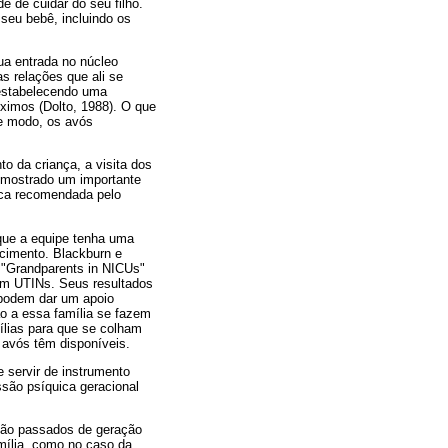
e de cuidar do seu filho.
seu bebê, incluindo os
sua entrada no núcleo
s relações que ali se
 estabelecendo uma
óximos (Dolto, 1988). O que
se modo, os avós
o da criança, a visita dos
 mostrado um importante
tica recomendada pelo
 que a equipe tenha uma
cimento. Blackburn e
e "Grandparents in NICUs"
em UTINs. Seus resultados
 podem dar um apoio
ão a essa família se fazem
ílias para que se colham
 avós têm disponíveis.
e servir de instrumento
são psíquica geracional
 são passados de geração
mília, como no caso da