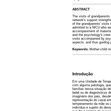
ABSTRACT
The visits of grandparents
network's support strengthe
of the grandparents' visits
admitted to a NICU who we
accompaniment of maternal 
and the psychology's crew r
visits accompanied by psyc
aspects, and thus guiding 
Keywords:
Mother-child re
Introdução
Em uma Unidade de Terapia
com alguma patologia, qu
famílias nessa situação d
bebê ou de diagnósticos d
imaginário dos pais, desd
representação do casal em
temperamento da mãe ou d
indivíduo e sujeito do des