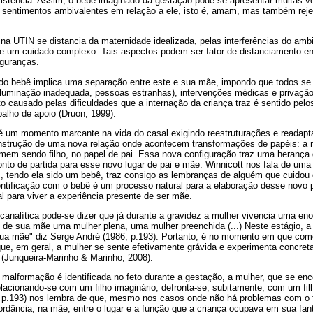
xistência. Assim, o bebê imaginado da gestação pode se apresentar muitas ve
 sentimentos ambivalentes em relação a ele, isto é, amam, mas também rejeit
na UTIN se distancia da maternidade idealizada, pelas interferências do amb
e um cuidado complexo. Tais aspectos podem ser fator de distanciamento ent
guranças.
 do bebê implica uma separação entre este e sua mãe, impondo que todos se
, iluminação inadequada, pessoas estranhas), intervenções médicas e privação
to causado pelas dificuldades que a internação da criança traz é sentido pelo
abalho de apoio (Druon, 1999).
é um momento marcante na vida do casal exigindo reestruturações e readapta
nstrução de uma nova relação onde acontecem transformações de papéis: a mu
mem sendo filho, no papel de pai. Essa nova configuração traz uma herança d
to de partida para esse novo lugar de pai e mãe. Winnicott nos fala de uma 
s, tendo ela sido um bebê, traz consigo as lembranças de alguém que cuidou 
entificação com o bebê é um processo natural para a elaboração desse novo pa
l para viver a experiência presente de ser mãe.
icanalítica pode-se dizer que já durante a gravidez a mulher vivencia uma e
 de sua mãe uma mulher plena, uma mulher preenchida (...) Neste estágio, a
sua mãe" diz Serge André (1986, p.193). Portanto, é no momento em que com
e, em geral, a mulher se sente efetivamente grávida e experimenta concret
 (Junqueira-Marinho & Marinho, 2008).
alformação é identificada no feto durante a gestação, a mulher, que se en
elacionando-se com um filho imaginário, defronta-se, subitamente, com um filh
, p.193) nos lembra de que, mesmo nos casos onde não há problemas com o f
dância, na mãe, entre o lugar e a função que a criança ocupava em sua fant