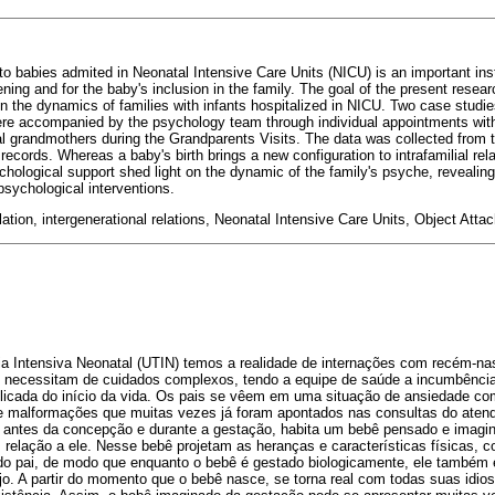
 to babies admited in Neonatal Intensive Care Units (NICU) is an important ins
ning and for the baby's inclusion in the family. The goal of the present researc
 in the dynamics of families with infants hospitalized in NICU. Two case studi
re accompanied by the psychology team through individual appointments with
grandmothers during the Grandparents Visits. The data was collected from the
ecords. Whereas a baby's birth brings a new configuration to intrafamilial rel
hological support shed light on the dynamic of the family's psyche, revealing
psychological interventions.
lation, intergenerational relations, Neonatal Intensive Care Units, Object Atta
 Intensiva Neonatal (UTIN) temos a realidade de internações com recém-na
e necessitam de cuidados complexos, tendo a equipe de saúde a incumbênci
elicada do início da vida. Os pais se vêem em uma situação de ansiedade c
e malformações que muitas vezes já foram apontados nas consultas do atend
e antes da concepção e durante a gestação, habita um bebê pensado e imagi
 relação a ele. Nesse bebê projetam as heranças e características físicas, 
o pai, de modo que enquanto o bebê é gestado biologicamente, ele também
ejo. A partir do momento que o bebê nasce, se torna real com todas suas idios