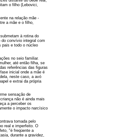
zes distante do bebê real,
am o filho (Lebovici,
iente na relação mãe -
re a mãe e o filho,
 submetam à rotina do
 do convívio integral com
s pais e todo o núcleo
ções no seio familiar.
lher, até então filha, se
as referências das figuras
fase inicial onde a mãe é
dela, neste caso, a avó
pel e extrai da própria
norme sensação de
 criança não é ainda mais
eça a perceber os
amente o impacto narcísico
contrava tomada pelo
o real e imperfeito. O
eto, "é freqüente a
asia, durante a gravidez,