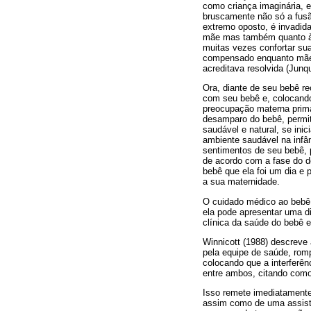
como criança imaginária, 
bruscamente não só a fusã
extremo oposto, é invadida
mãe mas também quanto à s
muitas vezes confortar sua
compensado enquanto mãe".
acreditava resolvida (Junq
Ora, diante de seu bebê re
com seu bebê e, colocando-
preocupação materna primá
desamparo do bebê, permiti
saudável e natural, se ini
ambiente saudável na infâ
sentimentos de seu bebê, 
de acordo com a fase do d
bebê que ela foi um dia e
a sua maternidade.
O cuidado médico ao bebê
ela pode apresentar uma di
clínica da saúde do bebê e
Winnicott (1988) descreve
pela equipe de saúde, rom
colocando que a interferê
entre ambos, citando como 
Isso remete imediatamente
assim como de uma assistê