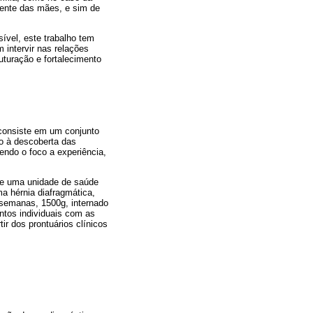
mente das mães, e sim de
ível, este trabalho tem
 intervir nas relações
uturação e fortalecimento
 consiste em um conjunto
o à descoberta das
endo o foco a experiência,
de uma unidade de saúde
a hérnia diafragmática,
 semanas, 1500g, internado
ntos individuais com as
r dos prontuários clínicos