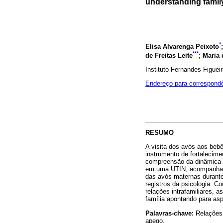
understanding fami
*
Elisa Alvarenga Peixoto
***
de Freitas Leite
; Maria
Instituto Fernandes Figueir
Endereço para correspond
RESUMO
A visita dos avós aos beb
instrumento de fortalecime
compreensão da dinâmica f
em uma UTIN, acompanhado
das avós maternas durante 
registros da psicologia. 
relações intrafamiliares, 
família apontando para asp
Palavras-chave:
Relações 
apego.