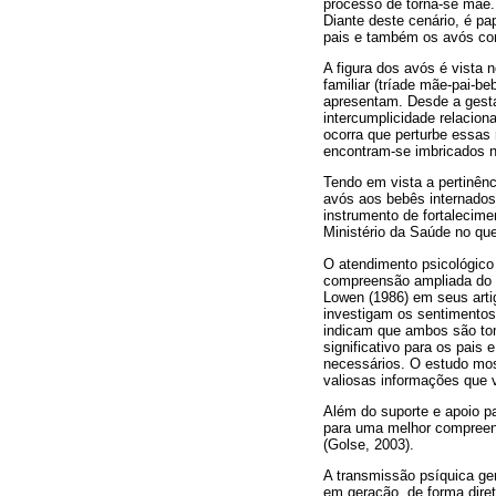
processo de torna-se mãe. 
Diante deste cenário, é p
pais e também os avós com
A figura dos avós é vista 
familiar (tríade mãe-pai-b
apresentam. Desde a gest
intercumplicidade relacion
ocorra que perturbe essas
encontram-se imbricados n
Tendo em vista a pertinênc
avós aos bebês internado
instrumento de fortalecime
Ministério da Saúde no qu
O atendimento psicológico 
compreensão ampliada do l
Lowen (1986) em seus artig
investigam os sentimentos
indicam que ambos são to
significativo para os pais
necessários. O estudo mos
valiosas informações que v
Além do suporte e apoio pa
para uma melhor compreens
(Golse, 2003).
A transmissão psíquica ge
em geração, de forma dire